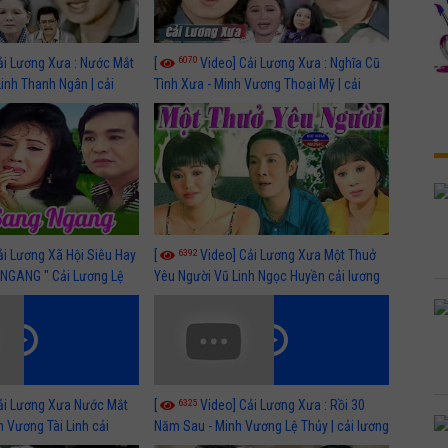
6070
ải Lương Xưa : Nước Mắt
[
Video] Cải Lương Xưa : Nghĩa Cũ
Linh Thanh Ngân | cải
Tình Xưa - Minh Vương Thoại Mỹ | cải
 nhất
lương xã hội hay nhất
6392
ải Lương Xã Hội Siêu Hay
[
Video] Cải Lương Xưa Một Thuở
NGANG " Cải Lương Lệ
Yêu Người Vũ Linh Ngọc Huyền cải lương
n, Hồng Nga
xã hội hay nhất
6325
ải Lương Xưa Nước Mắt
[
Video] Cải Lương Xưa : Rồi 30
h Vương Tài Linh cải
Năm Sau - Minh Vương Lệ Thủy | cải lương
 nhất
xã hội hay nhất