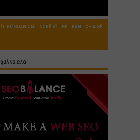
IỂU SỬ SOẠN GIẢ - NGHỆ SĨ
KẾT BẠN - CHIA SẺ
QUẢNG CÁO