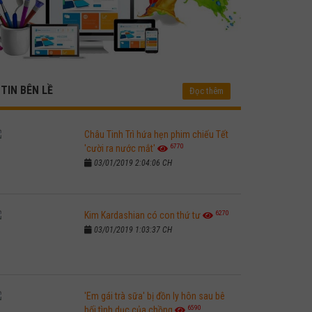
TIN BÊN LỀ
Đọc thêm
Châu Tinh Trì hứa hẹn phim chiếu Tết
6770
'cười ra nước mắt'
03/01/2019 2:04:06 CH
6270
Kim Kardashian có con thứ tư
03/01/2019 1:03:37 CH
'Em gái trà sữa' bị đồn ly hôn sau bê
6590
bối tình dục của chồng