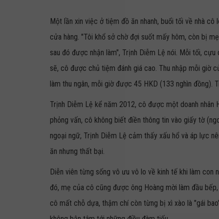
Một lần xin việc ở tiệm đồ ăn nhanh, buổi tối về nhà cô
cửa hàng. "Tôi khổ sở chờ đợi suốt mấy hôm, còn bị mẹ
sau đó được nhận làm", Trịnh Diễm Lệ nói. Mỗi tối, cựu 
sẽ, cô được chủ tiệm đánh giá cao. Thu nhập mỗi giờ 
làm thu ngân, mỗi giờ được 45 HKD (133 nghìn đồng). 
Trịnh Diễm Lệ kể năm 2012, cô được một doanh nhân Hon
phỏng vấn, cô không biết điền thông tin vào giấy tờ (n
ngoại ngữ, Trịnh Diễm Lệ cảm thấy xấu hổ và áp lực nên 
ăn nhưng thất bại.
Diễn viên từng sống vô ưu vô lo về kinh tế khi làm con
đó, mẹ của cô cũng được ông Hoàng mời làm đầu bếp, 
cô mất chỗ dựa, thậm chí còn từng bị xì xào là "gái ba
không bận tâm tới những điều đàm tiếu.