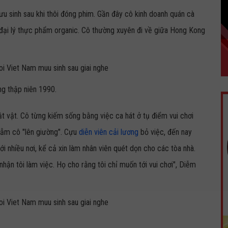
 sinh sau khi thôi đóng phim. Gần đây cô kinh doanh quán cà
đại lý thực phẩm organic. Cô thường xuyên đi về giữa Hong Kong
g thập niên 1990.
ật vật. Cô từng kiếm sống bằng việc ca hát ở tụ điểm vui chơi
gẫm cô "lên giường". Cựu
diễn viên cải lương
bỏ việc, đến nay
tới nhiều nơi, kể cả xin làm nhân viên quét dọn cho các tòa nhà.
hận tôi làm việc. Họ cho rằng tôi chỉ muốn tới vui chơi", Diễm