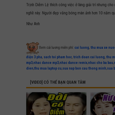
Trịnh Diễm Lệ thích công việc ở làng giải trí nhưng ch
nghề này. Người đẹp vắng bóng màn ảnh hơn 10 năm qu
Như Anh
Xem cải lương miễn phí:
cai luong
,
thu mua xe nuo
điện 3 pha
,
sach toi pham hoc
,
trich doan cai luong
,
thu m
mp3
,
nhac dance mp3
,
nhac dance remix
,
nhac cho ba bau
,
dien
,
thu mua laptop cu
,
sua nap bon cau thong minh
,
sua 
[VIDEO] CÓ THỂ BẠN QUAN TÂM