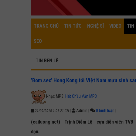
TRANG CHỦ
TIN TỨC
NGHỆ SĨ
VIDEO
TIN 
SEO
TIN BÊN LỀ
'Bom sex' Hong Kong tới Việt Nam mưu sinh sau
Nhạc MP3:
Hát Chầu Văn MP3
|
Admin
|
0 bình luận
|
21/09/2018 1:01:21 CH
(cailuong.net) - Trịnh Diễm Lệ - cựu diễn viên TVB 
dọn.