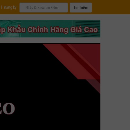
|
Đăng ký