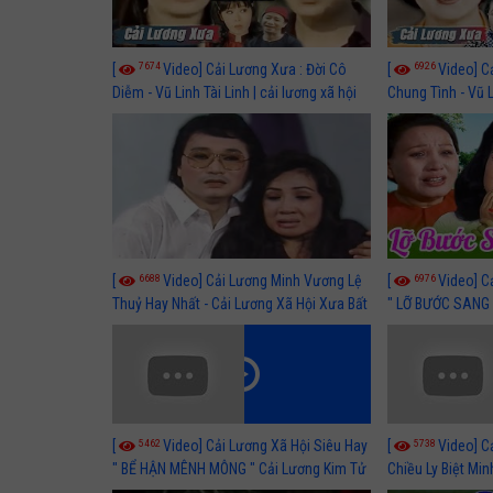
7674
6926
[
Video] Cải Lương Xưa : Đời Cô
[
Video] C
Diễm - Vũ Linh Tài Linh | cải lương xã hội
Chung Tình - Vũ 
hay nhất
lương xã hội hay
6688
6976
[
Video] Cải Lương Minh Vương Lệ
[
Video] C
Thuỷ Hay Nhất - Cải Lương Xã Hội Xưa Bất
" LỠ BƯỚC SANG 
Hủ
Thuỷ, Thanh Tuấ
5462
5738
[
Video] Cải Lương Xã Hội Siêu Hay
[
Video] C
" BỂ HẬN MÊNH MÔNG " Cải Lương Kim Tử
Chiều Ly Biệt Min
Long, Thanh Ngân Hay Nhất
lương xã hội hay