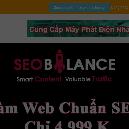
Đăng nhập
Chia sẻ video "Tôi yêu cải lương".