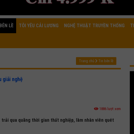
BÊN LỀ
TÔI YÊU CẢI LƯƠNG
NGHỆ THUẬT TRUYỀN THỐNG
T
Trang chủ
Tin bên lề
 giải nghệ
1886 lượt xem
- trải qua quãng thời gian thất nghiệp, làm nhân viên quét