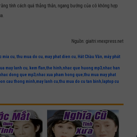
o rằng tính cách quá thẳng thắn, ngang bướng của cô không hợp
a.
Nguồn: giaitri.vnexpress.net
c mia cu
,
thu mua do cu
,
may phat dien cu
,
Hát Chầu Văn
,
máy phát
ua may lanh cu
,
kem flan
,
the hinh
,
nhac que huong mp3
,
nhac han
nhac dong que mp3
,
nhac xua pham hong que
,
thu mua may phat
bon cau thong minh
,
may lanh cu
,
thu mua do cu tan binh
,
laptop cu