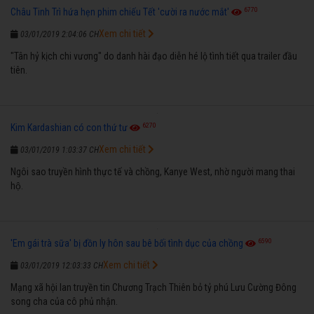
6770
Châu Tinh Trì hứa hẹn phim chiếu Tết 'cười ra nước mắt'
Xem chi tiết
03/01/2019 2:04:06 CH
"Tân hỷ kịch chi vương" do danh hài đạo diễn hé lộ tình tiết qua trailer đầu
tiên.
6270
Kim Kardashian có con thứ tư
Xem chi tiết
03/01/2019 1:03:37 CH
Ngôi sao truyền hình thực tế và chồng, Kanye West, nhờ người mang thai
hộ.
6590
'Em gái trà sữa' bị đồn ly hôn sau bê bối tình dục của chồng
Xem chi tiết
03/01/2019 12:03:33 CH
Mạng xã hội lan truyền tin Chương Trạch Thiên bỏ tỷ phú Lưu Cường Đông
song cha của cô phủ nhận.