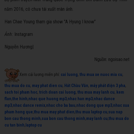
năm 2016, cô chưa tái xuất màn ảnh.
Han Chae Young tham gia show "A Hyung I know"
Ảnh:
Instagram
Nguyễn Hương|
Nguồn: ngoisao.net
Xem cải lương miễn phí:
cai luong
,
thu mua xe nuoc mia cu
,
thu mua do cu
,
may phat dien cu
,
Hát Chầu Văn
,
máy phát điện 3 pha
,
sach toi pham hoc
,
trich doan cai luong
,
thu mua may lanh cu
,
kem
flan
,
the hinh
,
nhac que huong mp3
,
nhac han mp3
,
nhac dance
mp3
,
nhac dance remix
,
nhac cho ba bau
,
nhac dong que mp3
,
nhac xua
pham hong que
,
thu mua may phat dien
,
thu mua laptop cu
,
sua nap
bon cau thong minh
,
sua bon cau thong minh
,
may lanh cu
,
thu mua do
cu tan binh
,
laptop cu