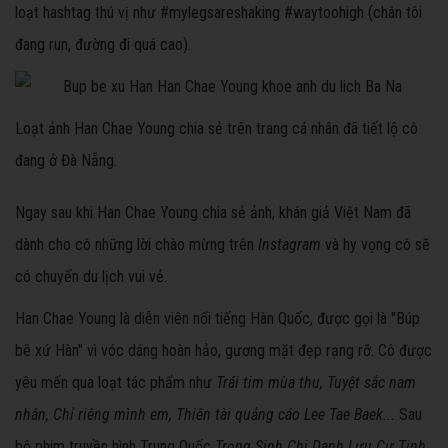
loạt hashtag thú vị như #mylegsareshaking #waytoohigh (chân tôi
đang run, đường đi quá cao).
Loạt ảnh Han Chae Young chia sẻ trên trang cá nhân đã tiết lộ cô
đang ở Đà Nẵng.
Ngay sau khi Han Chae Young chia sẻ ảnh, khán giả Việt Nam đã
dành cho cô những lời chào mừng trên
Instagram
và hy vọng cô sẽ
có chuyến du lịch vui vẻ.
Han Chae Young là diễn viên nổi tiếng Hàn Quốc, được gọi là "Búp
bê xứ Hàn" vì vóc dáng hoàn hảo, gương mặt đẹp rạng rỡ. Cô được
yêu mến qua loạt tác phẩm như
Trái tim mùa thu, Tuyệt sắc nam
nhân, Chỉ riêng mình em, Thiên tài quảng cáo Lee Tae Baek...
Sau
bộ phim truyền hình Trung Quốc
Trọng Sinh Chi Danh Lưu Cự Tinh