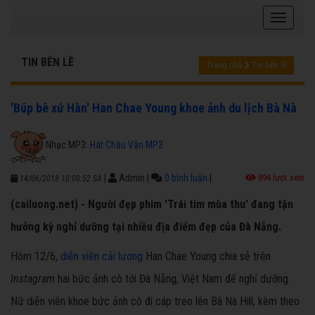
TIN BÊN LỀ
Trang chủ
Tin bên lề
'Búp bê xứ Hàn' Han Chae Young khoe ảnh du lịch Bà Nà
Nhạc MP3:
Hát Chầu Văn MP3
|
Admin
|
0 bình luận
|
894 lượt xem
14/06/2018 10:00:52 SA
(cailuong.net) - Người đẹp phim 'Trái tim mùa thu' đang tận
hưởng kỳ nghỉ dưỡng tại nhiều địa điểm đẹp của Đà Nẵng.
Hôm 12/6,
diễn viên cải lương
Han Chae Young chia sẻ trên
Instagram
hai bức ảnh cô tới Đà Nẵng, Việt Nam để nghỉ dưỡng.
Nữ diễn viên khoe bức ảnh cô đi cáp treo lên Bà Nà Hill, kèm theo