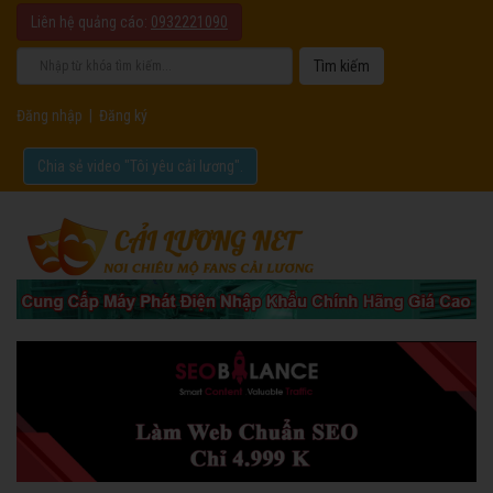
Liên hệ quảng cáo:
0932221090
Đăng nhập
|
Đăng ký
Chia sẻ video "Tôi yêu cải lương".