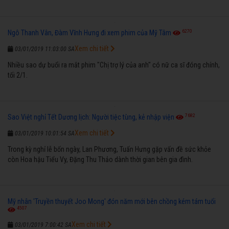
6270
Ngô Thanh Vân, Đàm Vĩnh Hưng đi xem phim của Mỹ Tâm
Xem chi tiết
03/01/2019 11:03:00 SA
Nhiều sao dự buổi ra mắt phim "Chị trợ lý của anh" có nữ ca sĩ đóng chính,
tối 2/1.
7682
Sao Việt nghỉ Tết Dương lịch: Người tiệc tùng, kẻ nhập viện
Xem chi tiết
03/01/2019 10:01:54 SA
Trong kỳ nghỉ lễ bốn ngày, Lan Phương, Tuấn Hưng gặp vấn đề sức khỏe
còn Hoa hậu Tiểu Vy, Đặng Thu Thảo dành thời gian bên gia đình.
Mỹ nhân 'Truyền thuyết Joo Mong' đón năm mới bên chồng kém tám tuổi
4507
Xem chi tiết
03/01/2019 7:00:42 SA