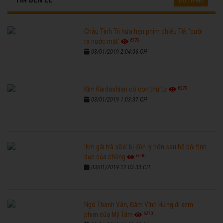
Đọc thêm
Châu Tinh Trì hứa hẹn phim chiếu Tết 'cười
6770
ra nước mắt'
03/01/2019 2:04:06 CH
6270
Kim Kardashian có con thứ tư
03/01/2019 1:03:37 CH
'Em gái trà sữa' bị đồn ly hôn sau bê bối tình
6590
dục của chồng
03/01/2019 12:03:33 CH
Ngô Thanh Vân, Đàm Vĩnh Hưng đi xem
6270
phim của Mỹ Tâm