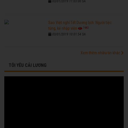
03/01/2019 11:03:00 SA
Sao Việt nghỉ Tết Dương lịch: Người tiệc
7682
tùng, kẻ nhập viện
03/01/2019 10:01:54 SA
Xem thêm nhiều tin khác
TÔI YÊU CẢI LƯƠNG