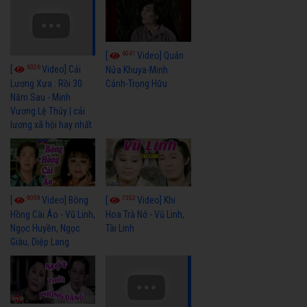
6041
[
Video] Quán
6326
[
Video] Cải
Nửa Khuya-Minh
Cảnh-Trọng Hữu
Lương Xưa : Rồi 30
Năm Sau - Minh
Vương Lệ Thủy | cải
lương xã hội hay nhất
9059
7352
[
Video] Bông
[
Video] Khi
Hồng Cài Áo - Vũ Linh,
Hoa Trà Nở - Vũ Linh,
Ngọc Huyền, Ngọc
Tài Linh
Giàu, Diệp Lang