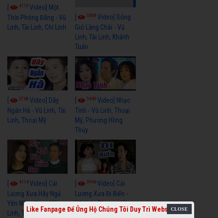
4110
[
Video] Một
3658
[
Video] Sóng
Thời Phóng Đãng - Vũ
Linh, Tài Linh, Chí Linh
Gió Làng Chài - Vũ
Linh, Tài Linh, Khánh
Tuấn
3768
3440
[
Video] Dãy
[
Video] Nhạc
Ngân Hà - Vũ Linh, Tài
Tình - Vũ Linh, Thoại
Linh, Thoại Mỹ
Mỹ, Phương Hồng
Thủy
4114
3966
[
Video] Cải
[
Video] Cải
Lương Xưa Hãy Ngủ
Lương Xưa Đi Biển -
Yên Niềm Đau - Vũ
Vũ Linh, Phương Hồng
Like Fanpage Để Ủng Hộ Chúng Tôi Duy Trì Website
Linh, Tài Linh
Thủy, Hương Lan,