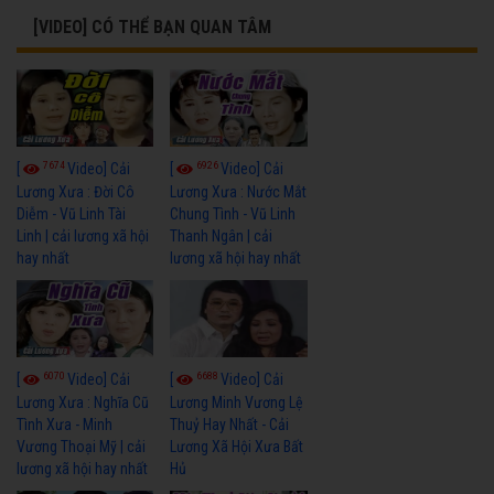
[VIDEO] CÓ THỂ BẠN QUAN TÂM
7674
6926
[
Video] Cải
[
Video] Cải
Lương Xưa : Đời Cô
Lương Xưa : Nước Mắt
Diễm - Vũ Linh Tài
Chung Tình - Vũ Linh
Linh | cải lương xã hội
Thanh Ngân | cải
hay nhất
lương xã hội hay nhất
6070
6688
[
Video] Cải
[
Video] Cải
Lương Xưa : Nghĩa Cũ
Lương Minh Vương Lệ
Tình Xưa - Minh
Thuỷ Hay Nhất - Cải
Vương Thoại Mỹ | cải
Lương Xã Hội Xưa Bất
lương xã hội hay nhất
Hủ