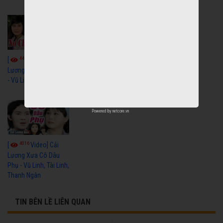
Thanh Hằng
4433
3600
[
Video] Cải
[
Video] Cải
Lương Nợ Cha Con Trả
Lương Xưa Còn
- Vũ Linh, Tài Linh
Duyên - Vũ Linh, Tài
Linh, Trọng Hữu
Powered by
netcore.vn
4016
[
Video] Cải
Lương Xưa Cô Dâu
Phụ - Vũ Linh, Tài Linh,
Thanh Ngân
TIN BÊN LỀ LIÊN QUAN