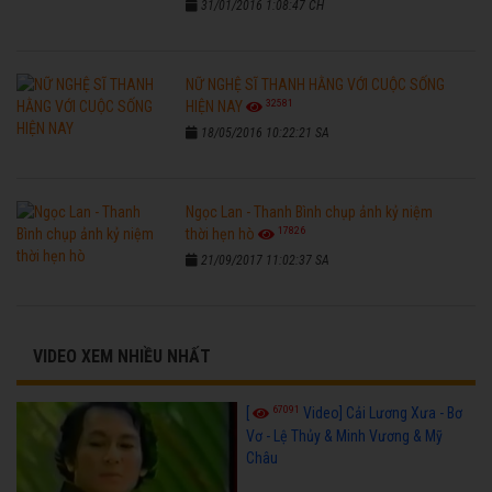
31/01/2016 1:08:47 CH
NỮ NGHỆ SĨ THANH HẰNG VỚI CUỘC SỐNG
32581
HIỆN NAY
18/05/2016 10:22:21 SA
Ngọc Lan - Thanh Bình chụp ảnh kỷ niệm
17826
thời hẹn hò
21/09/2017 11:02:37 SA
VIDEO XEM NHIỀU NHẤT
67091
[
Video] Cải Lương Xưa - Bơ
Vơ - Lệ Thủy & Minh Vương & Mỹ
Châu