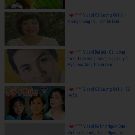
50845
[
Video] Cải Lương Xã Hội -
Không Chồng - Vũ Linh Tài Linh
36023
[
Video] Bụi đời - Cải lương
trước 1975 Hùng Cường, Bạch Tuyết,
Mỹ Châu, Dũng Thanh Lâm
34585
[
Video] Cải Lương Xã Hội: SỐ
PHẬN
24592
[
Video] Kẻ Chợ Người Quê -
Vũ Linh, Tài Linh, Thanh Ngân, Tấn