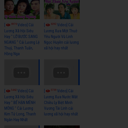
6976
6392
[
Video] Cải
[
Video] Cải
Lương Xã Hội Siêu
Lương Xưa Một Thuở
Hay " LỠ BƯỚC SANG
Yêu Người Vũ Linh
NGANG " Cải Lương Lệ
Ngọc Huyền cải lương
Thuỷ, Thanh Tuấn,
xã hội hay nhất
Hồng Nga
5462
5739
[
Video] Cải
[
Video] Cải
Lương Xã Hội Siêu
Lương Xưa Nước Mắt
Hay " BỂ HẬN MÊNH
Chiều Ly Biệt Minh
MÔNG " Cải Lương
Vương Tài Linh cải
Kim Tử Long, Thanh
lương xã hội hay nhất
Ngân Hay Nhất