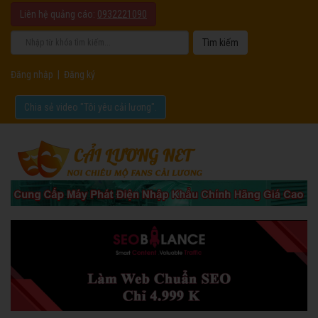
Liên hệ quảng cáo:
0932221090
Đăng nhập
|
Đăng ký
Chia sẻ video "Tôi yêu cải lương".