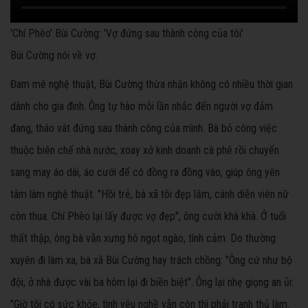
'Chí Phèo' Bùi Cường: 'Vợ đứng sau thành công của tôi'
Bùi Cường nói về vợ.
Đam mê nghệ thuật, Bùi Cường thừa nhận không có nhiều thời gian
dành cho gia đình. Ông tự hào mỗi lần nhắc đến người vợ đảm
đang, tháo vát đứng sau thành công của mình. Bà bỏ công việc
thuộc biên chế nhà nước, xoay xở kinh doanh cà phê rồi chuyển
sang may áo dài, áo cưới để có đồng ra đồng vào, giúp ông yên
tâm làm nghệ thuật. "Hồi trẻ, bà xã tôi đẹp lắm, cánh diễn viên nữ
còn thua. Chí Phèo lại lấy được vợ đẹp", ông cười khà khà. Ở tuổi
thất thập, ông bà vẫn xưng hô ngọt ngào, tình cảm. Do thường
xuyên đi làm xa, bà xã Bùi Cường hay trách chồng: "Ông cứ như bộ
đội, ở nhà được vài ba hôm lại đi biền biệt". Ông lại nhẹ giọng an ủi:
"Giờ tôi có sức khỏe, tình yêu nghề vẫn còn thì phải tranh thủ làm.