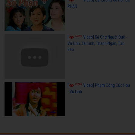
[
Video] Cải Lương Xã Hội: SỐ
PHẬN
24592
[
Video] Kẻ Chợ Người Quê -
Vũ Linh, Tài Linh, Thanh Ngân, Tấn
Beo
23609
[
Video] Phạm Công Cúc Hoa
- Vũ Linh