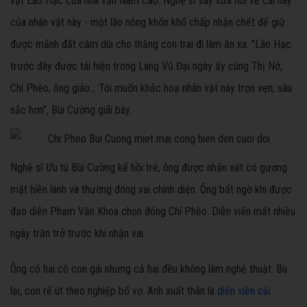
vật Lão Hạc của nhà văn Nam Cao. Nghệ sĩ say sưa nói về cái hay
của nhân vật này - một lão nông khốn khổ chấp nhận chết để giữ
được mảnh đất cắm dùi cho thằng con trai đi làm ăn xa. "Lão Hạc
trước đây được tái hiện trong Làng Vũ Đại ngày ấy cùng Thị Nở,
Chí Phèo, ông giáo... Tôi muốn khắc hoạ nhân vật này trọn vẹn, sâu
sắc hơn", Bùi Cường giãi bày.
Nghệ sĩ Ưu tú Bùi Cường kể hồi trẻ, ông được nhận xét có gương
mặt hiền lành và thường đóng vai chính diện. Ông bất ngờ khi được
đạo diễn Phạm Văn Khoa chọn đóng Chí Phèo. Diễn viên mất nhiều
ngày trăn trở trước khi nhận vai.
Ông có hai cô con gái nhưng cả hai đều không làm nghệ thuật. Bù
lại, con rể út theo nghiệp bố vợ. Anh xuất thân là
diễn viên cải