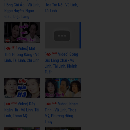
Hồng Cài Áo - Vũ Linh,
Hoa Trà Nở - Vũ Linh,
Ngọc Huyền, Ngọc
Tài Linh
Giàu, Diệp Lang
4110
[
Video] Một
3659
[
Video] Sóng
Thời Phóng Đãng - Vũ
Linh, Tài Linh, Chí Linh
Gió Làng Chài - Vũ
Linh, Tài Linh, Khánh
Tuấn
3768
3440
[
Video] Dãy
[
Video] Nhạc
Ngân Hà - Vũ Linh, Tài
Tình - Vũ Linh, Thoại
Linh, Thoại Mỹ
Mỹ, Phương Hồng
Thủy