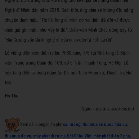
Nghệ sĩ Bùi Cường ra đi khi đang chờ kết quả xét tặng danh hiệu
Nghệ sĩ Nhân dân năm 2018. Sinh thời, ông chia sẻ không đặt nặng
chuyện danh hiệu. "Tôi hài lòng vì mình có vai diễn để đời và được
khán giả ghi nhận, như vậy là đủ". Diễn viên Minh Châu cũng bày tỏ:
"Bùi Cường vốn đã là nghệ sĩ của nhân dân từ rất lâu rồi".
Lễ viếng diễn viên diễn ra lúc 7h30 sáng 7/8 tại Nhà tang lễ Bệnh
viện Trung ương Quân đội 108, số 5 Trần Thánh Tông, Hà Nội.
Lễ
hỏa táng diễn ra cùng ngày tại Đài hóa thân Hoàn vũ, Thanh Trì, Hà
Nội.
Hà Thu
Nguồn: giaitri.vnexpress.net
Xem cải lương miễn phí:
cai luong
,
thu mua xe nuoc mia cu
,
thu mua do cu
,
may phat dien cu
,
Hát Chầu Văn
,
máy phát điện 3 pha
,