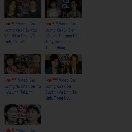
4114
3966
[
Video] Cải
[
Video] Cải
Lương Xưa Hãy Ngủ
Lương Xưa Đi Biển -
Yên Niềm Đau - Vũ
Vũ Linh, Phương Hồng
Linh, Tài Linh
Thủy, Hương Lan,
Thanh Hằng
4433
3601
[
Video] Cải
[
Video] Cải
Lương Nợ Cha Con Trả
Lương Xưa Còn
- Vũ Linh, Tài Linh
Duyên - Vũ Linh, Tài
Linh, Trọng Hữu
4016
[
Video] Cải