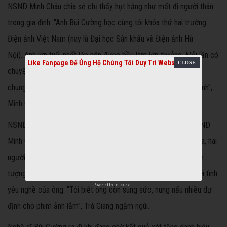
NSND Minh Châu chia sẻ chị thấy hụt hẫng như mất đi người thân
trong gia đình. "Anh Bùi Cường học cùng tôi khóa thứ hai trường
Điện ảnh Việt Nam (nay là Đại học Sân khấu và Điện ảnh Hà
Nội). Anh lớn tuổi nhất lớp nên được bầu làm lớp trưởng. Mỗi lần có
Like Fanpage Để Ủng Hộ Chúng Tôi Duy Trì Website
chuyện vui, buồn, chúng tôi đều kể lể với anh. Cả hai còn đóng
chung vở kịch tốt nghiệp, trong đó tôi vào vai người yêu của anh",
Minh Châu kể.
NSND Trà Giang sửng sốt khi hay tin, bà phải gọi điện cho NSND
Minh Châu để xác nhận. Bùi Cường học sau Trà Giang một khóa, hai
người từng hợp tác trong phim
Kẻ giết người
năm 1988. Bà ấn
tượng với đàn em bởi tinh thần giàu nhiệt huyết, trách nhiệm và tình
Powered by
netcore.vn
yêu nghề của ông. "Tôi biết ông còn sung sức, nung nấu nhiều dự
định cho phim ảnh lắm", Trà Giang ngậm ngùi.