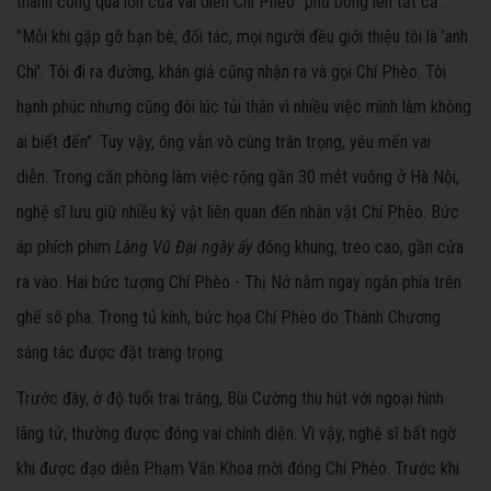
thành công quá lớn của vai diễn Chí Phèo "phủ bóng lên tất cả".
"Mỗi khi gặp gỡ bạn bè, đối tác, mọi người đều giới thiệu tôi là 'anh
Chí'. Tôi đi ra đường, khán giả cũng nhận ra và gọi Chí Phèo. Tôi
hạnh phúc nhưng cũng đôi lúc tủi thân vì nhiều việc mình làm không
ai biết đến". Tuy vậy, ông vẫn vô cùng trân trọng, yêu mến vai
diễn. Trong căn phòng làm việc rộng gần 30 mét vuông ở Hà Nội,
nghệ sĩ lưu giữ nhiều kỷ vật liên quan đến nhân vật Chí Phèo. Bức
áp phích phim
Làng Vũ Đại ngày ấy
đóng khung, treo cao, gần cửa
ra vào. Hai bức tượng Chí Phèo - Thị Nở nằm ngay ngắn phía trên
ghế sô pha. Trong tủ kính, bức họa Chí Phèo do Thành Chương
sáng tác được đặt trang trọng.
Trước đây, ở độ tuổi trai tráng, Bùi Cường thu hút với ngoại hình
lãng tử, thường được đóng vai chính diện. Vì vậy, nghệ sĩ bất ngờ
khi được đạo diễn Phạm Văn Khoa mời đóng Chí Phèo. Trước khi