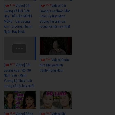
5462
5739
[
Video] Cải
[
Video] Cải
Lương Xã Hội Siêu
Lương Xưa Nước Mắt
Hay " BỂ HẬN MÊNH
Chiều Ly Biệt Minh
MÔNG " Cải Lương
Vương Tài Linh cải
Kim Tử Long, Thanh
lương xã hội hay nhất
Ngân Hay Nhất
6041
[
Video] Quán
6327
[
Video] Cải
Nửa Khuya-Minh
Cảnh-Trọng Hữu
Lương Xưa : Rồi 30
Năm Sau - Minh
Vương Lệ Thủy | cải
lương xã hội hay nhất
9059
7352
[
Video] Bông
[
Video] Khi