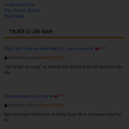
Lương Xưa Cô Dâu
Phụ - Vũ Linh, Tài Linh,
Thanh Ngân
TIN BÊN LỀ LIÊN QUAN
6770
Châu Tinh Trì hứa hẹn phim chiếu Tết 'cười ra nước mắt'
Xem chi tiết
03/01/2019 2:04:06 CH
"Tân hỷ kịch chi vương" do danh hài đạo diễn hé lộ tình tiết qua trailer đầu
tiên.
6270
Kim Kardashian có con thứ tư
Xem chi tiết
03/01/2019 1:03:37 CH
Ngôi sao truyền hình thực tế và chồng, Kanye West, nhờ người mang thai
hộ.