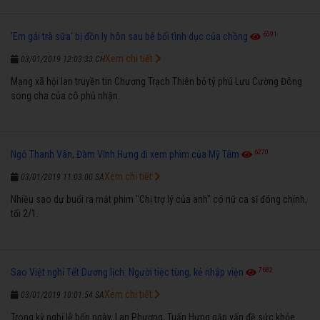
6591
'Em gái trà sữa' bị đồn ly hôn sau bê bối tình dục của chồng
Xem chi tiết
03/01/2019 12:03:33 CH
Mạng xã hội lan truyền tin Chương Trạch Thiên bỏ tỷ phú Lưu Cường Đông
song cha của cô phủ nhận.
6270
Ngô Thanh Vân, Đàm Vĩnh Hưng đi xem phim của Mỹ Tâm
Xem chi tiết
03/01/2019 11:03:00 SA
Nhiều sao dự buổi ra mắt phim "Chị trợ lý của anh" có nữ ca sĩ đóng chính,
tối 2/1.
7682
Sao Việt nghỉ Tết Dương lịch: Người tiệc tùng, kẻ nhập viện
Xem chi tiết
03/01/2019 10:01:54 SA
Trong kỳ nghỉ lễ bốn ngày, Lan Phương, Tuấn Hưng gặp vấn đề sức khỏe