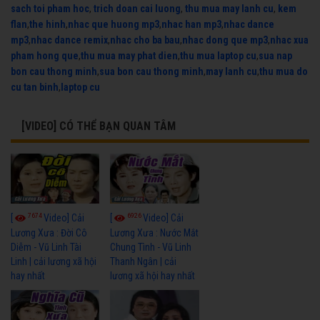
sach toi pham hoc
,
trich doan cai luong
,
thu mua may lanh cu
,
kem
flan
,
the hinh
,
nhac que huong mp3
,
nhac han mp3
,
nhac dance
mp3
,
nhac dance remix
,
nhac cho ba bau
,
nhac dong que mp3
,
nhac xua
pham hong que
,
thu mua may phat dien
,
thu mua laptop cu
,
sua nap
bon cau thong minh
,
sua bon cau thong minh
,
may lanh cu
,
thu mua do
cu tan binh
,
laptop cu
[VIDEO] CÓ THỂ BẠN QUAN TÂM
7674
6926
[
Video] Cải
[
Video] Cải
Lương Xưa : Đời Cô
Lương Xưa : Nước Mắt
Diễm - Vũ Linh Tài
Chung Tình - Vũ Linh
Linh | cải lương xã hội
Thanh Ngân | cải
hay nhất
lương xã hội hay nhất