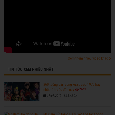
Xem thêm nhiều video khác
TIN TỨC XEM NHIỀU NHẤT
260 tuồng cải lương xưa trước 1975 hay
96205
nhất từ trước đến nay
17/07/2017 11:33:48 CH
Mr. Đàm, Hồ Ngọc Hà quyết add facebook