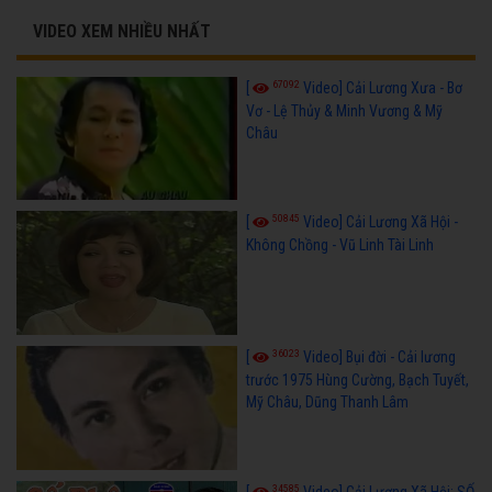
VIDEO XEM NHIỀU NHẤT
67092
[
Video] Cải Lương Xưa - Bơ
Vơ - Lệ Thủy & Minh Vương & Mỹ
Châu
50845
[
Video] Cải Lương Xã Hội -
Không Chồng - Vũ Linh Tài Linh
36023
[
Video] Bụi đời - Cải lương
trước 1975 Hùng Cường, Bạch Tuyết,
Mỹ Châu, Dũng Thanh Lâm
34585