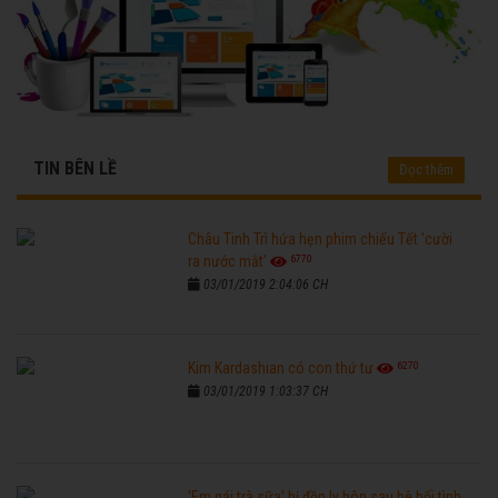
TIN BÊN LỀ
Đọc thêm
Châu Tinh Trì hứa hẹn phim chiếu Tết 'cười
6770
ra nước mắt'
03/01/2019 2:04:06 CH
6270
Kim Kardashian có con thứ tư
03/01/2019 1:03:37 CH
'Em gái trà sữa' bị đồn ly hôn sau bê bối tình