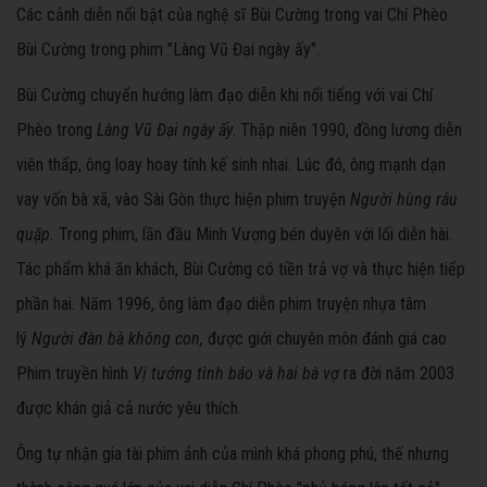
Các cảnh diễn nổi bật của nghệ sĩ Bùi Cường trong vai Chí Phèo
Bùi Cường trong phim "Làng Vũ Đại ngày ấy".
Bùi Cường chuyển hướng làm đạo diễn khi nổi tiếng với vai Chí
Phèo trong
Làng Vũ Đại ngày ấy
. Thập niên 1990, đồng lương diễn
viên thấp, ông loay hoay tính kế sinh nhai. Lúc đó, ông mạnh dạn
vay vốn bà xã, vào Sài Gòn thực hiện phim truyện
Người hùng râu
quặp.
Trong phim, lần đầu Minh Vượng bén duyên với lối diễn hài.
Tác phẩm khá ăn khách, Bùi Cường có tiền trả vợ và thực hiện tiếp
phần hai. Năm 1996, ông làm đạo diễn phim truyện nhựa tâm
lý
Người đàn bà không con,
được giới chuyên môn đánh giá cao.
Phim truyền hình
Vị tướng tình báo và hai bà vợ
ra đời năm 2003
được khán giả cả nước yêu thích.
Ông tự nhận gia tài phim ảnh của mình khá phong phú, thế nhưng