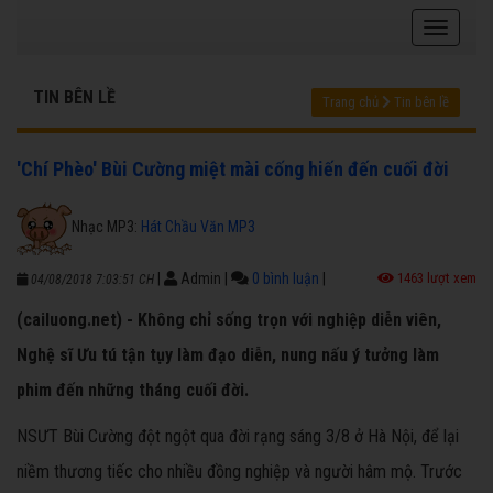
TIN BÊN LỀ
Trang chủ
Tin bên lề
'Chí Phèo' Bùi Cường miệt mài cống hiến đến cuối đời
Nhạc MP3:
Hát Chầu Văn MP3
|
Admin
|
0 bình luận
|
1463 lượt xem
04/08/2018 7:03:51 CH
(cailuong.net) - Không chỉ sống trọn với nghiệp diễn viên,
Nghệ sĩ Ưu tú tận tụy làm đạo diễn, nung nấu ý tưởng làm
phim đến những tháng cuối đời.
NSƯT Bùi Cường đột ngột qua đời rạng sáng 3/8 ở Hà Nội, để lại
niềm thương tiếc cho nhiều đồng nghiệp và người hâm mộ. Trước