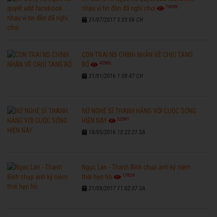
76308
nhau vì tin đồn đã nghỉ chơi
31/07/2017 5:03:06 CH
CON TRAI NS CHINH NHẪN VỀ CHỊU TANG
42980
BỐ
31/01/2016 1:08:47 CH
NỮ NGHỆ SĨ THANH HẰNG VỚI CUỘC SỐNG
32581
HIỆN NAY
18/05/2016 10:22:21 SA
Ngọc Lan - Thanh Bình chụp ảnh kỷ niệm
17826
thời hẹn hò
21/09/2017 11:02:37 SA