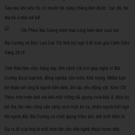
Sau này, khi yếu rồi, có muốn tôi cũng chẳng làm được. Lúc đó, tôi
tha hồ ở nhà với bà".
Bùi Cường và Đức Lưu (vai Thị Nở) hội ngộ ở lễ trao giải Cánh Diều
Vàng 2014.
Tinh thần làm việc hăng say, tính cách cởi mở giúp nghệ sĩ Bùi
Cường được bạn bè, đồng nghiệp yêu mến, kính trọng. Nhiều bạn
bè nhận xét ông là người hiền lành, ấm áp, yêu động vật. Xem Chí
Phèo trên màn ảnh với ánh mắt trắng dã, giọng cười khả ố, điệu bộ
bê tha, lúc nào cũng sẵn sàng rạch mặt ăn vạ, nhiều người bất ngờ
khi ngoài đời, Bùi Cường có chất giọng trầm ấm, ánh mắt hiền từ
.
Sự ra đi của ông là mất mát lớn cho nền nghệ thuật nước nhà.