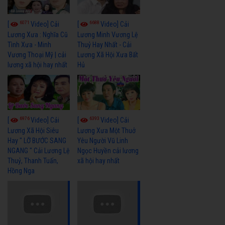
6071
6688
[
Video] Cải
[
Video] Cải
Lương Xưa : Nghĩa Cũ
Lương Minh Vương Lệ
Tình Xưa - Minh
Thuỷ Hay Nhất - Cải
Vương Thoại Mỹ | cải
Lương Xã Hội Xưa Bất
lương xã hội hay nhất
Hủ
6976
6393
[
Video] Cải
[
Video] Cải
Lương Xã Hội Siêu
Lương Xưa Một Thuở
Hay " LỠ BƯỚC SANG
Yêu Người Vũ Linh
NGANG " Cải Lương Lệ
Ngọc Huyền cải lương
Thuỷ, Thanh Tuấn,
xã hội hay nhất
Hồng Nga