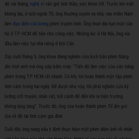
đó vài tháng,
nghệ sĩ
vẫn giữ tinh thần, sức khỏe tốt. Trước khi mất
không lâu, ở tuổi ngoài 70, ông thường xuyên xa nhà, vào miền Nam
làm
đạo diễn cải lương
phim truyền hình. Ông thuê dài hạn một căn
hộ ở TP HCM để tiện cho công việc. Những lúc ở Hà Nội, ông vùi
đầu làm việc tại nhà riêng ở Đội Cấn.
Dịp cuối tháng 5, ông khoe đang nghiên cứu kịch bản phim
Nắng
ấm tình anh
mà ông sắp bấm máy: "Tiến độ làm việc của các hãng
phim trong TP HCM rất nhanh. Có khi, tôi hoàn thành một tập phim
tình cảm trong hai ngày. Để được như vậy, tôi phải nghiên cứu kỹ
lưỡng cốt truyện, nhân vật, bối cảnh để đến khi ra hiện trường
không lúng túng". Trước đó, ông vừa hoàn thành phim
Tổ ấm gió
lùa
về đề tài tình cảm gia đình.
Cuối đời, ông nung nấu ý định thực hiện một phim điện ảnh về nhân