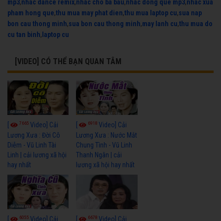
mp3
,
nhac dance remix
,
nhac cho ba bau
,
nhac dong que mp3
,
nhac xua
pham hong que
,
thu mua may phat dien
,
thu mua laptop cu
,
sua nap
bon cau thong minh
,
sua bon cau thong minh
,
may lanh cu
,
thu mua do
cu tan binh
,
laptop cu
[VIDEO] CÓ THỂ BẠN QUAN TÂM
7665
6918
[
Video] Cải
[
Video] Cải
Lương Xưa : Đời Cô
Lương Xưa : Nước Mắt
Diễm - Vũ Linh Tài
Chung Tình - Vũ Linh
Linh | cải lương xã hội
Thanh Ngân | cải
hay nhất
lương xã hội hay nhất
6055
6678
[
Video] Cải
[
Video] Cải