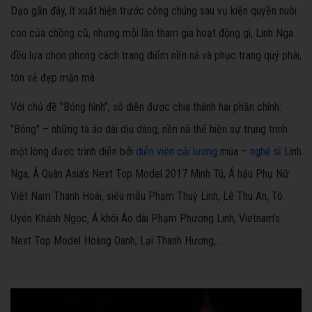
Dạo gần đây, ít xuất hiện trước công chúng sau vụ kiện quyền nuôi
con của chồng cũ, nhưng mỗi lần tham gia hoạt động gì, Linh Nga
đều lựa chọn phong cách trang điểm nền nã và phục trang quý phái,
tôn vẻ đẹp mặn mà
Với chủ đề "Bóng hình", sô diễn được chia thành hai phần chính:
"Bóng" – những tà áo dài dịu dàng, nền nã thể hiện sự trung trinh
một lòng được trình diễn bởi
diễn viên cải lương
múa –
nghệ sĩ
Linh
Nga, Á Quân Asia’s Next Top Model 2017 Minh Tú, Á hậu Phụ Nữ
Việt Nam Thanh Hoài, siêu mẫu Phạm Thuỳ Linh, Lê Thu An, Tô
Uyên Khánh Ngọc, Á khôi Áo dài Phạm Phương Linh, Vietnam’s
Next Top Model Hoàng Oanh, Lại Thanh Hương,…