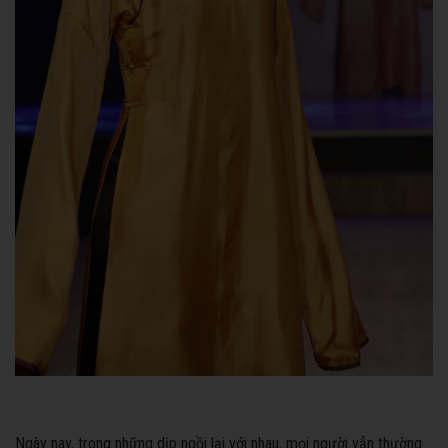
Ngày nay, trong những dịp ngồi lại với nhau, mọi người vẫn thường