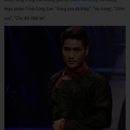
nhạc phẩm Trịnh Công Sơn: "Rừng xưa đã khép", "Hạ trắng", "Diễm
xưa", "Cho đời chút ơn"…