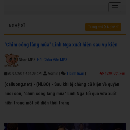
NGHỆ SĨ
Trang chủ
Nghệ sĩ
"Chim công làng múa" Linh Nga xuất hiện sau vụ kiện
Nhạc MP3:
Hát Chầu Văn MP3
|
Admin
|
1 bình luận
|
1830 lượt xem
01/12/2017 4:02:20 CH
(cailuong.net) - (NLĐO) - Sau khi bị chồng cũ kiện về quyền
nuôi con, "chim công làng múa" Linh Nga tối qua vừa xuất
hiện trong một sô diễn thời trang