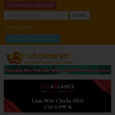
Liên hệ quảng cáo:
0932221090
Đăng nhập
|
Đăng ký
Chia sẻ video "Tôi yêu cải lương".