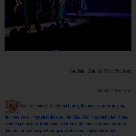
Hòa Bình - Ảnh: Hà Thúc Phù Nam
Nguồn: nld.com.vn
Xem cải lương miễn phí:
cai luong
,
thu mua xe nuoc mia cu
,
thu mua do cu
,
may phat dien cu
,
Hát Chầu Văn
,
máy phát điện 3 pha
,
sach toi pham hoc
,
trich doan cai luong
,
thu mua may lanh cu
,
kem
flan
,
the hinh
,
nhac que huong mp3
,
nhac han mp3
,
nhac dance