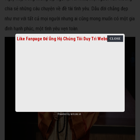
chia sẻ những câu chuyện về đề tài tình yêu. Dẫu đời chẳng đẹp
như mơ với tất cả mọi người nhưng ai cũng mong muốn có một gia
đình hạnh phúc, một tình yêu vẹn toàn.
Like Fanpage Để Ủng Hộ Chúng Tôi Duy Trì Website
Powered by
netcore.vn