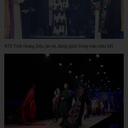
NTK Trinh Hoàng Diệu (áo kẻ, đứng giữa) trong màn chào kết