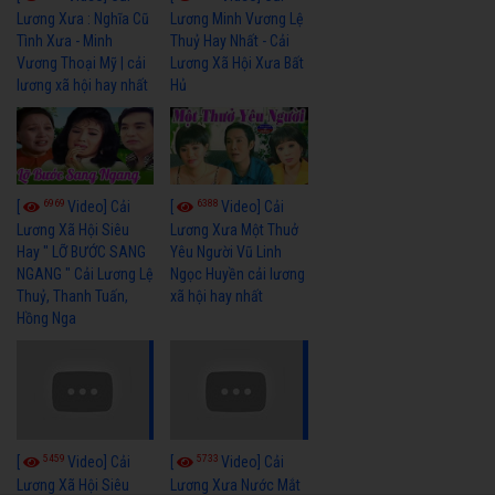
Lương Xưa : Nghĩa Cũ
Lương Minh Vương Lệ
Tình Xưa - Minh
Thuỷ Hay Nhất - Cải
Vương Thoại Mỹ | cải
Lương Xã Hội Xưa Bất
lương xã hội hay nhất
Hủ
6969
6388
[
Video] Cải
[
Video] Cải
Lương Xã Hội Siêu
Lương Xưa Một Thuở
Hay " LỠ BƯỚC SANG
Yêu Người Vũ Linh
NGANG " Cải Lương Lệ
Ngọc Huyền cải lương
Thuỷ, Thanh Tuấn,
xã hội hay nhất
Hồng Nga
5459
5733
[
Video] Cải
[
Video] Cải
Lương Xã Hội Siêu
Lương Xưa Nước Mắt