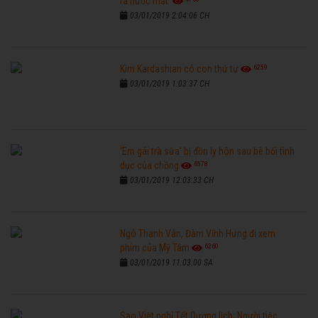
ra nước mắt'
03/01/2019 2:04:06 CH
6259
Kim Kardashian có con thứ tư
03/01/2019 1:03:37 CH
'Em gái trà sữa' bị đồn ly hôn sau bê bối tình
6578
dục của chồng
03/01/2019 12:03:33 CH
Ngô Thanh Vân, Đàm Vĩnh Hưng đi xem
6260
phim của Mỹ Tâm
03/01/2019 11:03:00 SA
Sao Việt nghỉ Tết Dương lịch: Người tiệc