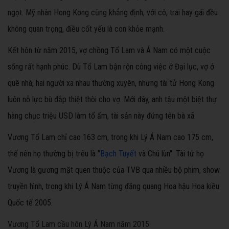
ngọt. Mỹ nhân Hong Kong cũng khẳng định, với cô, trai hay gái đều
không quan trọng, điều cốt yếu là con khỏe mạnh.
Kết hôn từ năm 2015, vợ chồng Tổ Lam và Á Nam có một cuộc
sống rất hạnh phúc. Dù Tổ Lam bận rộn công việc ở Đại lục, vợ ở
quê nhà, hai người xa nhau thường xuyên, nhưng tài tử Hong Kong
luôn nỗ lực bù đắp thiệt thòi cho vợ. Mới đây, anh tậu một biệt thự
hàng chục triệu USD làm tổ ấm, tài sản này đứng tên bà xã.
Vương Tổ Lam chỉ cao 163 cm, trong khi Lý Á Nam cao 175 cm,
thế nên họ thường bị trêu là "
Bạch Tuyết
và Chú lùn". Tài tử họ
Vương là gương mặt quen thuộc của TVB qua nhiều bộ phim, show
truyền hình, trong khi Lý Á Nam từng đăng quang Hoa hậu Hoa kiều
Quốc tế 2005.
Vương Tổ Lam cầu hôn Lý Á Nam năm 2015