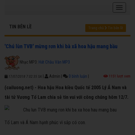
TIN BÊN LỀ
Trang chủ
Tin bên lề
'Chú lùn TVB' mừng rơn khi bà xã hoa hậu mang bầu
Nhạc MP3:
Hát Chầu Văn MP3
|
Admin
|
0 bình luận
|
1151 lượt xem
17/07/2018 7:02:35 SA
(cailuong.net) - Hoa hậu Hoa kiều Quốc tế 2005 Lý Á Nam và
tài tử Vương Tổ Lam chia sẻ tin vui với công chúng hôm 12/7.
Tổ Lam và Á Nam hạnh phúc vì sắp có con.