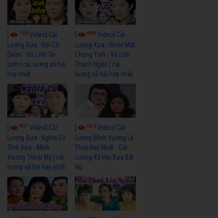
7658
6908
[
Video] Cải
[
Video] Cải
Lương Xưa : Đời Cô
Lương Xưa : Nước Mắt
Diễm - Vũ Linh Tài
Chung Tình - Vũ Linh
Linh | cải lương xã hội
Thanh Ngân | cải
hay nhất
lương xã hội hay nhất
6047
6674
[
Video] Cải
[
Video] Cải
Lương Xưa : Nghĩa Cũ
Lương Minh Vương Lệ
Tình Xưa - Minh
Thuỷ Hay Nhất - Cải
Vương Thoại Mỹ | cải
Lương Xã Hội Xưa Bất
lương xã hội hay nhất
Hủ