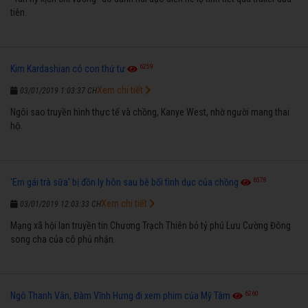
tiên.
6259
Kim Kardashian có con thứ tư
Xem chi tiết
03/01/2019 1:03:37 CH
Ngôi sao truyền hình thực tế và chồng, Kanye West, nhờ người mang thai
hộ.
6578
'Em gái trà sữa' bị đồn ly hôn sau bê bối tình dục của chồng
Xem chi tiết
03/01/2019 12:03:33 CH
Mạng xã hội lan truyền tin Chương Trạch Thiên bỏ tỷ phú Lưu Cường Đông
song cha của cô phủ nhận.
6260
Ngô Thanh Vân, Đàm Vĩnh Hưng đi xem phim của Mỹ Tâm