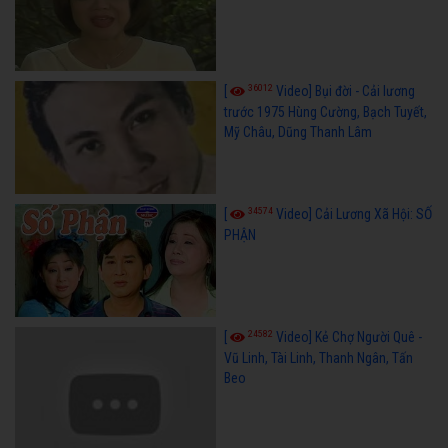
36012
[
Video] Bụi đời - Cải lương
trước 1975 Hùng Cường, Bạch Tuyết,
Mỹ Châu, Dũng Thanh Lâm
34574
[
Video] Cải Lương Xã Hội: SỐ
PHẬN
24582
[
Video] Kẻ Chợ Người Quê -
Vũ Linh, Tài Linh, Thanh Ngân, Tấn
Beo