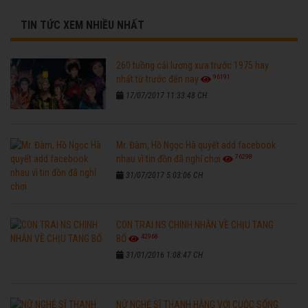
TIN TỨC XEM NHIỀU NHẤT
260 tuồng cải lương xưa trước 1975 hay
96191
nhất từ trước đến nay
17/07/2017 11:33:48 CH
Mr. Đàm, Hồ Ngọc Hà quyết add facebook
76298
nhau vì tin đồn đã nghỉ chơi
31/07/2017 5:03:06 CH
CON TRAI NS CHINH NHẪN VỀ CHỊU TANG
42968
BỐ
31/01/2016 1:08:47 CH
NỮ NGHỆ SĨ THANH HẰNG VỚI CUỘC SỐNG