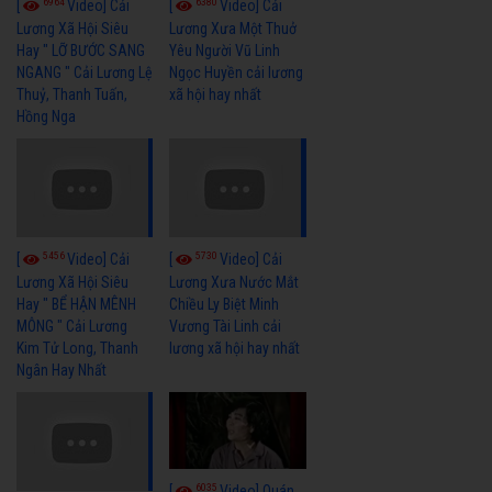
6964
6380
[
Video] Cải
[
Video] Cải
Lương Xã Hội Siêu
Lương Xưa Một Thuở
Hay " LỠ BƯỚC SANG
Yêu Người Vũ Linh
NGANG " Cải Lương Lệ
Ngọc Huyền cải lương
Thuỷ, Thanh Tuấn,
xã hội hay nhất
Hồng Nga
5456
5730
[
Video] Cải
[
Video] Cải
Lương Xã Hội Siêu
Lương Xưa Nước Mắt
Hay " BỂ HẬN MÊNH
Chiều Ly Biệt Minh
MÔNG " Cải Lương
Vương Tài Linh cải
Kim Tử Long, Thanh
lương xã hội hay nhất
Ngân Hay Nhất
6035
[
Video] Quán