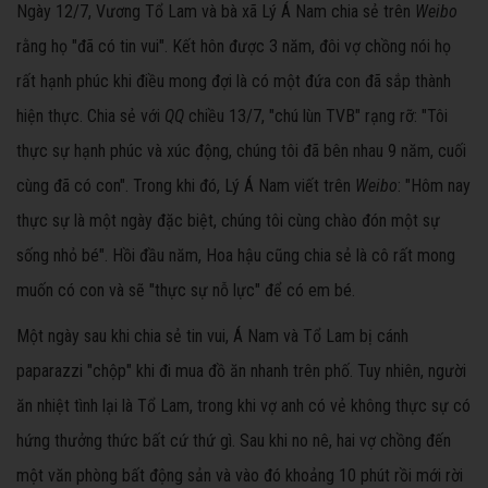
Ngày 12/7, Vương Tổ Lam và bà xã Lý Á Nam chia sẻ trên
Weibo
rằng họ "đã có tin vui". Kết hôn được 3 năm, đôi vợ chồng nói họ
rất hạnh phúc khi điều mong đợi là có một đứa con đã sắp thành
hiện thực. Chia sẻ với
QQ
chiều 13/7, "chú lùn TVB" rạng rỡ: "Tôi
thực sự hạnh phúc và xúc động, chúng tôi đã bên nhau 9 năm, cuối
cùng đã có con". Trong khi đó, Lý Á Nam viết trên
Weibo
: "Hôm nay
thực sự là một ngày đặc biệt, chúng tôi cùng chào đón một sự
sống nhỏ bé". Hồi đầu năm, Hoa hậu cũng chia sẻ là cô rất mong
muốn có con và sẽ "thực sự nỗ lực" để có em bé.
Một ngày sau khi chia sẻ tin vui, Á Nam và Tổ Lam bị cánh
paparazzi "chộp" khi đi mua đồ ăn nhanh trên phố. Tuy nhiên, người
ăn nhiệt tình lại là Tổ Lam, trong khi vợ anh có vẻ không thực sự có
hứng thưởng thức bất cứ thứ gì. Sau khi no nê, hai vợ chồng đến
một văn phòng bất động sản và vào đó khoảng 10 phút rồi mới rời