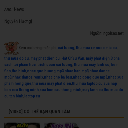
Ảnh:
News
Nguyễn Hương|
Nguồn: ngoisao.net
Xem cải lương miễn phí:
cai luong
,
thu mua xe nuoc mia cu
,
thu mua do cu
,
may phat dien cu
,
Hát Chầu Văn
,
máy phát điện 3 pha
,
sach toi pham hoc
,
trich doan cai luong
,
thu mua may lanh cu
,
kem
flan
,
the hinh
,
nhac que huong mp3
,
nhac han mp3
,
nhac dance
mp3
,
nhac dance remix
,
nhac cho ba bau
,
nhac dong que mp3
,
nhac xua
pham hong que
,
thu mua may phat dien
,
thu mua laptop cu
,
sua nap
bon cau thong minh
,
sua bon cau thong minh
,
may lanh cu
,
thu mua do
cu tan binh
,
laptop cu
[VIDEO] CÓ THỂ BẠN QUAN TÂM