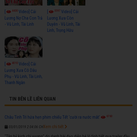
4430
3597
[
Video] Cải
[
Video] Cải
Lương Nợ Cha Con Trả
Lương Xưa Còn
- Vũ Linh, Tài Linh
Duyên - Vũ Linh, Tài
Linh, Trọng Hữu
4010
[
Video] Cải
Lương Xưa Cô Dâu
Phụ - Vũ Linh, Tài Linh,
Thanh Ngân
TIN BÊN LỀ LIÊN QUAN
6760
Châu Tinh Trì hứa hẹn phim chiếu Tết 'cười ra nước mắt'
Xem chi tiết
03/01/2019 2:04:06 CH
"Tân hỷ kịch chi vương" do danh hài đạo diễn hé lộ tình tiết qua trailer đầu