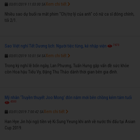
Xem chi tiết
03/01/2019 11:03:00 SA
Nhiều sao dự buổi ra mắt phim "Chị trợ lý của anh" có nữ ca sĩ đóng chính,
tối 2/1.
7673
Sao Việt nghỉ Tết Dương lịch: Người tiệc tùng, kẻ nhập viện
Xem chi tiết
03/01/2019 10:01:54 SA
Trong kỳ nghỉ lễ bốn ngày, Lan Phương, Tuấn Hưng gặp vấn đề sức khỏe
còn Hoa hậu Tiểu Vy, Đặng Thu Thảo dành thời gian bên gia đình.
Mỹ nhân 'Truyền thuyết Joo Mong' đón năm mới bên chồng kém tám tuổi
4500
Xem chi tiết
03/01/2019 7:00:42 SA
Han Hye Jin hội ngộ tiền vệ Ki Sung Yeung khi anh về nước thi đấu tại Asian
Cup 2019.