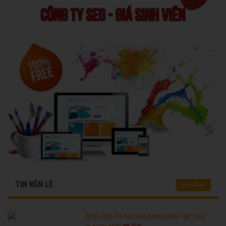
TIN BÊN LỀ
Đọc thêm
Châu Tinh Trì hứa hẹn phim chiếu Tết 'cười
6760