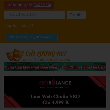
Liên hệ quảng cáo:
0932221090
Đăng nhập
|
Đăng ký
Chia sẻ video "Tôi yêu cải lương".