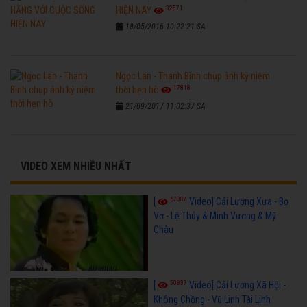
32571
HIỆN NAY
18/05/2016 10:22:21 SA
Ngọc Lan - Thanh Bình chụp ảnh kỷ niệm
17818
thời hẹn hò
21/09/2017 11:02:37 SA
VIDEO XEM NHIỀU NHẤT
67084
[
Video] Cải Lương Xưa - Bơ
Vơ - Lệ Thủy & Minh Vương & Mỹ
Châu
50837
[
Video] Cải Lương Xã Hội -
Không Chồng - Vũ Linh Tài Linh