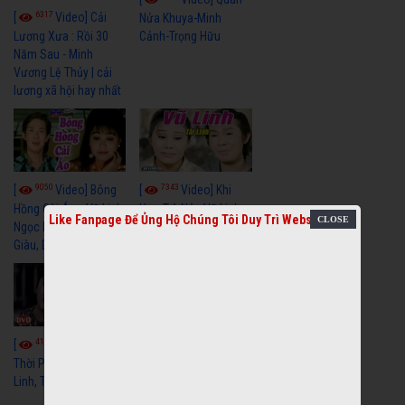
6317
[
Video] Cải
Nửa Khuya-Minh
Cảnh-Trọng Hữu
Lương Xưa : Rồi 30
Năm Sau - Minh
Vương Lệ Thủy | cải
lương xã hội hay nhất
9050
7343
[
Video] Bông
[
Video] Khi
Hồng Cài Áo - Vũ Linh,
Hoa Trà Nở - Vũ Linh,
Like Fanpage Để Ủng Hộ Chúng Tôi Duy Trì Website
Ngọc Huyền, Ngọc
Tài Linh
Giàu, Diệp Lang
4107
[
Video] Một
3656
[
Video] Sóng
Thời Phóng Đãng - Vũ
Linh, Tài Linh, Chí Linh
Gió Làng Chài - Vũ
Linh, Tài Linh, Khánh