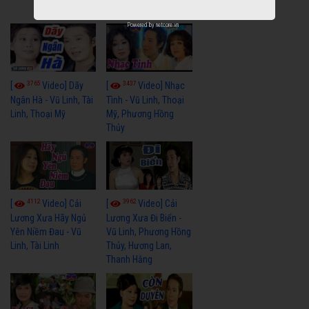
Tuấn
Powered by
netcore.vn
3765
3437
[
Video] Dãy
[
Video] Nhạc
Ngân Hà - Vũ Linh, Tài
Tình - Vũ Linh, Thoại
Linh, Thoại Mỹ
Mỹ, Phương Hồng
Thủy
4112
3962
[
Video] Cải
[
Video] Cải
Lương Xưa Hãy Ngủ
Lương Xưa Đi Biển -
Yên Niềm Đau - Vũ
Vũ Linh, Phương Hồng
Linh, Tài Linh
Thủy, Hương Lan,
Thanh Hằng