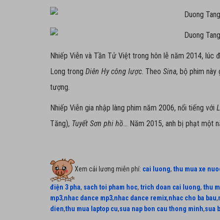
Nhiếp Viễn và Tần Tử Việt trong hôn lễ năm 2014, lúc 
Long trong
Diên Hy công lược
. Theo
Sina
, bộ phim này 
tượng.
Nhiếp Viễn gia nhập làng phim năm 2006, nổi tiếng với
L
Tăng),
Tuyết Sơn phi hồ
... Năm 2015, anh bị phạt một n
Xem cải lương miễn phí:
cai luong
,
thu mua xe nuo
điện 3 pha
,
sach toi pham hoc
,
trich doan cai luong
,
thu m
mp3
,
nhac dance mp3
,
nhac dance remix
,
nhac cho ba bau
,
dien
,
thu mua laptop cu
,
sua nap bon cau thong minh
,
sua 