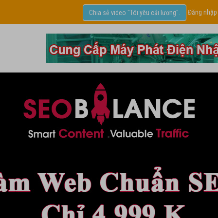
Đăng nhập
Chia sẻ video "Tôi yêu cải lương".