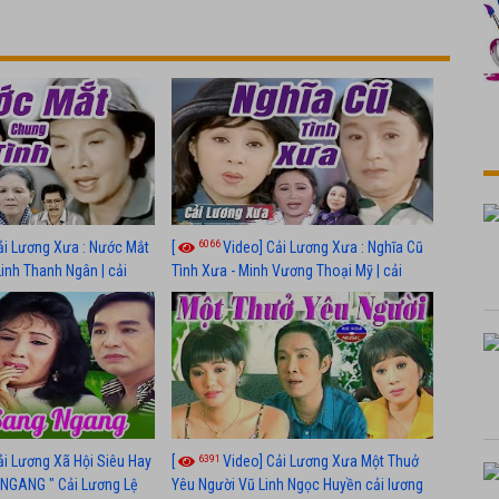
6066
ải Lương Xưa : Nước Mắt
[
Video] Cải Lương Xưa : Nghĩa Cũ
Linh Thanh Ngân | cải
Tình Xưa - Minh Vương Thoại Mỹ | cải
 nhất
lương xã hội hay nhất
6391
ải Lương Xã Hội Siêu Hay
[
Video] Cải Lương Xưa Một Thuở
NGANG " Cải Lương Lệ
Yêu Người Vũ Linh Ngọc Huyền cải lương