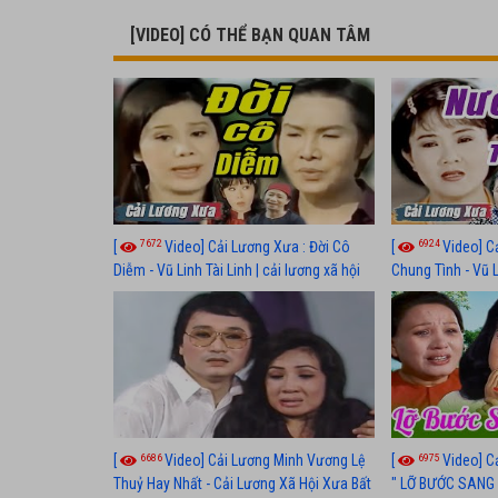
[VIDEO] CÓ THỂ BẠN QUAN TÂM
7672
6924
[
Video] Cải Lương Xưa : Đời Cô
[
Video] C
Diễm - Vũ Linh Tài Linh | cải lương xã hội
Chung Tình - Vũ 
hay nhất
lương xã hội hay
6686
6975
[
Video] Cải Lương Minh Vương Lệ
[
Video] C
Thuỷ Hay Nhất - Cải Lương Xã Hội Xưa Bất
" LỠ BƯỚC SANG 