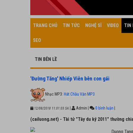
TRANG CHỦ
TIN TỨC
NGHỆ SĨ
VIDEO
TIN 
SEO
TIN BÊN LỀ
'Đường Tăng' Nhiếp Viễn bên con gái
Nhạc MP3:
Hát Chầu Văn MP3
|
Admin
|
0 bình luận
|
12/08/2018 11:01:03 SA
(cailuong.net) - Tài tử "Tây du ký 2011" thường chi