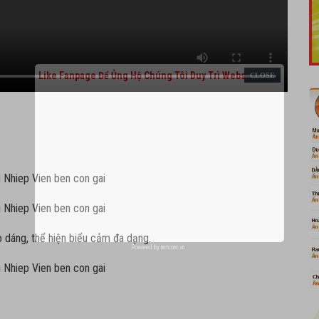
Like Fanpage Để Ủng Hộ Chúng Tôi Duy Trì Website
o dáng, thể hiện biểu cảm đa dạng.
Powered by
netcore.vn