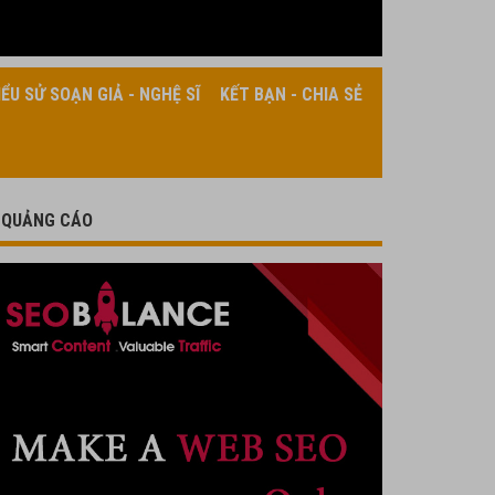
IỂU SỬ SOẠN GIẢ - NGHỆ SĨ
KẾT BẠN - CHIA SẺ
QUẢNG CÁO