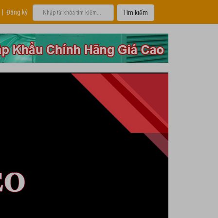
|
Đăng ký