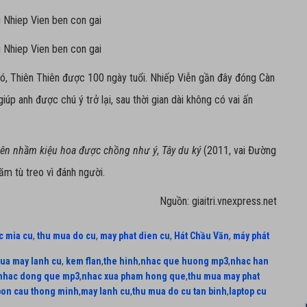
đó, Thiên Thiên được 100 ngày tuổi. Nhiếp Viễn gần đây đóng Càn
giúp anh được chú ý trở lại, sau thời gian dài không có vai ấn
ên nhầm kiệu hoa
được chồng như ý
,
Tây du ký
(2011, vai Đường
ăm tù treo vì đánh người.
Nguồn: giaitri.vnexpress.net
c mia cu
,
thu mua do cu
,
may phat dien cu
,
Hát Chầu Văn
,
máy phát
ua may lanh cu
,
kem flan
,
the hinh
,
nhac que huong mp3
,
nhac han
nhac dong que mp3
,
nhac xua pham hong que
,
thu mua may phat
bon cau thong minh
,
may lanh cu
,
thu mua do cu tan binh
,
laptop cu