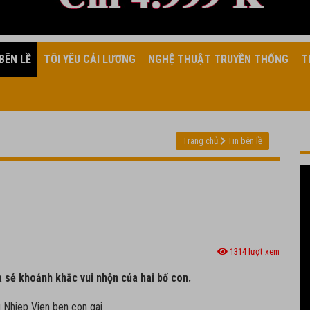
BÊN LỀ
TÔI YÊU CẢI LƯƠNG
NGHỆ THUẬT TRUYỀN THỐNG
T
Trang chủ
Tin bên lề
1314 lượt xem
a sẻ khoảnh khắc vui nhộn của hai bố con.