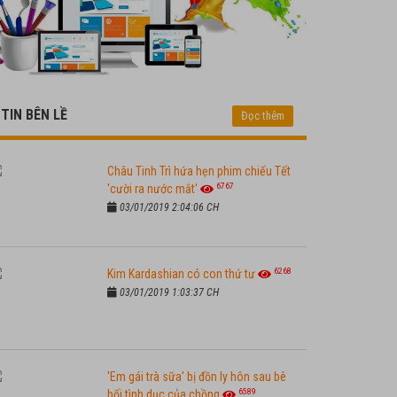
TIN BÊN LỀ
Đọc thêm
Châu Tinh Trì hứa hẹn phim chiếu Tết
6767
'cười ra nước mắt'
03/01/2019 2:04:06 CH
6268
Kim Kardashian có con thứ tư
03/01/2019 1:03:37 CH
'Em gái trà sữa' bị đồn ly hôn sau bê
6589
bối tình dục của chồng