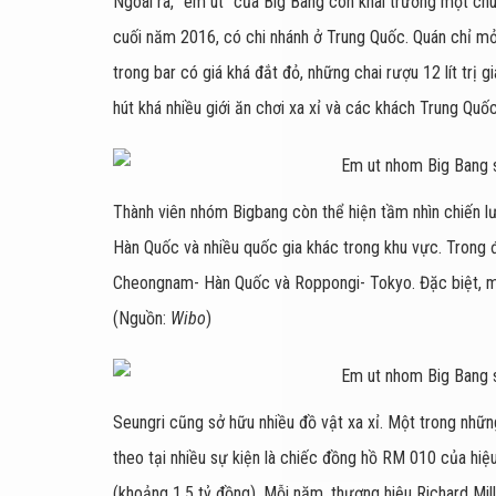
Ngoài ra, "em út" của Big Bang còn khai trương một c
cuối năm 2016, có chi nhánh ở Trung Quốc. Quán chỉ mở
trong bar có giá khá đắt đỏ, những chai rượu 12 lít trị g
hút khá nhiều giới ăn chơi xa xỉ và các khách Trung Quố
Thành viên nhóm Bigbang còn thể hiện tầm nhìn chiến lư
Hàn Quốc và nhiều quốc gia khác trong khu vực. Trong 
Cheongnam- Hàn Quốc và Roppongi- Tokyo. Đặc biệt, mớ
(Nguồn:
Wibo
)
Seungri cũng sở hữu nhiều đồ vật xa xỉ. Một trong nh
theo tại nhiều sự kiện là chiếc đồng hồ RM 010 của hiệ
(khoảng 1,5 tỷ đồng). Mỗi năm, thương hiệu Richard Mil