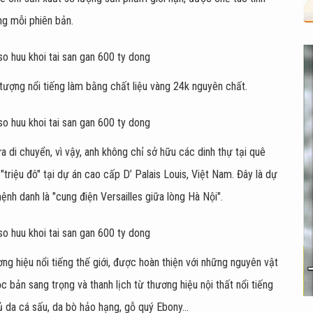
g mỗi phiên bản.
 tượng nổi tiếng làm bằng chất liệu vàng 24k nguyên chất.
a di chuyển, vì vậy, anh không chỉ sở hữu các dinh thự tại quê
riệu đô" tại dự án cao cấp D’ Palais Louis, Việt Nam. Đây là dự
nh danh là "cung điện Versailles giữa lòng Hà Nội".
ng hiệu nổi tiếng thế giới, được hoàn thiện với những nguyên vật
độc bản sang trọng và thanh lịch từ thương hiệu nội thất nổi tiếng
ủ da cá sấu, da bò hảo hạng, gỗ quý Ebony...