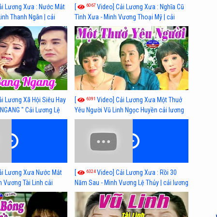
6067
ải Lương Xưa : Nước Mắt
[
Video] Cải Lương Xưa : Nghĩa Cũ
Linh Thanh Ngân | cải
Tình Xưa - Minh Vương Thoại Mỹ | cải
 nhất
lương xã hội hay nhất
6391
ải Lương Xã Hội Siêu Hay
[
Video] Cải Lương Xưa Một Thuở
NGANG " Cải Lương Lệ
Yêu Người Vũ Linh Ngọc Huyền cải lương
n, Hồng Nga
xã hội hay nhất
6324
ải Lương Xưa Nước Mắt
[
Video] Cải Lương Xưa : Rồi 30
h Vương Tài Linh cải
Năm Sau - Minh Vương Lệ Thủy | cải lương
 nhất
xã hội hay nhất