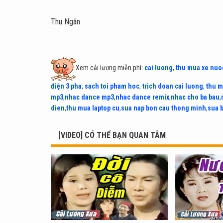
Thu Ngân
Xem cải lương miễn phí:
cai luong
,
thu mua xe nuo
điện 3 pha
,
sach toi pham hoc
,
trich doan cai luong
,
thu m
mp3
,
nhac dance mp3
,
nhac dance remix
,
nhac cho ba bau
,
dien
,
thu mua laptop cu
,
sua nap bon cau thong minh
,
sua 
[VIDEO] CÓ THỂ BẠN QUAN TÂM