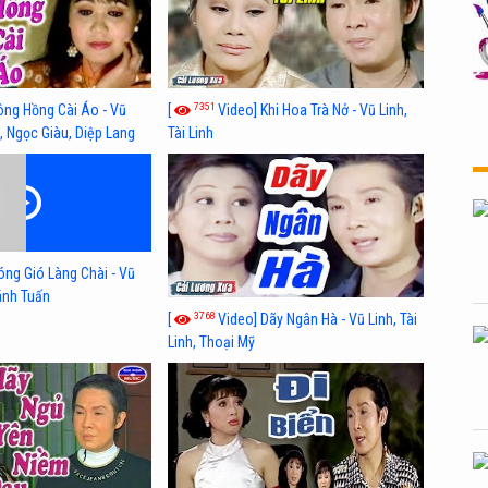
7351
ông Hồng Cài Áo - Vũ
[
Video] Khi Hoa Trà Nở - Vũ Linh,
, Ngọc Giàu, Diệp Lang
Tài Linh
óng Gió Làng Chài - Vũ
hánh Tuấn
3768
[
Video] Dãy Ngân Hà - Vũ Linh, Tài
Linh, Thoại Mỹ