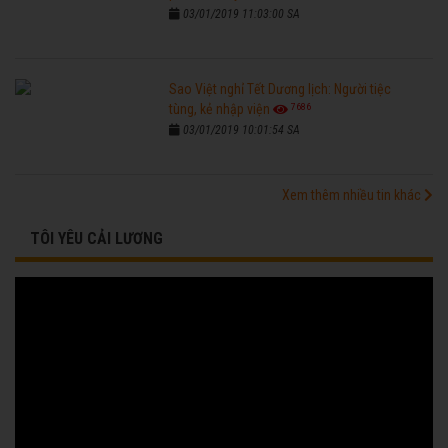
03/01/2019 11:03:00 SA
Sao Việt nghỉ Tết Dương lịch: Người tiệc
7686
tùng, kẻ nhập viện
03/01/2019 10:01:54 SA
Xem thêm nhiều tin khác
TÔI YÊU CẢI LƯƠNG