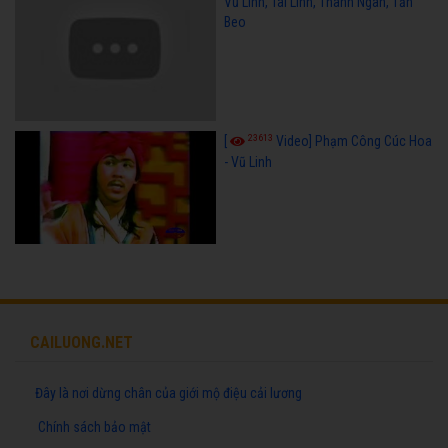
Vũ Linh, Tài Linh, Thanh Ngân, Tấn
Beo
23613
[
Video] Phạm Công Cúc Hoa
- Vũ Linh
CAILUONG.NET
Đây là nơi dừng chân của giới mộ điệu cải lương
Chính sách bảo mật