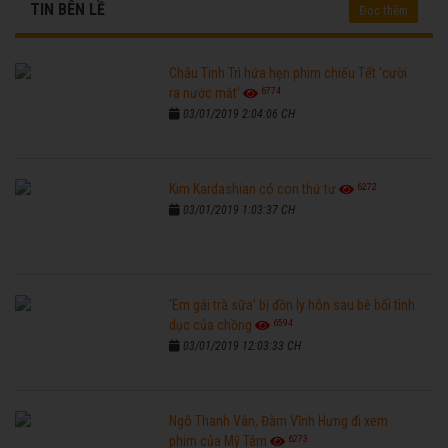
TIN BÊN LỀ
Đọc thêm
Châu Tinh Trì hứa hẹn phim chiếu Tết 'cười
6774
ra nước mắt'
03/01/2019 2:04:06 CH
6272
Kim Kardashian có con thứ tư
03/01/2019 1:03:37 CH
'Em gái trà sữa' bị đồn ly hôn sau bê bối tình
6594
dục của chồng
03/01/2019 12:03:33 CH
Ngô Thanh Vân, Đàm Vĩnh Hưng đi xem
6273
phim của Mỹ Tâm