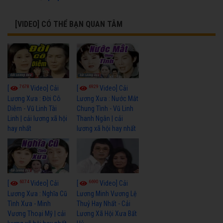
[VIDEO] CÓ THỂ BẠN QUAN TÂM
7678
6929
[
Video] Cải
[
Video] Cải
Lương Xưa : Đời Cô
Lương Xưa : Nước Mắt
Diễm - Vũ Linh Tài
Chung Tình - Vũ Linh
Linh | cải lương xã hội
Thanh Ngân | cải
hay nhất
lương xã hội hay nhất
6074
6690
[
Video] Cải
[
Video] Cải
Lương Xưa : Nghĩa Cũ
Lương Minh Vương Lệ
Tình Xưa - Minh
Thuỷ Hay Nhất - Cải
Vương Thoại Mỹ | cải
Lương Xã Hội Xưa Bất