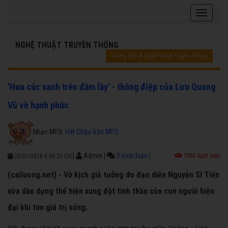
NGHỆ THUẬT TRUYỀN THỐNG
Trang chủ
Nghệ thuật truyền thống
'Hoa cúc xanh trên đầm lầy' - thông điệp của Lưu Quang
Vũ về hạnh phúc
Nhạc MP3:
Hát Chầu Văn MP3
|
Admin
|
0 bình luận
|
1363 lượt xem
22/01/2018 6:06:20 CH
(cailuong.net) - Vở kịch giả tưởng do đạo diễn Nguyễn Sĩ Tiến
vừa dàn dựng thể hiện xung đột tinh thần của con người hiện
đại khi tìm giá trị sống.