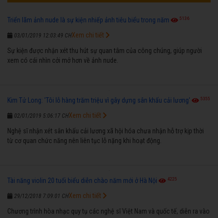
5136
Triển lãm ảnh nude là sự kiện nhiếp ảnh tiêu biểu trong năm
Xem chi tiết
03/01/2019 12:03:49 CH
Sự kiện được nhận xét thu hút sự quan tâm của công chúng, giúp người
xem có cái nhìn cởi mở hơn về ảnh nude.
5355
Kim Tử Long: 'Tôi lỗ hàng trăm triệu vì gây dựng sân khấu cải lương'
Xem chi tiết
02/01/2019 5:06:17 CH
Nghệ sĩ nhận xét sân khấu cải lương xã hội hóa chưa nhận hỗ trợ kịp thời
từ cơ quan chức năng nên liên tục lỗ nặng khi hoạt động.
4225
Tài năng violin 20 tuổi biểu diễn chào năm mới ở Hà Nội
Xem chi tiết
29/12/2018 7:09:01 CH
Chương trình hòa nhạc quy tụ các nghệ sĩ Việt Nam và quốc tế, diễn ra vào