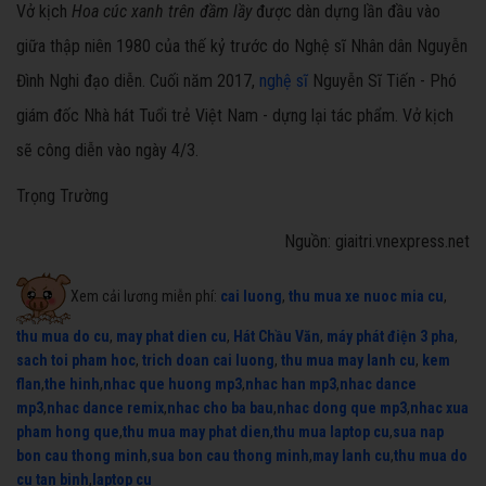
Vở kịch
Hoa cúc xanh trên đầm lầy
được dàn dựng lần đầu vào
giữa thập niên 1980 của thế kỷ trước do Nghệ sĩ Nhân dân Nguyễn
Đình Nghi đạo diễn. Cuối năm 2017,
nghệ sĩ
Nguyễn Sĩ Tiến - Phó
giám đốc Nhà hát Tuổi trẻ Việt Nam - dựng lại tác phẩm. Vở kịch
sẽ công diễn vào ngày 4/3.
Trọng Trường
Nguồn: giaitri.vnexpress.net
Xem cải lương miễn phí:
cai luong
,
thu mua xe nuoc mia cu
,
thu mua do cu
,
may phat dien cu
,
Hát Chầu Văn
,
máy phát điện 3 pha
,
sach toi pham hoc
,
trich doan cai luong
,
thu mua may lanh cu
,
kem
flan
,
the hinh
,
nhac que huong mp3
,
nhac han mp3
,
nhac dance
mp3
,
nhac dance remix
,
nhac cho ba bau
,
nhac dong que mp3
,
nhac xua
pham hong que
,
thu mua may phat dien
,
thu mua laptop cu
,
sua nap
bon cau thong minh
,
sua bon cau thong minh
,
may lanh cu
,
thu mua do
cu tan binh
,
laptop cu