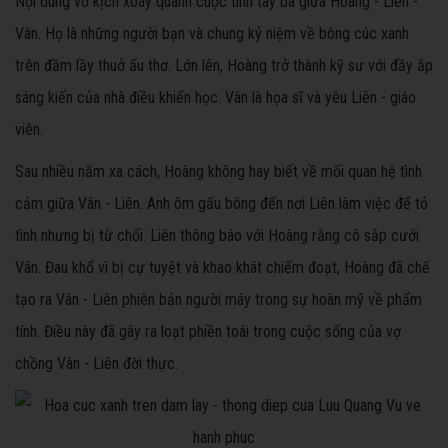
Nội dung vở kịch xoay quanh cuộc tình tay ba giữa Hoàng - Liên -
Vân. Họ là những người bạn và chung kỷ niệm về bông cúc xanh
trên đầm lầy thuở ấu thơ. Lớn lên, Hoàng trở thành kỹ sư với đầy ắp
sáng kiến của nhà điều khiển học. Vân là họa sĩ và yêu Liên - giáo
viên.
Sau nhiều năm xa cách, Hoàng không hay biết về mối quan hệ tình
cảm giữa Vân - Liên. Anh ôm gấu bông đến nơi Liên làm việc để tỏ
tình nhưng bị từ chối. Liên thông báo với Hoàng rằng cô sắp cưới
Vân. Đau khổ vì bị cự tuyệt và khao khát chiếm đoạt, Hoàng đã chế
tạo ra Vân - Liên phiên bản người máy trong sự hoàn mỹ về phẩm
tính. Điều này đã gây ra loạt phiền toái trong cuộc sống của vợ
chồng Vân - Liên đời thực.