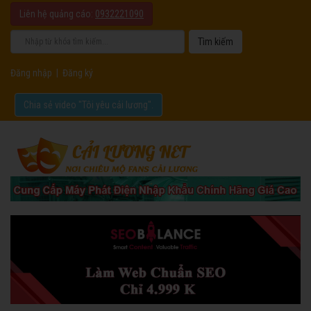
Liên hệ quảng cáo:
0932221090
Đăng nhập
|
Đăng ký
Chia sẻ video "Tôi yêu cải lương".