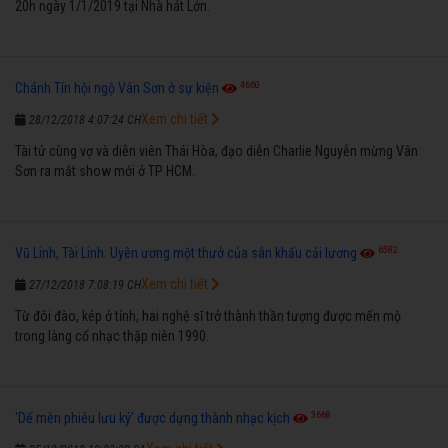
20h ngày 1/1/2019 tại Nhà hát Lớn.
4660
Chánh Tín hội ngộ Vân Sơn ở sự kiện
Xem chi tiết
28/12/2018 4:07:24 CH
Tài tử cùng vợ và diễn viên Thái Hòa, đạo diễn Charlie Nguyễn mừng Vân
Sơn ra mắt show mới ở TP HCM.
6582
Vũ Linh, Tài Linh: Uyên ương một thưở của sân khấu cải lương
Xem chi tiết
27/12/2018 7:08:19 CH
Từ đôi đào, kép ở tỉnh, hai nghệ sĩ trở thành thần tượng được mến mộ
trong làng cổ nhạc thập niên 1990.
3668
'Dế mèn phiêu lưu ký' được dựng thành nhạc kịch