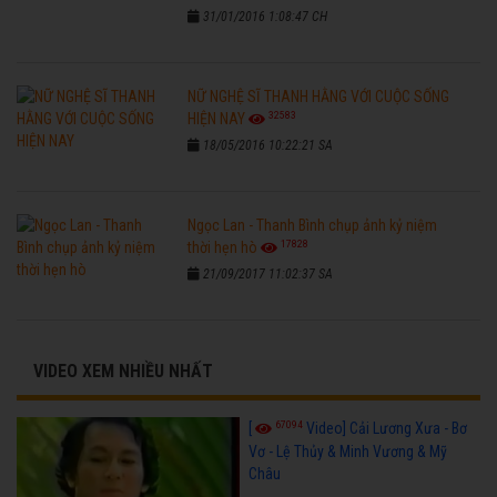
31/01/2016 1:08:47 CH
NỮ NGHỆ SĨ THANH HẰNG VỚI CUỘC SỐNG
32583
HIỆN NAY
18/05/2016 10:22:21 SA
Ngọc Lan - Thanh Bình chụp ảnh kỷ niệm
17828
thời hẹn hò
21/09/2017 11:02:37 SA
VIDEO XEM NHIỀU NHẤT
67094
[
Video] Cải Lương Xưa - Bơ
Vơ - Lệ Thủy & Minh Vương & Mỹ
Châu