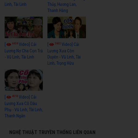
Linh, Tài Linh
Thủy, Hương Lan,
Thanh Hằng
4434
3602
[
Video] Cải
[
Video] Cải
Lương Nợ Cha Con Trả
Lương Xưa Còn
- Vũ Linh, Tài Linh
Duyên - Vũ Linh, Tài
Linh, Trọng Hữu
4018
[
Video] Cải
Lương Xưa Cô Dâu
Phụ - Vũ Linh, Tài Linh,
Thanh Ngân
NGHỆ THUẬT TRUYỀN THỐNG LIÊN QUAN