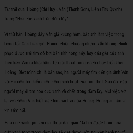
Từ trái qua: Hoàng (Chí Huy), Vân (Thanh Sơn), Liên (Thu Quỳnh)
trong "Hoa cúc xanh trên đầm lầy".
Vì thù hằn, Hoàng đẩy Vân giả xuống hầm, bắt anh làm việc trong
bóng tối. Còn Liên giả, Hoàng chiều chuộng nhưng vẫn không chinh
phục được trái tim cô bởi bản tính nóng nảy, hay cáu gắt của anh.
Liên kéo Vân ra khỏi hầm, tự giải thoát bằng cách chạy trốn khỏi
Hoàng. Biết mình chỉ là bản sao, hai người máy tìm đến gia đình Vân
với ý muốn tìm hiểu cuộc sống sinh hoạt của bản thật. Sau đó, cặp
người máy đi tìm hoa cúc xanh và chết trong đầm lầy.
Mọi việc vỡ
lẽ, vợ chồng Vân biết việc làm sai trái của Hoàng. Hoàng ân hận và
xin sám hối.
Hoa cúc xanh gắn với giai thoại dân gian: "
Ai tìm được bông hoa
cúc xanh mọc trong đầm lầy sẽ đạt được ước nguyện hạnh phúc".