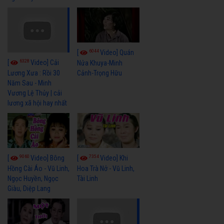
6044
[
Video] Quán
6328
[
Video] Cải
Nửa Khuya-Minh
Cảnh-Trọng Hữu
Lương Xưa : Rồi 30
Năm Sau - Minh
Vương Lệ Thủy | cải
lương xã hội hay nhất
9060
7354
[
Video] Bông
[
Video] Khi
Hồng Cài Áo - Vũ Linh,
Hoa Trà Nở - Vũ Linh,
Ngọc Huyền, Ngọc
Tài Linh
Giàu, Diệp Lang