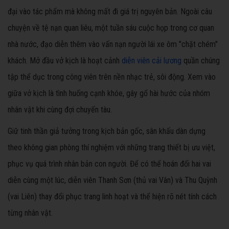
đại vào tác phẩm mà không mất đi giá trị nguyên bản. Ngoài câu
chuyện về tệ nạn quan liêu, một tuần sáu cuộc họp trong cơ quan
nhà nước, đạo diễn thêm vào vấn nạn người lái xe ôm "chặt chém"
khách. Mở đầu vở kịch là hoạt cảnh
diễn viên cải lương
quần chúng
tập thể dục trong công viên trên nền nhạc trẻ, sôi động. Xem vào
giữa vở kịch là tình huống cạnh khóe, gây gổ hài hước của nhóm
nhân vật khi cùng đợi chuyến tàu.
Giữ tinh thần giả tưởng trong kịch bản gốc, sân khấu dàn dựng
theo không gian phòng thí nghiệm với những trang thiết bị ưu việt,
phục vụ quá trình nhân bản con người. Để có thể hoán đổi hai vai
diễn cùng một lúc, diễn viên Thanh Sơn (thủ vai Vân) và Thu Quỳnh
(vai Liên) thay đổi phục trang linh hoạt và thể hiện rõ nét tính cách
từng nhân vật.