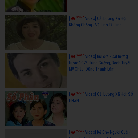
50847
[
Video] Cải Lương Xã Hội -
Không Chồng - Vũ Linh Tài Linh
36026
[
Video] Bụi đời - Cải lương
trước 1975 Hùng Cường, Bạch Tuyết,
Mỹ Châu, Dũng Thanh Lâm
34587
[
Video] Cải Lương Xã Hội: SỐ
PHẬN
24595
[
Video] Kẻ Chợ Người Quê -