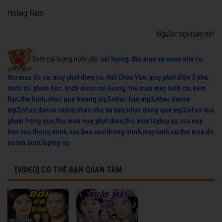
Hoàng Nam
Nguồn: ngoisao.net
Xem cải lương miễn phí:
cai luong
,
thu mua xe nuoc mia cu
,
thu mua do cu
,
may phat dien cu
,
Hát Chầu Văn
,
máy phát điện 3 pha
,
sach toi pham hoc
,
trich doan cai luong
,
thu mua may lanh cu
,
kem
flan
,
the hinh
,
nhac que huong mp3
,
nhac han mp3
,
nhac dance
mp3
,
nhac dance remix
,
nhac cho ba bau
,
nhac dong que mp3
,
nhac xua
pham hong que
,
thu mua may phat dien
,
thu mua laptop cu
,
sua nap
bon cau thong minh
,
sua bon cau thong minh
,
may lanh cu
,
thu mua do
cu tan binh
,
laptop cu
[VIDEO] CÓ THỂ BẠN QUAN TÂM