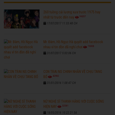
260 tuồng cải lương xưa trước 1975 hay
96207
nhất từ trước đến nay
17/07/2017 11:33:48 CH
Mr. Đàm, Hồ Ngọc Hà quyết add facebook
76308
nhau vì tin đồn đã nghỉ chơi
31/07/2017 5:03:06 CH
CON TRAI NS CHINH NHẪN VỀ CHỊU TANG
42982
BỐ
31/01/2016 1:08:47 CH
NỮ NGHỆ SĨ THANH HẰNG VỚI CUỘC SỐNG
32581
HIỆN NAY
18/05/2016 10:22:21 SA