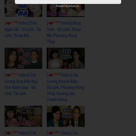
Powered by
netcore.vn
3768
3440
[
Video] Dãy
[
Video] Nhạc
Ngân Hà - Vũ Linh, Tài
Tình - Vũ Linh, Thoại
Linh, Thoại Mỹ
Mỹ, Phương Hồng
Thủy
4114
3966
[
Video] Cải
[
Video] Cải
Lương Xưa Hãy Ngủ
Lương Xưa Đi Biển -
Yên Niềm Đau - Vũ
Vũ Linh, Phương Hồng
Linh, Tài Linh
Thủy, Hương Lan,
Thanh Hằng
4433
3601
[
Video] Cải
[
Video] Cải