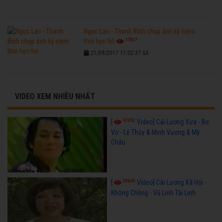
Ngọc Lan - Thanh Bình chụp ảnh kỷ niệm
17827
thời hẹn hò
21/09/2017 11:02:37 SA
VIDEO XEM NHIỀU NHẤT
67092
[
Video] Cải Lương Xưa - Bơ
Vơ - Lệ Thủy & Minh Vương & Mỹ
Châu
50845
[
Video] Cải Lương Xã Hội -
Không Chồng - Vũ Linh Tài Linh