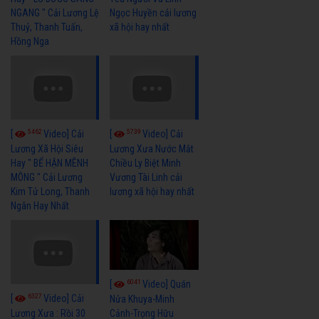
NGANG " Cải Lương Lệ
Ngọc Huyền cải lương
Thuỷ, Thanh Tuấn,
xã hội hay nhất
Hồng Nga
5462
5739
[
Video] Cải
[
Video] Cải
Lương Xã Hội Siêu
Lương Xưa Nước Mắt
Hay " BỂ HẬN MÊNH
Chiều Ly Biệt Minh
MÔNG " Cải Lương
Vương Tài Linh cải
Kim Tử Long, Thanh
lương xã hội hay nhất
Ngân Hay Nhất
6041
[
Video] Quán
6327
[
Video] Cải
Nửa Khuya-Minh
Cảnh-Trọng Hữu
Lương Xưa : Rồi 30