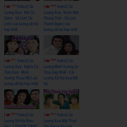
7674
6926
[
Video] Cải
[
Video] Cải
Lương Xưa : Đời Cô
Lương Xưa : Nước Mắt
Diễm - Vũ Linh Tài
Chung Tình - Vũ Linh
Linh | cải lương xã hội
Thanh Ngân | cải
hay nhất
lương xã hội hay nhất
6071
6688
[
Video] Cải
[
Video] Cải
Lương Xưa : Nghĩa Cũ
Lương Minh Vương Lệ
Tình Xưa - Minh
Thuỷ Hay Nhất - Cải
Vương Thoại Mỹ | cải
Lương Xã Hội Xưa Bất
lương xã hội hay nhất
Hủ
6976
6393
[
Video] Cải
[
Video] Cải
Lương Xã Hội Siêu
Lương Xưa Một Thuở
Hay " LỠ BƯỚC SANG
Yêu Người Vũ Linh