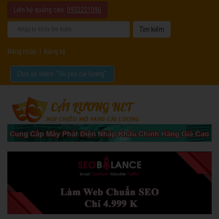
Liên hệ quảng cáo:
0932221090
Đăng nhập
|
Đăng ký
Chia sẻ video "Tôi yêu cải lương".