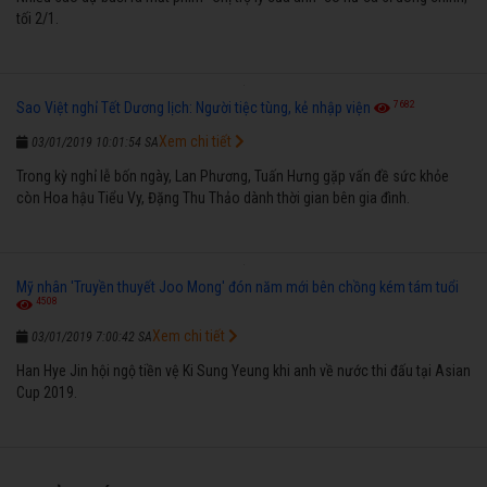
tối 2/1.
7682
Sao Việt nghỉ Tết Dương lịch: Người tiệc tùng, kẻ nhập viện
Xem chi tiết
03/01/2019 10:01:54 SA
Trong kỳ nghỉ lễ bốn ngày, Lan Phương, Tuấn Hưng gặp vấn đề sức khỏe
còn Hoa hậu Tiểu Vy, Đặng Thu Thảo dành thời gian bên gia đình.
Mỹ nhân 'Truyền thuyết Joo Mong' đón năm mới bên chồng kém tám tuổi
4508
Xem chi tiết
03/01/2019 7:00:42 SA
Han Hye Jin hội ngộ tiền vệ Ki Sung Yeung khi anh về nước thi đấu tại Asian
Cup 2019.