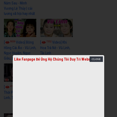
Năm Sau - Minh
Vương Lệ Thủy | cải
lương xã hội hay nhất
9059
7352
[
Video] Bông
[
Video] Khi
Hồng Cài Áo - Vũ Linh,
Hoa Trà Nở - Vũ Linh,
Ngọc Huyền, Ngọc
Tài Linh
Giàu, Diệp Lang
Like Fanpage Để Ủng Hộ Chúng Tôi Duy Trì Website
4110
[
Video] Một
3659
[
Video] Sóng
Thời Phóng Đãng - Vũ
Linh, Tài Linh, Chí Linh
Gió Làng Chài - Vũ
Linh, Tài Linh, Khánh
Tuấn