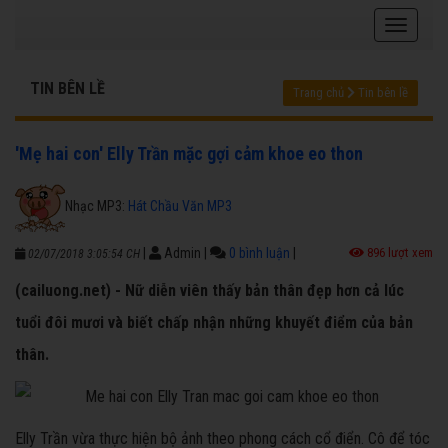
TIN BÊN LỀ
Trang chủ
Tin bên lề
'Mẹ hai con' Elly Trần mặc gợi cảm khoe eo thon
Nhạc MP3:
Hát Chầu Văn MP3
|
Admin
|
0 bình luận
|
896 lượt xem
02/07/2018 3:05:54 CH
(cailuong.net) - Nữ diễn viên thấy bản thân đẹp hơn cả lúc
tuổi đôi mươi và biết chấp nhận những khuyết điểm của bản
thân.
Elly Trần vừa thực hiện bộ ảnh theo phong cách cổ điển. Cô để tóc