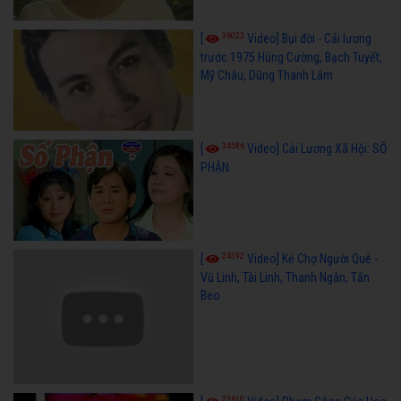
36023
[
Video] Bụi đời - Cải lương
trước 1975 Hùng Cường, Bạch Tuyết,
Mỹ Châu, Dũng Thanh Lâm
34586
[
Video] Cải Lương Xã Hội: SỐ
PHẬN
24592
[
Video] Kẻ Chợ Người Quê -
Vũ Linh, Tài Linh, Thanh Ngân, Tấn
Beo
23610