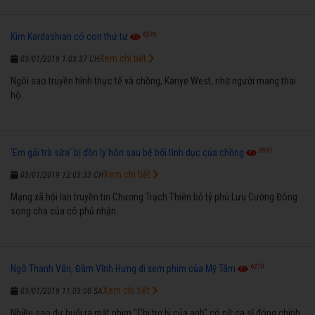
6270
Kim Kardashian có con thứ tư
Xem chi tiết
03/01/2019 1:03:37 CH
Ngôi sao truyền hình thực tế và chồng, Kanye West, nhờ người mang thai
hộ.
6591
'Em gái trà sữa' bị đồn ly hôn sau bê bối tình dục của chồng
Xem chi tiết
03/01/2019 12:03:33 CH
Mạng xã hội lan truyền tin Chương Trạch Thiên bỏ tỷ phú Lưu Cường Đông
song cha của cô phủ nhận.
6270
Ngô Thanh Vân, Đàm Vĩnh Hưng đi xem phim của Mỹ Tâm
Xem chi tiết
03/01/2019 11:03:00 SA
Nhiều sao dự buổi ra mắt phim "Chị trợ lý của anh" có nữ ca sĩ đóng chính,