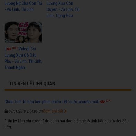
Lương Nợ Cha Con Trả
Lương Xưa Còn
- Vũ Linh, Tài Linh
Duyên - Vũ Linh, Tài
Linh, Trọng Hữu
4016
[
Video] Cải
Lương Xưa Cô Dâu
Phụ - Vũ Linh, Tài Linh,
Thanh Ngân
TIN BÊN LỀ LIÊN QUAN
6771
Châu Tinh Trì hứa hẹn phim chiếu Tết 'cười ra nước mắt'
Xem chi tiết
03/01/2019 2:04:06 CH
"Tân hỷ kịch chi vương" do danh hài đạo diễn hé lộ tình tiết qua trailer đầu
tiên.