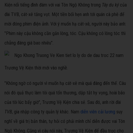
Kiện nổi tiếng đình đám với vai Tôn Ngộ Không trong
Tây du ký
của
đài TVB, cát-xê tăng vọt. Một tiền bối hẹn anh tới quán cà phê để
mời đóng phim điện ảnh. Với ý muốn hạ cát-xê, người này bảo anh:
"Phim này cậu không cần gắn lông, tóc. Cậu không có lông tóc thì
chẳng đáng giá bao nhiêu".
Trương Vệ Kiện thời mới vào nghề.
"Không ngờ có người vì muốn hạ cát-xê mà quá đáng đến thế. Câu
nói đó quả thực làm tôi quá tổn thương, dập tắt hy vọng, hoài bão
của tôi lúc bấy giờ", Trương Vệ Kiện chia sẻ. Sau đó, anh rời đài
TVB
, gia nhập công ty quản lý khác. Nam
diễn viên cải lương
suy
nghĩ về giá trị bản thân, tự hỏi có phải mình chỉ diễn được vai Tôn
Ngộ Không. Cũng vì câu nói này, Trương Vệ Kiện để đầu trọc cho