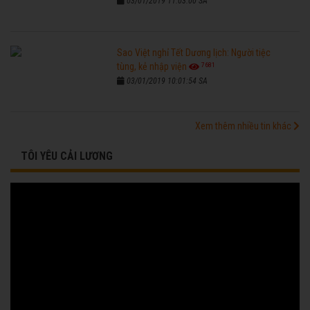
03/01/2019 11:03:00 SA
Sao Việt nghỉ Tết Dương lịch: Người tiệc
7681
tùng, kẻ nhập viện
03/01/2019 10:01:54 SA
Xem thêm nhiều tin khác
TÔI YÊU CẢI LƯƠNG