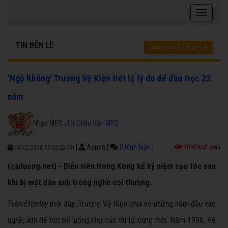
TIN BÊN LỀ
Trang chủ
Tin bên lề
'Ngộ Không' Trương Vệ Kiện tiết lộ lý do để đầu trọc 22
năm
Nhạc MP3:
Hát Chầu Văn MP3
|
Admin
|
0 bình luận
|
1095 lượt xem
13/12/2018 12:02:22 CH
(cailuong.net) - Diễn viên Hong Kong kể kỷ niệm cạo tóc sau
khi bị một đàn anh trong nghề coi thường.
Trên
Ettoday
mới đây, Trương Vệ Kiện chia sẻ những năm đầu vào
nghề, anh để tóc bổ luống như các tài tử cùng thời. Năm 1996, Vệ