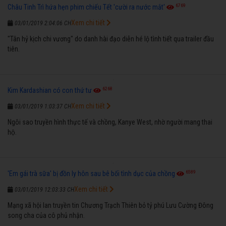
6769
Châu Tinh Trì hứa hẹn phim chiếu Tết 'cười ra nước mắt'
Xem chi tiết
03/01/2019 2:04:06 CH
"Tân hỷ kịch chi vương" do danh hài đạo diễn hé lộ tình tiết qua trailer đầu
tiên.
6268
Kim Kardashian có con thứ tư
Xem chi tiết
03/01/2019 1:03:37 CH
Ngôi sao truyền hình thực tế và chồng, Kanye West, nhờ người mang thai
hộ.
6589
'Em gái trà sữa' bị đồn ly hôn sau bê bối tình dục của chồng
Xem chi tiết
03/01/2019 12:03:33 CH
Mạng xã hội lan truyền tin Chương Trạch Thiên bỏ tỷ phú Lưu Cường Đông
song cha của cô phủ nhận.