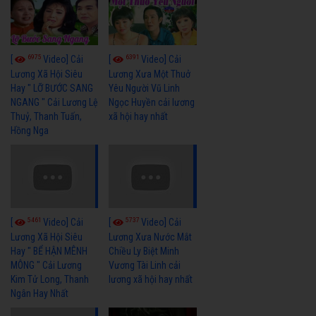
6975
6391
[
Video] Cải
[
Video] Cải
Lương Xã Hội Siêu
Lương Xưa Một Thuở
Hay " LỠ BƯỚC SANG
Yêu Người Vũ Linh
NGANG " Cải Lương Lệ
Ngọc Huyền cải lương
Thuỷ, Thanh Tuấn,
xã hội hay nhất
Hồng Nga
5461
5737
[
Video] Cải
[
Video] Cải
Lương Xã Hội Siêu
Lương Xưa Nước Mắt
Hay " BỂ HẬN MÊNH
Chiều Ly Biệt Minh
MÔNG " Cải Lương
Vương Tài Linh cải
Kim Tử Long, Thanh
lương xã hội hay nhất
Ngân Hay Nhất