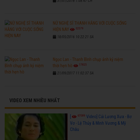
31/01/2016 1:08:47 CH
NỮ NGHỆ SĨ THANH HẰNG VỚI CUỘC SỐNG
32579
HIỆN NAY
18/05/2016 10:22:21 SA
Ngọc Lan - Thanh Bình chụp ảnh kỷ niệm
17825
thời hẹn hò
21/09/2017 11:02:37 SA
VIDEO XEM NHIỀU NHẤT
67089
[
Video] Cải Lương Xưa - Bơ
Vơ - Lệ Thủy & Minh Vương & Mỹ
Châu