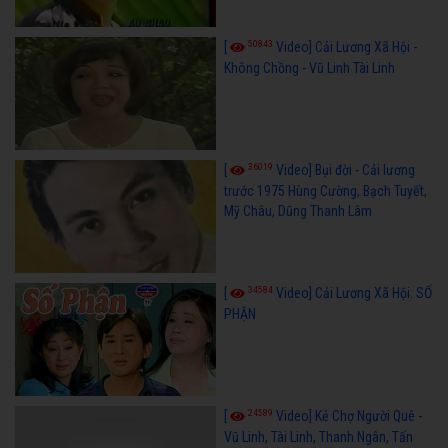
50843
[
Video] Cải Lương Xã Hội -
Không Chồng - Vũ Linh Tài Linh
36019
[
Video] Bụi đời - Cải lương
trước 1975 Hùng Cường, Bạch Tuyết,
Mỹ Châu, Dũng Thanh Lâm
34584
[
Video] Cải Lương Xã Hội: SỐ
PHẬN
24589
[
Video] Kẻ Chợ Người Quê -
Vũ Linh, Tài Linh, Thanh Ngân, Tấn