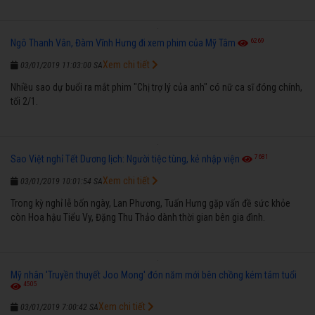
6269
Ngô Thanh Vân, Đàm Vĩnh Hưng đi xem phim của Mỹ Tâm
Xem chi tiết
03/01/2019 11:03:00 SA
Nhiều sao dự buổi ra mắt phim "Chị trợ lý của anh" có nữ ca sĩ đóng chính,
tối 2/1.
7681
Sao Việt nghỉ Tết Dương lịch: Người tiệc tùng, kẻ nhập viện
Xem chi tiết
03/01/2019 10:01:54 SA
Trong kỳ nghỉ lễ bốn ngày, Lan Phương, Tuấn Hưng gặp vấn đề sức khỏe
còn Hoa hậu Tiểu Vy, Đặng Thu Thảo dành thời gian bên gia đình.
Mỹ nhân 'Truyền thuyết Joo Mong' đón năm mới bên chồng kém tám tuổi
4505
Xem chi tiết
03/01/2019 7:00:42 SA