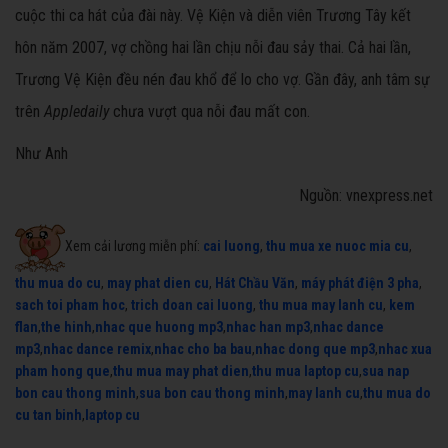
cuộc thi ca hát của đài này. Vệ Kiện và diễn viên Trương Tây kết
hôn năm 2007, vợ chồng hai lần chịu nỗi đau sảy thai. Cả hai lần,
Trương Vệ Kiện đều nén đau khổ để lo cho vợ. Gần đây, anh tâm sự
trên
Appledaily
chưa vượt qua nỗi đau mất con.
Như Anh
Nguồn: vnexpress.net
Xem cải lương miễn phí:
cai luong
,
thu mua xe nuoc mia cu
,
thu mua do cu
,
may phat dien cu
,
Hát Chầu Văn
,
máy phát điện 3 pha
,
sach toi pham hoc
,
trich doan cai luong
,
thu mua may lanh cu
,
kem
flan
,
the hinh
,
nhac que huong mp3
,
nhac han mp3
,
nhac dance
mp3
,
nhac dance remix
,
nhac cho ba bau
,
nhac dong que mp3
,
nhac xua
pham hong que
,
thu mua may phat dien
,
thu mua laptop cu
,
sua nap
bon cau thong minh
,
sua bon cau thong minh
,
may lanh cu
,
thu mua do
cu tan binh
,
laptop cu