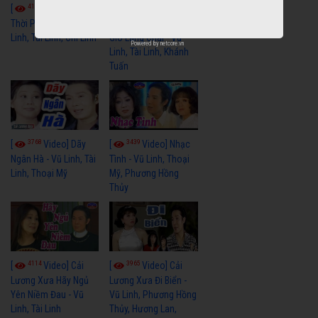
4110
[
Video] Một
3658
[
Video] Sóng
Thời Phóng Đãng - Vũ
Linh, Tài Linh, Chí Linh
Gió Làng Chài - Vũ
Powered by
netcore.vn
Linh, Tài Linh, Khánh
Tuấn
3768
3439
[
Video] Dãy
[
Video] Nhạc
Ngân Hà - Vũ Linh, Tài
Tình - Vũ Linh, Thoại
Linh, Thoại Mỹ
Mỹ, Phương Hồng
Thủy
4114
3965
[
Video] Cải
[
Video] Cải
Lương Xưa Hãy Ngủ
Lương Xưa Đi Biển -
Yên Niềm Đau - Vũ
Vũ Linh, Phương Hồng
Linh, Tài Linh
Thủy, Hương Lan,