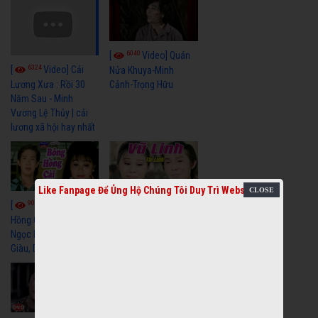
6040
[
Video] Quán
6324
[
Video] Cải
Nửa Khuya-Minh
Cảnh-Trọng Hữu
Lương Xưa : Rồi 30
Năm Sau - Minh
Vương Lệ Thủy | cải
lương xã hội hay nhất
Like Fanpage Để Ủng Hộ Chúng Tôi Duy Trì Website
9058
7351
[
Video] Bông
[
Video] Khi
Hồng Cài Áo - Vũ Linh,
Hoa Trà Nở - Vũ Linh,
Ngọc Huyền, Ngọc
Tài Linh
Giàu, Diệp Lang