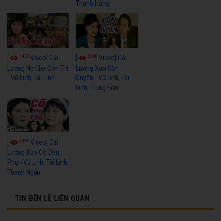
Thanh Hằng
4433
3600
[
Video] Cải
[
Video] Cải
Lương Nợ Cha Con Trả
Lương Xưa Còn
- Vũ Linh, Tài Linh
Duyên - Vũ Linh, Tài
Linh, Trọng Hữu
4016
[
Video] Cải
Lương Xưa Cô Dâu
Phụ - Vũ Linh, Tài Linh,
Thanh Ngân
TIN BÊN LỀ LIÊN QUAN