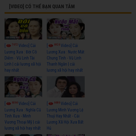
[VIDEO] CÓ THỂ BẠN QUAN TÂM
7672
6924
[
Video] Cải
[
Video] Cải
Lương Xưa : Đời Cô
Lương Xưa : Nước Mắt
Diễm - Vũ Linh Tài
Chung Tình - Vũ Linh
Linh | cải lương xã hội
Thanh Ngân | cải
hay nhất
lương xã hội hay nhất
6066
6686
[
Video] Cải
[
Video] Cải
Lương Xưa : Nghĩa Cũ
Lương Minh Vương Lệ
Tình Xưa - Minh
Thuỷ Hay Nhất - Cải
Vương Thoại Mỹ | cải
Lương Xã Hội Xưa Bất
lương xã hội hay nhất
Hủ