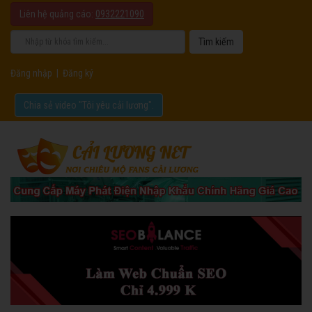
Liên hệ quảng cáo:
0932221090
Đăng nhập
|
Đăng ký
Chia sẻ video "Tôi yêu cải lương".