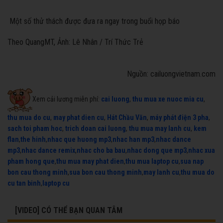
Một số thử thách được đưa ra ngay trong buổi họp báo
Theo
QuangMT, Ảnh: Lê Nhân / Trí Thức Trẻ
Nguồn: cailuongvietnam.com
Xem cải lương miễn phí:
cai luong
,
thu mua xe nuoc mia cu
,
thu mua do cu
,
may phat dien cu
,
Hát Chầu Văn
,
máy phát điện 3 pha
,
sach toi pham hoc
,
trich doan cai luong
,
thu mua may lanh cu
,
kem
flan
,
the hinh
,
nhac que huong mp3
,
nhac han mp3
,
nhac dance
mp3
,
nhac dance remix
,
nhac cho ba bau
,
nhac dong que mp3
,
nhac xua
pham hong que
,
thu mua may phat dien
,
thu mua laptop cu
,
sua nap
bon cau thong minh
,
sua bon cau thong minh
,
may lanh cu
,
thu mua do
cu tan binh
,
laptop cu
[VIDEO] CÓ THỂ BẠN QUAN TÂM