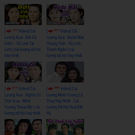
7674
6926
[
Video] Cải
[
Video] Cải
Lương Xưa : Đời Cô
Lương Xưa : Nước Mắt
Diễm - Vũ Linh Tài
Chung Tình - Vũ Linh
Linh | cải lương xã hội
Thanh Ngân | cải
hay nhất
lương xã hội hay nhất
6070
6688
[
Video] Cải
[
Video] Cải
Lương Xưa : Nghĩa Cũ
Lương Minh Vương Lệ
Tình Xưa - Minh
Thuỷ Hay Nhất - Cải
Vương Thoại Mỹ | cải
Lương Xã Hội Xưa Bất
lương xã hội hay nhất
Hủ