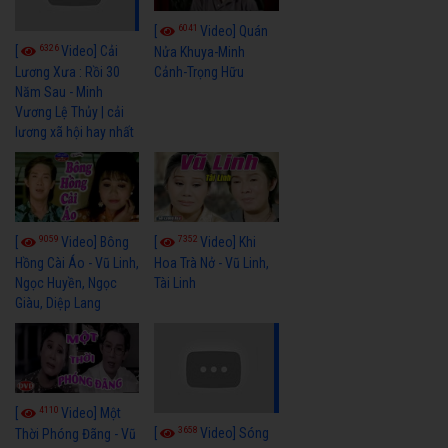
6041
[
Video] Quán
6326
[
Video] Cải
Nửa Khuya-Minh
Cảnh-Trọng Hữu
Lương Xưa : Rồi 30
Năm Sau - Minh
Vương Lệ Thủy | cải
lương xã hội hay nhất
9059
7352
[
Video] Bông
[
Video] Khi
Hồng Cài Áo - Vũ Linh,
Hoa Trà Nở - Vũ Linh,
Ngọc Huyền, Ngọc
Tài Linh
Giàu, Diệp Lang
4110
[
Video] Một
3658
[
Video] Sóng
Thời Phóng Đãng - Vũ