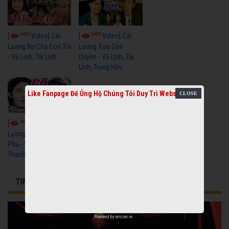
4433
3600
[
Video] Cải
[
Video] Cải
Lương Nợ Cha Con Trả
Lương Xưa Còn
- Vũ Linh, Tài Linh
Duyên - Vũ Linh, Tài
Linh, Trọng Hữu
Like Fanpage Để Ủng Hộ Chúng Tôi Duy Trì Website
4016
[
Video] Cải
Lương Xưa Cô Dâu
Phụ - Vũ Linh, Tài Linh,
Thanh Ngân
TIN TỨC LIÊN QUAN
Powered by
netcore.vn