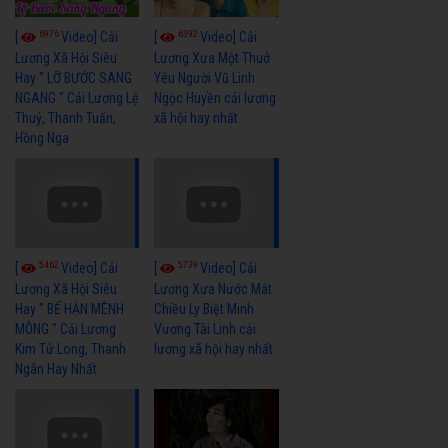
6976
6392
[
Video] Cải
[
Video] Cải
Lương Xã Hội Siêu
Lương Xưa Một Thuở
Hay " LỠ BƯỚC SANG
Yêu Người Vũ Linh
NGANG " Cải Lương Lệ
Ngọc Huyền cải lương
Thuỷ, Thanh Tuấn,
xã hội hay nhất
Hồng Nga
5462
5739
[
Video] Cải
[
Video] Cải
Lương Xã Hội Siêu
Lương Xưa Nước Mắt
Hay " BỂ HẬN MÊNH
Chiều Ly Biệt Minh
MÔNG " Cải Lương
Vương Tài Linh cải
Kim Tử Long, Thanh
lương xã hội hay nhất
Ngân Hay Nhất