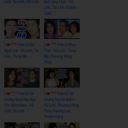
Linh, Tài Linh, Chí Linh
Gió Làng Chài - Vũ
Linh, Tài Linh, Khánh
Tuấn
3768
3440
[
Video] Dãy
[
Video] Nhạc
Ngân Hà - Vũ Linh, Tài
Tình - Vũ Linh, Thoại
Linh, Thoại Mỹ
Mỹ, Phương Hồng
Thủy
4114
3966
[
Video] Cải
[
Video] Cải
Lương Xưa Hãy Ngủ
Lương Xưa Đi Biển -
Yên Niềm Đau - Vũ
Vũ Linh, Phương Hồng
Linh, Tài Linh
Thủy, Hương Lan,
Thanh Hằng