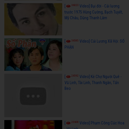
36023
[
Video] Bụi đời - Cải lương
trước 1975 Hùng Cường, Bạch Tuyết,
Mỹ Châu, Dũng Thanh Lâm
34585
[
Video] Cải Lương Xã Hội: SỐ
PHẬN
24592
[
Video] Kẻ Chợ Người Quê -
Vũ Linh, Tài Linh, Thanh Ngân, Tấn
Beo
23608
[
Video] Phạm Công Cúc Hoa
- Vũ Linh