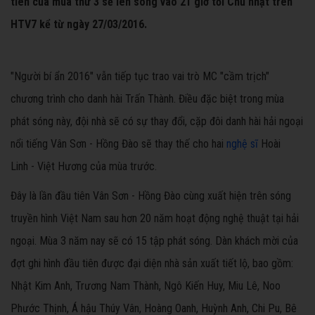
tiên của mùa thứ 3 sẽ lên sóng vào 21 giờ tối Chủ nhật trên
HTV7 kể từ ngày 27/03/2016.
"Người bí ẩn 2016" vẫn tiếp tục trao vai trò MC "cầm trịch"
chương trình cho danh hài Trấn Thành. Điều đặc biệt trong mùa
phát sóng này, đội nhà sẽ có sự thay đổi, cặp đôi danh hài hải ngoại
nổi tiếng Vân Sơn - Hồng Đào sẽ thay thế cho hai
nghệ sĩ
Hoài
Linh - Việt Hương của mùa trước.
Đây là lần đầu tiên Vân Sơn - Hồng Đào cùng xuất hiện trên sóng
truyền hình Việt Nam sau hơn 20 năm hoạt động nghệ thuật tại hải
ngoại. Mùa 3 năm nay sẽ có 15 tập phát sóng.
Dàn khách mời của
đợt ghi hình đầu tiên được đại diện nhà sản xuất tiết lộ, bao gồm:
Nhật Kim Anh, Trương Nam Thành, Ngô Kiến Huy, Miu Lê, Noo
Phước Thịnh, Á hậu Thúy Vân, Hoàng Oanh, Huỳnh Anh, Chi Pu, Bê