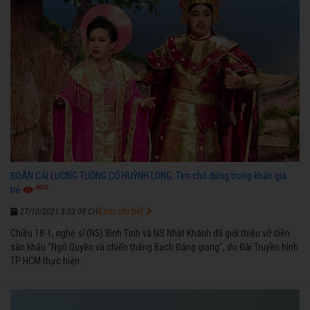
ĐOÀN CẢI LƯƠNG TUỒNG CỔ HUỲNH LONG: Tìm chỗ đứng trong khán giả
4805
trẻ
Xem chi tiết
27/10/2021 3:03:09 CH
Chiều 18-1, nghệ sĩ (NS) Bình Tinh và NS Nhật Khánh đã giới thiệu vở diễn
sân khấu "Ngô Quyền và chiến thắng Bạch Đằng giang", do Đài Truyền hình
TP HCM thực hiện.