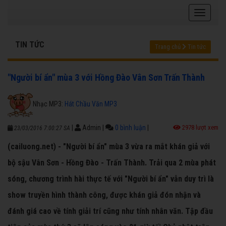
TIN TỨC
Trang chủ
Tin tức
"Người bí ẩn" mùa 3 với Hồng Đào Vân Sơn Trấn Thành
Nhạc MP3:
Hát Chầu Văn MP3
|
Admin
|
0 bình luận
|
2978 lượt xem
23/03/2016 7:00:27 SA
(cailuong.net) - "Người bí ẩn" mùa 3 vừa ra mắt khán giả với
bộ sậu Vân Sơn - Hồng Đào - Trấn Thành. Trải qua 2 mùa phát
sóng, chương trình hài thực tế với "Người bí ẩn" vẫn duy trì là
show truyền hình thành công, được khán giả đón nhận và
đánh giá cao về tính giải trí cũng như tính nhân văn. Tập đầu