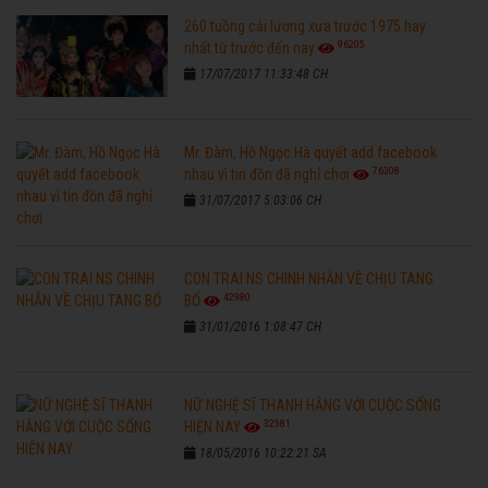
260 tuồng cải lương xưa trước 1975 hay
96205
nhất từ trước đến nay
17/07/2017 11:33:48 CH
Mr. Đàm, Hồ Ngọc Hà quyết add facebook
76308
nhau vì tin đồn đã nghỉ chơi
31/07/2017 5:03:06 CH
CON TRAI NS CHINH NHẪN VỀ CHỊU TANG
42980
BỐ
31/01/2016 1:08:47 CH
NỮ NGHỆ SĨ THANH HẰNG VỚI CUỘC SỐNG
32581
HIỆN NAY
18/05/2016 10:22:21 SA