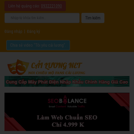
Liên hệ quảng cáo:
0932221090
Đăng nhập
|
Đăng ký
Chia sẻ video "Tôi yêu cải lương".