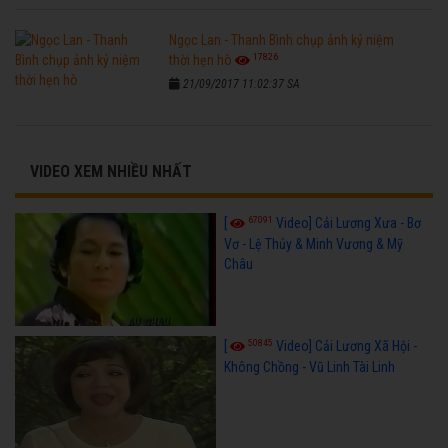
Ngọc Lan - Thanh Bình chụp ảnh kỷ niệm
17826
thời hẹn hò
21/09/2017 11:02:37 SA
VIDEO XEM NHIỀU NHẤT
67091
[
Video] Cải Lương Xưa - Bơ
Vơ - Lệ Thủy & Minh Vương & Mỹ
Châu
50845
[
Video] Cải Lương Xã Hội -
Không Chồng - Vũ Linh Tài Linh