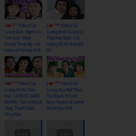
6071
6688
[
Video] Cải
[
Video] Cải
Lương Xưa : Nghĩa Cũ
Lương Minh Vương Lệ
Tình Xưa - Minh
Thuỷ Hay Nhất - Cải
Vương Thoại Mỹ | cải
Lương Xã Hội Xưa Bất
lương xã hội hay nhất
Hủ
6976
6392
[
Video] Cải
[
Video] Cải
Lương Xã Hội Siêu
Lương Xưa Một Thuở
Hay " LỠ BƯỚC SANG
Yêu Người Vũ Linh
NGANG " Cải Lương Lệ
Ngọc Huyền cải lương
Thuỷ, Thanh Tuấn,
xã hội hay nhất
Hồng Nga