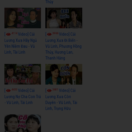
Thủy
4114
3966
[
Video] Cải
[
Video] Cải
Lương Xưa Hãy Ngủ
Lương Xưa Đi Biển -
Yên Niềm Đau - Vũ
Vũ Linh, Phương Hồng
Linh, Tài Linh
Thủy, Hương Lan,
Thanh Hằng
4433
3601
[
Video] Cải
[
Video] Cải
Lương Nợ Cha Con Trả
Lương Xưa Còn
- Vũ Linh, Tài Linh
Duyên - Vũ Linh, Tài
Linh, Trọng Hữu