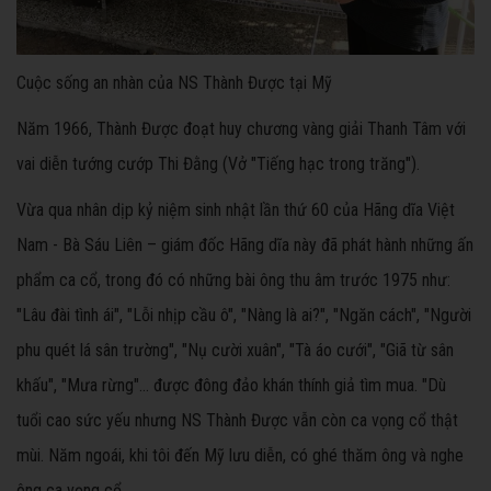
Cuộc sống an nhàn của NS Thành Được tại Mỹ
Năm 1966, Thành Được đoạt huy chương vàng giải Thanh Tâm với
vai diễn tướng cướp Thi Đằng (Vở "Tiếng hạc trong trăng").
Vừa qua nhân dịp kỷ niệm sinh nhật lần thứ 60 của Hãng dĩa Việt
Nam - Bà Sáu Liên – giám đốc Hãng dĩa này đã phát hành những ấn
phẩm ca cổ, trong đó có những bài ông thu âm trước 1975 như:
"Lâu đài tình ái", "Lỗi nhịp cầu ô", "Nàng là ai?", "Ngăn cách", "Người
phu quét lá sân trường", "Nụ cười xuân", "Tà áo cưới", "Giã từ sân
khấu", "Mưa rừng"… được đông đảo khán thính giả tìm mua. "Dù
tuổi cao sức yếu nhưng NS Thành Được vẫn còn ca vọng cổ thật
mùi. Năm ngoái, khi tôi đến Mỹ lưu diễn, có ghé thăm ông và nghe
ông ca vọng cổ.