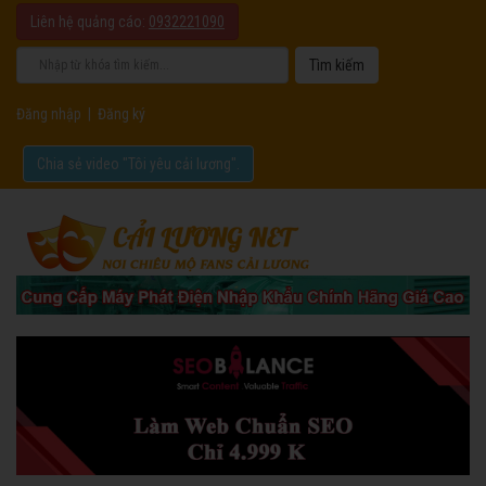
Liên hệ quảng cáo:
0932221090
Đăng nhập
|
Đăng ký
Chia sẻ video "Tôi yêu cải lương".