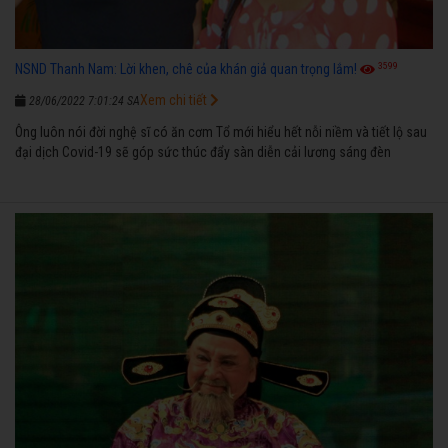
3599
NSND Thanh Nam: Lời khen, chê của khán giả quan trọng lắm!
Xem chi tiết
28/06/2022 7:01:24 SA
Ông luôn nói đời nghệ sĩ có ăn cơm Tổ mới hiểu hết nỗi niềm và tiết lộ sau
đại dịch Covid-19 sẽ góp sức thúc đẩy sàn diễn cải lương sáng đèn