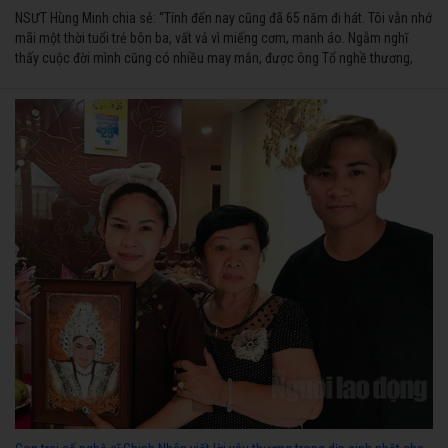
NSƯT Hùng Minh chia sẻ: “Tính đến nay cũng đã 65 năm đi hát. Tôi vẫn nhớ
mãi một thời tuổi trẻ bôn ba, vất vả vì miếng cơm, manh áo. Ngẫm nghĩ
thấy cuộc đời mình cũng có nhiều may mắn, được ông Tổ nghề thương,
nên từ một cậu bé nghèo chẳng biết hát xướng là gì, trong dòng đời xuôi
ngược nhận được những cơ may để từng bước thành danh với nghiệp ca
diễn”.