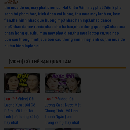
thu mua do cu
,
may phat dien cu
,
Hát Chầu Văn
,
máy phát điện 3 pha
,
sach toi pham hoc
,
trich doan cai luong
,
thu mua may lanh cu
,
kem
flan
,
the hinh
,
nhac que huong mp3
,
nhac han mp3
,
nhac dance
mp3
,
nhac dance remix
,
nhac cho ba bau
,
nhac dong que mp3
,
nhac xua
pham hong que
,
thu mua may phat dien
,
thu mua laptop cu
,
sua nap
bon cau thong minh
,
sua bon cau thong minh
,
may lanh cu
,
thu mua do
cu tan binh
,
laptop cu
[VIDEO] CÓ THỂ BẠN QUAN TÂM
7674
6926
[
Video] Cải
[
Video] Cải
Lương Xưa : Đời Cô
Lương Xưa : Nước Mắt
Diễm - Vũ Linh Tài
Chung Tình - Vũ Linh
Linh | cải lương xã hội
Thanh Ngân | cải
hay nhất
lương xã hội hay nhất