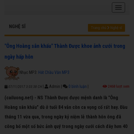
NGHỆ SĨ
Trang chủ
Nghệ sĩ
"Ông Hoàng sân khấu" Thành Được khoe ảnh cưới trong
ngày hấp hôn
Nhạc MP3:
Hát Chầu Văn MP3
|
Admin
|
0 bình luận
|
2468 lượt xem
07/11/2017 3:03:38 CH
(cailuong.net) - NS Thành Được được mệnh danh là "Ông
Hoàng sân khấu" dù ở tuổi 84 vẫn còn ca vọng cổ rất hay. Đầu
tháng 11 vừa qua, trong ngày kỷ niệm lễ thành hôn ông đã
công bố một số bức ảnh quý trong ngày cưới cách đây hơn 40