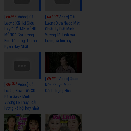
5462
5739
[
Video] Cải
[
Video] Cải
Lương Xã Hội Siêu
Lương Xưa Nước Mắt
Hay " BỂ HẬN MÊNH
Chiều Ly Biệt Minh
MÔNG " Cải Lương
Vương Tài Linh cải
Kim Tử Long, Thanh
lương xã hội hay nhất
Ngân Hay Nhất
6041
[
Video] Quán
6327
[
Video] Cải
Nửa Khuya-Minh
Cảnh-Trọng Hữu
Lương Xưa : Rồi 30
Năm Sau - Minh
Vương Lệ Thủy | cải
lương xã hội hay nhất