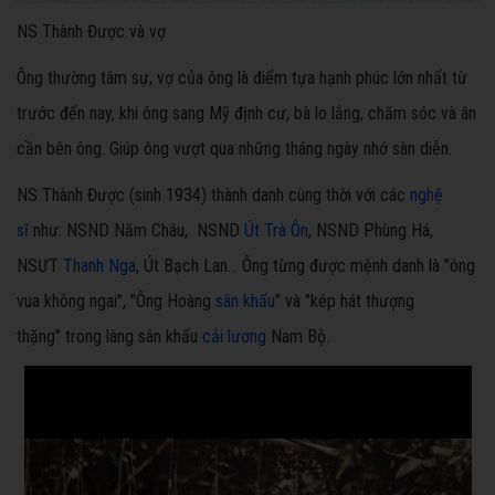
NS Thành Được và vợ
Ông thường tâm sự, vợ của ông là điểm tựa hạnh phúc lớn nhất từ
trước đến nay, khi ông sang Mỹ định cư, bà lo lắng, chăm sóc và ân
cần bên ông. Giúp ông vượt qua những tháng ngày nhớ sàn diễn.
NS Thành Được (sinh 1934) thành danh cùng thời với các
nghệ
sĩ
như: NSND Năm Châu, NSND
Út Trà Ôn
, NSND Phùng Há,
NSƯT
Thanh Nga
, Út Bạch Lan... Ông từng được mệnh danh là "ông
vua không ngai", "Ông Hoàng
sân khấu
" và "kép hát thượng
thặng" trong làng sân khấu
cải lương
Nam Bộ.