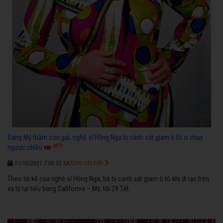
Sang Mỹ thăm con gái, nghệ sĩ Hồng Nga bị cảnh sát giam ô tô vì chạy
3873
ngược chiều
Xem chi tiết
11/10/2021 7:00:52 SA
Theo lời kể của nghệ sĩ Hồng Nga, bà bị cảnh sát giam ô tô khi đi lạc trên
xa lộ tại tiểu bang California – Mỹ, tối 29 Tết.