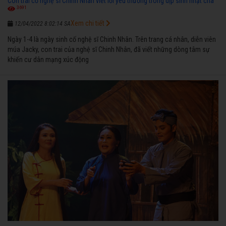
Con trai cố nghệ sĩ Chinh Nhân viết lời yêu thương trong dịp sinh nhật cha
3691
Xem chi tiết
12/04/2022 8:02:14 SA
Ngày 1-4 là ngày sinh cố nghệ sĩ Chinh Nhân. Trên trang cá nhân, diễn viên
múa Jacky, con trai của nghệ sĩ Chinh Nhân, đã viết những dòng tâm sự
khiến cư dân mạng xúc động