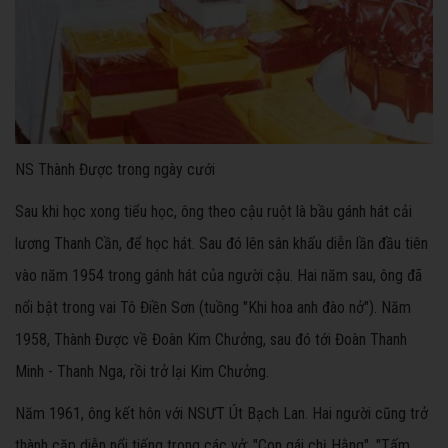
NS Thành Được trong ngày cưới
Sau khi học xong tiểu học, ông theo cậu ruột là bầu gánh hát cải
lương Thanh Cần, để học hát. Sau đó lên sân khấu diễn lần đầu tiên
vào năm 1954 trong gánh hát của người cậu. Hai năm sau, ông đã
nổi bật trong vai Tô Điền Sơn (tuồng "Khi hoa anh đào nở"). Năm
1958, Thành Được về Đoàn Kim Chưởng, sau đó tới Đoàn Thanh
Minh - Thanh Nga, rồi trở lại Kim Chưởng.
Năm 1961, ông kết hôn với NSƯT Út Bạch Lan. Hai người cũng trở
thành cặp diễn nổi tiếng trong các vở: "Con gái chị Hằng", "Tấm