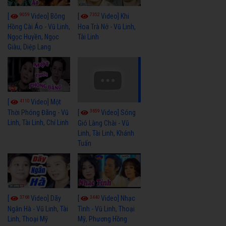
9059
7352
[
Video] Bông
[
Video] Khi
Hồng Cài Áo - Vũ Linh,
Hoa Trà Nở - Vũ Linh,
Ngọc Huyền, Ngọc
Tài Linh
Giàu, Diệp Lang
4110
[
Video] Một
3659
[
Video] Sóng
Thời Phóng Đãng - Vũ
Linh, Tài Linh, Chí Linh
Gió Làng Chài - Vũ
Linh, Tài Linh, Khánh
Tuấn
3768
3440
[
Video] Dãy
[
Video] Nhạc
Ngân Hà - Vũ Linh, Tài
Tình - Vũ Linh, Thoại
Linh, Thoại Mỹ
Mỹ, Phương Hồng