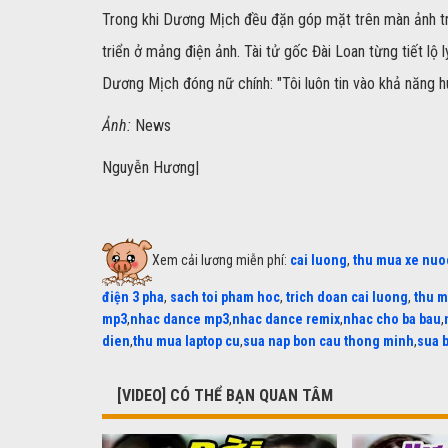
Trong khi Dương Mịch đều đặn góp mặt trên màn ảnh tru
triển ở mảng điện ảnh. Tài tử gốc Đài Loan từng tiết lộ l
Dương Mịch đóng nữ chính: "Tôi luôn tin vào khả năng h
Ảnh:
News
Nguyễn Hương|
Xem cải lương miễn phí:
cai luong
,
thu mua xe nuo
điện 3 pha
,
sach toi pham hoc
,
trich doan cai luong
,
thu m
mp3
,
nhac dance mp3
,
nhac dance remix
,
nhac cho ba bau
,
dien
,
thu mua laptop cu
,
sua nap bon cau thong minh
,
sua 
[VIDEO] CÓ THỂ BẠN QUAN TÂM