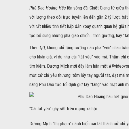
Phù Dao Hoàng Hậu
lên sóng đài Chiết Giang từ giữa t
với lượng theo dõi trực tuyến lên đến gần 2 tỷ lượt, b
với rất nhiều tình tiết hấp dẫn xoay quanh quan hệ giữa 
tục bổ sung những pha giao chiến... trên giường, hay "tá
Theo
QQ
, không chỉ tăng cường các pha "vờn" nhau bằng
cho khán giả, ví dụ như cái "tát yêu" vào má. Thậm chí 
tìm kiếm. Dương Mịch mới đây làm hẳn một ##videov
một cử chỉ yêu thương: tóm lấy tay người tát, đặt má m
nàng Phù Dao tức tối định giơ tay "táng" vào mặt anh mộ
"Cái tát yêu" gây sốt trên mạng xã hội.
Dương Mịch "thị phạm" cách biến cái tát thành cử chỉ 