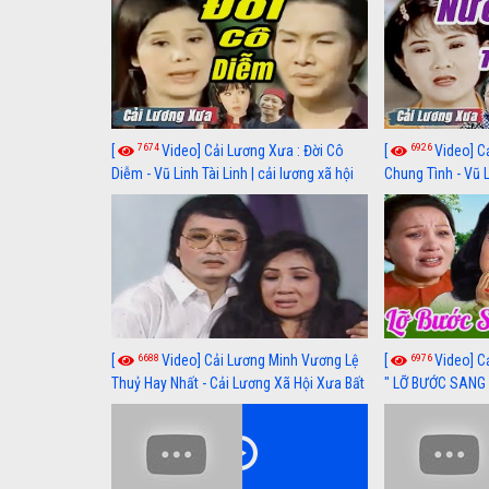
7674
6926
[
Video] Cải Lương Xưa : Đời Cô
[
Video] C
Diễm - Vũ Linh Tài Linh | cải lương xã hội
Chung Tình - Vũ 
hay nhất
lương xã hội hay
6688
6976
[
Video] Cải Lương Minh Vương Lệ
[
Video] C
Thuỷ Hay Nhất - Cải Lương Xã Hội Xưa Bất
" LỠ BƯỚC SANG 
Hủ
Thuỷ, Thanh Tuấ