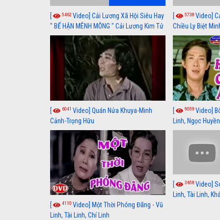
5462
5738
[
Video] Cải Lương Xã Hội Siêu Hay
[
Video] C
" BỂ HẬN MÊNH MÔNG " Cải Lương Kim Tử
Chiều Ly Biệt Min
Long, Thanh Ngân Hay Nhất
lương xã hội hay
6041
9059
[
Video] Quán Nửa Khuya-Minh
[
Video] B
Cảnh-Trọng Hữu
Linh, Ngọc Huyền
3658
[
Video] S
Linh, Tài Linh, K
4110
[
Video] Một Thời Phóng Đãng - Vũ
Linh, Tài Linh, Chí Linh