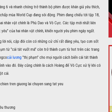
háng 6 và nhanh chóng trở thành bộ phim được khán giả yêu thích,
ất chấp mùa World Cup đang sôi động. Phim đang chiếu tới tập 18,
hai nhân vật chính là Phù Dao và Vô Cực. Các tập mới nhất liên
t yêu" của hai nhân vật chính, khiến người yêu phim ngây ngất.
 lời nói, cặp đôi còn có những cử chỉ rất đáng yêu, tạo cơn sốt
cụm từ "cái tát vuốt má" còn trở thành cụm từ hot trên các trang
ongco
cải lương
"thị phạm" cho mọi người cách biến cái tát thành
ình vào đó. Đây cũng chính là cách Hoàng đế Vô Cực xử lý khi cô
t cái.
yêu thương