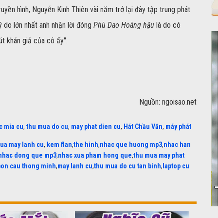
yền hình, Nguyễn Kinh Thiên vài năm trở lại đây tập trung phát
ý do lớn nhất anh nhận lời đóng
Phù Dao Hoàng hậu
là do có
út khán giả của cô ấy".
Nguồn: ngoisao.net
c mia cu
,
thu mua do cu
,
may phat dien cu
,
Hát Chầu Văn
,
máy phát
ua may lanh cu
,
kem flan
,
the hinh
,
nhac que huong mp3
,
nhac han
nhac dong que mp3
,
nhac xua pham hong que
,
thu mua may phat
bon cau thong minh
,
may lanh cu
,
thu mua do cu tan binh
,
laptop cu