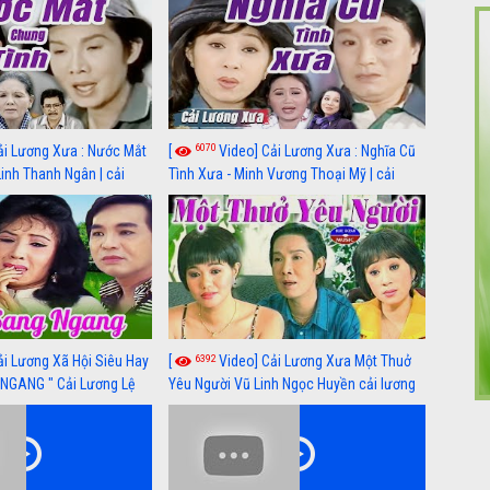
6070
ải Lương Xưa : Nước Mắt
[
Video] Cải Lương Xưa : Nghĩa Cũ
Linh Thanh Ngân | cải
Tình Xưa - Minh Vương Thoại Mỹ | cải
 nhất
lương xã hội hay nhất
6392
ải Lương Xã Hội Siêu Hay
[
Video] Cải Lương Xưa Một Thuở
NGANG " Cải Lương Lệ
Yêu Người Vũ Linh Ngọc Huyền cải lương
n, Hồng Nga
xã hội hay nhất