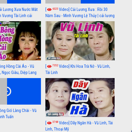
6325
ải Lương Xưa Nước Mắt
[
Video] Cải Lương Xưa : Rồi 30
h Vương Tài Linh cải
Năm Sau - Minh Vương Lệ Thủy | cải lương
 nhất
xã hội hay nhất
7352
ông Hồng Cài Áo - Vũ
[
Video] Khi Hoa Trà Nở - Vũ Linh,
, Ngọc Giàu, Diệp Lang
Tài Linh
óng Gió Làng Chài - Vũ
hánh Tuấn
3768
[
Video] Dãy Ngân Hà - Vũ Linh, Tài
Linh, Thoại Mỹ