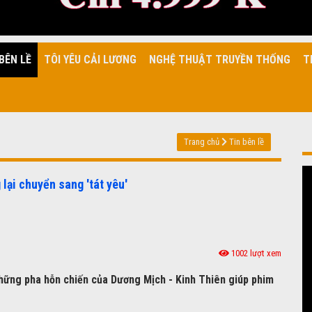
BÊN LỀ
TÔI YÊU CẢI LƯƠNG
NGHỆ THUẬT TRUYỀN THỐNG
T
Trang chủ
Tin bên lề
lại chuyển sang 'tát yêu'
1002 lượt xem
những pha hỗn chiến của Dương Mịch - Kinh Thiên giúp phim