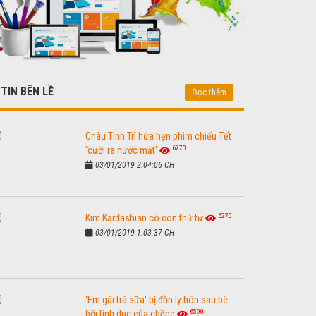
TIN BÊN LỀ
Đọc thêm
Châu Tinh Trì hứa hẹn phim chiếu Tết
6770
'cười ra nước mắt'
03/01/2019 2:04:06 CH
6270
Kim Kardashian có con thứ tư
03/01/2019 1:03:37 CH
'Em gái trà sữa' bị đồn ly hôn sau bê
6590
bối tình dục của chồng