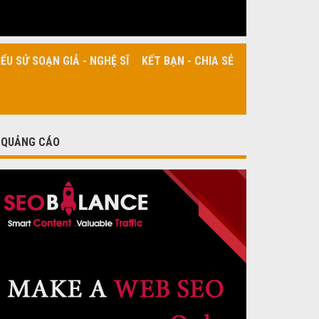
IỂU SỬ SOẠN GIẢ - NGHỆ SĨ
KẾT BẠN - CHIA SẺ
QUẢNG CÁO