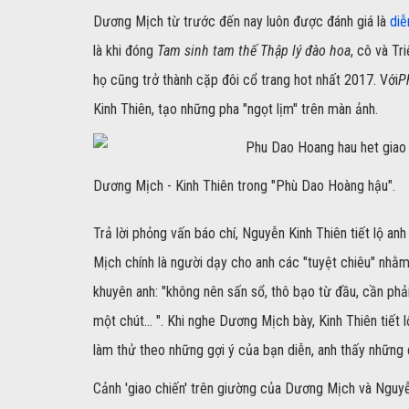
Dương Mịch từ trước đến nay luôn được đánh giá là
diễ
là khi đóng
Tam sinh tam thế Thập lý đào hoa
, cô và Tr
họ cũng trở thành cặp đôi cổ trang hot nhất 2017. Với
P
Kinh Thiên, tạo những pha "ngọt lịm" trên màn ảnh.
Dương Mịch - Kinh Thiên trong "Phù Dao Hoàng hậu".
Trả lời phỏng vấn báo chí, Nguyễn Kinh Thiên tiết lộ an
Mịch chính là người dạy cho anh các "tuyệt chiêu" nhằm
khuyên anh: "không nên sấn sổ, thô bạo từ đầu, cần phả
một chút... ". Khi nghe Dương Mịch bày, Kinh Thiên tiết l
làm thử theo những gợi ý của bạn diễn, anh thấy những c
Cảnh 'giao chiến' trên giường của Dương Mịch và Nguyễ