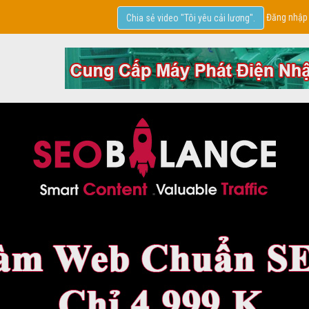
Đăng nhập
Chia sẻ video "Tôi yêu cải lương".