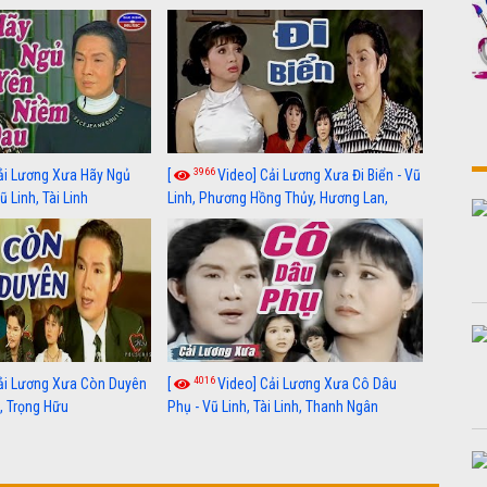
3966
ải Lương Xưa Hãy Ngủ
[
Video] Cải Lương Xưa Đi Biển - Vũ
 Linh, Tài Linh
Linh, Phương Hồng Thủy, Hương Lan,
Thanh Hằng
4016
ải Lương Xưa Còn Duyên
[
Video] Cải Lương Xưa Cô Dâu
h, Trọng Hữu
Phụ - Vũ Linh, Tài Linh, Thanh Ngân