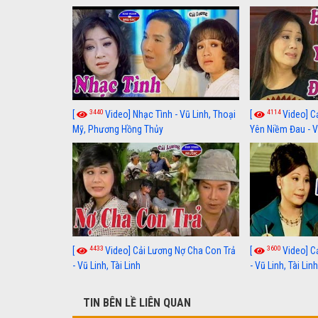
3440
4114
[
Video] Nhạc Tình - Vũ Linh, Thoại
[
Video] C
Mỹ, Phương Hồng Thủy
Yên Niềm Đau - Vũ
4433
3600
[
Video] Cải Lương Nợ Cha Con Trả
[
Video] C
- Vũ Linh, Tài Linh
- Vũ Linh, Tài Lin
TIN BÊN LỀ LIÊN QUAN