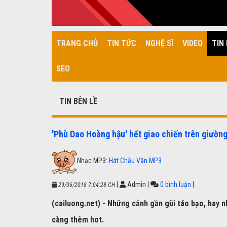
TRANG CHỦ
TIN TỨC
NGHỆ SĨ
VIDEO
TIN 
SEO
TIN BÊN LỀ
'Phù Dao Hoàng hậu' hết giao chiến trên giường 
Nhạc MP3:
Hát Chầu Văn MP3
|
Admin
|
0 bình luận
|
29/06/2018 7:04:28 CH
(cailuong.net) - Những cảnh gần gũi táo bạo, hay 
càng thêm hot.