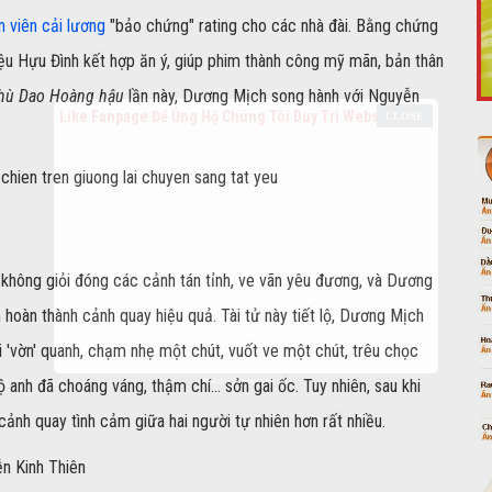
n viên cải lương
"bảo chứng" rating cho các nhà đài. Bằng chứng
iệu Hựu Đình kết hợp ăn ý, giúp phim thành công mỹ mãn, bản thân
hù Dao Hoàng hậu
lần này, Dương Mịch song hành với Nguyễn
Like Fanpage Để Ủng Hộ Chúng Tôi Duy Trì Website
h không giỏi đóng các cảnh tán tỉnh, ve vãn yêu đương, và Dương
 hoàn thành cảnh quay hiệu quả. Tài tử này tiết lộ, Dương Mịch
i 'vờn' quanh, chạm nhẹ một chút, vuốt ve một chút, trêu chọc
Powered by
netcore.vn
ộ anh đã choáng váng, thậm chí... sởn gai ốc. Tuy nhiên, sau khi
ảnh quay tình cảm giữa hai người tự nhiên hơn rất nhiều.
n Kinh Thiên