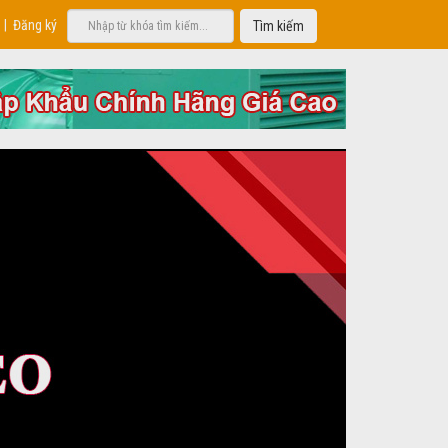
|
Đăng ký