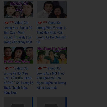
6049
6675
[
Video] Cải
[
Video] Cải
Lương Xưa : Nghĩa Cũ
Lương Minh Vương Lệ
Tình Xưa - Minh
Thuỷ Hay Nhất - Cải
Vương Thoại Mỹ | cải
Lương Xã Hội Xưa Bất
lương xã hội hay nhất
Hủ
6967
6384
[
Video] Cải
[
Video] Cải
Lương Xã Hội Siêu
Lương Xưa Một Thuở
Hay " LỠ BƯỚC SANG
Yêu Người Vũ Linh
NGANG " Cải Lương Lệ
Ngọc Huyền cải lương
Thuỷ, Thanh Tuấn,
xã hội hay nhất
Hồng Nga