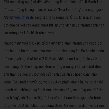
Tất cả những nghệ sĩ đến viếng tang lễ của “sầu nữ” Út Bạch Lan
đều xúc động khi nghe lại bài ca cổ “Hoa Lan trắng” mà soạn giả -
NSND
Viễn Châu
đã sáng tác tặng riêng bà. Ở đó, khái quát cuộc
đời của bà với cay đắng, ngọt bùi, những vinh nhục nhưng cánh hoa
lan trắng vẫn kiêu hãnh tỏa hương.
Những năm tuổi già, kinh tế gia đình khó khăn nhưng 2/3 cuộc đời
còn lại của bà chỉ dành cho công tác thiện nguyện. Bước chân của
bà cùng với nghệ sĩ trẻ ở 2 CLB sân khấu: Lạc Long Quân và Hoa
Lan Trắng đã đến khắp nơi, đem những món quà từ vật chất đến
tinh thần để xoa dịu bớt nỗi bất hạnh của nhiều hoàn cảnh khó
khăn. “Sau mỗi chuyến đi, má Út vui và phấn khởi hẳn, rồi tự lên kế
hoạch cho những chuyến đi mới. Nơi nào đến, má cũng ca bài “Hoa
Lan trắng”, rồi “Lan và Điệp”. Sau này, má còn tham gia diễn trích
đoạn với CLB Sân khấu Lạc Long Quân. Má nói phải diễn vai bà mẹ