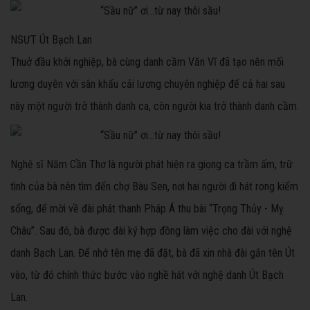
NSƯT Út Bạch Lan
Thuở đầu khởi nghiệp, bà cùng danh cầm Văn Vĩ đã tạo nên mối
lương duyên với sân khấu cải lương chuyên nghiệp để cả hai sau
này một người trở thành danh ca, còn người kia trở thành danh cầm.
Nghệ sĩ Năm Cần Thơ là người phát hiện ra giọng ca trầm ấm, trữ
tình của bà nên tìm đến chợ Bàu Sen, nơi hai người đi hát rong kiếm
sống, để mời về đài phát thanh Pháp Á thu bài “Trọng Thủy - Mỵ
Châu”. Sau đó, bà được đài ký hợp đồng làm việc cho đài với nghệ
danh Bạch Lan. Để nhớ tên mẹ đã đặt, bà đã xin nhà đài gắn tên Út
vào, từ đó chính thức bước vào nghề hát với nghệ danh Út Bạch
Lan.