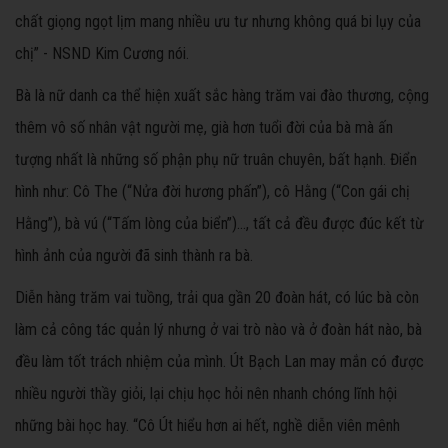
chất giọng ngọt lịm mang nhiều ưu tư nhưng không quá bi lụy của
chị” - NSND Kim Cương nói.
Bà là nữ danh ca thể hiện xuất sắc hàng trăm vai đào thương, cộng
thêm vô số nhân vật người mẹ, già hơn tuổi đời của bà mà ấn
tượng nhất là những số phận phụ nữ truân chuyên, bất hạnh. Điển
hình như: Cô The (“Nửa đời hương phấn”), cô Hằng (“Con gái chị
Hằng”), bà vú (“Tấm lòng của biển”)..., tất cả đều được đúc kết từ
hình ảnh của người đã sinh thành ra bà.
Diễn hàng trăm vai tuồng, trải qua gần 20 đoàn hát, có lúc bà còn
làm cả công tác quản lý nhưng ở vai trò nào và ở đoàn hát nào, bà
đều làm tốt trách nhiệm của mình. Út Bạch Lan may mắn có được
nhiều người thầy giỏi, lại chịu học hỏi nên nhanh chóng lĩnh hội
những bài học hay. “Cô Út hiểu hơn ai hết, nghề diễn viên mênh