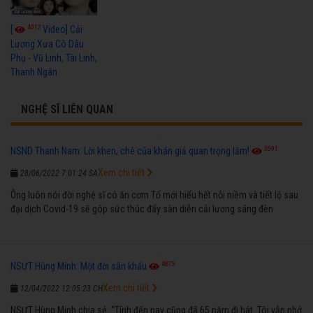
4012
[
Video] Cải
Lương Xưa Cô Dâu
Phụ - Vũ Linh, Tài Linh,
Thanh Ngân
NGHỆ SĨ LIÊN QUAN
3591
NSND Thanh Nam: Lời khen, chê của khán giả quan trọng lắm!
Xem chi tiết
28/06/2022 7:01:24 SA
Ông luôn nói đời nghệ sĩ có ăn cơm Tổ mới hiểu hết nỗi niềm và tiết lộ sau
đại dịch Covid-19 sẽ góp sức thúc đẩy sàn diễn cải lương sáng đèn
4875
NSƯT Hùng Minh: Một đời sân khấu
Xem chi tiết
12/04/2022 12:05:23 CH
NSƯT Hùng Minh chia sẻ: “Tính đến nay cũng đã 65 năm đi hát. Tôi vẫn nhớ