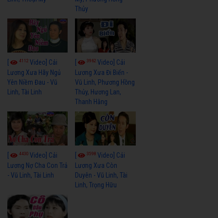
Thủy
4112
3962
[
Video] Cải
[
Video] Cải
Lương Xưa Hãy Ngủ
Lương Xưa Đi Biển -
Yên Niềm Đau - Vũ
Vũ Linh, Phương Hồng
Linh, Tài Linh
Thủy, Hương Lan,
Thanh Hằng
4430
3598
[
Video] Cải
[
Video] Cải
Lương Nợ Cha Con Trả
Lương Xưa Còn
- Vũ Linh, Tài Linh
Duyên - Vũ Linh, Tài
Linh, Trọng Hữu