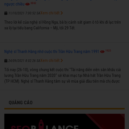
3862
ngược chiều
Xem chi tiết
11/10/2021 7:00:52 SA
Theo lời kể của nghệ sĩ Hồng Nga, bà bị cảnh sát giam ô tô khi đi lạc trên
xa lộ tại tiểu bang California – Mỹ, tối 29 Tết.
1925
Nghệ sĩ Thanh Hằng nhớ cuộc thi Trần Hữu Trang năm 1991
Xem chi tiết
24/09/2021 8:02:26 SA
Tối nay (26-10), vòng chung kết cuộc thi "Tài năng diễn viên sân khấu cải
lương Trần Hữu Trang năm 2020" sẽ khai mạc tại Nhà hát Trần Hữu Trang
(TP HCM). Nghệ sĩ Thanh Hằng tâm sự về mùa giải đầu tiên mà chị được
vinh danh cùng các đồng nghiệp năm 1991.
QUẢNG CÁO