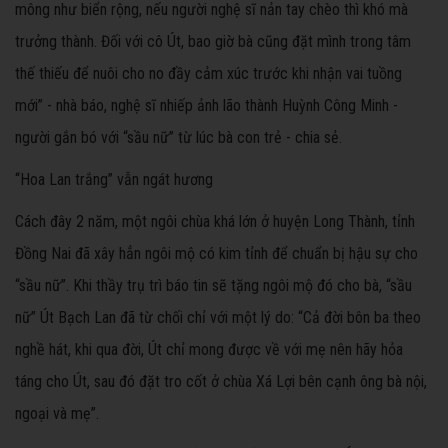
mông như biển rộng, nếu người nghệ sĩ nản tay chèo thì khó mà
trưởng thành. Đối với cô Út, bao giờ bà cũng đặt mình trong tâm
thế thiếu để nuôi cho no đầy cảm xúc trước khi nhận vai tuồng
mới” - nhà báo, nghệ sĩ nhiếp ảnh lão thành Huỳnh Công Minh -
người gắn bó với “sầu nữ” từ lúc bà con trẻ - chia sẻ.
“Hoa Lan trắng” vẫn ngát hương
Cách đây 2 năm, một ngôi chùa khá lớn ở huyện Long Thành, tỉnh
Đồng Nai đã xây hẳn ngôi mộ có kim tỉnh để chuẩn bị hậu sự cho
“sầu nữ”. Khi thầy trụ trì báo tin sẽ tặng ngôi mộ đó cho bà, “sầu
nữ” Út Bạch Lan đã từ chối chỉ với một lý do: “Cả đời bôn ba theo
nghề hát, khi qua đời, Út chỉ mong được về với mẹ nên hãy hỏa
táng cho Út, sau đó đặt tro cốt ở chùa Xá Lợi bên cạnh ông bà nội,
ngoại và mẹ”.