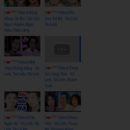
9051
7346
[
Video] Bông
[
Video] Khi
Hồng Cài Áo - Vũ Linh,
Hoa Trà Nở - Vũ Linh,
Ngọc Huyền, Ngọc
Tài Linh
Giàu, Diệp Lang
4108
[
Video] Một
3656
[
Video] Sóng
Thời Phóng Đãng - Vũ
Linh, Tài Linh, Chí Linh
Gió Làng Chài - Vũ
Linh, Tài Linh, Khánh
Tuấn
3765
3437
[
Video] Dãy
[
Video] Nhạc
Ngân Hà - Vũ Linh, Tài
Tình - Vũ Linh, Thoại
Linh, Thoại Mỹ
Mỹ, Phương Hồng