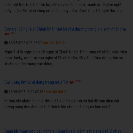
mãi một thời tuổi trẻ bôn ba, vất vả vì miếng cơm, manh áo. Ngẫm nghĩ
thấy cuộc đời mình cũng có nhiều may mắn, được ông Tổ nghề thương,
nên từ một cậu bé nghèo chẳng biết hát xướng là gì, trong dòng đời xuôi
ngược nhận được những cơ may để từng bước thành danh với nghiệp ca
diễn”.
Con trai cố nghệ sĩ Chinh Nhân viết lời yêu thương trong dịp sinh nhật cha
3677
Xem chi tiết
12/04/2022 8:02:14 SA
Ngày 1-4 là ngày sinh cố nghệ sĩ Chinh Nhân. Trên trang cá nhân, diễn viên
múa Jacky, con trai của nghệ sĩ Chinh Nhân, đã viết những dòng tâm sự
khiến cư dân mạng xúc động
3938
Cải lương tìm lối đi riêng trong mùa Tết
Xem chi tiết
11/10/2021 10:01:57 SA
Không chỉ nhằm thu hút đông đảo khán giả mà cơ hội để sàn diễn cải
lương sáng đèn đang là thử thách lớn cho nhiều người làm nghề
Sang Mỹ thăm con gái, nghệ sĩ Hồng Nga bị cảnh sát giam ô tô vì chạy