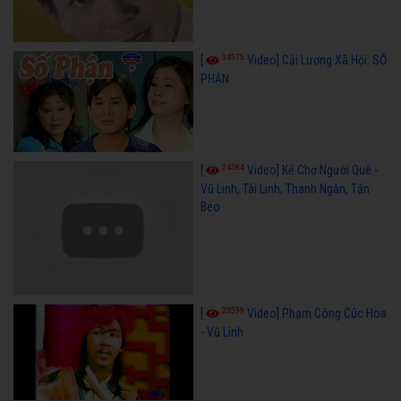
34575
[
Video] Cải Lương Xã Hội: SỐ
PHẬN
24584
[
Video] Kẻ Chợ Người Quê -
Vũ Linh, Tài Linh, Thanh Ngân, Tấn
Beo
23599
[
Video] Phạm Công Cúc Hoa
- Vũ Linh