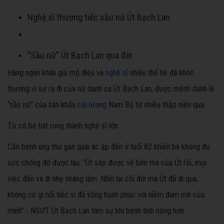
Nghệ sĩ thương tiếc sầu nữ Út Bạch Lan
"Sầu nữ" Út Bạch Lan qua đời
Hàng ngàn khán giả mộ điệu và
nghệ sĩ
nhiều thế hệ đã khóc
thương vì sự ra đi của nữ danh ca Út Bạch Lan, được mệnh danh là
“sầu nữ” của sân khấu
cải lương
Nam Bộ từ nhiều thập niên qua.
Từ cô bé hát rong thành nghệ sĩ lớn
Căn bệnh ung thư gan quái ác ập đến ở tuổi 82 khiến bà không đủ
sức chống đỡ được lâu. “Út sắp được về bên má của Út rồi, mọi
việc đến và đi nhẹ nhàng lắm. Nhìn lại cõi đời mà Út đã đi qua,
không có gì hối tiếc vì đã sống hạnh phúc với niềm đam mê của
mình” - NSƯT Út Bạch Lan tâm sự khi bệnh tình nặng hơn.