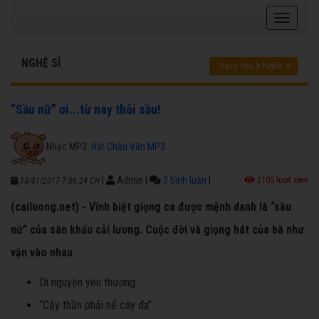
NGHỆ SĨ
Trang chủ
Nghệ sĩ
“Sầu nữ” ơi...từ nay thôi sầu!
Nhạc MP3:
Hát Chầu Văn MP3
|
Admin
|
0 bình luận
|
2105 lượt xem
13/01/2017 7:06:24 CH
(cailuong.net) - Vĩnh biệt giọng ca được mệnh danh là “sầu
nữ” của sân khấu cải lương. Cuộc đời và giọng hát của bà như
vận vào nhau
Di nguyện yêu thương
“Cậy thần phải nể cây đa”