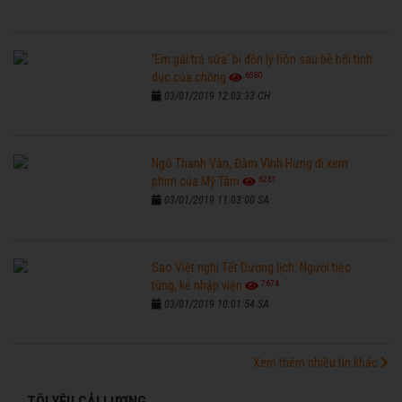
'Em gái trà sữa' bị đồn ly hôn sau bê bối tình
6580
dục của chồng
03/01/2019 12:03:33 CH
Ngô Thanh Vân, Đàm Vĩnh Hưng đi xem
6261
phim của Mỹ Tâm
03/01/2019 11:03:00 SA
Sao Việt nghỉ Tết Dương lịch: Người tiệc
7674
tùng, kẻ nhập viện
03/01/2019 10:01:54 SA
Xem thêm nhiều tin khác
TÔI YÊU CẢI LƯƠNG