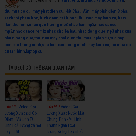
thu mua do cu
,
may phat dien cu
,
Hát Chầu Văn
,
máy phát điện 3 pha
,
sach toi pham hoc
,
trich doan cai luong
,
thu mua may lanh cu
,
kem
flan
,
the hinh
,
nhac que huong mp3
,
nhac han mp3
,
nhac dance
mp3
,
nhac dance remix
,
nhac cho ba bau
,
nhac dong que mp3
,
nhac xua
pham hong que
,
thu mua may phat dien
,
thu mua laptop cu
,
sua nap
bon cau thong minh
,
sua bon cau thong minh
,
may lanh cu
,
thu mua do
cu tan binh
,
laptop cu
[VIDEO] CÓ THỂ BẠN QUAN TÂM
7661
6913
[
Video] Cải
[
Video] Cải
Lương Xưa : Đời Cô
Lương Xưa : Nước Mắt
Diễm - Vũ Linh Tài
Chung Tình - Vũ Linh
Linh | cải lương xã hội
Thanh Ngân | cải
hay nhất
lương xã hội hay nhất