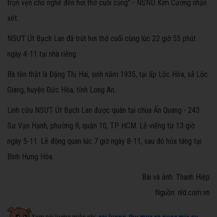
trọn vẹn cho nghề đến hơi thở cuối cùng” - NSND Kim Cương nhận
xét.
NSƯT Út Bạch Lan đã trút hơi thở cuối cùng lúc 22 giờ 55 phút
ngày 4-11 tại nhà riêng.
Bà tên thật là Đặng Thị Hai, sinh năm 1935, tại ấp Lộc Hòa, xã Lộc
Giang, huyện Đức Hòa, tỉnh Long An.
Linh cữu NSƯT Út Bạch Lan được quàn tại chùa Ấn Quang - 243
Sư Vạn Hạnh, phường 9, quận 10, TP HCM. Lễ viếng từ 13 giờ
ngày 5-11. Lễ động quan lúc 7 giờ ngày 8-11, sau đó hỏa táng tại
Bình Hưng Hòa.
Bài và ảnh: Thanh Hiệp
Nguồn: nld.com.vn
Xem cải lương miễn phí:
cai luong
,
thu mua xe nuoc mia cu
,