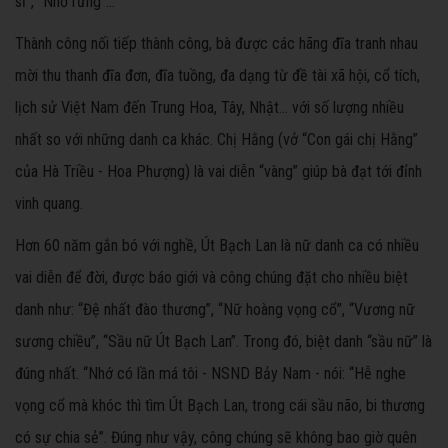
sĩ”, “Nhớ rừng”...
Thành công nối tiếp thành công, bà được các hãng đĩa tranh nhau
mời thu thanh đĩa đơn, đĩa tuồng, đa dạng từ đề tài xã hội, cổ tích,
lịch sử Việt Nam đến Trung Hoa, Tây, Nhật... với số lượng nhiều
nhất so với những danh ca khác. Chị Hằng (vở “Con gái chị Hằng”
của Hà Triều - Hoa Phượng) là vai diễn “vàng” giúp bà đạt tới đỉnh
vinh quang.
Hơn 60 năm gắn bó với nghề, Út Bạch Lan là nữ danh ca có nhiều
vai diễn để đời, được báo giới và công chúng đặt cho nhiều biệt
danh như: “Đệ nhất đào thương”, “Nữ hoàng vọng cổ”, “Vương nữ
sương chiều”, “Sầu nữ Út Bạch Lan”. Trong đó, biệt danh “sầu nữ” là
đúng nhất. “Nhớ có lần má tôi - NSND Bảy Nam - nói: “Hễ nghe
vọng cổ mà khóc thì tìm Út Bạch Lan, trong cái sầu não, bi thương
có sự chia sẻ”. Đúng như vậy, công chúng sẽ không bao giờ quên