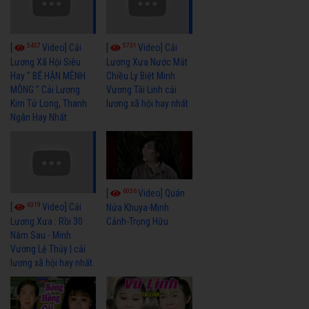
5457
5731
[
Video] Cải
[
Video] Cải
Lương Xã Hội Siêu
Lương Xưa Nước Mắt
Hay " BỂ HẬN MÊNH
Chiều Ly Biệt Minh
MÔNG " Cải Lương
Vương Tài Linh cải
Kim Tử Long, Thanh
lương xã hội hay nhất
Ngân Hay Nhất
6036
[
Video] Quán
6319
[
Video] Cải
Nửa Khuya-Minh
Cảnh-Trọng Hữu
Lương Xưa : Rồi 30
Năm Sau - Minh
Vương Lệ Thủy | cải
lương xã hội hay nhất