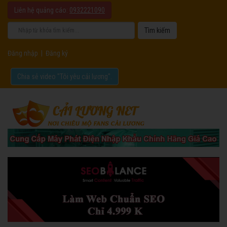
Liên hệ quảng cáo:
0932221090
Đăng nhập
|
Đăng ký
Chia sẻ video "Tôi yêu cải lương".