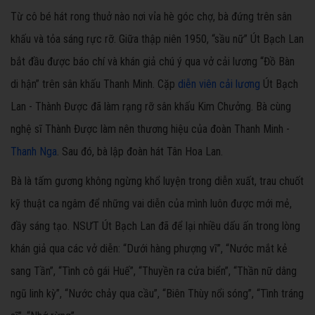
Từ cô bé hát rong thuở nào nơi vỉa hè góc chợ, bà đứng trên sân
khấu và tỏa sáng rực rỡ. Giữa thập niên 1950, “sầu nữ” Út Bạch Lan
bắt đầu được báo chí và khán giả chú ý qua vở cải lương “Đồ Bàn
di hận” trên sân khấu Thanh Minh. Cặp
diễn viên cải lương
Út Bạch
Lan - Thành Được đã làm rạng rỡ sân khấu Kim Chưởng. Bà cùng
nghệ sĩ Thành Được làm nên thương hiệu của đoàn Thanh Minh -
Thanh Nga
. Sau đó, bà lập đoàn hát Tân Hoa Lan.
Bà là tấm gương không ngừng khổ luyện trong diễn xuất, trau chuốt
kỹ thuật ca ngâm để những vai diễn của mình luôn được mới mẻ,
đầy sáng tạo. NSƯT Út Bạch Lan đã để lại nhiều dấu ấn trong lòng
khán giả qua các vở diễn: “Dưới hàng phượng vĩ”, “Nước mắt kẻ
sang Tần”, “Tình cô gái Huế”, “Thuyền ra cửa biển”, “Thần nữ dâng
ngũ linh kỳ”, “Nước chảy qua cầu”, “Biên Thùy nổi sóng”, “Tình tráng