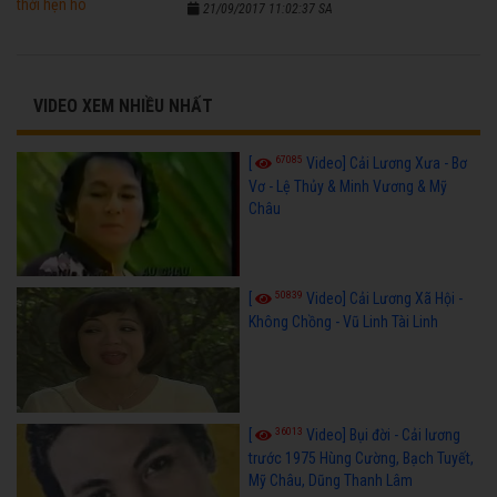
21/09/2017 11:02:37 SA
VIDEO XEM NHIỀU NHẤT
67085
[
Video] Cải Lương Xưa - Bơ
Vơ - Lệ Thủy & Minh Vương & Mỹ
Châu
50839
[
Video] Cải Lương Xã Hội -
Không Chồng - Vũ Linh Tài Linh
36013
[
Video] Bụi đời - Cải lương
trước 1975 Hùng Cường, Bạch Tuyết,
Mỹ Châu, Dũng Thanh Lâm