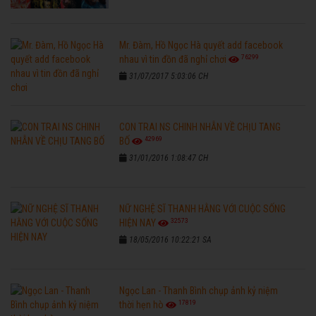
Mr. Đàm, Hồ Ngọc Hà quyết add facebook
76299
nhau vì tin đồn đã nghỉ chơi
31/07/2017 5:03:06 CH
CON TRAI NS CHINH NHẪN VỀ CHỊU TANG
42969
BỐ
31/01/2016 1:08:47 CH
NỮ NGHỆ SĨ THANH HẰNG VỚI CUỘC SỐNG
32573
HIỆN NAY
18/05/2016 10:22:21 SA
Ngọc Lan - Thanh Bình chụp ảnh kỷ niệm
17819
thời hẹn hò