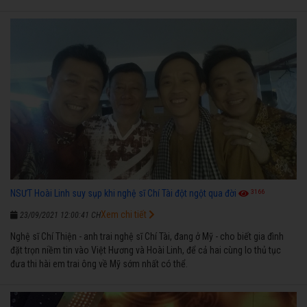
3166
NSƯT Hoài Linh suy sụp khi nghệ sĩ Chí Tài đột ngột qua đời
Xem chi tiết
23/09/2021 12:00:41 CH
Nghệ sĩ Chí Thiện - anh trai nghệ sĩ Chí Tài, đang ở Mỹ - cho biết gia đình
đặt trọn niềm tin vào Việt Hương và Hoài Linh, để cả hai cùng lo thủ tục
đưa thi hài em trai ông về Mỹ sớm nhất có thể.