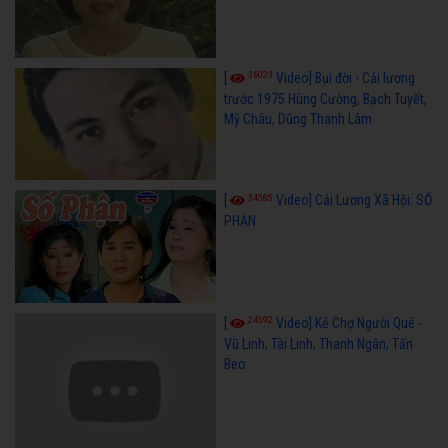
36023
[
Video] Bụi đời - Cải lương
trước 1975 Hùng Cường, Bạch Tuyết,
Mỹ Châu, Dũng Thanh Lâm
34585
[
Video] Cải Lương Xã Hội: SỐ
PHẬN
24592
[
Video] Kẻ Chợ Người Quê -
Vũ Linh, Tài Linh, Thanh Ngân, Tấn
Beo