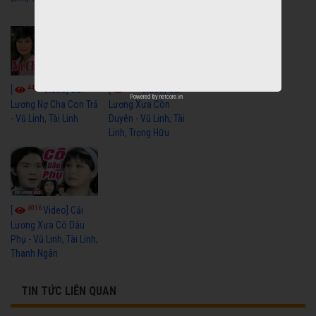
Thanh Hằng
4433
3600
[
Video] Cải
[
Video] Cải
Powered by
netcore.vn
Lương Nợ Cha Con Trả
Lương Xưa Còn
- Vũ Linh, Tài Linh
Duyên - Vũ Linh, Tài
Linh, Trọng Hữu
4016
[
Video] Cải
Lương Xưa Cô Dâu
Phụ - Vũ Linh, Tài Linh,
Thanh Ngân
TIN TỨC LIÊN QUAN