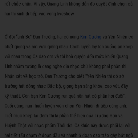
rất chắc chắn. Vì vậy, Quang Linh không đắn đo quyết định chọn cả
hai thí sinh đi tiếp vào vòng liveshow.
Ở đội “anh Bo” Đan Trường, hai cô nàng
Kim Cương
và Yên Nhiên có
chất giọng và âm vực giống nhau. Cách luyến láy lên xuống ăn khớp
với nhau trong Ca dao em và tôi hoà quyện đến mức khiến Quang
Linh nhầm tưởng là đang nghe đĩa nhạc chứ không phải phần thi.
Nhận xét về học trò, Đan Trường cho biết "Yên Nhiên thì có sở
trường hát dòng nhạc Bắc bộ, giọng bạn sáng khỏe, cao vút, đầy
kỹ thuật. Còn bạn Kim Cương run quá nên hát có phần hơi đuối".
Cuối cùng, nam huấn luyện viên chọn Yên Nhiên đi tiếp cùng anh.
Tiết mục khép lại đêm thi là phần thể hiện của Trường Sơn và
Huỳnh Thật với nhạc phẩm Thói đời. Ca khúc này được phối lại với
hai tiết tấu chậm ở đoạn đầu và nhanh ở đoạn cao trào gây bất ngờ