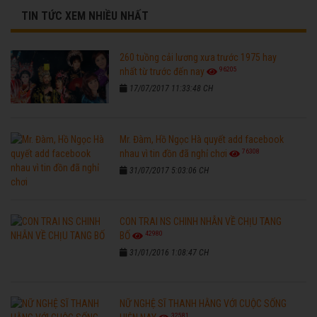
TIN TỨC XEM NHIỀU NHẤT
260 tuồng cải lương xưa trước 1975 hay
96205
nhất từ trước đến nay
17/07/2017 11:33:48 CH
Mr. Đàm, Hồ Ngọc Hà quyết add facebook
76308
nhau vì tin đồn đã nghỉ chơi
31/07/2017 5:03:06 CH
CON TRAI NS CHINH NHẪN VỀ CHỊU TANG
42980
BỐ
31/01/2016 1:08:47 CH
NỮ NGHỆ SĨ THANH HẰNG VỚI CUỘC SỐNG
32581