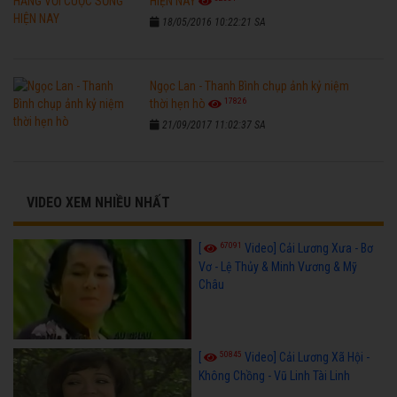
HIỆN NAY
18/05/2016 10:22:21 SA
Ngọc Lan - Thanh Bình chụp ảnh kỷ niệm
17826
thời hẹn hò
21/09/2017 11:02:37 SA
VIDEO XEM NHIỀU NHẤT
67091
[
Video] Cải Lương Xưa - Bơ
Vơ - Lệ Thủy & Minh Vương & Mỹ
Châu
50845
[
Video] Cải Lương Xã Hội -
Không Chồng - Vũ Linh Tài Linh