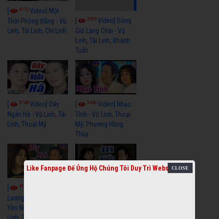
4110
[
Video] Một
3659
[
Video] Sóng
Thời Phóng Đãng - Vũ
Linh, Tài Linh, Chí Linh
Gió Làng Chài - Vũ
Linh, Tài Linh, Khánh
Tuấn
3768
3440
[
Video] Dãy
[
Video] Nhạc
Ngân Hà - Vũ Linh, Tài
Tình - Vũ Linh, Thoại
Linh, Thoại Mỹ
Mỹ, Phương Hồng
Thủy
Like Fanpage Để Ủng Hộ Chúng Tôi Duy Trì Website
4114
3966
[
Video] Cải
[
Video] Cải
Lương Xưa Hãy Ngủ
Lương Xưa Đi Biển -
Yên Niềm Đau - Vũ
Vũ Linh, Phương Hồng
Linh, Tài Linh
Thủy, Hương Lan,