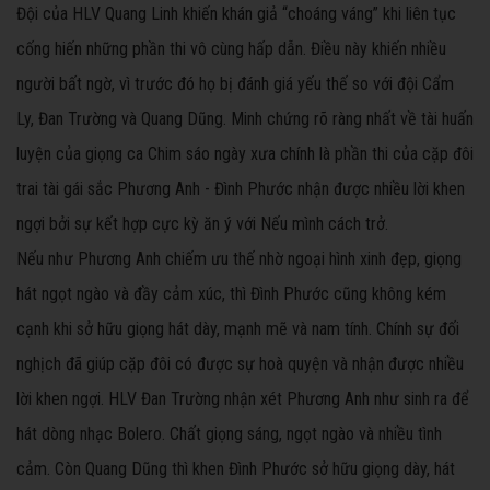
Đội của HLV Quang Linh khiến khán giả “choáng váng” khi liên tục
cống hiến những phần thi vô cùng hấp dẫn. Điều này khiến nhiều
người bất ngờ, vì trước đó họ bị đánh giá yếu thế so với đội Cẩm
Ly, Đan Trường và Quang Dũng. Minh chứng rõ ràng nhất về tài huấn
luyện của giọng ca Chim sáo ngày xưa chính là phần thi của cặp đôi
trai tài gái sắc Phương Anh - Đình Phước nhận được nhiều lời khen
ngợi bởi sự kết hợp cực kỳ ăn ý với Nếu mình cách trở.
Nếu như Phương Anh chiếm ưu thế nhờ ngoại hình xinh đẹp, giọng
hát ngọt ngào và đầy cảm xúc, thì Đình Phước cũng không kém
cạnh khi sở hữu giọng hát dày, mạnh mẽ và nam tính. Chính sự đối
nghịch đã giúp cặp đôi có được sự hoà quyện và nhận được nhiều
lời khen ngợi. HLV Đan Trường nhận xét Phương Anh như sinh ra để
hát dòng nhạc Bolero. Chất giọng sáng, ngọt ngào và nhiều tình
cảm. Còn Quang Dũng thì khen Đình Phước sở hữu giọng dày, hát