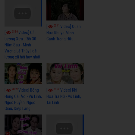
6041
[
Video] Quán
6326
[
Video] Cải
Nửa Khuya-Minh
Cảnh-Trọng Hữu
Lương Xưa : Rồi 30
Năm Sau - Minh
Vương Lệ Thủy | cải
lương xã hội hay nhất
9059
7352
[
Video] Bông
[
Video] Khi
Hồng Cài Áo - Vũ Linh,
Hoa Trà Nở - Vũ Linh,
Ngọc Huyền, Ngọc
Tài Linh
Giàu, Diệp Lang