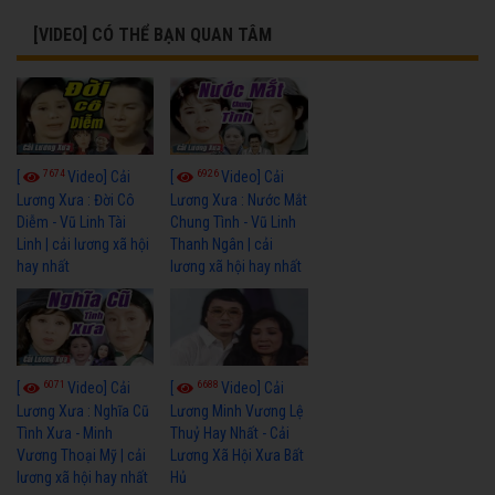
[VIDEO] CÓ THỂ BẠN QUAN TÂM
7674
6926
[
Video] Cải
[
Video] Cải
Lương Xưa : Đời Cô
Lương Xưa : Nước Mắt
Diễm - Vũ Linh Tài
Chung Tình - Vũ Linh
Linh | cải lương xã hội
Thanh Ngân | cải
hay nhất
lương xã hội hay nhất
6071
6688
[
Video] Cải
[
Video] Cải
Lương Xưa : Nghĩa Cũ
Lương Minh Vương Lệ
Tình Xưa - Minh
Thuỷ Hay Nhất - Cải
Vương Thoại Mỹ | cải
Lương Xã Hội Xưa Bất
lương xã hội hay nhất
Hủ