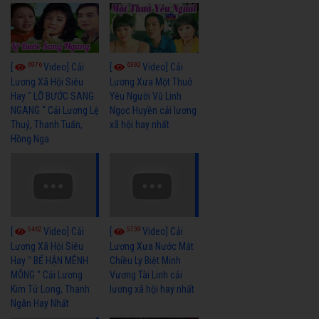
6976
6392
[
Video] Cải
[
Video] Cải
Lương Xã Hội Siêu
Lương Xưa Một Thuở
Hay " LỠ BƯỚC SANG
Yêu Người Vũ Linh
NGANG " Cải Lương Lệ
Ngọc Huyền cải lương
Thuỷ, Thanh Tuấn,
xã hội hay nhất
Hồng Nga
5462
5739
[
Video] Cải
[
Video] Cải
Lương Xã Hội Siêu
Lương Xưa Nước Mắt
Hay " BỂ HẬN MÊNH
Chiều Ly Biệt Minh
MÔNG " Cải Lương
Vương Tài Linh cải
Kim Tử Long, Thanh
lương xã hội hay nhất
Ngân Hay Nhất