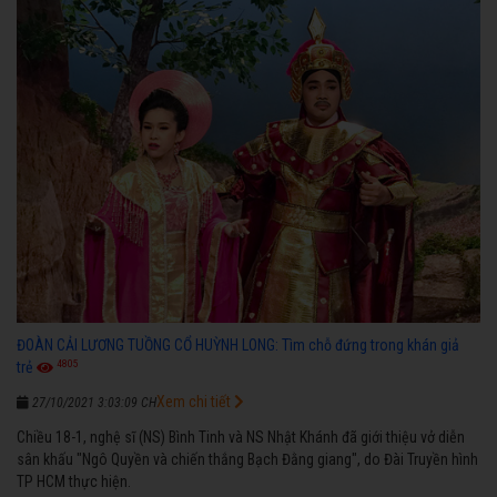
ĐOÀN CẢI LƯƠNG TUỒNG CỔ HUỲNH LONG: Tìm chỗ đứng trong khán giả
4805
trẻ
Xem chi tiết
27/10/2021 3:03:09 CH
Chiều 18-1, nghệ sĩ (NS) Bình Tinh và NS Nhật Khánh đã giới thiệu vở diễn
sân khấu "Ngô Quyền và chiến thắng Bạch Đằng giang", do Đài Truyền hình
TP HCM thực hiện.