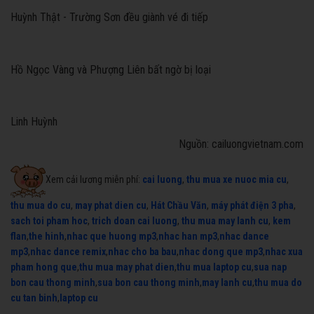
Huỳnh Thật - Trường Sơn đều giành vé đi tiếp
Hồ Ngọc Vàng và Phượng Liên bất ngờ bị loại
Linh Huỳnh
Nguồn: cailuongvietnam.com
Xem cải lương miễn phí:
cai luong
,
thu mua xe nuoc mia cu
,
thu mua do cu
,
may phat dien cu
,
Hát Chầu Văn
,
máy phát điện 3 pha
,
sach toi pham hoc
,
trich doan cai luong
,
thu mua may lanh cu
,
kem
flan
,
the hinh
,
nhac que huong mp3
,
nhac han mp3
,
nhac dance
mp3
,
nhac dance remix
,
nhac cho ba bau
,
nhac dong que mp3
,
nhac xua
pham hong que
,
thu mua may phat dien
,
thu mua laptop cu
,
sua nap
bon cau thong minh
,
sua bon cau thong minh
,
may lanh cu
,
thu mua do
cu tan binh
,
laptop cu