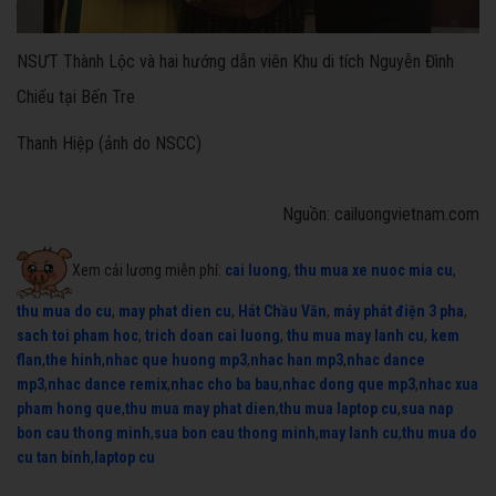
NSƯT Thành Lộc và hai hướng dẫn viên Khu di tích Nguyễn Đình
Chiểu tại Bến Tre
Thanh Hiệp (ảnh do NSCC)
Nguồn: cailuongvietnam.com
Xem cải lương miễn phí:
cai luong
,
thu mua xe nuoc mia cu
,
thu mua do cu
,
may phat dien cu
,
Hát Chầu Văn
,
máy phát điện 3 pha
,
sach toi pham hoc
,
trich doan cai luong
,
thu mua may lanh cu
,
kem
flan
,
the hinh
,
nhac que huong mp3
,
nhac han mp3
,
nhac dance
mp3
,
nhac dance remix
,
nhac cho ba bau
,
nhac dong que mp3
,
nhac xua
pham hong que
,
thu mua may phat dien
,
thu mua laptop cu
,
sua nap
bon cau thong minh
,
sua bon cau thong minh
,
may lanh cu
,
thu mua do
cu tan binh
,
laptop cu