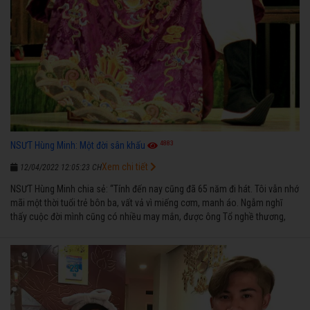
4883
NSƯT Hùng Minh: Một đời sân khấu
Xem chi tiết
12/04/2022 12:05:23 CH
NSƯT Hùng Minh chia sẻ: “Tính đến nay cũng đã 65 năm đi hát. Tôi vẫn nhớ
mãi một thời tuổi trẻ bôn ba, vất vả vì miếng cơm, manh áo. Ngẫm nghĩ
thấy cuộc đời mình cũng có nhiều may mắn, được ông Tổ nghề thương,
nên từ một cậu bé nghèo chẳng biết hát xướng là gì, trong dòng đời xuôi
ngược nhận được những cơ may để từng bước thành danh với nghiệp ca
diễn”.