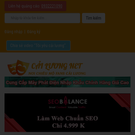
Liên hệ quảng cáo:
0932221090
Đăng nhập
|
Đăng ký
Chia sẻ video "Tôi yêu cải lương".