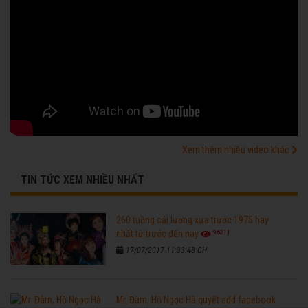
Xem thêm nhiều video khác
TIN TỨC XEM NHIỀU NHẤT
260 tuồng cải lương xưa trước 1975 hay
96211
nhất từ trước đến nay
17/07/2017 11:33:48 CH
Mr. Đàm, Hồ Ngọc Hà quyết add facebook