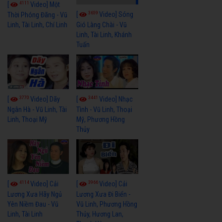
4111
[
Video] Một
3659
[
Video] Sóng
Thời Phóng Đãng - Vũ
Linh, Tài Linh, Chí Linh
Gió Làng Chài - Vũ
Linh, Tài Linh, Khánh
Tuấn
3770
3441
[
Video] Dãy
[
Video] Nhạc
Ngân Hà - Vũ Linh, Tài
Tình - Vũ Linh, Thoại
Linh, Thoại Mỹ
Mỹ, Phương Hồng
Thủy
4114
3966
[
Video] Cải
[
Video] Cải
Lương Xưa Hãy Ngủ
Lương Xưa Đi Biển -
Yên Niềm Đau - Vũ
Vũ Linh, Phương Hồng
Linh, Tài Linh
Thủy, Hương Lan,