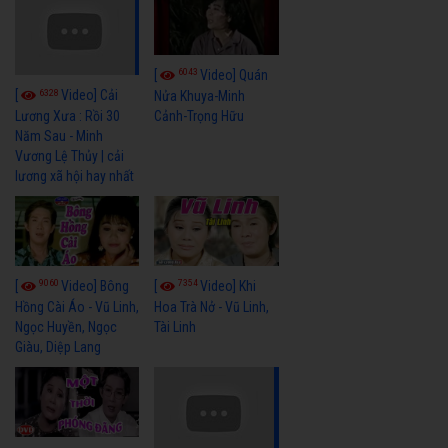
6043
[
Video] Quán
6328
[
Video] Cải
Nửa Khuya-Minh
Cảnh-Trọng Hữu
Lương Xưa : Rồi 30
Năm Sau - Minh
Vương Lệ Thủy | cải
lương xã hội hay nhất
9060
7354
[
Video] Bông
[
Video] Khi
Hồng Cài Áo - Vũ Linh,
Hoa Trà Nở - Vũ Linh,
Ngọc Huyền, Ngọc
Tài Linh
Giàu, Diệp Lang