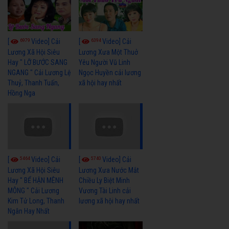
6979
6394
[
Video] Cải
[
Video] Cải
Lương Xã Hội Siêu
Lương Xưa Một Thuở
Hay " LỠ BƯỚC SANG
Yêu Người Vũ Linh
NGANG " Cải Lương Lệ
Ngọc Huyền cải lương
Thuỷ, Thanh Tuấn,
xã hội hay nhất
Hồng Nga
5464
5740
[
Video] Cải
[
Video] Cải
Lương Xã Hội Siêu
Lương Xưa Nước Mắt
Hay " BỂ HẬN MÊNH
Chiều Ly Biệt Minh
MÔNG " Cải Lương
Vương Tài Linh cải
Kim Tử Long, Thanh
lương xã hội hay nhất
Ngân Hay Nhất