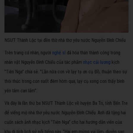
NSƯT Thành Lộc tại đền thờ nhà thơ yêu nước Nguyễn Đình Chiểu
Trên trang cá nhân, người
nghệ sĩ
đã hóa thân thành công trong
nhân vật Nguyễn Đình Chiểu của tác phẩm
nhạc cải lương
kịch
"Tiên Nga" chia sẻ: "Lần nữa con về lạy tạ ơn cụ Đồ, thuận theo sự
thôi thúc trong con suốt đêm hôm qua, lạy cụ xong con thấy bình
yên tâm can lắm".
Và đây là lần thứ ba NSƯT Thành Lộc về huyện Ba Tri, tỉnh Bến Tre
để viếng mộ nhà thơ yêu nước Nguyễn Đình Chiểu. Anh đã tặng hai
cuốn sách ảnh nhạc kịch "Tiên Nga" cho hai hướng dẫn viên của
khu di tích lịch sử nổi tiếng này. "Hai em mừng vui lắm, duyên sao