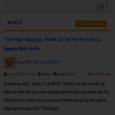
NGHỆ SĨ
Trang chủ
Nghệ sĩ
"Tiên Nga" thắng lớn, Thành Lộc về Bến Tre tạ ơn cụ
Nguyễn Đình Chiểu
Nhạc MP3:
Hát Chầu Văn MP3
|
Admin
|
0 bình luận
|
1174 lượt xem
17/07/2018 7:01:11 SA
(cailuong.net) - Sáng 11-4, NSƯT Thành Lộc đã có mặt tại
đền thờ nhà thơ yêu nước Nguyễn Đình Chiểu tại huyện Ba Tri,
tỉnh Bến Tre, nhằm tạ ơn ông sau thành công của tác phẩm
nhạc kịch thuần Việt "Tiên Nga".