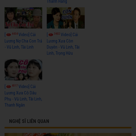
Thanh Hằng
4434
3602
[
Video] Cải
[
Video] Cải
Lương Nợ Cha Con Trả
Lương Xưa Còn
- Vũ Linh, Tài Linh
Duyên - Vũ Linh, Tài
Linh, Trọng Hữu
4017
[
Video] Cải
Lương Xưa Cô Dâu
Phụ - Vũ Linh, Tài Linh,
Thanh Ngân
NGHỆ SĨ LIÊN QUAN