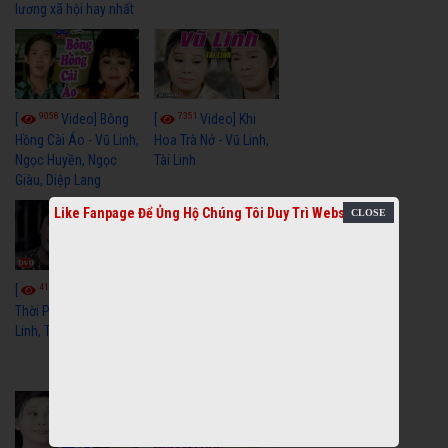
lương xã hội hay nhất
9058
7351
[
Video] Bông
[
Video] Khi
Hồng Cài Áo - Vũ Linh,
Hoa Trà Nở - Vũ Linh,
Ngọc Huyền, Ngọc
Tài Linh
Giàu, Diệp Lang
Like Fanpage Để Ủng Hộ Chúng Tôi Duy Trì Website
4110
[
Video] Một
3658
[
Video] Sóng
Thời Phóng Đãng - Vũ
Linh, Tài Linh, Chí Linh
Gió Làng Chài - Vũ
Linh, Tài Linh, Khánh
Tuấn