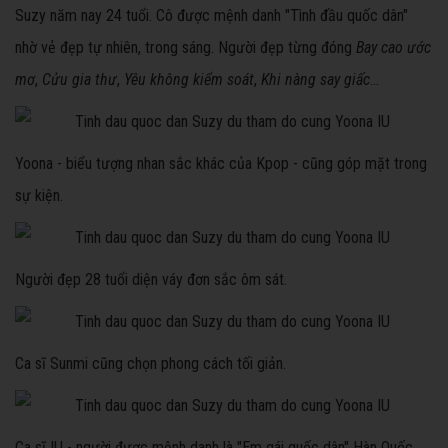
Suzy năm nay 24 tuổi. Cô được mệnh danh "Tình đầu quốc dân"
nhờ vẻ đẹp tự nhiên, trong sáng. Người đẹp từng đóng
Bay cao ước
mơ
,
Cửu gia thư
,
Yêu không kiểm soát
,
Khi nàng say giấc
...
Yoona - biểu tượng nhan sắc khác của Kpop - cũng góp mặt trong
sự kiện.
Người đẹp 28 tuổi diện váy đơn sắc ôm sát.
Ca sĩ Sunmi cũng chọn phong cách tối giản.
Ca sĩ IU - người được mệnh danh là "Em gái quốc dân" Hàn Quốc.