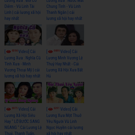
Lương Xưa : Đời Cô
Lương Xưa : Nước Mắt
Diễm - Vũ Linh Tài
Chung Tình - Vũ Linh
Linh | cải lương xã hội
Thanh Ngân | cải
hay nhất
lương xã hội hay nhất
6066
6686
[
Video] Cải
[
Video] Cải
Lương Xưa : Nghĩa Cũ
Lương Minh Vương Lệ
Tình Xưa - Minh
Thuỷ Hay Nhất - Cải
Vương Thoại Mỹ | cải
Lương Xã Hội Xưa Bất
lương xã hội hay nhất
Hủ
6975
6391
[
Video] Cải
[
Video] Cải
Lương Xã Hội Siêu
Lương Xưa Một Thuở
Hay " LỠ BƯỚC SANG
Yêu Người Vũ Linh
NGANG " Cải Lương Lệ
Ngọc Huyền cải lương
Thuỷ, Thanh Tuấn,
xã hội hay nhất