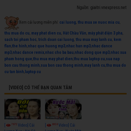
Nguồn: giaitri.vnexpress.net
Xem cải lương miễn phí:
cai luong
,
thu mua xe nuoc mia cu
,
thu mua do cu
,
may phat dien cu
,
Hát Chầu Văn
,
máy phát điện 3 pha
,
sach toi pham hoc
,
trich doan cai luong
,
thu mua may lanh cu
,
kem
flan
,
the hinh
,
nhac que huong mp3
,
nhac han mp3
,
nhac dance
mp3
,
nhac dance remix
,
nhac cho ba bau
,
nhac dong que mp3
,
nhac xua
pham hong que
,
thu mua may phat dien
,
thu mua laptop cu
,
sua nap
bon cau thong minh
,
sua bon cau thong minh
,
may lanh cu
,
thu mua do
cu tan binh
,
laptop cu
[VIDEO] CÓ THỂ BẠN QUAN TÂM
7672
6924
[
Video] Cải
[
Video] Cải