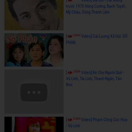
[
Video] Bụi đời - Cải lương
trước 1975 Hùng Cường, Bạch Tuyết,
Mỹ Châu, Dũng Thanh Lâm
34584
[
Video] Cải Lương Xã Hội: SỐ
PHẬN
24589
[
Video] Kẻ Chợ Người Quê -
Vũ Linh, Tài Linh, Thanh Ngân, Tấn
Beo
23606
[
Video] Phạm Công Cúc Hoa
- Vũ Linh