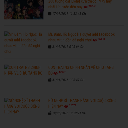
260 tuồng cải lương xưa trước 1975 hay
96202
nhất từ trước đến nay
17/07/2017 11:33:48 CH
Mr. Đàm, Hồ Ngọc Hà quyết add facebook
76303
nhau vì tin đồn đã nghỉ chơi
31/07/2017 5:03:06 CH
CON TRAI NS CHINH NHẪN VỀ CHỊU TANG
42977
BỐ
31/01/2016 1:08:47 CH
NỮ NGHỆ SĨ THANH HẰNG VỚI CUỘC SỐNG
32579
HIỆN NAY
18/05/2016 10:22:21 SA