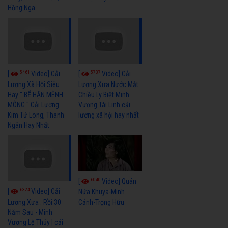
Hồng Nga
5461
5737
[
Video] Cải
[
Video] Cải
Lương Xã Hội Siêu
Lương Xưa Nước Mắt
Hay " BỂ HẬN MÊNH
Chiều Ly Biệt Minh
MÔNG " Cải Lương
Vương Tài Linh cải
Kim Tử Long, Thanh
lương xã hội hay nhất
Ngân Hay Nhất
6040
[
Video] Quán
6324
[
Video] Cải
Nửa Khuya-Minh
Cảnh-Trọng Hữu
Lương Xưa : Rồi 30
Năm Sau - Minh
Vương Lệ Thủy | cải