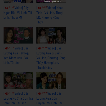
Powered by
netcore.vn
3768
3439
[
Video] Dãy
[
Video] Nhạc
Ngân Hà - Vũ Linh, Tài
Tình - Vũ Linh, Thoại
Linh, Thoại Mỹ
Mỹ, Phương Hồng
Thủy
4114
3965
[
Video] Cải
[
Video] Cải
Lương Xưa Hãy Ngủ
Lương Xưa Đi Biển -
Yên Niềm Đau - Vũ
Vũ Linh, Phương Hồng
Linh, Tài Linh
Thủy, Hương Lan,
Thanh Hằng
4433
3600
[
Video] Cải
[
Video] Cải
Lương Nợ Cha Con Trả
Lương Xưa Còn
- Vũ Linh, Tài Linh
Duyên - Vũ Linh, Tài