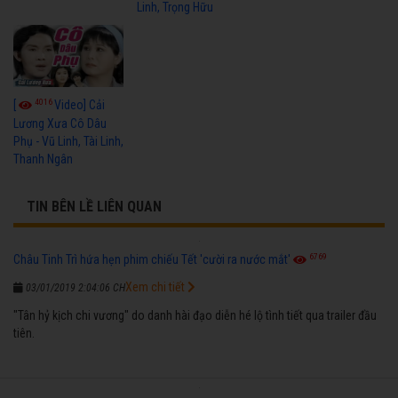
Linh, Trọng Hữu
4016
[
Video] Cải
Lương Xưa Cô Dâu
Phụ - Vũ Linh, Tài Linh,
Thanh Ngân
TIN BÊN LỀ LIÊN QUAN
6769
Châu Tinh Trì hứa hẹn phim chiếu Tết 'cười ra nước mắt'
Xem chi tiết
03/01/2019 2:04:06 CH
"Tân hỷ kịch chi vương" do danh hài đạo diễn hé lộ tình tiết qua trailer đầu
tiên.