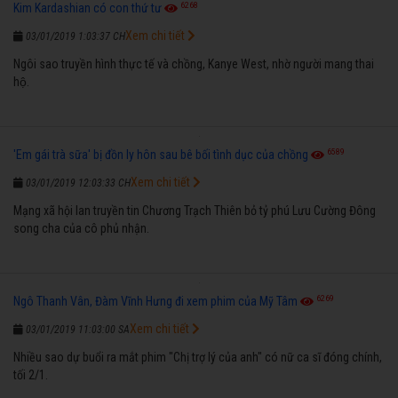
6268
Kim Kardashian có con thứ tư
Xem chi tiết
03/01/2019 1:03:37 CH
Ngôi sao truyền hình thực tế và chồng, Kanye West, nhờ người mang thai
hộ.
6589
'Em gái trà sữa' bị đồn ly hôn sau bê bối tình dục của chồng
Xem chi tiết
03/01/2019 12:03:33 CH
Mạng xã hội lan truyền tin Chương Trạch Thiên bỏ tỷ phú Lưu Cường Đông
song cha của cô phủ nhận.
6269
Ngô Thanh Vân, Đàm Vĩnh Hưng đi xem phim của Mỹ Tâm
Xem chi tiết
03/01/2019 11:03:00 SA
Nhiều sao dự buổi ra mắt phim "Chị trợ lý của anh" có nữ ca sĩ đóng chính,
tối 2/1.