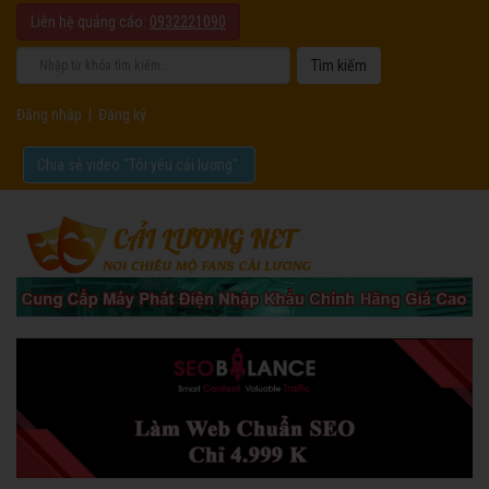
Liên hệ quảng cáo:
0932221090
Đăng nhập
|
Đăng ký
Chia sẻ video "Tôi yêu cải lương".