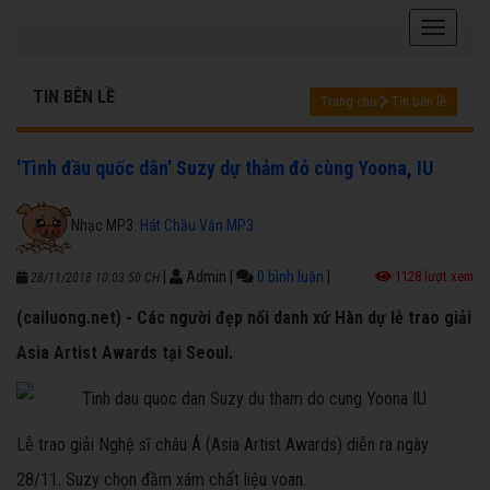
TIN BÊN LỀ
Trang chủ
Tin bên lề
'Tình đầu quốc dân' Suzy dự thảm đỏ cùng Yoona, IU
Nhạc MP3:
Hát Chầu Văn MP3
|
Admin
|
0 bình luận
|
1128 lượt xem
28/11/2018 10:03:50 CH
(cailuong.net) - Các người đẹp nổi danh xứ Hàn dự lễ trao giải
Asia Artist Awards tại Seoul.
Lễ trao giải Nghệ sĩ châu Á (Asia Artist Awards) diễn ra ngày
28/11. Suzy chọn đầm xám chất liệu voan.