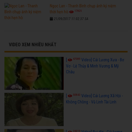
Ngọc Lan - Thanh Bình chụp ảnh kỷ niệm
17825
thời hẹn hò
21/09/2017 11:02:37 SA
VIDEO XEM NHIỀU NHẤT
67089
[
Video] Cải Lương Xưa - Bơ
Vơ - Lệ Thủy & Minh Vương & Mỹ
Châu
50843
[
Video] Cải Lương Xã Hội -
Không Chồng - Vũ Linh Tài Linh
36019