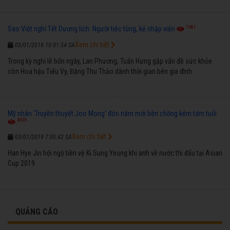
7681
Sao Việt nghỉ Tết Dương lịch: Người tiệc tùng, kẻ nhập viện
Xem chi tiết
03/01/2019 10:01:54 SA
Trong kỳ nghỉ lễ bốn ngày, Lan Phương, Tuấn Hưng gặp vấn đề sức khỏe
còn Hoa hậu Tiểu Vy, Đặng Thu Thảo dành thời gian bên gia đình.
Mỹ nhân 'Truyền thuyết Joo Mong' đón năm mới bên chồng kém tám tuổi
4505
Xem chi tiết
03/01/2019 7:00:42 SA
Han Hye Jin hội ngộ tiền vệ Ki Sung Yeung khi anh về nước thi đấu tại Asian
Cup 2019.
QUẢNG CÁO