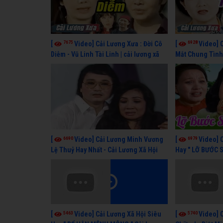
7675
6928
[
Video] Cải Lương Xưa : Đời Cô
[
Video] 
Diễm - Vũ Linh Tài Linh | cải lương xã
Mắt Chung Tình 
hội hay nhất
cải lương xã hội
6690
6979
[
Video] Cải Lương Minh Vương
[
Video] 
Lệ Thuỷ Hay Nhất - Cải Lương Xã Hội
Hay " LỠ BƯỚC 
Xưa Bất Hủ
Lương Lệ Thuỷ,
5463
5740
[
Video] Cải Lương Xã Hội Siêu
[
Video] 