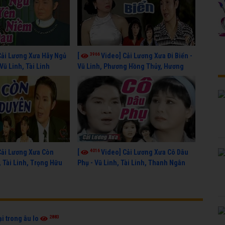
3966
Cải Lương Xưa Hãy Ngủ
[
Video] Cải Lương Xưa Đi Biển -
Vũ Linh, Tài Linh
Vũ Linh, Phương Hồng Thủy, Hương
Lan, Thanh Hằng
4016
Cải Lương Xưa Còn
[
Video] Cải Lương Xưa Cô Dâu
, Tài Linh, Trọng Hữu
Phụ - Vũ Linh, Tài Linh, Thanh Ngân
2883
ại trong âu lo