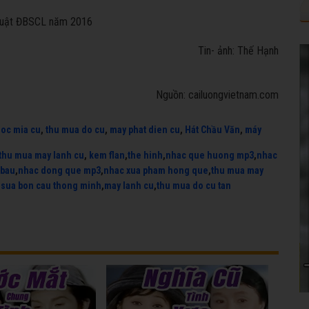
 thuật ĐBSCL năm 2016
Tin- ảnh: Thế Hạnh
Nguồn: cailuongvietnam.com
uoc mia cu
,
thu mua do cu
,
may phat dien cu
,
Hát Chầu Văn
,
máy
thu mua may lanh cu
,
kem flan
,
the hinh
,
nhac que huong mp3
,
nhac
 bau
,
nhac dong que mp3
,
nhac xua pham hong que
,
thu mua may
,
sua bon cau thong minh
,
may lanh cu
,
thu mua do cu tan