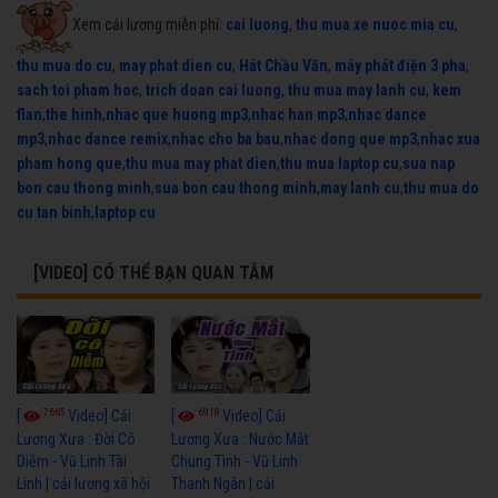
Xem cải lương miễn phí:
cai luong
,
thu mua xe nuoc mia cu
,
thu mua do cu
,
may phat dien cu
,
Hát Chầu Văn
,
máy phát điện 3 pha
,
sach toi pham hoc
,
trich doan cai luong
,
thu mua may lanh cu
,
kem
flan
,
the hinh
,
nhac que huong mp3
,
nhac han mp3
,
nhac dance
mp3
,
nhac dance remix
,
nhac cho ba bau
,
nhac dong que mp3
,
nhac xua
pham hong que
,
thu mua may phat dien
,
thu mua laptop cu
,
sua nap
bon cau thong minh
,
sua bon cau thong minh
,
may lanh cu
,
thu mua do
cu tan binh
,
laptop cu
[VIDEO] CÓ THỂ BẠN QUAN TÂM
7665
6918
[
Video] Cải
[
Video] Cải
Lương Xưa : Đời Cô
Lương Xưa : Nước Mắt
Diễm - Vũ Linh Tài
Chung Tình - Vũ Linh
Linh | cải lương xã hội
Thanh Ngân | cải