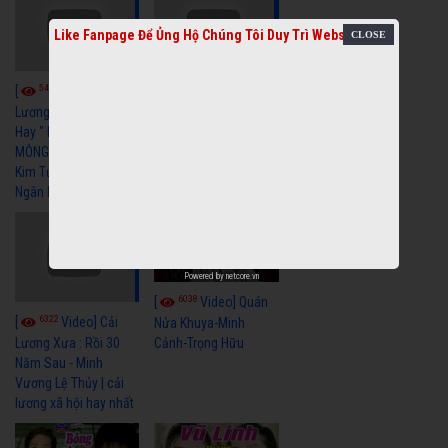
Like Fanpage Để Ủng Hộ Chúng Tôi Duy Trì Website
5459
5733
[
Video] Cải
[
Video] Cải
Lương Xã Hội Siêu
Lương Xưa Nước Mắt
Hay " BỂ HẬN MÊNH
Chiều Ly Biệt Minh
MÔNG " Cải Lương
Vương Tài Linh cải
Kim Tử Long, Thanh
lương xã hội hay nhất
Ngân Hay Nhất
Powered by
netcore.vn
6038
[
Video] Quán
6322
[
Video] Cải
Nửa Khuya-Minh
Cảnh-Trọng Hữu
Lương Xưa : Rồi 30
Năm Sau - Minh
Vương Lệ Thủy | cải
lương xã hội hay nhất