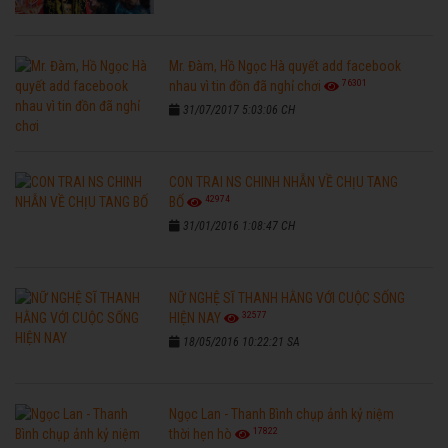
Mr. Đàm, Hồ Ngọc Hà quyết add facebook
76301
nhau vì tin đồn đã nghỉ chơi
31/07/2017 5:03:06 CH
CON TRAI NS CHINH NHẪN VỀ CHỊU TANG
42974
BỐ
31/01/2016 1:08:47 CH
NỮ NGHỆ SĨ THANH HẰNG VỚI CUỘC SỐNG
32577
HIỆN NAY
18/05/2016 10:22:21 SA
Ngọc Lan - Thanh Bình chụp ảnh kỷ niệm
17822
thời hẹn hò