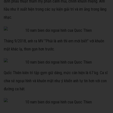
định phẫu thuật thẩm mỹ phần cánh mũi, chỉnh khuôn miệng. Anh
hầu như ít xuất hiện trong các sự kiện giải trí và im ắng trong làng
nhạc.
Tháng 9/2018, anh ra MV "Phải là anh thì em mới biết" với khuôn
mặt khác lạ, thon gọn hơn trước.
Quốc Thiên kiên trì tập gym giữ dáng, mức cân hiện là 67 kg. Ca sĩ
chia sẻ ngoại hình và khuôn mặt như ý khiến anh tự tin hơn với con
đường ca hát.