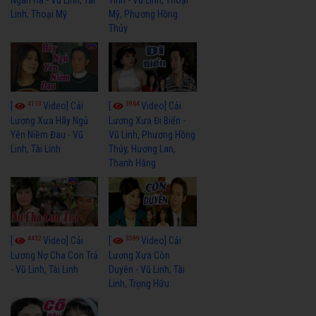
Linh, Thoại Mỹ
Mỹ, Phương Hồng
Thủy
4113
3964
[
Video] Cải
[
Video] Cải
Lương Xưa Hãy Ngủ
Lương Xưa Đi Biển -
Yên Niềm Đau - Vũ
Vũ Linh, Phương Hồng
Linh, Tài Linh
Thủy, Hương Lan,
Thanh Hằng
4432
3599
[
Video] Cải
[
Video] Cải
Lương Nợ Cha Con Trả
Lương Xưa Còn
- Vũ Linh, Tài Linh
Duyên - Vũ Linh, Tài
Linh, Trọng Hữu