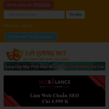
Liên hệ quảng cáo:
0932221090
Đăng nhập
|
Đăng ký
Chia sẻ video "Tôi yêu cải lương".