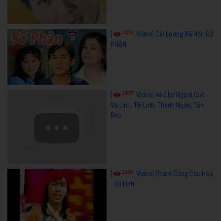
34580
[
Video] Cải Lương Xã Hội: SỐ
PHẬN
24587
[
Video] Kẻ Chợ Người Quê -
Vũ Linh, Tài Linh, Thanh Ngân, Tấn
Beo
23604
[
Video] Phạm Công Cúc Hoa
- Vũ Linh