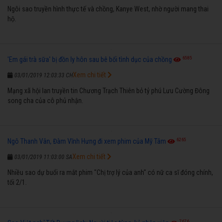
Ngôi sao truyền hình thực tế và chồng, Kanye West, nhờ người mang thai
hộ.
6585
'Em gái trà sữa' bị đồn ly hôn sau bê bối tình dục của chồng
Xem chi tiết
03/01/2019 12:03:33 CH
Mạng xã hội lan truyền tin Chương Trạch Thiên bỏ tỷ phú Lưu Cường Đông
song cha của cô phủ nhận.
6265
Ngô Thanh Vân, Đàm Vĩnh Hưng đi xem phim của Mỹ Tâm
Xem chi tiết
03/01/2019 11:03:00 SA
Nhiều sao dự buổi ra mắt phim "Chị trợ lý của anh" có nữ ca sĩ đóng chính,
tối 2/1.
7676