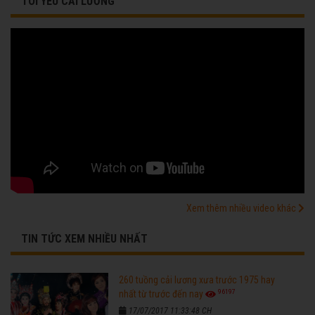
TÔI YÊU CẢI LƯƠNG
Xem thêm nhiều video khác
TIN TỨC XEM NHIỀU NHẤT
260 tuồng cải lương xưa trước 1975 hay
96197
nhất từ trước đến nay
17/07/2017 11:33:48 CH