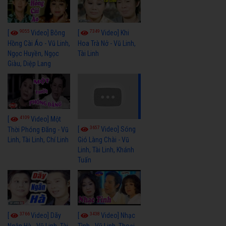
9055
7349
[
Video] Bông
[
Video] Khi
Hồng Cài Áo - Vũ Linh,
Hoa Trà Nở - Vũ Linh,
Ngọc Huyền, Ngọc
Tài Linh
Giàu, Diệp Lang
4109
[
Video] Một
3657
[
Video] Sóng
Thời Phóng Đãng - Vũ
Linh, Tài Linh, Chí Linh
Gió Làng Chài - Vũ
Linh, Tài Linh, Khánh
Tuấn
3766
3438
[
Video] Dãy
[
Video] Nhạc
Ngân Hà - Vũ Linh, Tài
Tình - Vũ Linh, Thoại