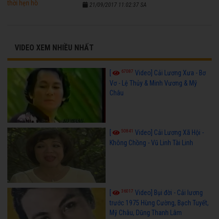
21/09/2017 11:02:37 SA
VIDEO XEM NHIỀU NHẤT
67087
[
Video] Cải Lương Xưa - Bơ
Vơ - Lệ Thủy & Minh Vương & Mỹ
Châu
50841
[
Video] Cải Lương Xã Hội -
Không Chồng - Vũ Linh Tài Linh
36017
[
Video] Bụi đời - Cải lương
trước 1975 Hùng Cường, Bạch Tuyết,
Mỹ Châu, Dũng Thanh Lâm