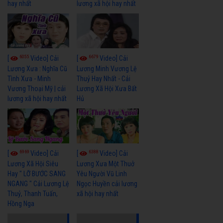
hay nhất
lương xã hội hay nhất
6055
6679
[
Video] Cải
[
Video] Cải
Lương Xưa : Nghĩa Cũ
Lương Minh Vương Lệ
Tình Xưa - Minh
Thuỷ Hay Nhất - Cải
Vương Thoại Mỹ | cải
Lương Xã Hội Xưa Bất
lương xã hội hay nhất
Hủ
6969
6388
[
Video] Cải
[
Video] Cải
Lương Xã Hội Siêu
Lương Xưa Một Thuở
Hay " LỠ BƯỚC SANG
Yêu Người Vũ Linh
NGANG " Cải Lương Lệ
Ngọc Huyền cải lương
Thuỷ, Thanh Tuấn,
xã hội hay nhất
Hồng Nga