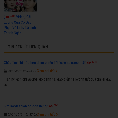
4015
[
Video] Cải
Lương Xưa Cô Dâu
Phụ - Vũ Linh, Tài Linh,
Thanh Ngân
TIN BÊN LỀ LIÊN QUAN
6765
Châu Tinh Trì hứa hẹn phim chiếu Tết 'cười ra nước mắt'
Xem chi tiết
03/01/2019 2:04:06 CH
"Tân hỷ kịch chi vương" do danh hài đạo diễn hé lộ tình tiết qua trailer đầu
tiên.
6265
Kim Kardashian có con thứ tư
Xem chi tiết
03/01/2019 1:03:37 CH