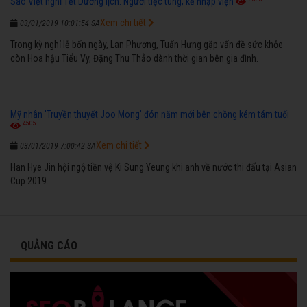
Sao Việt nghỉ Tết Dương lịch: Người tiệc tùng, kẻ nhập viện
Xem chi tiết
03/01/2019 10:01:54 SA
Trong kỳ nghỉ lễ bốn ngày, Lan Phương, Tuấn Hưng gặp vấn đề sức khỏe
còn Hoa hậu Tiểu Vy, Đặng Thu Thảo dành thời gian bên gia đình.
Mỹ nhân 'Truyền thuyết Joo Mong' đón năm mới bên chồng kém tám tuổi
4505
Xem chi tiết
03/01/2019 7:00:42 SA
Han Hye Jin hội ngộ tiền vệ Ki Sung Yeung khi anh về nước thi đấu tại Asian
Cup 2019.
QUẢNG CÁO