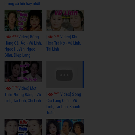
lương xã hội hay nhất
9054
7348
[
Video] Bông
[
Video] Khi
Hồng Cài Áo - Vũ Linh,
Hoa Trà Nở - Vũ Linh,
Ngọc Huyền, Ngọc
Tài Linh
Giàu, Diệp Lang
4109
[
Video] Một
3657
[
Video] Sóng
Thời Phóng Đãng - Vũ
Linh, Tài Linh, Chí Linh
Gió Làng Chài - Vũ
Linh, Tài Linh, Khánh
Tuấn