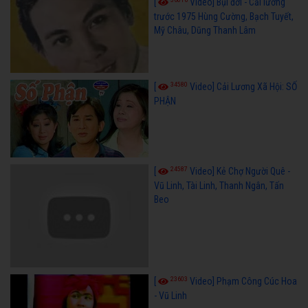
[
Video] Bụi đời - Cải lương
trước 1975 Hùng Cường, Bạch Tuyết,
Mỹ Châu, Dũng Thanh Lâm
34580
[
Video] Cải Lương Xã Hội: SỐ
PHẬN
24587
[
Video] Kẻ Chợ Người Quê -
Vũ Linh, Tài Linh, Thanh Ngân, Tấn
Beo
23603
[
Video] Phạm Công Cúc Hoa
- Vũ Linh