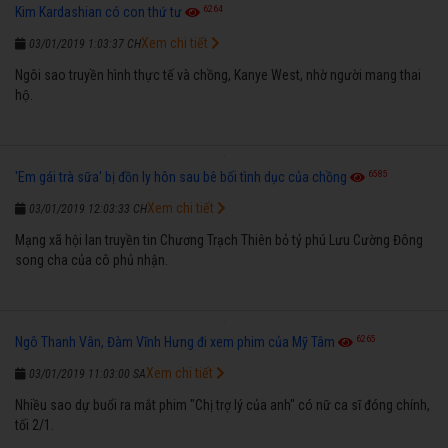
6264
Kim Kardashian có con thứ tư
Xem chi tiết
03/01/2019 1:03:37 CH
Ngôi sao truyền hình thực tế và chồng, Kanye West, nhờ người mang thai
hộ.
6585
'Em gái trà sữa' bị đồn ly hôn sau bê bối tình dục của chồng
Xem chi tiết
03/01/2019 12:03:33 CH
Mạng xã hội lan truyền tin Chương Trạch Thiên bỏ tỷ phú Lưu Cường Đông
song cha của cô phủ nhận.
6265
Ngô Thanh Vân, Đàm Vĩnh Hưng đi xem phim của Mỹ Tâm
Xem chi tiết
03/01/2019 11:03:00 SA
Nhiều sao dự buổi ra mắt phim "Chị trợ lý của anh" có nữ ca sĩ đóng chính,
tối 2/1.