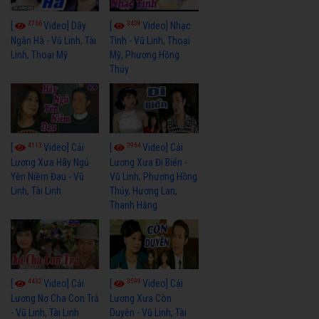
3766
3438
[
Video] Dãy
[
Video] Nhạc
Ngân Hà - Vũ Linh, Tài
Tình - Vũ Linh, Thoại
Linh, Thoại Mỹ
Mỹ, Phương Hồng
Thủy
4113
3964
[
Video] Cải
[
Video] Cải
Lương Xưa Hãy Ngủ
Lương Xưa Đi Biển -
Yên Niềm Đau - Vũ
Vũ Linh, Phương Hồng
Linh, Tài Linh
Thủy, Hương Lan,
Thanh Hằng
4432
3599
[
Video] Cải
[
Video] Cải
Lương Nợ Cha Con Trả
Lương Xưa Còn
- Vũ Linh, Tài Linh
Duyên - Vũ Linh, Tài