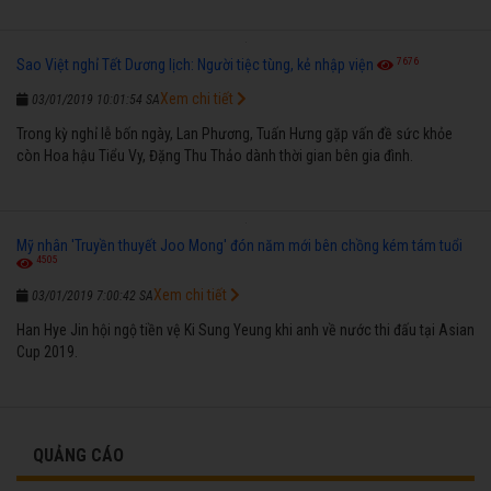
7676
Sao Việt nghỉ Tết Dương lịch: Người tiệc tùng, kẻ nhập viện
Xem chi tiết
03/01/2019 10:01:54 SA
Trong kỳ nghỉ lễ bốn ngày, Lan Phương, Tuấn Hưng gặp vấn đề sức khỏe
còn Hoa hậu Tiểu Vy, Đặng Thu Thảo dành thời gian bên gia đình.
Mỹ nhân 'Truyền thuyết Joo Mong' đón năm mới bên chồng kém tám tuổi
4505
Xem chi tiết
03/01/2019 7:00:42 SA
Han Hye Jin hội ngộ tiền vệ Ki Sung Yeung khi anh về nước thi đấu tại Asian
Cup 2019.
QUẢNG CÁO