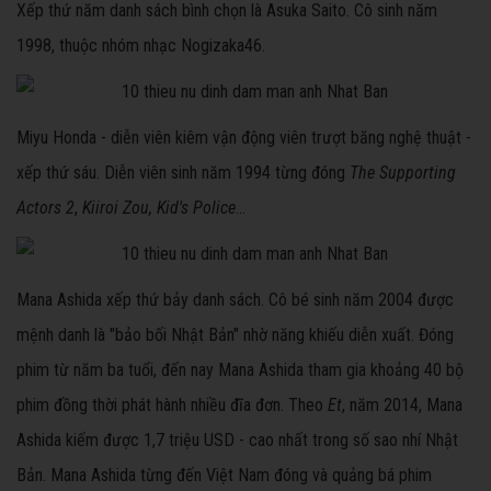
Xếp thứ năm danh sách bình chọn là Asuka Saito. Cô sinh năm
1998, thuộc nhóm nhạc Nogizaka46.
Miyu Honda - diễn viên kiêm vận động viên trượt băng nghệ thuật -
xếp thứ sáu. Diễn viên sinh năm 1994 từng đóng
The Supporting
Actors 2
,
Kiiroi Zou,
Kid's Police
...
Mana Ashida xếp thứ bảy danh sách. Cô bé sinh năm 2004 được
mệnh danh là "bảo bối Nhật Bản" nhờ năng khiếu diễn xuất. Đóng
phim từ năm ba tuổi, đến nay Mana Ashida tham gia khoảng 40 bộ
phim đồng thời phát hành nhiều đĩa đơn. Theo
Et
, năm 2014, Mana
Ashida kiếm được 1,7 triệu USD - cao nhất trong số sao nhí Nhật
Bản. Mana Ashida từng đến Việt Nam đóng và quảng bá phim