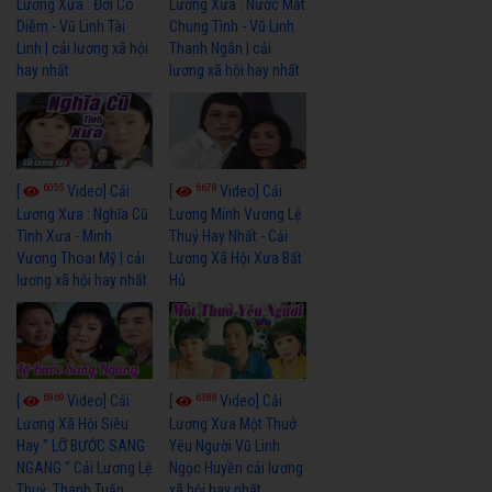
Lương Xưa : Đời Cô
Lương Xưa : Nước Mắt
Diễm - Vũ Linh Tài
Chung Tình - Vũ Linh
Linh | cải lương xã hội
Thanh Ngân | cải
hay nhất
lương xã hội hay nhất
6055
6678
[
Video] Cải
[
Video] Cải
Lương Xưa : Nghĩa Cũ
Lương Minh Vương Lệ
Tình Xưa - Minh
Thuỷ Hay Nhất - Cải
Vương Thoại Mỹ | cải
Lương Xã Hội Xưa Bất
lương xã hội hay nhất
Hủ
6969
6388
[
Video] Cải
[
Video] Cải
Lương Xã Hội Siêu
Lương Xưa Một Thuở
Hay " LỠ BƯỚC SANG
Yêu Người Vũ Linh
NGANG " Cải Lương Lệ
Ngọc Huyền cải lương
Thuỷ, Thanh Tuấn,
xã hội hay nhất