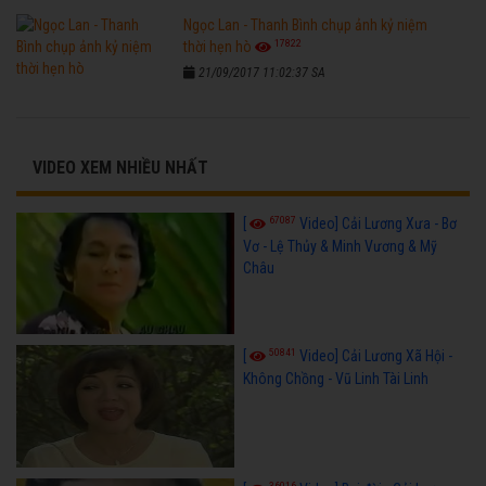
Ngọc Lan - Thanh Bình chụp ảnh kỷ niệm
17822
thời hẹn hò
21/09/2017 11:02:37 SA
VIDEO XEM NHIỀU NHẤT
67087
[
Video] Cải Lương Xưa - Bơ
Vơ - Lệ Thủy & Minh Vương & Mỹ
Châu
50841
[
Video] Cải Lương Xã Hội -
Không Chồng - Vũ Linh Tài Linh
36016