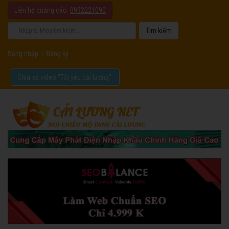
Liên hệ quảng cáo:
0932221090
Đăng nhập
|
Đăng ký
Chia sẻ video "Tôi yêu cải lương".