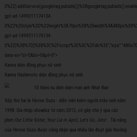
0%22).addService(googletag.pubads())%3Bgoogletag.pubads().ena
gpt-ad-1499311174134-
0%22%20style%3D%22height%3A70px%3B%20width%3A480px%3B%22%3
gpt-ad-1499311174134-
0%22)%3B%7D)%3B%3C%2Fscript%3E%3C%2Fdiv%3E","size":"480x70","offs
data-ex="st=0&bs=0&pt=0">
Kanna diện đồng phục nữ sinh
Kanna Hashimoto diện đồng phục nữ sinh.
Xếp thứ hai là Hirose Suzu - diễn viên kiêm người mẫu sinh năm
1998. Gia nhập showbiz từ năm 2012, cô gây chú ý qua các
phim
Our Little Sister
,
Your Lie in April
,
Let's Go, Jets!
... Tài năng
của Hirose Suzu được công nhận qua nhiều lần đoạt giải thưởng