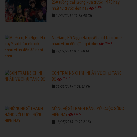
260 tuồng cải lương xưa trước 1975 hay
96197
nhất từ trước đến nay
17/07/2017 11:33:48 CH
Mr. Đàm, Hồ Ngọc Hà quyết add facebook
76301
nhau vì tin đồn đã nghỉ chơi
31/07/2017 5:03:06 CH
CON TRAI NS CHINH NHẪN VỀ CHỊU TANG
42974
BỐ
31/01/2016 1:08:47 CH
NỮ NGHỆ SĨ THANH HẰNG VỚI CUỘC SỐNG
32577
HIỆN NAY
18/05/2016 10:22:21 SA