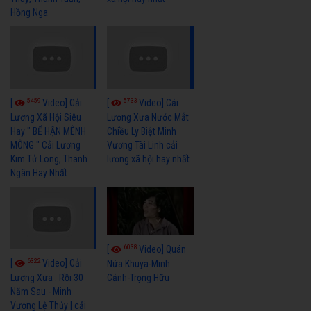
Hồng Nga
5459
5733
[
Video] Cải
[
Video] Cải
Lương Xã Hội Siêu
Lương Xưa Nước Mắt
Hay " BỂ HẬN MÊNH
Chiều Ly Biệt Minh
MÔNG " Cải Lương
Vương Tài Linh cải
Kim Tử Long, Thanh
lương xã hội hay nhất
Ngân Hay Nhất
6038
[
Video] Quán
6322
[
Video] Cải
Nửa Khuya-Minh
Cảnh-Trọng Hữu
Lương Xưa : Rồi 30
Năm Sau - Minh
Vương Lệ Thủy | cải