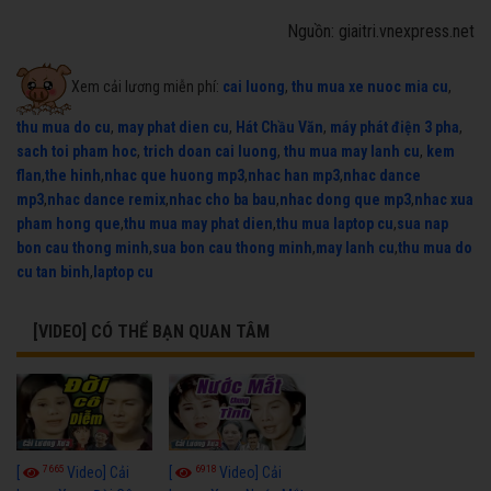
Nguồn: giaitri.vnexpress.net
Xem cải lương miễn phí:
cai luong
,
thu mua xe nuoc mia cu
,
thu mua do cu
,
may phat dien cu
,
Hát Chầu Văn
,
máy phát điện 3 pha
,
sach toi pham hoc
,
trich doan cai luong
,
thu mua may lanh cu
,
kem
flan
,
the hinh
,
nhac que huong mp3
,
nhac han mp3
,
nhac dance
mp3
,
nhac dance remix
,
nhac cho ba bau
,
nhac dong que mp3
,
nhac xua
pham hong que
,
thu mua may phat dien
,
thu mua laptop cu
,
sua nap
bon cau thong minh
,
sua bon cau thong minh
,
may lanh cu
,
thu mua do
cu tan binh
,
laptop cu
[VIDEO] CÓ THỂ BẠN QUAN TÂM
7665
6918
[
Video] Cải
[
Video] Cải