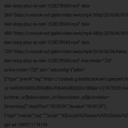
dien-dong-phuc-nu-sinh-1528278540.mp4" data-
360="https://v.vnecdn.net/giaitri/video/web/mp4/360p/2018/06/06/
dien-dong-phuc-nu-sinh-1528278540.mp4" data-
480="https://v.vnecdn.net/giaitri/video/web/mp4/480p/2018/06/06/
dien-dong-phuc-nu-sinh-1528278540.mp4" data-
720="https://v.vnecdn.net/giaitri/video/web/mp4/2018/06/06/kanna-
dien-dong-phuc-nu-sinh-1528278540.mp4" max-mode="720"
active-mode="720" ads='' adsconfig='{"adlist":
[{"type":"preroll","tag":"https:\/\/pubads.g.doubleclick.net\/gampad\/
sz=640x360|400x300|480x70|640x480|320x180&iu=\/27973503\/video
[referrer_url]&description_url=[description_url]&correlator=
[timestamp]","skipOffset":"00:00:06","duration":"00:00:30"},
{"type":"overlay","tag":"","script":"%3Cscript%20async%3D%
gpt-ad-1499311174134-