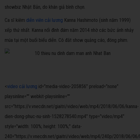
showbiz Nhật Bản, do khán giả bình chọn.
Ca sĩ kiêm
diễn viên cải lương
Kanna Hashimoto (sinh năm 1999)
xếp thứ nhất. Kanna nổi đình đám năm 2014 nhờ các bức ảnh nhảy
múa tại một buổi biểu diễn. Cô đắt show quảng cáo, đóng phim.
<
video cải lương
id="media-video-205856" preload="none"
playsinline="" webkit-playsinline=""
src="https://v.vnecdn.net/giaitri/video/web/mp4/2018/06/06/kanna-
dien-dong-phuc-nu-sinh-1528278540.mp4" type="video/mp4"
style="width: 100%; height: 100%;" data-
240="https://v.vnecdn.net/giaitri/video/web/mp4/240p/2018/06/06/