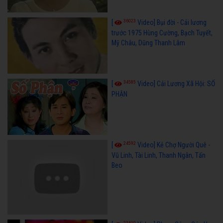
36023
[
Video] Bụi đời - Cải lương
trước 1975 Hùng Cường, Bạch Tuyết,
Mỹ Châu, Dũng Thanh Lâm
34585
[
Video] Cải Lương Xã Hội: SỐ
PHẬN
24592
[
Video] Kẻ Chợ Người Quê -
Vũ Linh, Tài Linh, Thanh Ngân, Tấn
Beo
23610