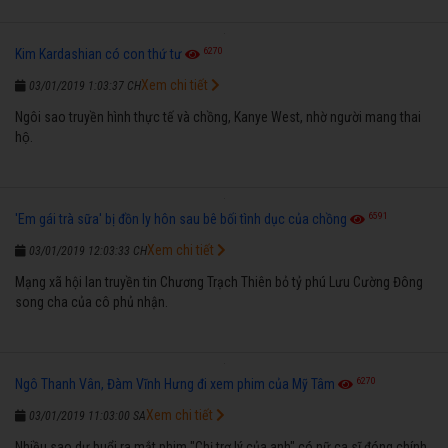
6270
Kim Kardashian có con thứ tư
Xem chi tiết
03/01/2019 1:03:37 CH
Ngôi sao truyền hình thực tế và chồng, Kanye West, nhờ người mang thai
hộ.
6591
'Em gái trà sữa' bị đồn ly hôn sau bê bối tình dục của chồng
Xem chi tiết
03/01/2019 12:03:33 CH
Mạng xã hội lan truyền tin Chương Trạch Thiên bỏ tỷ phú Lưu Cường Đông
song cha của cô phủ nhận.
6270
Ngô Thanh Vân, Đàm Vĩnh Hưng đi xem phim của Mỹ Tâm
Xem chi tiết
03/01/2019 11:03:00 SA
Nhiều sao dự buổi ra mắt phim "Chị trợ lý của anh" có nữ ca sĩ đóng chính,