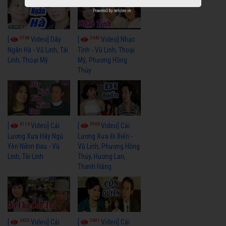
Powered by
netcore.vn
3768
3440
[
Video] Dãy
[
Video] Nhạc
Ngân Hà - Vũ Linh, Tài
Tình - Vũ Linh, Thoại
Linh, Thoại Mỹ
Mỹ, Phương Hồng
Thủy
4114
3966
[
Video] Cải
[
Video] Cải
Lương Xưa Hãy Ngủ
Lương Xưa Đi Biển -
Yên Niềm Đau - Vũ
Vũ Linh, Phương Hồng
Linh, Tài Linh
Thủy, Hương Lan,
Thanh Hằng
4433
3601
[
Video] Cải
[
Video] Cải