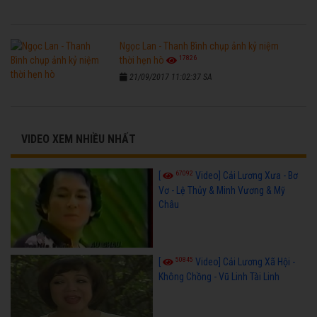
Ngọc Lan - Thanh Bình chụp ảnh kỷ niệm
17826
thời hẹn hò
21/09/2017 11:02:37 SA
VIDEO XEM NHIỀU NHẤT
67092
[
Video] Cải Lương Xưa - Bơ
Vơ - Lệ Thủy & Minh Vương & Mỹ
Châu
50845
[
Video] Cải Lương Xã Hội -
Không Chồng - Vũ Linh Tài Linh