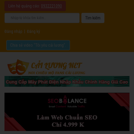
Liên hệ quảng cáo:
0932221090
Đăng nhập
|
Đăng ký
Chia sẻ video "Tôi yêu cải lương".