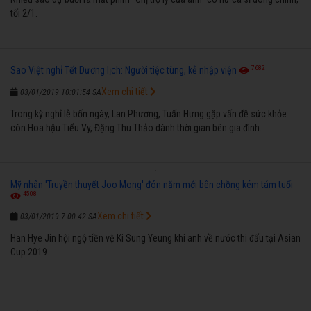
tối 2/1.
7682
Sao Việt nghỉ Tết Dương lịch: Người tiệc tùng, kẻ nhập viện
Xem chi tiết
03/01/2019 10:01:54 SA
Trong kỳ nghỉ lễ bốn ngày, Lan Phương, Tuấn Hưng gặp vấn đề sức khỏe
còn Hoa hậu Tiểu Vy, Đặng Thu Thảo dành thời gian bên gia đình.
Mỹ nhân 'Truyền thuyết Joo Mong' đón năm mới bên chồng kém tám tuổi
4508
Xem chi tiết
03/01/2019 7:00:42 SA
Han Hye Jin hội ngộ tiền vệ Ki Sung Yeung khi anh về nước thi đấu tại Asian
Cup 2019.