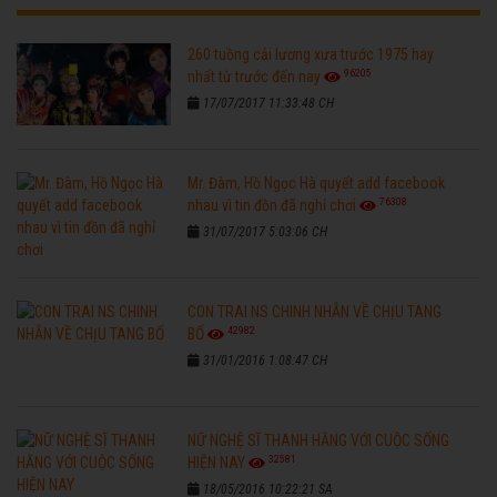
260 tuồng cải lương xưa trước 1975 hay
96205
nhất từ trước đến nay
17/07/2017 11:33:48 CH
Mr. Đàm, Hồ Ngọc Hà quyết add facebook
76308
nhau vì tin đồn đã nghỉ chơi
31/07/2017 5:03:06 CH
CON TRAI NS CHINH NHẪN VỀ CHỊU TANG
42982
BỐ
31/01/2016 1:08:47 CH
NỮ NGHỆ SĨ THANH HẰNG VỚI CUỘC SỐNG
32581
HIỆN NAY
18/05/2016 10:22:21 SA