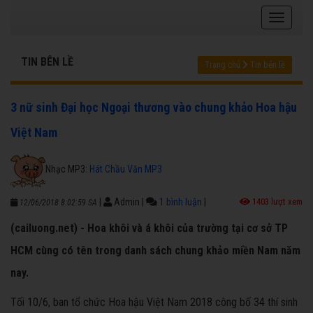
TIN BÊN LỀ
Trang chủ
Tin bên lề
3 nữ sinh Đại học Ngoại thương vào chung khảo Hoa hậu
Việt Nam
Nhạc MP3:
Hát Chầu Văn MP3
|
Admin
|
1 bình luận
|
1403 lượt xem
12/06/2018 8:02:59 SA
(cailuong.net) - Hoa khôi và á khôi của trường tại cơ sở TP
HCM cùng có tên trong danh sách chung khảo miền Nam năm
nay.
Tối 10/6, ban tổ chức Hoa hậu Việt Nam 2018 công bố 34 thí sinh