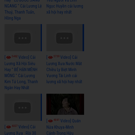
NGANG " Cải Lương Lệ
Ngọc Huyền cải lương
Thuỷ, Thanh Tuấn,
xã hội hay nhất
Hồng Nga
5462
5739
[
Video] Cải
[
Video] Cải
Lương Xã Hội Siêu
Lương Xưa Nước Mắt
Hay " BỂ HẬN MÊNH
Chiều Ly Biệt Minh
MÔNG " Cải Lương
Vương Tài Linh cải
Kim Tử Long, Thanh
lương xã hội hay nhất
Ngân Hay Nhất
6041
[
Video] Quán
6327
[
Video] Cải
Nửa Khuya-Minh
Cảnh-Trọng Hữu
Lương Xưa : Rồi 30