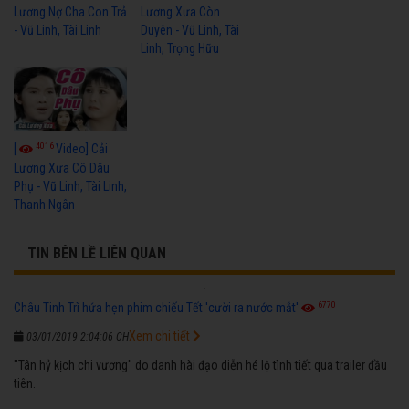
Lương Nợ Cha Con Trả
Lương Xưa Còn
- Vũ Linh, Tài Linh
Duyên - Vũ Linh, Tài
Linh, Trọng Hữu
4016
[
Video] Cải
Lương Xưa Cô Dâu
Phụ - Vũ Linh, Tài Linh,
Thanh Ngân
TIN BÊN LỀ LIÊN QUAN
6770
Châu Tinh Trì hứa hẹn phim chiếu Tết 'cười ra nước mắt'
Xem chi tiết
03/01/2019 2:04:06 CH
"Tân hỷ kịch chi vương" do danh hài đạo diễn hé lộ tình tiết qua trailer đầu
tiên.