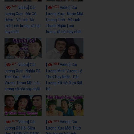
7674
6926
[
Video] Cải
[
Video] Cải
Lương Xưa : Đời Cô
Lương Xưa : Nước Mắt
Diễm - Vũ Linh Tài
Chung Tình - Vũ Linh
Linh | cải lương xã hội
Thanh Ngân | cải
hay nhất
lương xã hội hay nhất
6071
6688
[
Video] Cải
[
Video] Cải
Lương Xưa : Nghĩa Cũ
Lương Minh Vương Lệ
Tình Xưa - Minh
Thuỷ Hay Nhất - Cải
Vương Thoại Mỹ | cải
Lương Xã Hội Xưa Bất
lương xã hội hay nhất
Hủ
6976
6393
[
Video] Cải
[
Video] Cải
Lương Xã Hội Siêu
Lương Xưa Một Thuở
Hay " LỠ BƯỚC SANG
Yêu Người Vũ Linh