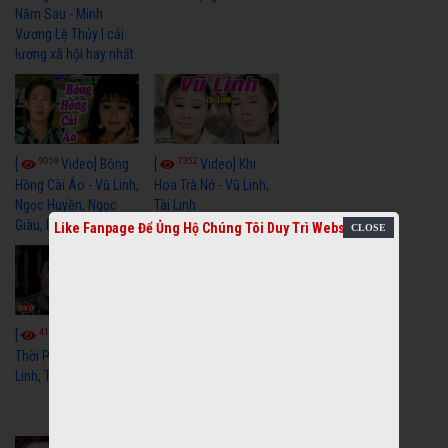
Năm Sau - Minh
Vương Lệ Thủy | cải
lương xã hội hay nhất
9059
7352
[
Video] Bông
[
Video] Khi
Hồng Cài Áo - Vũ Linh,
Hoa Trà Nở - Vũ Linh,
Ngọc Huyền, Ngọc
Tài Linh
Giàu, Diệp Lang
Like Fanpage Để Ủng Hộ Chúng Tôi Duy Trì Website
4110
[
Video] Một
3659
[
Video] Sóng
Thời Phóng Đãng - Vũ
Linh, Tài Linh, Chí Linh
Gió Làng Chài - Vũ
Linh, Tài Linh, Khánh
Tuấn