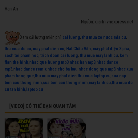
Vân An
Nguồn: giaitri.vnexpress.net
Xem cải lương miễn phí:
cai luong
,
thu mua xe nuoc mia cu
,
thu mua do cu
,
may phat dien cu
,
Hát Chầu Văn
,
máy phát điện 3 pha
,
sach toi pham hoc
,
trich doan cai luong
,
thu mua may lanh cu
,
kem
flan
,
the hinh
,
nhac que huong mp3
,
nhac han mp3
,
nhac dance
mp3
,
nhac dance remix
,
nhac cho ba bau
,
nhac dong que mp3
,
nhac xua
pham hong que
,
thu mua may phat dien
,
thu mua laptop cu
,
sua nap
bon cau thong minh
,
sua bon cau thong minh
,
may lanh cu
,
thu mua do
cu tan binh
,
laptop cu
[VIDEO] CÓ THỂ BẠN QUAN TÂM