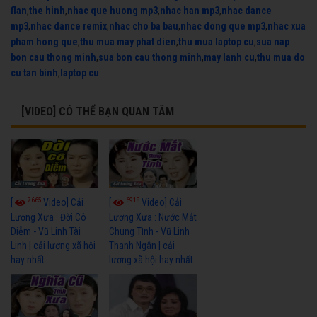
flan
,
the hinh
,
nhac que huong mp3
,
nhac han mp3
,
nhac dance
mp3
,
nhac dance remix
,
nhac cho ba bau
,
nhac dong que mp3
,
nhac xua
pham hong que
,
thu mua may phat dien
,
thu mua laptop cu
,
sua nap
bon cau thong minh
,
sua bon cau thong minh
,
may lanh cu
,
thu mua do
cu tan binh
,
laptop cu
[VIDEO] CÓ THỂ BẠN QUAN TÂM
7665
6918
[
Video] Cải
[
Video] Cải
Lương Xưa : Đời Cô
Lương Xưa : Nước Mắt
Diễm - Vũ Linh Tài
Chung Tình - Vũ Linh
Linh | cải lương xã hội
Thanh Ngân | cải
hay nhất
lương xã hội hay nhất