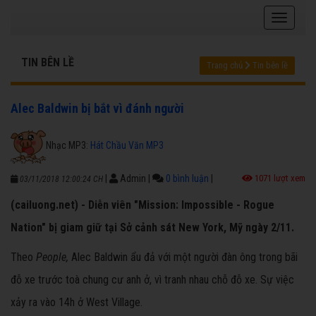
TIN BÊN LỀ
Trang chủ
Tin bên lề
Alec Baldwin bị bắt vì đánh người
Nhạc MP3:
Hát Chầu Văn MP3
|
Admin
|
0 bình luận
|
1071 lượt xem
03/11/2018 12:00:24 CH
(cailuong.net) - Diễn viên "Mission: Impossible - Rogue
Nation" bị giam giữ tại Sở cảnh sát New York, Mỹ ngày 2/11.
Theo
People,
Alec Baldwin ẩu đả với một người đàn ông trong bãi
đỗ xe trước toà chung cư anh ở, vì tranh nhau chỗ đỗ xe. Sự việc
xảy ra vào 14h ở West Village.