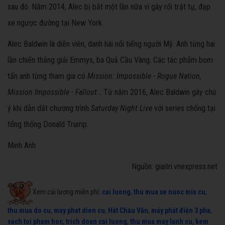
sau đó. Năm 2014, Alec bị bắt một lần nữa vì gây rối trật tự, đạp
xe ngược đường tại New York.
Alec Baldwin là diễn viên, danh hài nổi tiếng người Mỹ. Anh từng hai
lần chiến thắng giải Emmys, ba Quả Cầu Vàng. Các tác phẩm bom
tấn anh từng tham gia có
Mission: Impossible - Rogue Nation,
Mission Impossible - Fallout
... Từ năm 2016, Alec Baldwin gây chú
ý khi dẫn dắt chương trình
Saturday Night Live
với series chống tại
tổng thống Donald Trump.
Minh Anh
Nguồn: giaitri.vnexpress.net
Xem cải lương miễn phí:
cai luong
,
thu mua xe nuoc mia cu
,
thu mua do cu
,
may phat dien cu
,
Hát Chầu Văn
,
máy phát điện 3 pha
,
sach toi pham hoc
,
trich doan cai luong
,
thu mua may lanh cu
,
kem