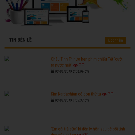
TIN BÊN LỀ
Đọc thêm
Châu Tinh Trì hứa hẹn phim chiếu Tết 'cười
6765
ra nước mắt'
03/01/2019 2:04:06 CH
6265
Kim Kardashian có con thứ tư
03/01/2019 1:03:37 CH
'Em gái trà sữa' bị đồn ly hôn sau bê bối tình
6585