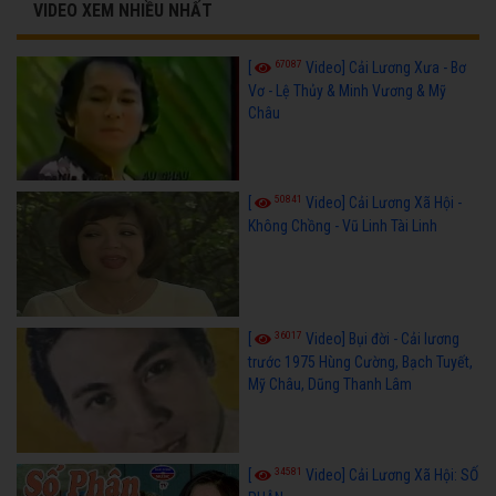
VIDEO XEM NHIỀU NHẤT
67087
[
Video] Cải Lương Xưa - Bơ
Vơ - Lệ Thủy & Minh Vương & Mỹ
Châu
50841
[
Video] Cải Lương Xã Hội -
Không Chồng - Vũ Linh Tài Linh
36017
[
Video] Bụi đời - Cải lương
trước 1975 Hùng Cường, Bạch Tuyết,
Mỹ Châu, Dũng Thanh Lâm
34581
[
Video] Cải Lương Xã Hội: SỐ