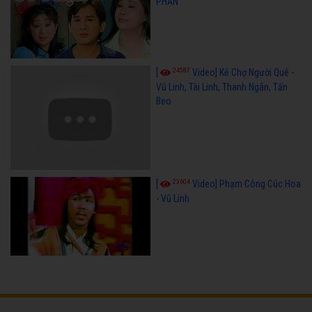
PHẬN
24587
[
Video] Kẻ Chợ Người Quê -
Vũ Linh, Tài Linh, Thanh Ngân, Tấn
Beo
23604
[
Video] Phạm Công Cúc Hoa
- Vũ Linh