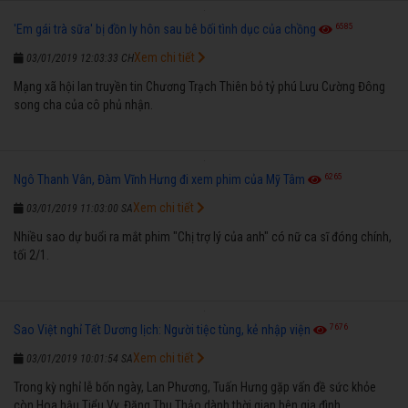
6585
'Em gái trà sữa' bị đồn ly hôn sau bê bối tình dục của chồng
Xem chi tiết
03/01/2019 12:03:33 CH
Mạng xã hội lan truyền tin Chương Trạch Thiên bỏ tỷ phú Lưu Cường Đông
song cha của cô phủ nhận.
6265
Ngô Thanh Vân, Đàm Vĩnh Hưng đi xem phim của Mỹ Tâm
Xem chi tiết
03/01/2019 11:03:00 SA
Nhiều sao dự buổi ra mắt phim "Chị trợ lý của anh" có nữ ca sĩ đóng chính,
tối 2/1.
7676
Sao Việt nghỉ Tết Dương lịch: Người tiệc tùng, kẻ nhập viện
Xem chi tiết
03/01/2019 10:01:54 SA
Trong kỳ nghỉ lễ bốn ngày, Lan Phương, Tuấn Hưng gặp vấn đề sức khỏe
còn Hoa hậu Tiểu Vy, Đặng Thu Thảo dành thời gian bên gia đình.