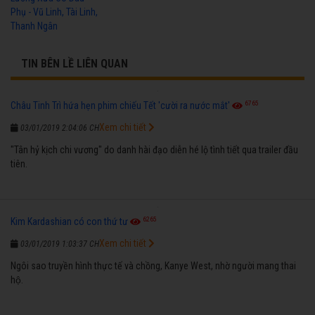
Phụ - Vũ Linh, Tài Linh,
Thanh Ngân
TIN BÊN LỀ LIÊN QUAN
6765
Châu Tinh Trì hứa hẹn phim chiếu Tết 'cười ra nước mắt'
Xem chi tiết
03/01/2019 2:04:06 CH
"Tân hỷ kịch chi vương" do danh hài đạo diễn hé lộ tình tiết qua trailer đầu
tiên.
6265
Kim Kardashian có con thứ tư
Xem chi tiết
03/01/2019 1:03:37 CH
Ngôi sao truyền hình thực tế và chồng, Kanye West, nhờ người mang thai
hộ.