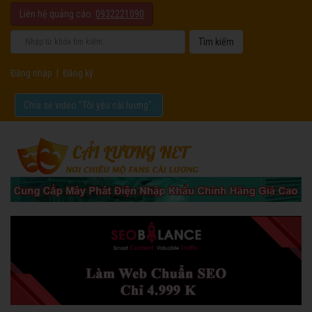
Liên hệ quảng cáo:
0932221090
Đăng nhập
|
Đăng ký
Chia sẻ video "Tôi yêu cải lương".