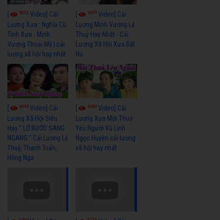
6055
6679
[
Video] Cải
[
Video] Cải
Lương Xưa : Nghĩa Cũ
Lương Minh Vương Lệ
Tình Xưa - Minh
Thuỷ Hay Nhất - Cải
Vương Thoại Mỹ | cải
Lương Xã Hội Xưa Bất
lương xã hội hay nhất
Hủ
6969
6389
[
Video] Cải
[
Video] Cải
Lương Xã Hội Siêu
Lương Xưa Một Thuở
Hay " LỠ BƯỚC SANG
Yêu Người Vũ Linh
NGANG " Cải Lương Lệ
Ngọc Huyền cải lương
Thuỷ, Thanh Tuấn,
xã hội hay nhất
Hồng Nga
5459
5733