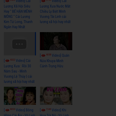
[
Video] Cải
[
Video] Cải
Lương Xã Hội Siêu
Lương Xưa Nước Mắt
Hay " BỂ HẬN MÊNH
Chiều Ly Biệt Minh
MÔNG " Cải Lương
Vương Tài Linh cải
Kim Tử Long, Thanh
lương xã hội hay nhất
Ngân Hay Nhất
6038
[
Video] Quán
6322
[
Video] Cải
Nửa Khuya-Minh
Cảnh-Trọng Hữu
Lương Xưa : Rồi 30
Năm Sau - Minh
Vương Lệ Thủy | cải
lương xã hội hay nhất
9055
7349
[
Video] Bông
[
Video] Khi
Hồng Cài Áo - Vũ Linh,
Hoa Trà Nở - Vũ Linh,