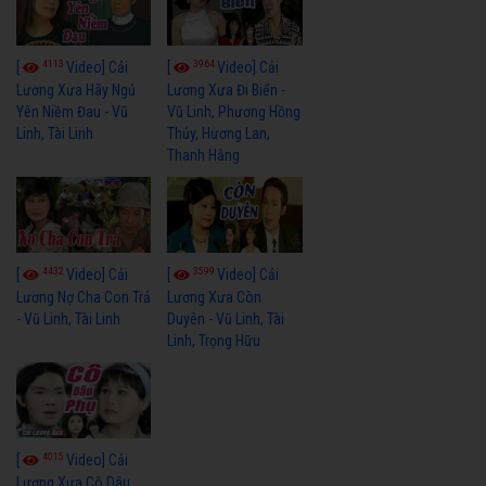
4113
3964
[
Video] Cải
[
Video] Cải
Lương Xưa Hãy Ngủ
Lương Xưa Đi Biển -
Yên Niềm Đau - Vũ
Vũ Linh, Phương Hồng
Linh, Tài Linh
Thủy, Hương Lan,
Thanh Hằng
4432
3599
[
Video] Cải
[
Video] Cải
Lương Nợ Cha Con Trả
Lương Xưa Còn
- Vũ Linh, Tài Linh
Duyên - Vũ Linh, Tài
Linh, Trọng Hữu
4015
[
Video] Cải
Lương Xưa Cô Dâu