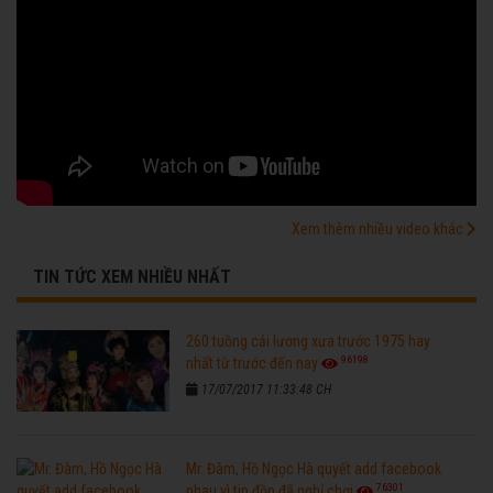
Xem thêm nhiều video khác
TIN TỨC XEM NHIỀU NHẤT
260 tuồng cải lương xưa trước 1975 hay
96198
nhất từ trước đến nay
17/07/2017 11:33:48 CH
Mr. Đàm, Hồ Ngọc Hà quyết add facebook
76301
nhau vì tin đồn đã nghỉ chơi