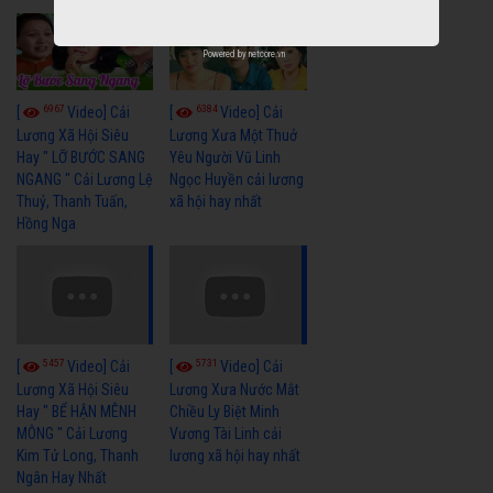
Powered by
netcore.vn
6967
6384
[
Video] Cải
[
Video] Cải
Lương Xã Hội Siêu
Lương Xưa Một Thuở
Hay " LỠ BƯỚC SANG
Yêu Người Vũ Linh
NGANG " Cải Lương Lệ
Ngọc Huyền cải lương
Thuỷ, Thanh Tuấn,
xã hội hay nhất
Hồng Nga
5457
5731
[
Video] Cải
[
Video] Cải
Lương Xã Hội Siêu
Lương Xưa Nước Mắt
Hay " BỂ HẬN MÊNH
Chiều Ly Biệt Minh
MÔNG " Cải Lương
Vương Tài Linh cải
Kim Tử Long, Thanh
lương xã hội hay nhất
Ngân Hay Nhất