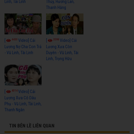
Linh, Tài Linh
Thủy, Hương Lan,
Thanh Hằng
4430
3598
[
Video] Cải
[
Video] Cải
Lương Nợ Cha Con Trả
Lương Xưa Còn
- Vũ Linh, Tài Linh
Duyên - Vũ Linh, Tài
Linh, Trọng Hữu
4014
[
Video] Cải
Lương Xưa Cô Dâu
Phụ - Vũ Linh, Tài Linh,
Thanh Ngân
TIN BÊN LỀ LIÊN QUAN