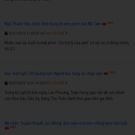
6261
Ngô Thanh Vân, Đàm Vĩnh Hưng đi xem phim của Mỹ Tâm
Xem chi tiết
03/01/2019 11:03:00 SA
Nhiều sao dự buổi ra mắt phim "Chị trợ lý của anh" có nữ ca sĩ đóng chính,
tối 2/1.
7674
Sao Việt nghỉ Tết Dương lịch: Người tiệc tùng, kẻ nhập viện
Xem chi tiết
03/01/2019 10:01:54 SA
Trong kỳ nghỉ lễ bốn ngày, Lan Phương, Tuấn Hưng gặp vấn đề sức khỏe
còn Hoa hậu Tiểu Vy, Đặng Thu Thảo dành thời gian bên gia đình.
Mỹ nhân 'Truyền thuyết Joo Mong' đón năm mới bên chồng kém tám tuổi
4502