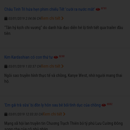
6761
Châu Tinh Trì hứa hẹn phim chiếu Tết 'cười ra nước mắt'
Xem chi tiết
03/01/2019 2:04:06 CH
"Tân hỷ kịch chi vương" do danh hài đạo diễn hé lộ tình tiết qua trailer đầu
tiên.
6260
Kim Kardashian có con thứ tư
Xem chi tiết
03/01/2019 1:03:37 CH
Ngôi sao truyền hình thực tế và chồng, Kanye West, nhờ người mang thai
hộ.
6582
'Em gái trà sữa' bị đồn ly hôn sau bê bối tình dục của chồng
Xem chi tiết
03/01/2019 12:03:33 CH
Mạng xã hội lan truyền tin Chương Trạch Thiên bỏ tỷ phú Lưu Cường Đông
song cha của cô phủ nhận.