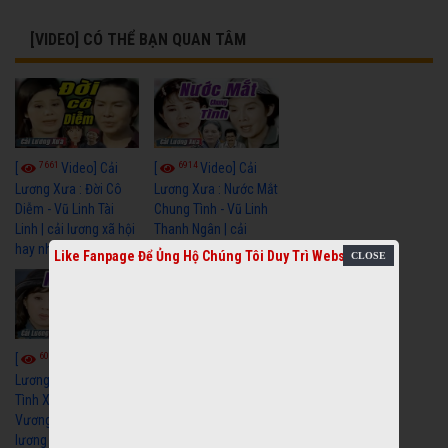
[VIDEO] CÓ THỂ BẠN QUAN TÂM
7661
6914
[
Video] Cải
[
Video] Cải
Lương Xưa : Đời Cô
Lương Xưa : Nước Mắt
Diễm - Vũ Linh Tài
Chung Tình - Vũ Linh
Linh | cải lương xã hội
Thanh Ngân | cải
hay nhất
lương xã hội hay nhất
Like Fanpage Để Ủng Hộ Chúng Tôi Duy Trì Website
6051
6675
[
Video] Cải
[
Video] Cải
Lương Xưa : Nghĩa Cũ
Lương Minh Vương Lệ
Tình Xưa - Minh
Thuỷ Hay Nhất - Cải
Vương Thoại Mỹ | cải
Lương Xã Hội Xưa Bất
lương xã hội hay nhất
Hủ