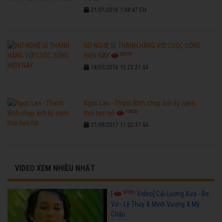
31/01/2016 1:08:47 CH
NỮ NGHỆ SĨ THANH HẰNG VỚI CUỘC SỐNG
32575
HIỆN NAY
18/05/2016 10:22:21 SA
Ngọc Lan - Thanh Bình chụp ảnh kỷ niệm
17820
thời hẹn hò
21/09/2017 11:02:37 SA
VIDEO XEM NHIỀU NHẤT
67085
[
Video] Cải Lương Xưa - Bơ
Vơ - Lệ Thủy & Minh Vương & Mỹ
Châu