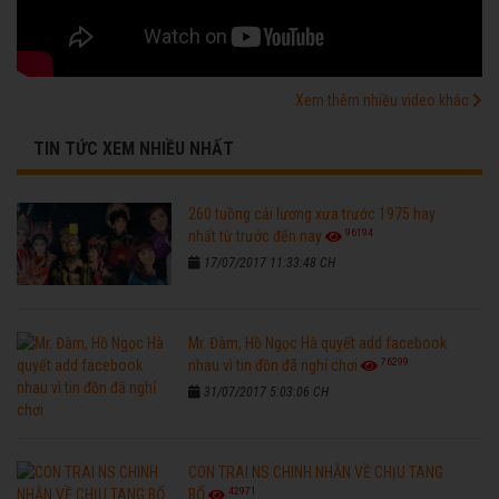
Xem thêm nhiều video khác
TIN TỨC XEM NHIỀU NHẤT
260 tuồng cải lương xưa trước 1975 hay
96194
nhất từ trước đến nay
17/07/2017 11:33:48 CH
Mr. Đàm, Hồ Ngọc Hà quyết add facebook
76299
nhau vì tin đồn đã nghỉ chơi
31/07/2017 5:03:06 CH
CON TRAI NS CHINH NHẪN VỀ CHỊU TANG
42971
BỐ