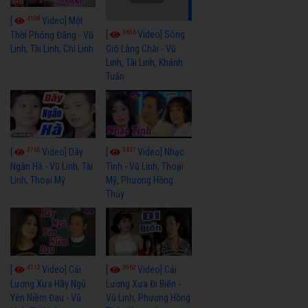
4108
[
Video] Một
3656
[
Video] Sóng
Thời Phóng Đãng - Vũ
Linh, Tài Linh, Chí Linh
Gió Làng Chài - Vũ
Linh, Tài Linh, Khánh
Tuấn
3765
3437
[
Video] Dãy
[
Video] Nhạc
Ngân Hà - Vũ Linh, Tài
Tình - Vũ Linh, Thoại
Linh, Thoại Mỹ
Mỹ, Phương Hồng
Thủy
4112
3962
[
Video] Cải
[
Video] Cải
Lương Xưa Hãy Ngủ
Lương Xưa Đi Biển -
Yên Niềm Đau - Vũ
Vũ Linh, Phương Hồng