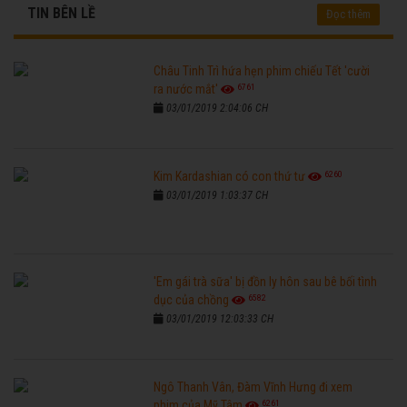
TIN BÊN LỀ
Đọc thêm
Châu Tinh Trì hứa hẹn phim chiếu Tết 'cười
6761
ra nước mắt'
03/01/2019 2:04:06 CH
6260
Kim Kardashian có con thứ tư
03/01/2019 1:03:37 CH
'Em gái trà sữa' bị đồn ly hôn sau bê bối tình
6582
dục của chồng
03/01/2019 12:03:33 CH
Ngô Thanh Vân, Đàm Vĩnh Hưng đi xem
6261
phim của Mỹ Tâm