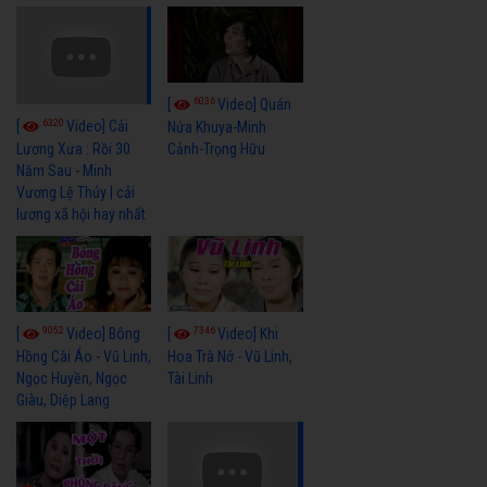
6036
[
Video] Quán
6320
[
Video] Cải
Nửa Khuya-Minh
Cảnh-Trọng Hữu
Lương Xưa : Rồi 30
Năm Sau - Minh
Vương Lệ Thủy | cải
lương xã hội hay nhất
9052
7346
[
Video] Bông
[
Video] Khi
Hồng Cài Áo - Vũ Linh,
Hoa Trà Nở - Vũ Linh,
Ngọc Huyền, Ngọc
Tài Linh
Giàu, Diệp Lang