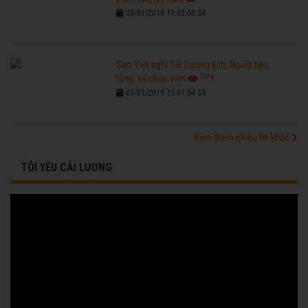
03/01/2019 11:03:00 SA
Sao Việt nghỉ Tết Dương lịch: Người tiệc
7674
tùng, kẻ nhập viện
03/01/2019 10:01:54 SA
Xem thêm nhiều tin khác
TÔI YÊU CẢI LƯƠNG