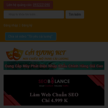
Liên hệ quảng cáo:
0932221090
Đăng nhập
|
Đăng ký
Chia sẻ video "Tôi yêu cải lương".