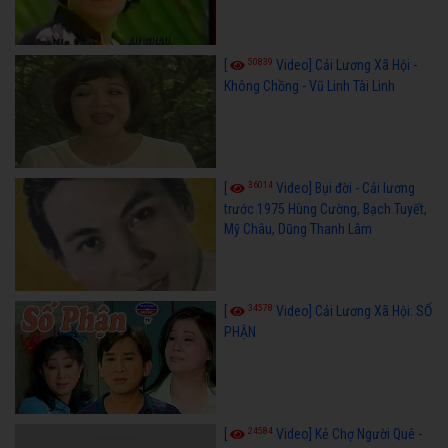
50839
[
Video] Cải Lương Xã Hội -
Không Chồng - Vũ Linh Tài Linh
36014
[
Video] Bụi đời - Cải lương
trước 1975 Hùng Cường, Bạch Tuyết,
Mỹ Châu, Dũng Thanh Lâm
34578
[
Video] Cải Lương Xã Hội: SỐ
PHẬN
24584
[
Video] Kẻ Chợ Người Quê -