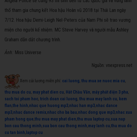
Angela Ponce sẽ cùng 93 thí sinh đến từ các quốc gia và vùng lãnh
thổ tham gia chung kết Hoa hậu Hoàn vũ 2018 tại Thái Lan ngày
7/12. Hoa hậu Demi-Leigh Nel-Peters của Nam Phi sẽ trao vương
miện cho người kế nhiệm. MC Steve Harvey và người mẫu Ashley
Graham dẫn dắt chương trình.
Ảnh:
Miss Universe
Nguồn: vnexpress.net
Xem cải lương miễn phí:
cai luong
,
thu mua xe nuoc mia cu
,
thu mua do cu
,
may phat dien cu
,
Hát Chầu Văn
,
máy phát điện 3 pha
,
sach toi pham hoc
,
trich doan cai luong
,
thu mua may lanh cu
,
kem
flan
,
the hinh
,
nhac que huong mp3
,
nhac han mp3
,
nhac dance
mp3
,
nhac dance remix
,
nhac cho ba bau
,
nhac dong que mp3
,
nhac xua
pham hong que
,
thu mua may phat dien
,
thu mua laptop cu
,
sua nap
bon cau thong minh
,
sua bon cau thong minh
,
may lanh cu
,
thu mua do
cu tan binh
,
laptop cu