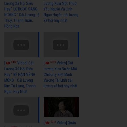
Lương Xã Hội Siêu
Lương Xưa Một Thuở
Hay " LỠ BƯỚC SANG
Yêu Người Vũ Linh
NGANG " Cải Lương Lệ
Ngọc Huyền cải lương
Thuỷ, Thanh Tuấn,
xã hội hay nhất
Hồng Nga
5462
5739
[
Video] Cải
[
Video] Cải
Lương Xã Hội Siêu
Lương Xưa Nước Mắt
Hay " BỂ HẬN MÊNH
Chiều Ly Biệt Minh
MÔNG " Cải Lương
Vương Tài Linh cải
Kim Tử Long, Thanh
lương xã hội hay nhất
Ngân Hay Nhất
6041
[
Video] Quán