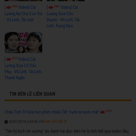
4433
3601
[
Video] Cải
[
Video] Cải
Lương Nợ Cha Con Trả
Lương Xưa Còn
- Vũ Linh, Tài Linh
Duyên - Vũ Linh, Tài
Linh, Trọng Hữu
4016
[
Video] Cải
Lương Xưa Cô Dâu
Phụ - Vũ Linh, Tài Linh,
Thanh Ngân
TIN BÊN LỀ LIÊN QUAN
6770
Châu Tinh Trì hứa hẹn phim chiếu Tết 'cười ra nước mắt'
Xem chi tiết
03/01/2019 2:04:06 CH
"Tân hỷ kịch chi vương" do danh hài đạo diễn hé lộ tình tiết qua trailer đầu