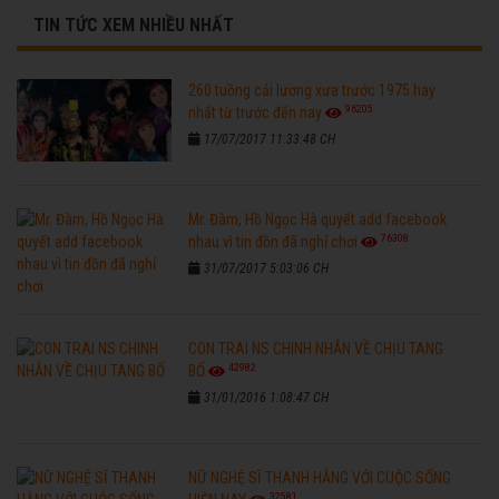
TIN TỨC XEM NHIỀU NHẤT
260 tuồng cải lương xưa trước 1975 hay
96205
nhất từ trước đến nay
17/07/2017 11:33:48 CH
Mr. Đàm, Hồ Ngọc Hà quyết add facebook
76308
nhau vì tin đồn đã nghỉ chơi
31/07/2017 5:03:06 CH
CON TRAI NS CHINH NHẪN VỀ CHỊU TANG
42982
BỐ
31/01/2016 1:08:47 CH
NỮ NGHỆ SĨ THANH HẰNG VỚI CUỘC SỐNG
32581