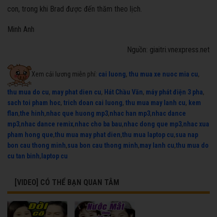
con, trong khi Brad được đến thăm theo lịch.
Minh Anh
Nguồn: giaitri.vnexpress.net
Xem cải lương miễn phí:
cai luong
,
thu mua xe nuoc mia cu
,
thu mua do cu
,
may phat dien cu
,
Hát Chầu Văn
,
máy phát điện 3 pha
,
sach toi pham hoc
,
trich doan cai luong
,
thu mua may lanh cu
,
kem
flan
,
the hinh
,
nhac que huong mp3
,
nhac han mp3
,
nhac dance
mp3
,
nhac dance remix
,
nhac cho ba bau
,
nhac dong que mp3
,
nhac xua
pham hong que
,
thu mua may phat dien
,
thu mua laptop cu
,
sua nap
bon cau thong minh
,
sua bon cau thong minh
,
may lanh cu
,
thu mua do
cu tan binh
,
laptop cu
[VIDEO] CÓ THỂ BẠN QUAN TÂM