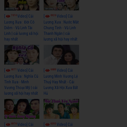
7674
6926
[
Video] Cải
[
Video] Cải
Lương Xưa : Đời Cô
Lương Xưa : Nước Mắt
Diễm - Vũ Linh Tài
Chung Tình - Vũ Linh
Linh | cải lương xã hội
Thanh Ngân | cải
hay nhất
lương xã hội hay nhất
6071
6688
[
Video] Cải
[
Video] Cải
Lương Xưa : Nghĩa Cũ
Lương Minh Vương Lệ
Tình Xưa - Minh
Thuỷ Hay Nhất - Cải
Vương Thoại Mỹ | cải
Lương Xã Hội Xưa Bất
lương xã hội hay nhất
Hủ
6976
6393
[
Video] Cải
[
Video] Cải