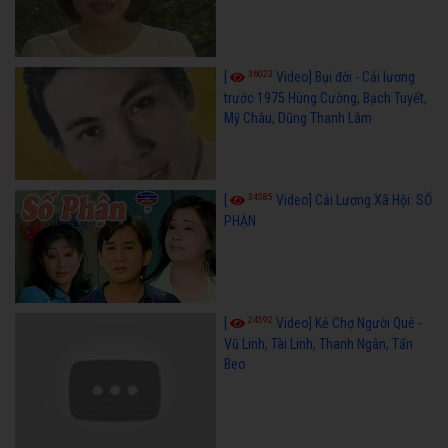
36023
[
Video] Bụi đời - Cải lương
trước 1975 Hùng Cường, Bạch Tuyết,
Mỹ Châu, Dũng Thanh Lâm
34585
[
Video] Cải Lương Xã Hội: SỐ
PHẬN
24592
[
Video] Kẻ Chợ Người Quê -
Vũ Linh, Tài Linh, Thanh Ngân, Tấn
Beo