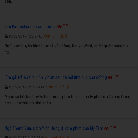
tiên.
6270
Kim Kardashian có con thứ tư
Xem chi tiết
03/01/2019 1:03:37 CH
Ngôi sao truyền hình thực tế và chồng, Kanye West, nhờ người mang thai
hộ.
6591
'Em gái trà sữa' bị đồn ly hôn sau bê bối tình dục của chồng
Xem chi tiết
03/01/2019 12:03:33 CH
Mạng xã hội lan truyền tin Chương Trạch Thiên bỏ tỷ phú Lưu Cường Đông
song cha của cô phủ nhận.
6270
Ngô Thanh Vân, Đàm Vĩnh Hưng đi xem phim của Mỹ Tâm
Xem chi tiết
03/01/2019 11:03:00 SA