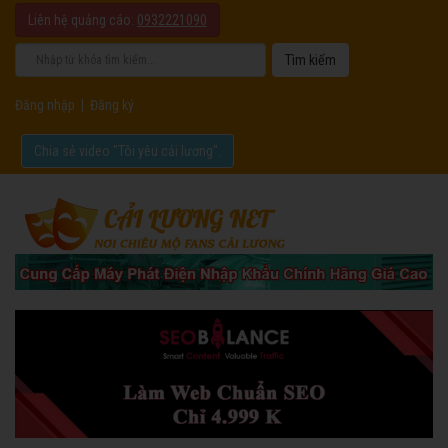
Liên hệ quảng cáo:
0932221090
Đăng nhập
|
Đăng ký
Chia sẻ video "Tôi yêu cải lương".