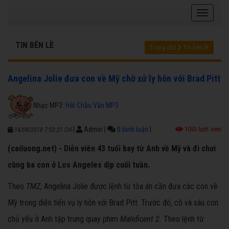
TIN BÊN LỀ
Trang chủ
Tin bên lề
Angelina Jolie đưa con về Mỹ chờ xử ly hôn với Brad Pitt
Nhạc MP3:
Hát Chầu Văn MP3
|
Admin
|
0 bình luận
|
1053 lượt xem
14/08/2018 7:02:21 CH
(cailuong.net) - Diễn viên 43 tuổi bay từ Anh về Mỹ và đi chơi
cùng ba con ở Los Angeles dịp cuối tuần.
Theo
TMZ
, Angelina Jolie được lệnh từ tòa án cần đưa các con về
Mỹ trong diễn tiến vụ ly hôn với Brad Pitt. Trước đó, cô và sáu con
chủ yếu ở Anh tập trung quay phim
Maleficent 2.
Theo lệnh từ