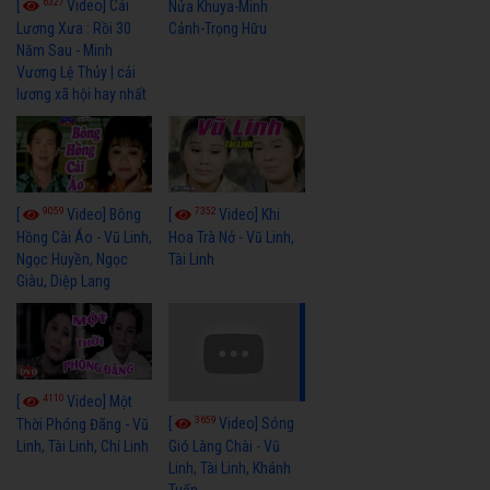
6327
[
Video] Cải
Nửa Khuya-Minh
Cảnh-Trọng Hữu
Lương Xưa : Rồi 30
Năm Sau - Minh
Vương Lệ Thủy | cải
lương xã hội hay nhất
9059
7352
[
Video] Bông
[
Video] Khi
Hồng Cài Áo - Vũ Linh,
Hoa Trà Nở - Vũ Linh,
Ngọc Huyền, Ngọc
Tài Linh
Giàu, Diệp Lang
4110
[
Video] Một
3659
[
Video] Sóng
Thời Phóng Đãng - Vũ
Linh, Tài Linh, Chí Linh
Gió Làng Chài - Vũ
Linh, Tài Linh, Khánh
Tuấn