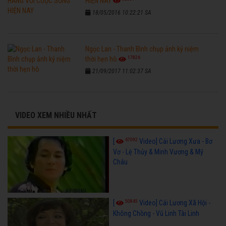
HIỆN NAY
18/05/2016 10:22:21 SA
Ngọc Lan - Thanh Bình chụp ảnh kỷ niệm
17826
thời hẹn hò
21/09/2017 11:02:37 SA
VIDEO XEM NHIỀU NHẤT
67092
[
Video] Cải Lương Xưa - Bơ
Vơ - Lệ Thủy & Minh Vương & Mỹ
Châu
50845
[
Video] Cải Lương Xã Hội -
Không Chồng - Vũ Linh Tài Linh