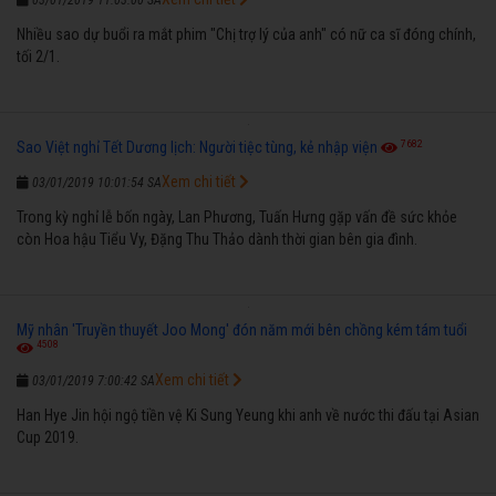
Nhiều sao dự buổi ra mắt phim "Chị trợ lý của anh" có nữ ca sĩ đóng chính,
tối 2/1.
7682
Sao Việt nghỉ Tết Dương lịch: Người tiệc tùng, kẻ nhập viện
Xem chi tiết
03/01/2019 10:01:54 SA
Trong kỳ nghỉ lễ bốn ngày, Lan Phương, Tuấn Hưng gặp vấn đề sức khỏe
còn Hoa hậu Tiểu Vy, Đặng Thu Thảo dành thời gian bên gia đình.
Mỹ nhân 'Truyền thuyết Joo Mong' đón năm mới bên chồng kém tám tuổi
4508
Xem chi tiết
03/01/2019 7:00:42 SA
Han Hye Jin hội ngộ tiền vệ Ki Sung Yeung khi anh về nước thi đấu tại Asian
Cup 2019.