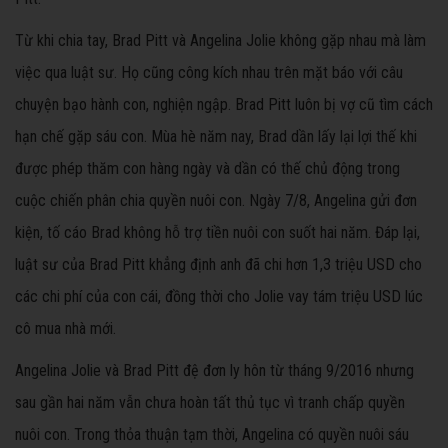
Từ khi chia tay, Brad Pitt và Angelina Jolie không gặp nhau mà làm
việc qua luật sư. Họ cũng công kích nhau trên mặt báo với câu
chuyện bạo hành con, nghiện ngập. Brad Pitt luôn bị vợ cũ tìm cách
hạn chế gặp sáu con. Mùa hè năm nay, Brad dần lấy lại lợi thế khi
được phép thăm con hàng ngày và dần có thế chủ động trong
cuộc chiến phân chia quyền nuôi con. Ngày 7/8, Angelina gửi đơn
kiện, tố cáo Brad không hỗ trợ tiền nuôi con suốt hai năm. Đáp lại,
luật sư của Brad Pitt khẳng định anh đã chi hơn 1,3 triệu USD cho
các chi phí của con cái, đồng thời cho Jolie vay tám triệu USD lúc
cô mua nhà mới.
Angelina Jolie và Brad Pitt đệ đơn ly hôn từ tháng 9/2016 nhưng
sau gần hai năm vẫn chưa hoàn tất thủ tục vì tranh chấp quyền
nuôi con. Trong thỏa thuận tạm thời, Angelina có quyền nuôi sáu