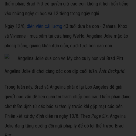
thẩm phán, Brad Pitt có quyền giữ các con không ít hơn bốn tiếng
vào những ngày đi học và 12 tiếng trong ngày nghỉ.
Ngày 12/8,
diễn viên cải lương
43 tuổi đưa ba con - Zahara, Knox
và Vivienne - mua sắm tại cửa hàng WeHo. Angelina Jolie mặc áo
phông trắng, quàng khăn đơn giản, cười tươi bên các con.
Angelina Jolie đi chơi cùng các con dịp cuối tuần. Ảnh:
Backgrid.
Trong tuần này, Brad và Angelina phải ở lại Los Angeles để giải
quyết các vấn đề liên quan tới tranh chấp con cái. Thẩm phán đang
chờ thẩm định từ các bác sĩ tâm lý trước khi gặp mặt các bên.
Phiên xét xử dự định diễn ra ngày 13/8. Theo
Page Six
, Angelina
Jolie đang tăng cường đội ngũ pháp lý để có lợi thế trước Brad
Pitt.