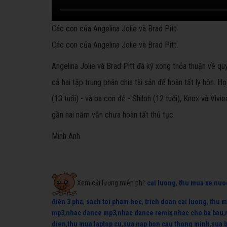
Các con của Angelina Jolie và Brad Pitt
Các con của Angelina Jolie và Brad Pitt.
Angelina Jolie và Brad Pitt đã ký xong thỏa thuận về quyề
cả hai tập trung phân chia tài sản để hoàn tất ly hôn. H
(13 tuổi) - và ba con đẻ - Shiloh (12 tuổi), Knox và Viv
gần hai năm vẫn chưa hoàn tất thủ tục.
Minh Anh
Xem cải lương miễn phí:
cai luong
,
thu mua xe nuo
điện 3 pha
,
sach toi pham hoc
,
trich doan cai luong
,
thu m
mp3
,
nhac dance mp3
,
nhac dance remix
,
nhac cho ba bau
,
dien
,
thu mua laptop cu
,
sua nap bon cau thong minh
,
sua 