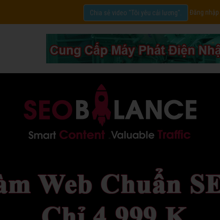
Đăng nhập
Chia sẻ video "Tôi yêu cải lương".