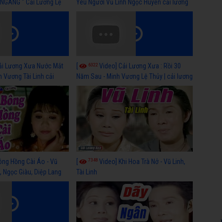
NGANG " Cải Lương Lệ
Yêu Người Vũ Linh Ngọc Huyền cải lương
n, Hồng Nga
xã hội hay nhất
6322
ải Lương Xưa Nước Mắt
[
Video] Cải Lương Xưa : Rồi 30
h Vương Tài Linh cải
Năm Sau - Minh Vương Lệ Thủy | cải lương
 nhất
xã hội hay nhất
7348
ông Hồng Cài Áo - Vũ
[
Video] Khi Hoa Trà Nở - Vũ Linh,
, Ngọc Giàu, Diệp Lang
Tài Linh