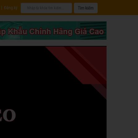
|
Đăng ký