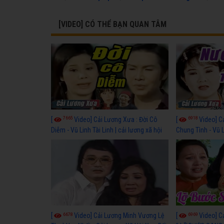
[VIDEO] CÓ THỂ BẠN QUAN TÂM
7665
6918
[
Video] Cải Lương Xưa : Đời Cô
[
Video] C
Diễm - Vũ Linh Tài Linh | cải lương xã hội
Chung Tình - Vũ 
hay nhất
lương xã hội hay
6678
6969
[
Video] Cải Lương Minh Vương Lệ
[
Video] C