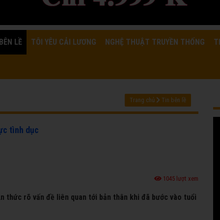
BÊN LỀ
TÔI YÊU CẢI LƯƠNG
NGHỆ THUẬT TRUYỀN THỐNG
T
Trang chủ
Tin bên lề
̣c tình dục
1045 lượt xem
thức rõ vấn đề liên quan tới bản thân khi đã bước vào tuổi