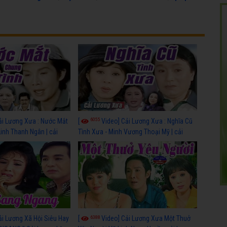
6055
ải Lương Xưa : Nước Mắt
[
Video] Cải Lương Xưa : Nghĩa Cũ
Linh Thanh Ngân | cải
Tình Xưa - Minh Vương Thoại Mỹ | cải
 nhất
lương xã hội hay nhất
6388
ải Lương Xã Hội Siêu Hay
[
Video] Cải Lương Xưa Một Thuở