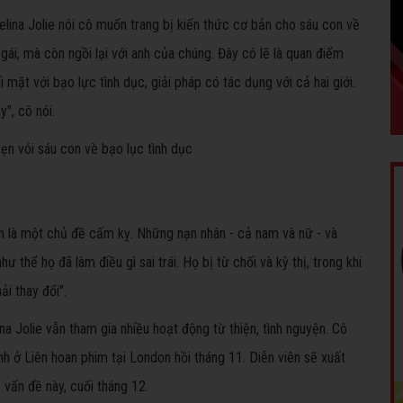
lina Jolie nói cô muốn trang bị kiến thức cơ bản cho sáu con về
gái, mà còn ngồi lại với anh của chúng. Đây có lẽ là quan điểm
 mặt với bạo lực tình dục, giải pháp có tác dụng với cả hai giới.
y", cô nói.
ẫn là một chủ đề cấm kỵ. Những nạn nhân - cả nam và nữ - và
ư thể họ đã làm điều gì sai trái. Họ bị từ chối và kỳ thị, trong khi
ải thay đổi".
na Jolie vẫn tham gia nhiều hoạt động từ thiện, tình nguyện. Cô
nh ở Liên hoan phim tại London hồi tháng 11. Diễn viên sẽ xuất
 vấn đề này, cuối tháng 12.