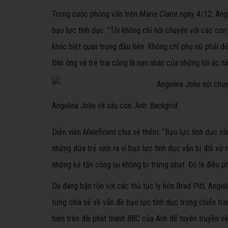
Trong cuộc phỏng vấn trên
Marie Claire
ngày 4/12, Ange
bạo lực tình dục. "Tôi không chỉ nói chuyện với các con 
khác biệt quan trọng đầu tiên. Không chỉ phụ nữ phải đối
Đàn ông và trẻ trai cũng là nạn nhân của những tội ác nà
Angelina Jolie và sáu con. Ảnh:
Backgrid.
Diễn viên
Maleficent
chia sẻ thêm: "Bạo lực tình dục v
những đứa trẻ sinh ra vì bạo lực tình dục vẫn bị đối xử nh
những kẻ tấn công lại không bị trừng phạt. Đó là điều ph
Dù đang bận rộn với các thủ tục ly hôn Brad Pitt, Angeli
từng chia sẻ về vấn đề bạo lực tình dục trong chiến tra
hiện trên đài phát thanh
BBC
của Anh để tuyên truyền về