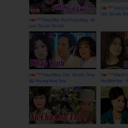
3657
[
Video] S
Linh, Tài Linh, K
4109
[
Video] Một Thời Phóng Đãng - Vũ
Linh, Tài Linh, Chí Linh
3438
4113
[
Video] Nhạc Tình - Vũ Linh, Thoại
[
Video] C
Mỹ, Phương Hồng Thủy
Yên Niềm Đau - Vũ