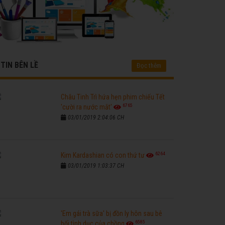
TIN BÊN LỀ
Đọc thêm
Châu Tinh Trì hứa hẹn phim chiếu Tết
6765
'cười ra nước mắt'
03/01/2019 2:04:06 CH
6264
Kim Kardashian có con thứ tư
03/01/2019 1:03:37 CH
'Em gái trà sữa' bị đồn ly hôn sau bê
6585
bối tình dục của chồng