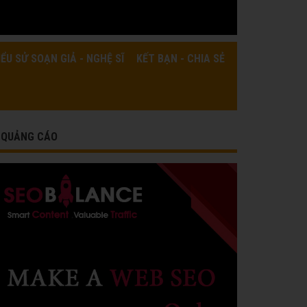
IỂU SỬ SOẠN GIẢ - NGHỆ SĨ
KẾT BẠN - CHIA SẺ
QUẢNG CÁO