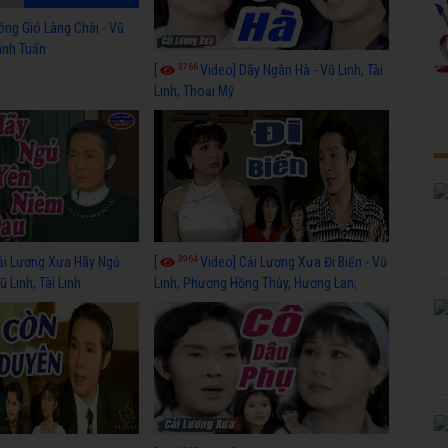
óng Gió Làng Chài - Vũ
hánh Tuấn
3766
[
Video] Dãy Ngân Hà - Vũ Linh, Tài
Linh, Thoại Mỹ
3964
ải Lương Xưa Hãy Ngủ
[
Video] Cải Lương Xưa Đi Biển - Vũ
 Linh, Tài Linh
Linh, Phương Hồng Thủy, Hương Lan,
Thanh Hằng