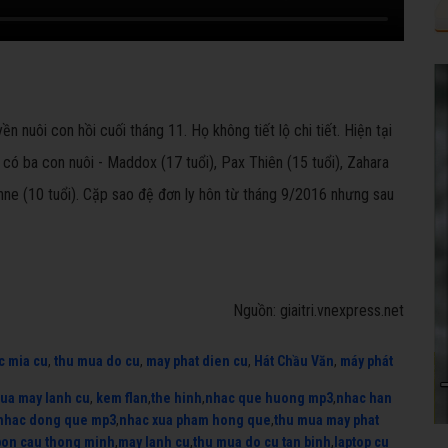
n nuôi con hồi cuối tháng 11. Họ không tiết lộ chi tiết. Hiện tại
ọ có ba con nuôi - Maddox (17 tuổi), Pax Thiên (15 tuổi), Zahara
ienne (10 tuổi). Cặp sao đệ đơn ly hôn từ tháng 9/2016 nhưng sau
Nguồn: giaitri.vnexpress.net
c mia cu
,
thu mua do cu
,
may phat dien cu
,
Hát Chầu Văn
,
máy phát
ua may lanh cu
,
kem flan
,
the hinh
,
nhac que huong mp3
,
nhac han
nhac dong que mp3
,
nhac xua pham hong que
,
thu mua may phat
bon cau thong minh
,
may lanh cu
,
thu mua do cu tan binh
,
laptop cu