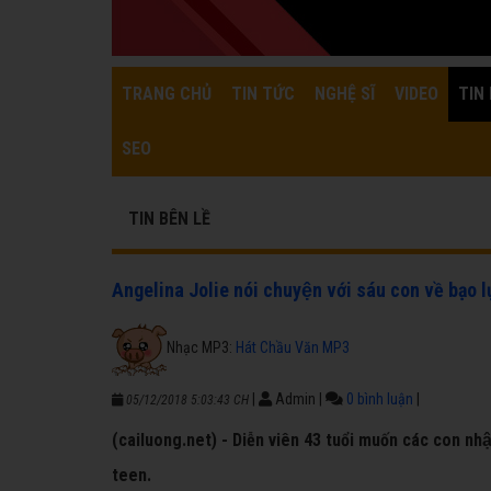
TRANG CHỦ
TIN TỨC
NGHỆ SĨ
VIDEO
TIN 
SEO
TIN BÊN LỀ
Angelina Jolie nói chuyện với sáu con về bạo lư
Nhạc MP3:
Hát Chầu Văn MP3
|
Admin
|
0 bình luận
|
05/12/2018 5:03:43 CH
(cailuong.net) - Diễn viên 43 tuổi muốn các con nhận 
teen.