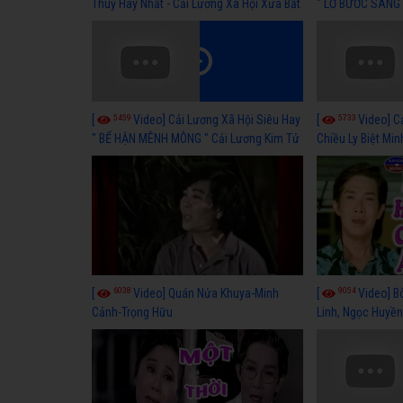
Thuỷ Hay Nhất - Cải Lương Xã Hội Xưa Bất
" LỠ BƯỚC SANG 
Hủ
Thuỷ, Thanh Tuấ
5459
5733
[
Video] Cải Lương Xã Hội Siêu Hay
[
Video] C
" BỂ HẬN MÊNH MÔNG " Cải Lương Kim Tử
Chiều Ly Biệt Min
Long, Thanh Ngân Hay Nhất
lương xã hội hay
6038
9054
[
Video] Quán Nửa Khuya-Minh
[
Video] B
Cảnh-Trọng Hữu
Linh, Ngọc Huyền