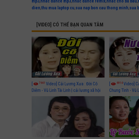
mp3
,
nhac dance mp3
,
nhac dance remix
,
nhac cho ba bau
,
dien
,
thu mua laptop cu
,
sua nap bon cau thong minh
,
sua 
[VIDEO] CÓ THỂ BẠN QUAN TÂM
7661
6914
[
Video] Cải Lương Xưa : Đời Cô
[
Video] C
Diễm - Vũ Linh Tài Linh | cải lương xã hội
Chung Tình - Vũ 
hay nhất
lương xã hội hay