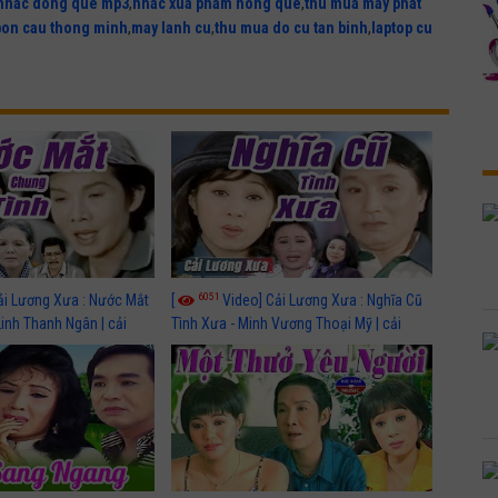
nhac dong que mp3
,
nhac xua pham hong que
,
thu mua may phat
bon cau thong minh
,
may lanh cu
,
thu mua do cu tan binh
,
laptop cu
6051
ải Lương Xưa : Nước Mắt
[
Video] Cải Lương Xưa : Nghĩa Cũ
Linh Thanh Ngân | cải
Tình Xưa - Minh Vương Thoại Mỹ | cải
 nhất
lương xã hội hay nhất