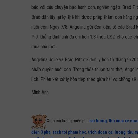
báo với câu chuyện bạo hành con, nghiện ngập. Brad Pit
Brad dần lấy lại lợi thế khi được phép thăm con hàng n
nuôi con. Ngày 7/8, Angelina gửi đơn kiện, tố cáo Brad k
Pitt khẳng định anh đã chi hơn 1,3 triệu USD cho các ch
mua nhà mới.
Angelina Jolie và Brad Pitt đệ đơn ly hôn từ tháng 9/20
chấp quyền nuôi con. Trong thỏa thuận tạm thời, Angeli
lịch. Phiên xét xử ly hôn tiếp theo giữa hai vợ chồng sẽ
Minh Anh
Xem cải lương miễn phí:
cai luong
,
thu mua xe nuo
điện 3 pha
,
sach toi pham hoc
,
trich doan cai luong
,
thu m