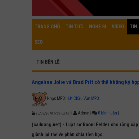
TRANG CHỦ
TIN TỨC
NGHỆ SĨ
VIDEO
TIN 
SEO
TIN BÊN LỀ
Angelina Jolie và Brad Pitt có thể không ký hợ
Nhạc MP3:
Hát Chầu Văn MP3
|
Admin
|
0 bình luận
|
10/08/2018 5:01:02 CH
(cailuong.net) - Luật sư Raoul Felder cho rằng cặp
giành lợi thế về phân chia tiền bạc.