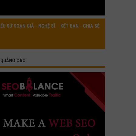
IỂU SỬ SOẠN GIẢ - NGHỆ SĨ
KẾT BẠN - CHIA SẺ
QUẢNG CÁO