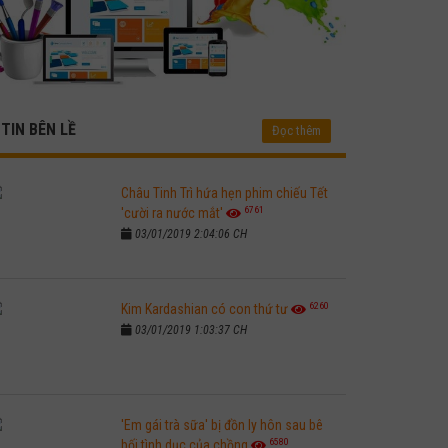
TIN BÊN LỀ
Đọc thêm
Châu Tinh Trì hứa hẹn phim chiếu Tết
6761
'cười ra nước mắt'
03/01/2019 2:04:06 CH
6260
Kim Kardashian có con thứ tư
03/01/2019 1:03:37 CH
'Em gái trà sữa' bị đồn ly hôn sau bê
6580
bối tình dục của chồng