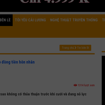
BÊN LỀ
TÔI YÊU CẢI LƯƠNG
NGHỆ THUẬT TRUYỀN THỐNG
T
Trang chủ
Tin bên lề
p đồng tiền hôn nhân
1314 lượt xem
 sao không có thỏa thuận trước khi cưới và đang nỗ lực