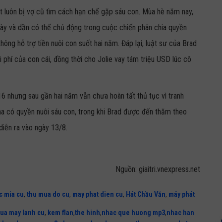
t luôn bị vợ cũ tìm cách hạn chế gặp sáu con. Mùa hè năm nay,
gày và dần có thế chủ động trong cuộc chiến phân chia quyền
hông hỗ trợ tiền nuôi con suốt hai năm. Đáp lại, luật sư của Brad
i phí của con cái, đồng thời cho Jolie vay tám triệu USD lúc cô
16 nhưng sau gần hai năm vẫn chưa hoàn tất thủ tục vì tranh
na có quyền nuôi sáu con, trong khi Brad được đến thăm theo
 diễn ra vào ngày 13/8.
Nguồn: giaitri.vnexpress.net
c mia cu
,
thu mua do cu
,
may phat dien cu
,
Hát Chầu Văn
,
máy phát
ua may lanh cu
,
kem flan
,
the hinh
,
nhac que huong mp3
,
nhac han