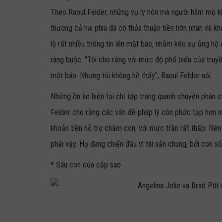
Theo Raoul Felder, những vụ ly hôn mà người hâm mộ khô
thường cả hai phía đã có thỏa thuận tiền hôn nhân và kh
lộ rất nhiều thông tin lên mặt báo, nhằm kéo sự ủng hộ
ràng buộc. "Tôi cho rằng với mức độ phổ biến của truyền
mặt báo. Nhưng tôi không hề thấy", Raoul Felder nói.
Những ồn ào hiện tại chỉ tập trung quanh chuyện phân c
Felder cho rằng các vấn đề pháp lý còn phức tạp hơn n
khoản tiền hỗ trợ chăm con, với mức trần rất thấp. Nên 
phải vậy. Họ đang chiến đấu vì tài sản chung, bởi con số 
* Sáu con của cặp sao