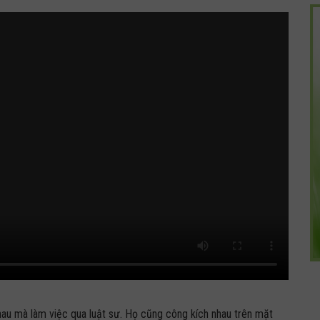
nhau mà làm việc qua luật sư. Họ cũng công kích nhau trên mặt