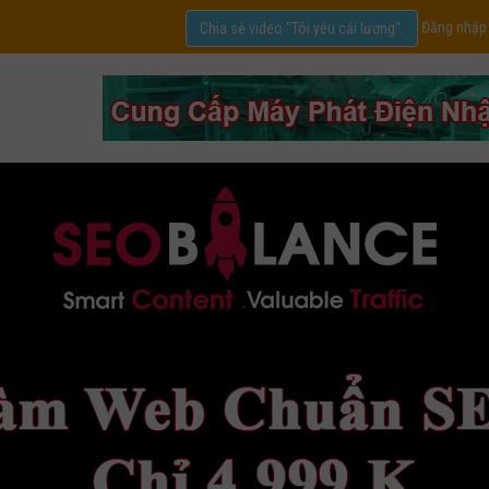
Đăng nhập
Chia sẻ video "Tôi yêu cải lương".