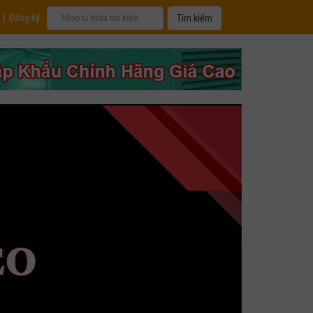
|
Đăng ký