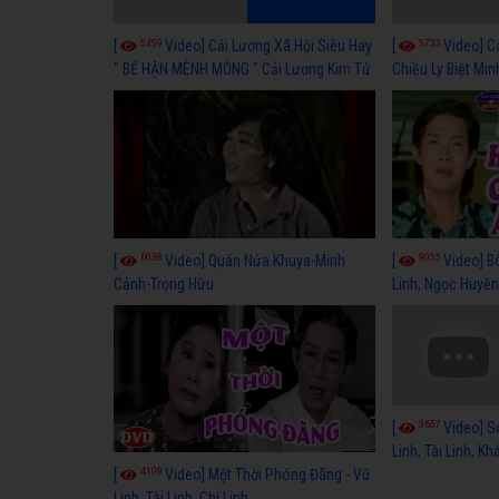
5459
5733
[
Video] Cải Lương Xã Hội Siêu Hay
[
Video] C
" BỂ HẬN MÊNH MÔNG " Cải Lương Kim Tử
Chiều Ly Biệt Min
Long, Thanh Ngân Hay Nhất
lương xã hội hay
6038
9055
[
Video] Quán Nửa Khuya-Minh
[
Video] B
Cảnh-Trọng Hữu
Linh, Ngọc Huyền
3657
[
Video] S
Linh, Tài Linh, K
4109
[
Video] Một Thời Phóng Đãng - Vũ
Linh, Tài Linh, Chí Linh