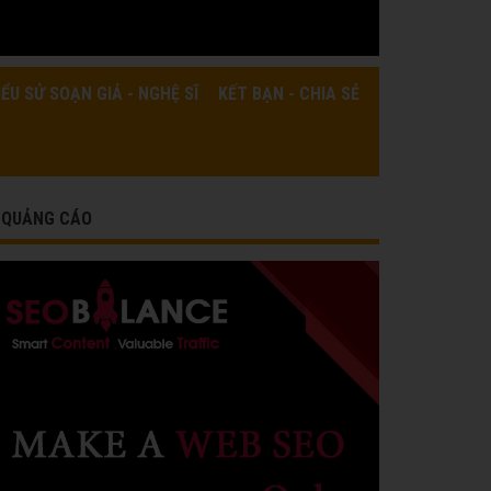
IỂU SỬ SOẠN GIẢ - NGHỆ SĨ
KẾT BẠN - CHIA SẺ
QUẢNG CÁO