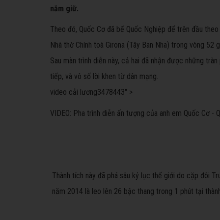
nắm giữ.
Theo đó, Quốc Cơ đã bế Quốc Nghiệp để trên đầu theo 
Nhà thờ Chính toà Girona (Tây Ban Nha) trong vòng 52 g
Sau màn trình diễn này, cả hai đã nhận được những trà
tiếp, và vô số lời khen từ dân mạng.
video cải lương
3478443" >
VIDEO: Pha trình diễn ấn tượng của anh em Quốc Cơ - 
Thành tích này đã phá sâu kỷ lục thế giới do cặp đôi 
năm 2014 là leo lên 26 bậc thang trong 1 phút tại thà