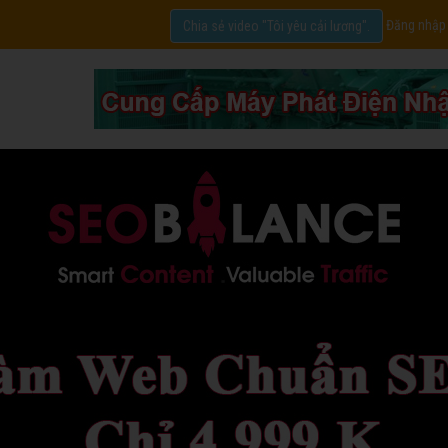
Đăng nhập
Chia sẻ video "Tôi yêu cải lương".