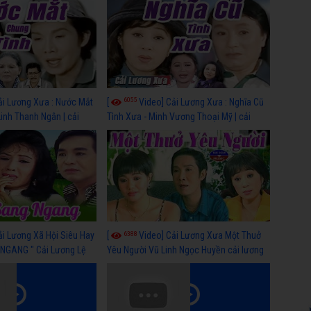
6055
ải Lương Xưa : Nước Mắt
[
Video] Cải Lương Xưa : Nghĩa Cũ
Linh Thanh Ngân | cải
Tình Xưa - Minh Vương Thoại Mỹ | cải
 nhất
lương xã hội hay nhất
6388
ải Lương Xã Hội Siêu Hay
[
Video] Cải Lương Xưa Một Thuở
NGANG " Cải Lương Lệ
Yêu Người Vũ Linh Ngọc Huyền cải lương
n, Hồng Nga
xã hội hay nhất