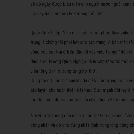
sẽ có ngày được biểu diễn cho người nước ngoài xem, đư
lục này đã hiện thực hóa mong mỏi ấy”.
Quốc Cơ kể tiếp: “Lúc chinh phục từng bậc thang như th
trọng là chúng tôi phải hết sức tập trung, vì bản thân t
sống của em trai ở trên đầu. Vì vậy việc tôi nghĩ đến ch
đuối sức. Nhưng Quốc Nghiệp đã nương theo tôi mỗi khi 
viên tôi giữ nhịp trong từng hơi thở”.
Cũng theo Quốc Cơ, sau khi đã để lại ấn tượng mạnh với 
tập luyện cho hoàn thiện tiết mục Sức mạnh đôi tay ở 
một lần nữa, để mọi người hiểu nhiều hơn về bộ môn này
Nói về ước mong của mình, Quốc Cơ tâm sự rằng: “Với 
công nhận và có chỗ đứng nhất định trong lòng công ch