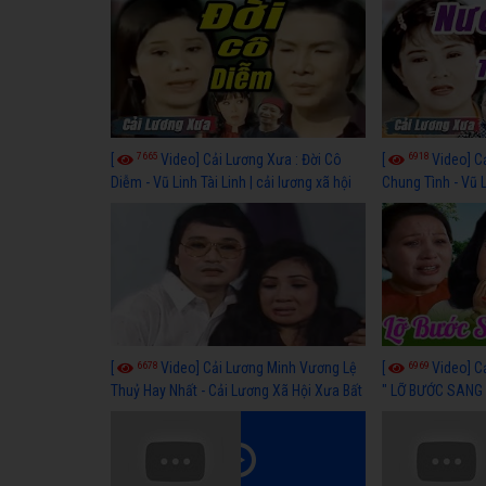
7665
6918
[
Video] Cải Lương Xưa : Đời Cô
[
Video] C
Diễm - Vũ Linh Tài Linh | cải lương xã hội
Chung Tình - Vũ 
hay nhất
lương xã hội hay
6678
6969
[
Video] Cải Lương Minh Vương Lệ
[
Video] C
Thuỷ Hay Nhất - Cải Lương Xã Hội Xưa Bất
" LỠ BƯỚC SANG 
Hủ
Thuỷ, Thanh Tuấ