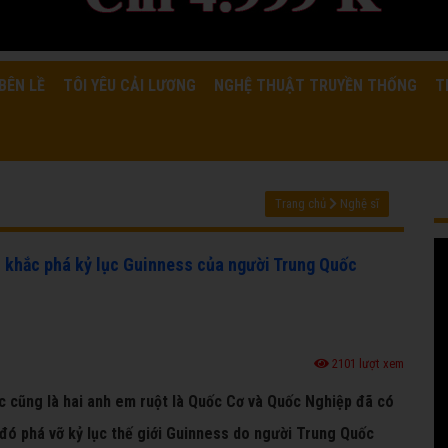
BÊN LỀ
TÔI YÊU CẢI LƯƠNG
NGHỆ THUẬT TRUYỀN THỐNG
T
Trang chủ
Nghệ sĩ
 khắc phá kỷ lục Guinness của người Trung Quốc
2101 lượt xem
iếc cũng là hai anh em ruột là Quốc Cơ và Quốc Nghiệp đã có
 đó phá vỡ kỷ lục thế giới Guinness do người Trung Quốc