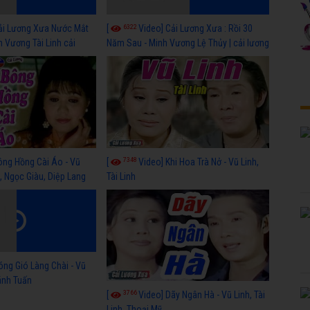
6322
ải Lương Xưa Nước Mắt
[
Video] Cải Lương Xưa : Rồi 30
h Vương Tài Linh cải
Năm Sau - Minh Vương Lệ Thủy | cải lương
 nhất
xã hội hay nhất
7348
ông Hồng Cài Áo - Vũ
[
Video] Khi Hoa Trà Nở - Vũ Linh,
, Ngọc Giàu, Diệp Lang
Tài Linh
óng Gió Làng Chài - Vũ
hánh Tuấn
3766
[
Video] Dãy Ngân Hà - Vũ Linh, Tài
Linh, Thoại Mỹ