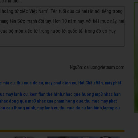
úc mà thôi”.
hoàng tử xiếc Việt Nam". Tên tuổi của cả hai rất nổi tiếng trong
 mang tên Sức mạnh đôi tay. Hơn 10 năm nay, với tiết mục này, hai
ỏ của bộ môn xiếc từ trong nước tới quốc tế, trong đó có Huy
Nguồn: cailuongvietnam.com
c mia cu
,
thu mua do cu
,
may phat dien cu
,
Hát Chầu Văn
,
máy phát
ua may lanh cu
,
kem flan
,
the hinh
,
nhac que huong mp3
,
nhac han
nhac dong que mp3
,
nhac xua pham hong que
,
thu mua may phat
bon cau thong minh
,
may lanh cu
,
thu mua do cu tan binh
,
laptop cu