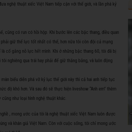
a nghệ thuật xiếc Việt Nam tiếp cận với thế giới, và lần phá kỷ
ế, cũng có run có hồi hộp. Khi bước lên các bậc thang, điều quan
ôi phải giữ thể lực tốt nhất có thể, hơn nữa tôi còn đội cả mạng
ỉ là cố gắng nỗ lực hết mình. Khi ở những bậc thang 60, tôi đã bị
tôi nghiêng qua trái hay phải để giữ thăng bằng, và luôn động
màn biểu diễn phá vỡ kỷ lục thế giới này thì cả hai anh tiếp tục
mức độ khó hơn. Và sau đó sẽ thực hiện liveshow “Anh em” thêm
 cũng như loại hình nghệ thuật khác.
nghề , mong ước của tôi là nghệ thuật xiếc Việt Nam luôn được
úng và khán giả Việt Nam. Còn với cuộc sống, tôi chỉ mong ước