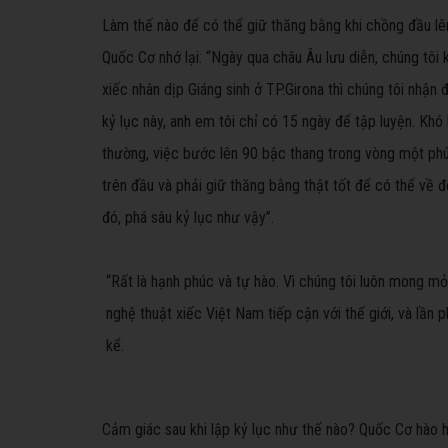
Làm thế nào để có thể giữ thăng bằng khi chồng đầu lên
Quốc Cơ nhớ lại: “Ngày qua châu Âu lưu diễn, chúng tôi k
xiếc nhân dịp Giáng sinh ở TP.Girona thì chúng tôi nhận 
kỷ lục này, anh em tôi chỉ có 15 ngày để tập luyện. Khó k
thường, việc bước lên 90 bậc thang trong vòng một phú
trên đầu và phải giữ thăng bằng thật tốt để có thể về đ
đó, phá sâu kỷ lục như vậy”.
“Rất là hạnh phúc và tự hào. Vì chúng tôi luôn mong m
nghệ thuật xiếc Việt Nam tiếp cận với thế giới, và lầ
kể.
Cảm giác sau khi lập kỷ lục như thế nào? Quốc Cơ hào h