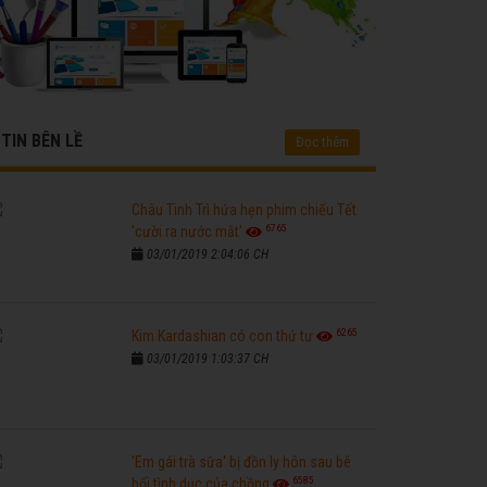
TIN BÊN LỀ
Đọc thêm
Châu Tinh Trì hứa hẹn phim chiếu Tết
6765
'cười ra nước mắt'
03/01/2019 2:04:06 CH
6265
Kim Kardashian có con thứ tư
03/01/2019 1:03:37 CH
'Em gái trà sữa' bị đồn ly hôn sau bê
6585
bối tình dục của chồng