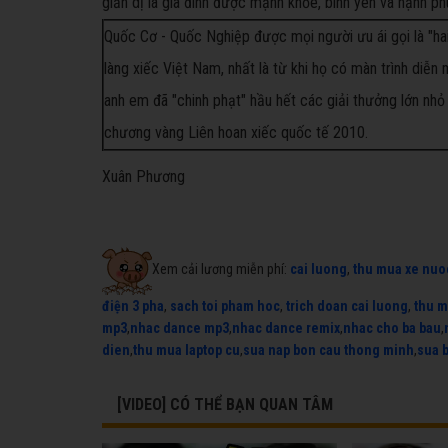
giản dị là gia đinh được mạnh khỏe, bình yên và hạnh ph
Quốc Cơ - Quốc Nghiệp được mọi người ưu ái gọi là "hai 
làng xiếc Việt Nam, nhất là từ khi họ có màn trình diễn
anh em đã "chinh phạt" hầu hết các giải thưởng lớn nh
chương vàng Liên hoan xiếc quốc tế 2010.
Xuân Phương
Xem cải lương miễn phí:
cai luong
,
thu mua xe nuo
điện 3 pha
,
sach toi pham hoc
,
trich doan cai luong
,
thu m
mp3
,
nhac dance mp3
,
nhac dance remix
,
nhac cho ba bau
,
dien
,
thu mua laptop cu
,
sua nap bon cau thong minh
,
sua 
[VIDEO] CÓ THỂ BẠN QUAN TÂM