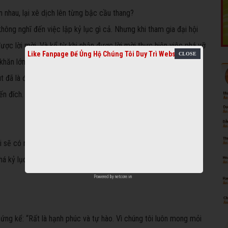
 nhau, lại xê dịch lên từng bậc cầu thang?
hông nghĩ đến việc lập kỷ lục gì cả. Nhưng khi tham gia đại hội
được lời mời. Và kể từ khi nhận được lời mời thực hiện việc phá vỡ
Like Fanpage Để Ủng Hộ Chúng Tôi Duy Trì Website
hăn lớn nhất của tôi là phải giữ được thể lực thật tốt vì bình
t đã là điều không dễ dàng. Bây giờ, tôi còn nâng Quốc Nghiệp
ến đích. Quả thật là chúng tôi không nghĩ rằng đã làm được điều
ỏi sẽ có ngày được biểu diễn cho người nước ngoài xem, đưa
n phá kỷ lục này đã hiện thực hóa mong mỏi ấy”, Quốc Cơ hào hứng
Powered by
netcore.vn
ứng kể: “Rất là hạnh phúc và tự hào. Vì chúng tôi luôn mong mỏi