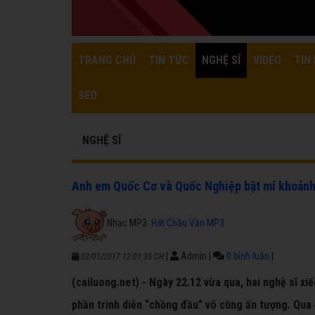
TRANG CHỦ
TIN TỨC
NGHỆ SĨ
VIDEO
TIN 
SEO
NGHỆ SĨ
Anh em Quốc Cơ và Quốc Nghiệp bật mí khoảnh
Nhạc MP3:
Hát Chầu Văn MP3
|
Admin
|
0 bình luận
|
02/01/2017 12:01:35 CH
(cailuong.net) - Ngày 22.12 vừa qua, hai nghệ sĩ x
phần trình diễn “chồng đầu” vô cùng ấn tượng. Qua