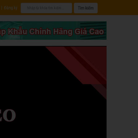
|
Đăng ký