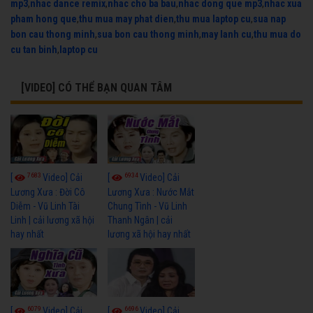
mp3
,
nhac dance remix
,
nhac cho ba bau
,
nhac dong que mp3
,
nhac xua
pham hong que
,
thu mua may phat dien
,
thu mua laptop cu
,
sua nap
bon cau thong minh
,
sua bon cau thong minh
,
may lanh cu
,
thu mua do
cu tan binh
,
laptop cu
[VIDEO] CÓ THỂ BẠN QUAN TÂM
7683
6934
[
Video] Cải
[
Video] Cải
Lương Xưa : Đời Cô
Lương Xưa : Nước Mắt
Diễm - Vũ Linh Tài
Chung Tình - Vũ Linh
Linh | cải lương xã hội
Thanh Ngân | cải
hay nhất
lương xã hội hay nhất
6079
6696
[
Video] Cải
[
Video] Cải