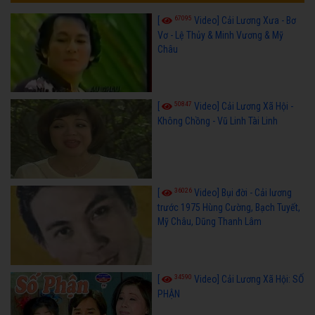
67095
[
Video] Cải Lương Xưa - Bơ
Vơ - Lệ Thủy & Minh Vương & Mỹ
Châu
50847
[
Video] Cải Lương Xã Hội -
Không Chồng - Vũ Linh Tài Linh
36026
[
Video] Bụi đời - Cải lương
trước 1975 Hùng Cường, Bạch Tuyết,
Mỹ Châu, Dũng Thanh Lâm
34590
[
Video] Cải Lương Xã Hội: SỐ
PHẬN