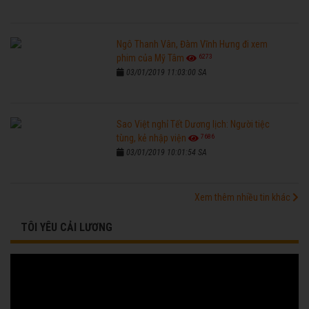
Ngô Thanh Vân, Đàm Vĩnh Hưng đi xem
6273
phim của Mỹ Tâm
03/01/2019 11:03:00 SA
Sao Việt nghỉ Tết Dương lịch: Người tiệc
7686
tùng, kẻ nhập viện
03/01/2019 10:01:54 SA
Xem thêm nhiều tin khác
TÔI YÊU CẢI LƯƠNG