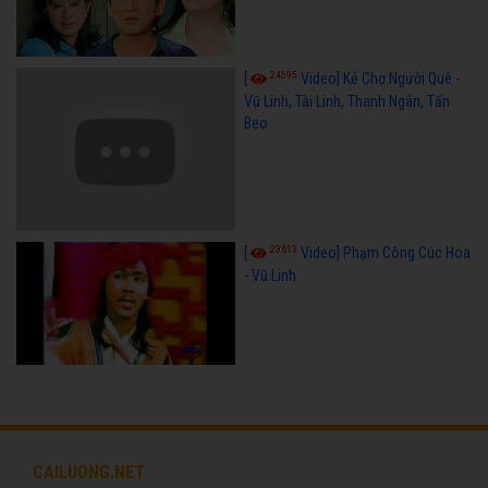
24595
[
Video] Kẻ Chợ Người Quê -
Vũ Linh, Tài Linh, Thanh Ngân, Tấn
Beo
23613
[
Video] Phạm Công Cúc Hoa
- Vũ Linh
CAILUONG.NET