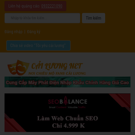
Liên hệ quảng cáo:
0932221090
Đăng nhập
|
Đăng ký
Chia sẻ video "Tôi yêu cải lương".