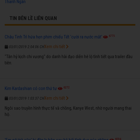
Thanh Ngân
TIN BÊN LỀ LIÊN QUAN
6775
Châu Tinh Trì hứa hẹn phim chiếu Tết 'cười ra nước mắt'
Xem chi tiết
03/01/2019 2:04:06 CH
"Tân hỷ kịch chi vương" do danh hài đạo diễn hé lộ tình tiết qua trailer đầu
tiên.
6272
Kim Kardashian có con thứ tư
Xem chi tiết
03/01/2019 1:03:37 CH
Ngôi sao truyền hình thực tế và chồng, Kanye West, nhờ người mang thai
hộ.
6594
'Em gái trà sữa' bị đồn ly hôn sau bê bối tình dục của chồng