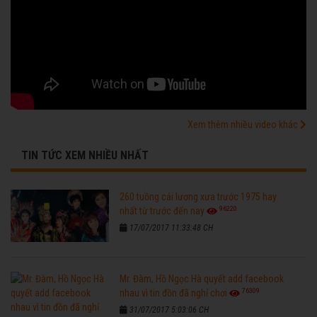
Xem thêm nhiều video khác
TIN TỨC XEM NHIỀU NHẤT
260 tuồng cải lương xưa trước 1975 hay
96220
nhất từ trước đến nay
17/07/2017 11:33:48 CH
Mr. Đàm, Hồ Ngọc Hà quyết add facebook
76309
nhau vì tin đồn đã nghỉ chơi
31/07/2017 5:03:06 CH