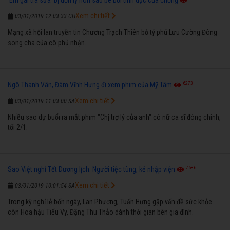
Xem chi tiết
03/01/2019 12:03:33 CH
Mạng xã hội lan truyền tin Chương Trạch Thiên bỏ tỷ phú Lưu Cường Đông
song cha của cô phủ nhận.
6273
Ngô Thanh Vân, Đàm Vĩnh Hưng đi xem phim của Mỹ Tâm
Xem chi tiết
03/01/2019 11:03:00 SA
Nhiều sao dự buổi ra mắt phim "Chị trợ lý của anh" có nữ ca sĩ đóng chính,
tối 2/1.
7686
Sao Việt nghỉ Tết Dương lịch: Người tiệc tùng, kẻ nhập viện
Xem chi tiết
03/01/2019 10:01:54 SA
Trong kỳ nghỉ lễ bốn ngày, Lan Phương, Tuấn Hưng gặp vấn đề sức khỏe
còn Hoa hậu Tiểu Vy, Đặng Thu Thảo dành thời gian bên gia đình.