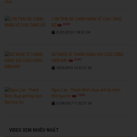
CON TRAI NS CHINH NHẪN VỀ CHỊU TANG
42985
BỐ
31/01/2016 1:08:47 CH
NỮ NGHỆ SĨ THANH HẰNG VỚI CUỘC SỐNG
32583
HIỆN NAY
18/05/2016 10:22:21 SA
Ngọc Lan - Thanh Bình chụp ảnh kỷ niệm
17828
thời hẹn hò
21/09/2017 11:02:37 SA
VIDEO XEM NHIỀU NHẤT