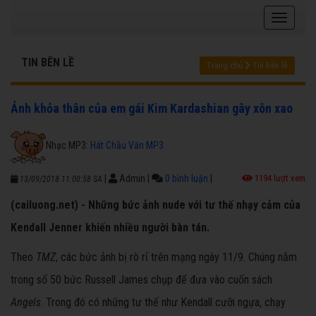
TIN BÊN LỀ
Trang chủ
Tin bên lề
Ảnh khỏa thân của em gái Kim Kardashian gây xôn xao
Nhạc MP3:
Hát Chầu Văn MP3
|
Admin
|
0 bình luận
|
1194 lượt xem
13/09/2018 11:00:58 SA
(cailuong.net) - Những bức ảnh nude với tư thế nhạy cảm của
Kendall Jenner khiến nhiều người bàn tán.
Theo
TMZ
, các bức ảnh bị rò rỉ trên mạng ngày 11/9. Chúng nằm
trong số 50 bức Russell James chụp để đưa vào cuốn sách
Angels
. Trong đó có những tư thế như Kendall cưỡi ngựa, chạy