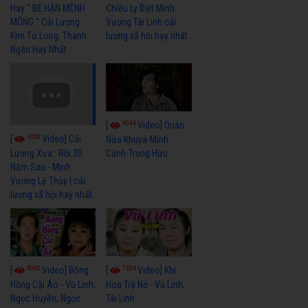
Hay " BỂ HẬN MÊNH
Chiều Ly Biệt Minh
MÔNG " Cải Lương
Vương Tài Linh cải
Kim Tử Long, Thanh
lương xã hội hay nhất
Ngân Hay Nhất
6044
[
Video] Quán
6328
[
Video] Cải
Nửa Khuya-Minh
Cảnh-Trọng Hữu
Lương Xưa : Rồi 30
Năm Sau - Minh
Vương Lệ Thủy | cải
lương xã hội hay nhất
9062
7354
[
Video] Bông
[
Video] Khi
Hồng Cài Áo - Vũ Linh,
Hoa Trà Nở - Vũ Linh,
Ngọc Huyền, Ngọc
Tài Linh