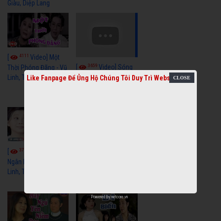
Giàu, Diệp Lang
4111
[
Video] Một
3659
[
Video] Sóng
Thời Phóng Đãng - Vũ
Linh, Tài Linh, Chí Linh
Gió Làng Chài - Vũ
Like Fanpage Để Ủng Hộ Chúng Tôi Duy Trì Website
Linh, Tài Linh, Khánh
Tuấn
3770
3442
[
Video] Dãy
[
Video] Nhạc
Ngân Hà - Vũ Linh, Tài
Tình - Vũ Linh, Thoại
Linh, Thoại Mỹ
Mỹ, Phương Hồng
Thủy
Powered by
netcore.vn