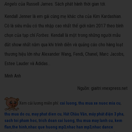
Angels
của Russell James. Sách phát hành thời gian tới.
Kendall Jenner là em gái cùng mẹ khác cha của Kim Kardashian.
Cô là siêu mẫu có thu nhập cao nhất thế giới năm 2017 theo bình
chọn của tạp chí
Forbes
. Kendall là một trong những người mẫu
đắt show nhất năm qua khi trình diễn và quảng cáo cho hàng loạt
thương hiệu lớn như Alexander Wang, Fendi, Chanel, Marc Jacobs,
Estee Lauder và Adidas...
Minh Anh
Nguồn: giaitri.vnexpress.net
Xem cải lương miễn phí:
cai luong
,
thu mua xe nuoc mia cu
,
thu mua do cu
,
may phat dien cu
,
Hát Chầu Văn
,
máy phát điện 3 pha
,
sach toi pham hoc
,
trich doan cai luong
,
thu mua may lanh cu
,
kem
flan
,
the hinh
,
nhac que huong mp3
,
nhac han mp3
,
nhac dance