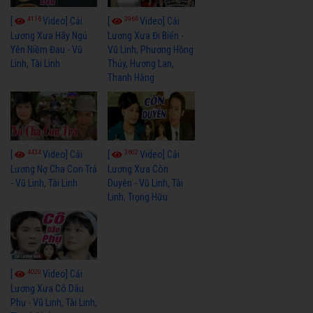
4116
3966
[
Video] Cải
[
Video] Cải
Lương Xưa Hãy Ngủ
Lương Xưa Đi Biển -
Yên Niềm Đau - Vũ
Vũ Linh, Phương Hồng
Linh, Tài Linh
Thủy, Hương Lan,
Thanh Hằng
4434
3602
[
Video] Cải
[
Video] Cải
Lương Nợ Cha Con Trả
Lương Xưa Còn
- Vũ Linh, Tài Linh
Duyên - Vũ Linh, Tài
Linh, Trọng Hữu
4020
[
Video] Cải
Lương Xưa Cô Dâu
Phụ - Vũ Linh, Tài Linh,