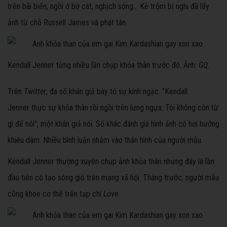
trên bãi biển, ngồi ở bờ cát, nghịch sóng... Kẻ trộm bị nghi đã lấy
ảnh từ chỗ Russell James và phát tán.
Kendall Jenner từng nhiều lần chụp khỏa thân trước đó. Ảnh:
GQ.
Trên
Twitter
, đa số khán giả bày tỏ sự kinh ngạc. "Kendall
Jenner thực sự khỏa thân rồi ngồi trên lưng ngựa. Tôi không còn từ
gì để nói", một khán giả nói. Số khác đánh giá hình ảnh có hơi hướng
khiêu dâm. Nhiều bình luận nhắm vào thân hình của người mẫu.
Kendall Jenner thường xuyên chụp ảnh khỏa thân nhưng đây là lần
đầu tiên cô tạo sóng gió trên mạng xã hội. Tháng trước, người mẫu
cũng khoe cơ thể trên tạp chí
Love.