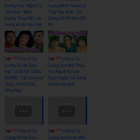
Lương Xưa : Nghĩa Cũ
Lương Minh Vương Lệ
Tình Xưa - Minh
Thuỷ Hay Nhất - Cải
Vương Thoại Mỹ | cải
Lương Xã Hội Xưa Bất
lương xã hội hay nhất
Hủ
6988
6397
[
Video] Cải
[
Video] Cải
Lương Xã Hội Siêu
Lương Xưa Một Thuở
Hay " LỠ BƯỚC SANG
Yêu Người Vũ Linh
NGANG " Cải Lương Lệ
Ngọc Huyền cải lương
Thuỷ, Thanh Tuấn,
xã hội hay nhất
Hồng Nga
5465
5740
[
Video] Cải
[
Video] Cải
Lương Xã Hội Siêu
Lương Xưa Nước Mắt