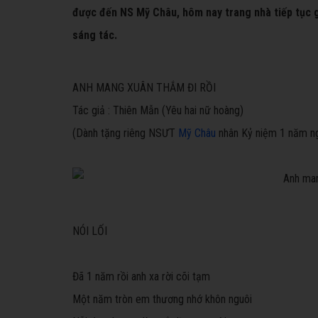
được đến NS Mỹ Châu, hôm nay trang nhà tiếp tục g
sáng tác.
ANH MANG XUÂN THẮM ĐI RỒI
Tác giả : Thiên Mẫn (Yêu hai nữ hoàng)
(Dành tặng riêng NSƯT
Mỹ Châu
nhân Kỷ niệm 1 năm n
NÓI LỐI
Đã 1 năm rồi anh xa rời cõi tạm
Một năm tròn em thương nhớ khôn nguôi