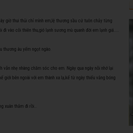
y giờ thui thủi chỉ mình em,lệ thương sầu cứ tuôn chảy từng
đi vào cõi thiên thu,gió lạnh sương mù quanh đời em lạnh giá......
êu thương âu yếm ngọt ngào.
anh vẫn nhẹ nhàng chăm sóc cho em. Ngày qua ngày nỗi nhớ lại
ế giới bên ngoài với em thành xa lạ,kể từ ngày thiếu vắng bóng