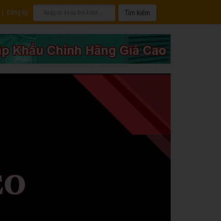
|
Đăng ký