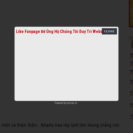
Like Fanpage Để Ủng Hộ Chúng Tôi Duy Trì Website
Powered by
netcore.vn
ề miền xa thăm thẳm....Atlanta mùa này lạnh lắm nhưng chẳng còn