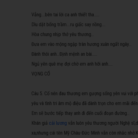
Vẳng....bên tai lời ca anh thiết tha......
Dìu dặt bổng trầm....ru giấc say nồng....
Hòa chung nhịp thở yêu thương...
Đưa em vào mộng ngập tràn hương xuân ngất ngây...
Đành thôi anh...Định mệnh an bài......
Ngủ yên quê mẹ đợi chờ em anh hỡi anh.....
VỌNG CỔ
Câu 5. Cố nén đau thương em gượng sống yên vui với ph
yêu và tình tri âm mộ điệu đã dành trọn cho em mãi đến tận
Em sẽ bước tiếp thay anh đi đến cuối đoạn đường...
Khán giả
cải lương
vẫn luôn yêu thương người Nghệ sĩ,dù
xa,nhưng cái tên Mỹ Châu-Đức Minh vẫn còn nhắc nhở.K