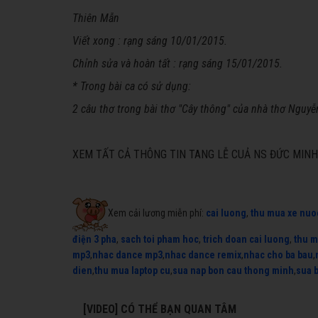
Thiên Mẫn
Viết xong : rạng sáng 10/01/2015.
Chỉnh sửa và hoàn tất : rạng sáng 15/01/2015.
* Trong bài ca có sử dụng:
2 câu thơ trong bài thơ "Cây thông" của nhà thơ Nguyễ
XEM TẤT CẢ THÔNG TIN TANG LỄ CUẢ NS ĐỨC MINH
Xem cải lương miễn phí:
cai luong
,
thu mua xe nuo
điện 3 pha
,
sach toi pham hoc
,
trich doan cai luong
,
thu m
mp3
,
nhac dance mp3
,
nhac dance remix
,
nhac cho ba bau
,
dien
,
thu mua laptop cu
,
sua nap bon cau thong minh
,
sua 
[VIDEO] CÓ THỂ BẠN QUAN TÂM