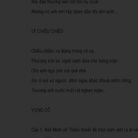
Nỗi đau thương làm tắt lịm nụ cười
Không có anh em tập quen dần khi ấm lạnh.....
LÝ CHIỀU CHIỀU
Chiều chiều...ra đứng trông về xa...
Phương trời xa...ngát xanh dừa che bóng mát
Cho anh ngủ yên nơi quê nhà
Em ở nơi xứ người...đêm ngày khắc khoải niềm riêng
Thương anh nước mắt rơi nghẹn ngào...
VỌNG CỔ
Câu 1. Anh Minh ơi! Thấm thoát đã tròn năm anh ra đi v