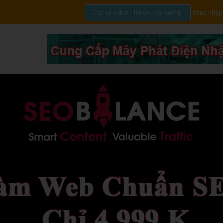
Đăng nhập
Chia sẻ video "Tôi yêu cải lương".