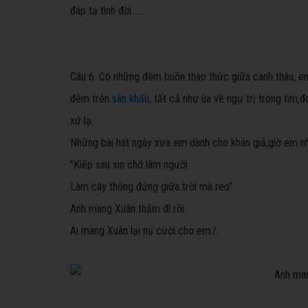
đáp tạ tình đời......
Câu 6. Có những đêm buồn thao thức giữa canh thâu, em
đêm trên
sân khấu
, tất cả như ùa về ngự trị trong tim
xứ lạ.
Những bài hát ngày xưa em dành cho khán giả,giờ em nhận
"Kiếp sau xin chớ làm người
Làm cây thông đứng giữa trời mà reo"
Anh mang Xuân thắm đi rồi
Ai mang Xuân lại nụ cười cho em./.