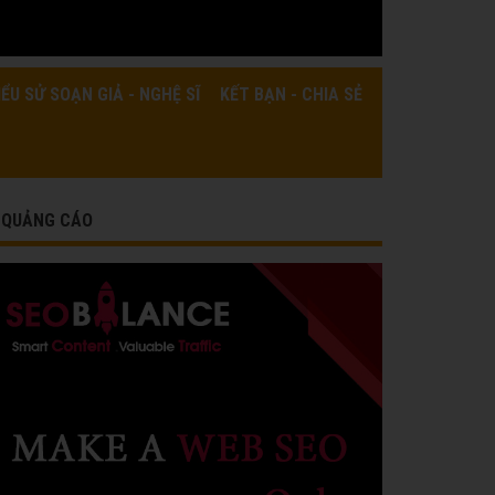
IỂU SỬ SOẠN GIẢ - NGHỆ SĨ
KẾT BẠN - CHIA SẺ
QUẢNG CÁO