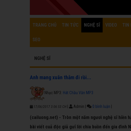
TRANG CHỦ
TIN TỨC
NGHỆ SĨ
VIDEO
TIN 
SEO
NGHỆ SĨ
Anh mang xuân thắm đi rồi...
Nhạc MP3:
Hát Chầu Văn MP3
|
Admin
|
0 bình luận
|
17/06/2017 3:06:53 CH
(cailuong.net) - Tròn một năm ngươì nghệ sĩ hiền hậ
bài viết cuả độc giả gưỉ lời chia buồn đến gia đình