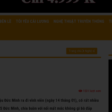
BÊN LỀ
TÔI YÊU CẢI LƯƠNG
NGHỆ THUẬT TRUYỀN THỐNG
T
Trang chủ
Nghệ sĩ
1531 lượt xem
u Đức Minh ra đi vĩnh viễn (ngày 14 tháng 01), có rất nhiều
 NS Đức Minh, chia buồn với nổi mất mác không gì bù đắp