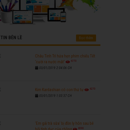
TIN BÊN LỀ
Đọc thêm
Châu Tinh Trì hứa hẹn phim chiếu Tết
6770
'cười ra nước mắt'
03/01/2019 2:04:06 CH
6270
Kim Kardashian có con thứ tư
03/01/2019 1:03:37 CH
'Em gái trà sữa' bị đồn ly hôn sau bê
6590
bối tình dục của chồng