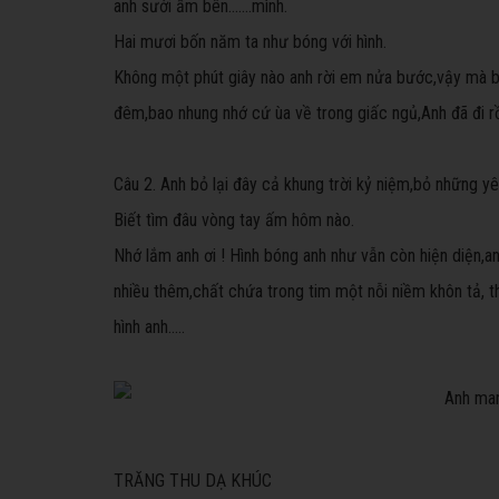
anh sưởi ấm bên.......mình.
Hai mươi bốn năm ta như bóng với hình.
Không một phút giây nào anh rời em nửa bước,vậy mà bâ
đêm,bao nhung nhớ cứ ùa về trong giấc ngủ,Anh đã đi rồi 
Câu 2. Anh bỏ lại đây cả khung trời kỷ niệm,bỏ những y
Biết tìm đâu vòng tay ấm hôm nào.
Nhớ lắm anh ơi ! Hình bóng anh như vẫn còn hiện diện,
nhiều thêm,chất chứa trong tim một nỗi niềm khôn tả, th
hình anh.....
TRĂNG THU DẠ KHÚC