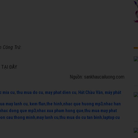
n Công Trứ.
 TẠI ĐÂY
Nguồn: sankhaucailuong.com
c mia cu
,
thu mua do cu
,
may phat dien cu
,
Hát Chầu Văn
,
máy phát
ua may lanh cu
,
kem flan
,
the hinh
,
nhac que huong mp3
,
nhac han
nhac dong que mp3
,
nhac xua pham hong que
,
thu mua may phat
bon cau thong minh
,
may lanh cu
,
thu mua do cu tan binh
,
laptop cu