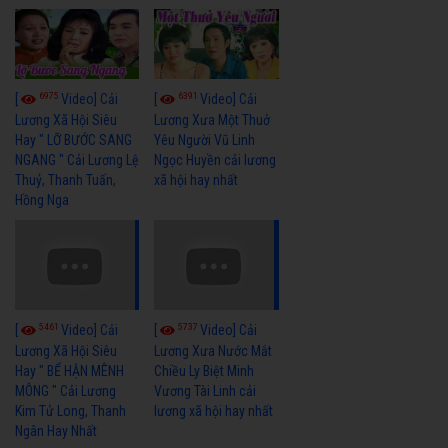
6975
6391
[
Video] Cải
[
Video] Cải
Lương Xã Hội Siêu
Lương Xưa Một Thuở
Hay " LỠ BƯỚC SANG
Yêu Người Vũ Linh
NGANG " Cải Lương Lệ
Ngọc Huyền cải lương
Thuỷ, Thanh Tuấn,
xã hội hay nhất
Hồng Nga
5461
5737
[
Video] Cải
[
Video] Cải
Lương Xã Hội Siêu
Lương Xưa Nước Mắt
Hay " BỂ HẬN MÊNH
Chiều Ly Biệt Minh
MÔNG " Cải Lương
Vương Tài Linh cải
Kim Tử Long, Thanh
lương xã hội hay nhất
Ngân Hay Nhất