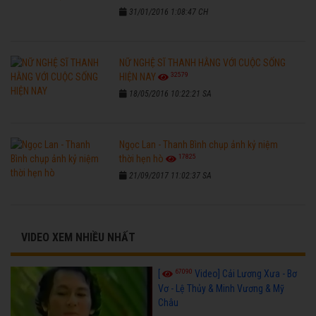
31/01/2016 1:08:47 CH
NỮ NGHỆ SĨ THANH HẰNG VỚI CUỘC SỐNG
32579
HIỆN NAY
18/05/2016 10:22:21 SA
Ngọc Lan - Thanh Bình chụp ảnh kỷ niệm
17825
thời hẹn hò
21/09/2017 11:02:37 SA
VIDEO XEM NHIỀU NHẤT
67090
[
Video] Cải Lương Xưa - Bơ
Vơ - Lệ Thủy & Minh Vương & Mỹ
Châu