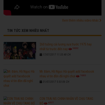
Xem thêm nhiều video khác
TIN TỨC XEM NHIỀU NHẤT
260 tuồng cải lương xưa trước 1975 hay
96202
nhất từ trước đến nay
17/07/2017 11:33:48 CH
Mr. Đàm, Hồ Ngọc Hà quyết add facebook
76303
nhau vì tin đồn đã nghỉ chơi
31/07/2017 5:03:06 CH
CON TRAI NS CHINH NHẪN VỀ CHỊU TANG
42977
BỐ