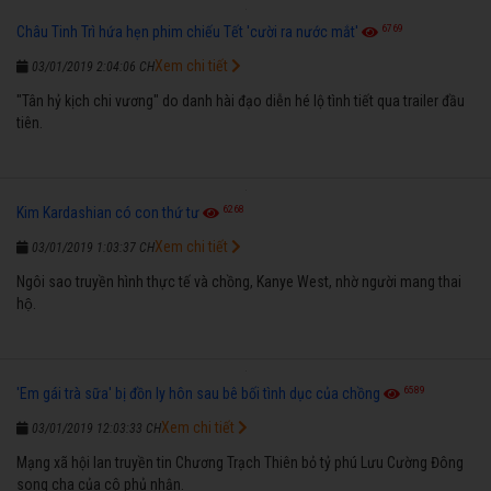
6769
Châu Tinh Trì hứa hẹn phim chiếu Tết 'cười ra nước mắt'
Xem chi tiết
03/01/2019 2:04:06 CH
"Tân hỷ kịch chi vương" do danh hài đạo diễn hé lộ tình tiết qua trailer đầu
tiên.
6268
Kim Kardashian có con thứ tư
Xem chi tiết
03/01/2019 1:03:37 CH
Ngôi sao truyền hình thực tế và chồng, Kanye West, nhờ người mang thai
hộ.
6589
'Em gái trà sữa' bị đồn ly hôn sau bê bối tình dục của chồng
Xem chi tiết
03/01/2019 12:03:33 CH
Mạng xã hội lan truyền tin Chương Trạch Thiên bỏ tỷ phú Lưu Cường Đông
song cha của cô phủ nhận.