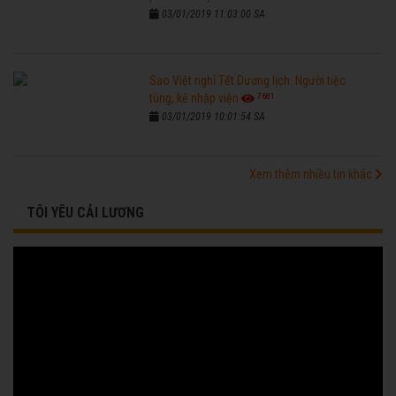
03/01/2019 11:03:00 SA
Sao Việt nghỉ Tết Dương lịch: Người tiệc
7681
tùng, kẻ nhập viện
03/01/2019 10:01:54 SA
Xem thêm nhiều tin khác
TÔI YÊU CẢI LƯƠNG