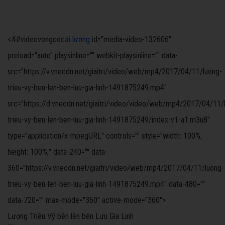
<##videovongco
cải lương
id="media-video-132606"
preload="auto" playsinline="" webkit-playsinline="" data-
src="https://v.vnecdn.net/giaitri/video/web/mp4/2017/04/11/luong-
trieu-vy-ben-len-ben-luu-gia-linh-1491875249.mp4"
src="https://d.vnecdn.net/giaitri/video/video/web/mp4/2017/04/11/
trieu-vy-ben-len-ben-luu-gia-linh-1491875249/index-v1-a1.m3u8"
type="application/x-mpegURL" controls="" style="width: 100%;
height: 100%;" data-240="" data-
360="https://v.vnecdn.net/giaitri/video/web/mp4/2017/04/11/luong-
trieu-vy-ben-len-ben-luu-gia-linh-1491875249.mp4" data-480=""
data-720="" max-mode="360" active-mode="360">
Lương Triều Vỹ bẽn lẽn bên Lưu Gia Linh