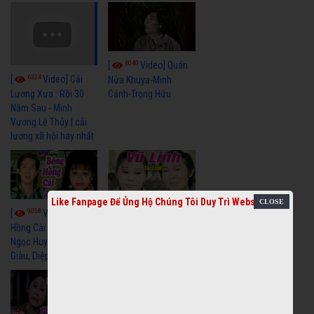
6040
[
Video] Quán
6324
[
Video] Cải
Nửa Khuya-Minh
Cảnh-Trọng Hữu
Lương Xưa : Rồi 30
Năm Sau - Minh
Vương Lệ Thủy | cải
lương xã hội hay nhất
Like Fanpage Để Ủng Hộ Chúng Tôi Duy Trì Website
9058
7351
[
Video] Bông
[
Video] Khi
Hồng Cài Áo - Vũ Linh,
Hoa Trà Nở - Vũ Linh,
Ngọc Huyền, Ngọc
Tài Linh
Giàu, Diệp Lang