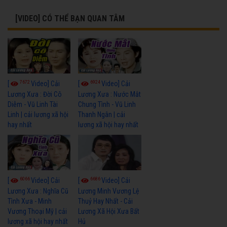
[VIDEO] CÓ THỂ BẠN QUAN TÂM
7672
6924
[
Video] Cải
[
Video] Cải
Lương Xưa : Đời Cô
Lương Xưa : Nước Mắt
Diễm - Vũ Linh Tài
Chung Tình - Vũ Linh
Linh | cải lương xã hội
Thanh Ngân | cải
hay nhất
lương xã hội hay nhất
6066
6686
[
Video] Cải
[
Video] Cải
Lương Xưa : Nghĩa Cũ
Lương Minh Vương Lệ
Tình Xưa - Minh
Thuỷ Hay Nhất - Cải
Vương Thoại Mỹ | cải
Lương Xã Hội Xưa Bất
lương xã hội hay nhất
Hủ