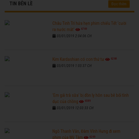
TIN BÊN LỀ
Đọc thêm
Châu Tinh Trì hứa hẹn phim chiếu Tết 'cười
6769
ra nước mắt'
03/01/2019 2:04:06 CH
6268
Kim Kardashian có con thứ tư
03/01/2019 1:03:37 CH
'Em gái trà sữa' bị đồn ly hôn sau bê bối tình
6589
dục của chồng
03/01/2019 12:03:33 CH
Ngô Thanh Vân, Đàm Vĩnh Hưng đi xem
6269
phim của Mỹ Tâm