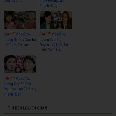
Linh, Tài Linh
Thủy, Hương Lan,
Thanh Hằng
4433
3600
[
Video] Cải
[
Video] Cải
Lương Nợ Cha Con Trả
Lương Xưa Còn
- Vũ Linh, Tài Linh
Duyên - Vũ Linh, Tài
Linh, Trọng Hữu
4016
[
Video] Cải
Lương Xưa Cô Dâu
Phụ - Vũ Linh, Tài Linh,
Thanh Ngân
TIN BÊN LỀ LIÊN QUAN