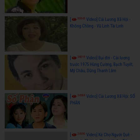
50843
[
Video] Cải Lương Xã Hội -
Không Chồng - Vũ Linh Tài Linh
36019
[
Video] Bụi đời - Cải lương
trước 1975 Hùng Cường, Bạch Tuyết,
Mỹ Châu, Dũng Thanh Lâm
34584
[
Video] Cải Lương Xã Hội: SỐ
PHẬN
24590
[
Video] Kẻ Chợ Người Quê -