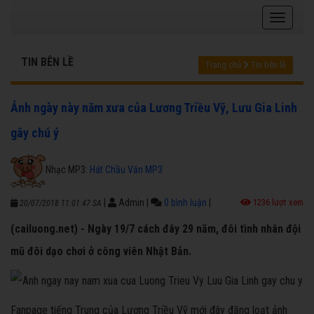
TIN BÊN LỀ
Trang chủ
Tin bên lề
Ảnh ngày này năm xưa của Lương Triều Vỹ, Lưu Gia Linh
gây chú ý
Nhạc MP3:
Hát Chầu Văn MP3
|
Admin
|
0 bình luận
|
1236 lượt xem
20/07/2018 11:01:47 SA
(cailuong.net) - Ngày 19/7 cách đây 29 năm, đôi tình nhân đội
mũ đôi dạo chơi ở công viên Nhật Bản.
Fanpage tiếng Trung của Lương Triều Vỹ mới đây đăng loạt ảnh