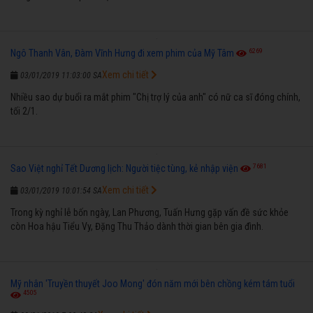
6269
Ngô Thanh Vân, Đàm Vĩnh Hưng đi xem phim của Mỹ Tâm
Xem chi tiết
03/01/2019 11:03:00 SA
Nhiều sao dự buổi ra mắt phim "Chị trợ lý của anh" có nữ ca sĩ đóng chính,
tối 2/1.
7681
Sao Việt nghỉ Tết Dương lịch: Người tiệc tùng, kẻ nhập viện
Xem chi tiết
03/01/2019 10:01:54 SA
Trong kỳ nghỉ lễ bốn ngày, Lan Phương, Tuấn Hưng gặp vấn đề sức khỏe
còn Hoa hậu Tiểu Vy, Đặng Thu Thảo dành thời gian bên gia đình.
Mỹ nhân 'Truyền thuyết Joo Mong' đón năm mới bên chồng kém tám tuổi
4505