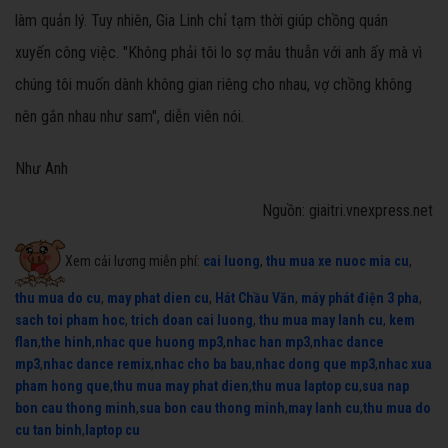
làm quản lý. Tuy nhiên, Gia Linh chỉ tạm thời giúp chồng quán
xuyến công việc. "Không phải tôi lo sợ mâu thuẫn với anh ấy mà vì
chúng tôi muốn dành không gian riêng cho nhau, vợ chồng không
nên gắn nhau như sam", diễn viên nói.
Như Anh
Nguồn: giaitri.vnexpress.net
Xem cải lương miễn phí:
cai luong
,
thu mua xe nuoc mia cu
,
thu mua do cu
,
may phat dien cu
,
Hát Chầu Văn
,
máy phát điện 3 pha
,
sach toi pham hoc
,
trich doan cai luong
,
thu mua may lanh cu
,
kem
flan
,
the hinh
,
nhac que huong mp3
,
nhac han mp3
,
nhac dance
mp3
,
nhac dance remix
,
nhac cho ba bau
,
nhac dong que mp3
,
nhac xua
pham hong que
,
thu mua may phat dien
,
thu mua laptop cu
,
sua nap
bon cau thong minh
,
sua bon cau thong minh
,
may lanh cu
,
thu mua do
cu tan binh
,
laptop cu