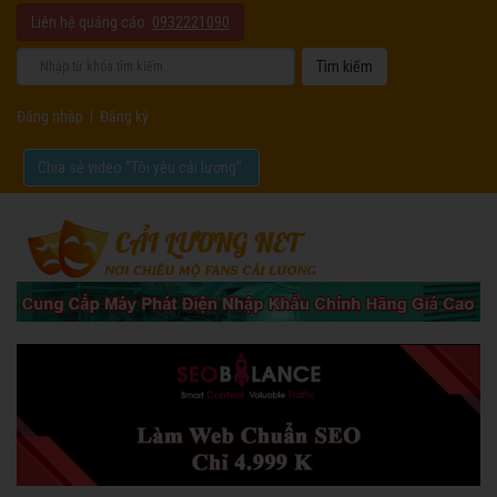
Liên hệ quảng cáo:
0932221090
Đăng nhập
|
Đăng ký
Chia sẻ video "Tôi yêu cải lương".