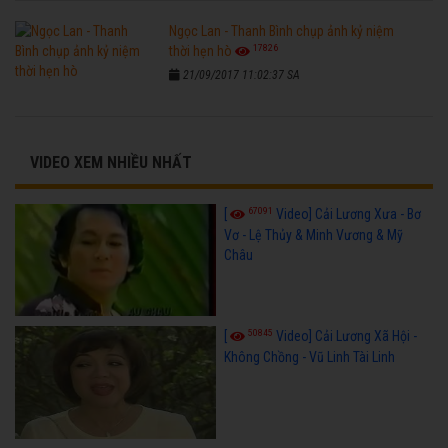
Ngọc Lan - Thanh Bình chụp ảnh kỷ niệm
17826
thời hẹn hò
21/09/2017 11:02:37 SA
VIDEO XEM NHIỀU NHẤT
67091
[
Video] Cải Lương Xưa - Bơ
Vơ - Lệ Thủy & Minh Vương & Mỹ
Châu
50845
[
Video] Cải Lương Xã Hội -
Không Chồng - Vũ Linh Tài Linh