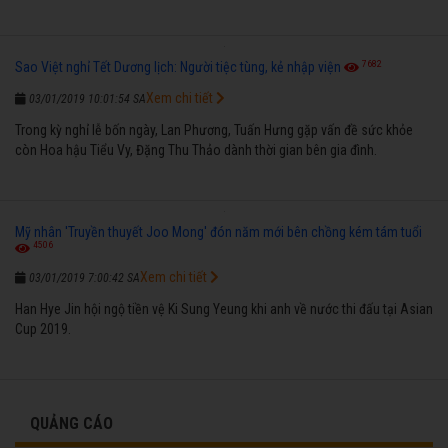
7682
Sao Việt nghỉ Tết Dương lịch: Người tiệc tùng, kẻ nhập viện
Xem chi tiết
03/01/2019 10:01:54 SA
Trong kỳ nghỉ lễ bốn ngày, Lan Phương, Tuấn Hưng gặp vấn đề sức khỏe
còn Hoa hậu Tiểu Vy, Đặng Thu Thảo dành thời gian bên gia đình.
Mỹ nhân 'Truyền thuyết Joo Mong' đón năm mới bên chồng kém tám tuổi
4506
Xem chi tiết
03/01/2019 7:00:42 SA
Han Hye Jin hội ngộ tiền vệ Ki Sung Yeung khi anh về nước thi đấu tại Asian
Cup 2019.
QUẢNG CÁO