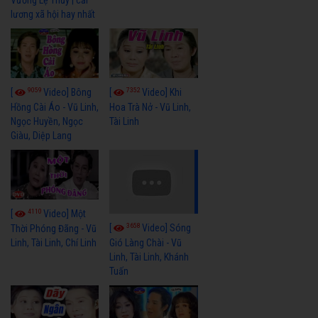
lương xã hội hay nhất
9059
7352
[
Video] Bông
[
Video] Khi
Hồng Cài Áo - Vũ Linh,
Hoa Trà Nở - Vũ Linh,
Ngọc Huyền, Ngọc
Tài Linh
Giàu, Diệp Lang
4110
[
Video] Một
3658
[
Video] Sóng
Thời Phóng Đãng - Vũ
Linh, Tài Linh, Chí Linh
Gió Làng Chài - Vũ
Linh, Tài Linh, Khánh
Tuấn