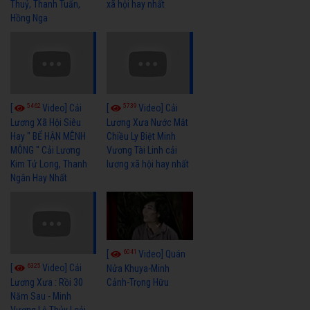
Thuỷ, Thanh Tuấn,
xã hội hay nhất
Hồng Nga
5462
5739
[
Video] Cải
[
Video] Cải
Lương Xã Hội Siêu
Lương Xưa Nước Mắt
Hay " BỂ HẬN MÊNH
Chiều Ly Biệt Minh
MÔNG " Cải Lương
Vương Tài Linh cải
Kim Tử Long, Thanh
lương xã hội hay nhất
Ngân Hay Nhất
6041
[
Video] Quán
6325
[
Video] Cải
Nửa Khuya-Minh
Cảnh-Trọng Hữu
Lương Xưa : Rồi 30
Năm Sau - Minh
Vương Lệ Thủy | cải