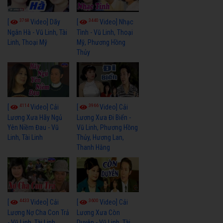
3768
3440
[
Video] Dãy
[
Video] Nhạc
Ngân Hà - Vũ Linh, Tài
Tình - Vũ Linh, Thoại
Linh, Thoại Mỹ
Mỹ, Phương Hồng
Thủy
4114
3966
[
Video] Cải
[
Video] Cải
Lương Xưa Hãy Ngủ
Lương Xưa Đi Biển -
Yên Niềm Đau - Vũ
Vũ Linh, Phương Hồng
Linh, Tài Linh
Thủy, Hương Lan,
Thanh Hằng
4433
3600
[
Video] Cải
[
Video] Cải
Lương Nợ Cha Con Trả
Lương Xưa Còn
- Vũ Linh, Tài Linh
Duyên - Vũ Linh, Tài