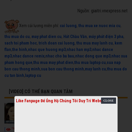
Nguồn: giaitri.vnexpress.net
Xem cải lương miễn phí:
cai luong
,
thu mua xe nuoc mia cu
,
thu mua do cu
,
may phat dien cu
,
Hát Chầu Văn
,
máy phát điện 3 pha
,
sach toi pham hoc
,
trich doan cai luong
,
thu mua may lanh cu
,
kem
flan
,
the hinh
,
nhac que huong mp3
,
nhac han mp3
,
nhac dance
mp3
,
nhac dance remix
,
nhac cho ba bau
,
nhac dong que mp3
,
nhac xua
pham hong que
,
thu mua may phat dien
,
thu mua laptop cu
,
sua nap
bon cau thong minh
,
sua bon cau thong minh
,
may lanh cu
,
thu mua do
cu tan binh
,
laptop cu
[VIDEO] CÓ THỂ BẠN QUAN TÂM
Like Fanpage Để Ủng Hộ Chúng Tôi Duy Trì Website
7674
6926
[
Video] Cải
[
Video] Cải