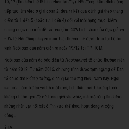
19/12 (tìm hiểu thể lệ bình chọn tại đây). Hội đồng thẩm định cũng
tiếp tục làm việc ở giai đoạn 2, đưa ra kết quả đánh giá theo thang
điểm từ 1 đến 5 (hoặc từ 1 đến 4) đối với mỗi hạng mục. Điểm
chung cuộc cho mỗi đề cử bao gồm 40% bình chọn của độc giả và
60% từ Hội đồng chuyên môn. Giải thưởng sẽ được trao tại Lễ tôn
vinh Ngôi sao của năm diễn ra ngày 19/12 tại TP HCM.
Ngôi sao của năm do báo điện tử
Ngoisao.net
tổ chức thường niên
từ năm 2012. Từ năm 2016, chương trình được tạm ngừng để Ban
tổ chức tìm kiếm ý tưởng, định vị lại thương hiệu. Năm nay, Ngôi
sao của năm trở lại với bộ mặt mới, tinh thần mới. Chương trình
không chỉ bó gọn đề cử trong giới showbiz, mà mở rộng tìm kiếm
những nhân vật nổi bật ở lĩnh vực thể thao, hoạt động vì cộng
đồng...
Ý Ly