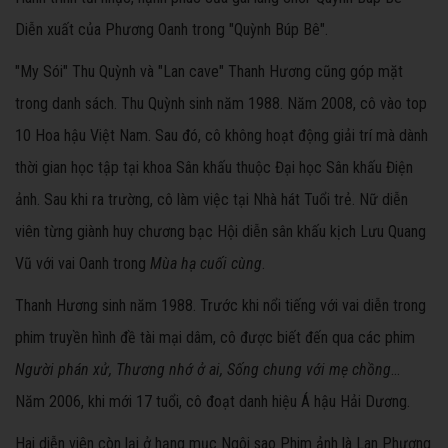
Diễn xuất của Phương Oanh trong "Quỳnh Búp Bê".
"My Sói" Thu Quỳnh và "Lan cave" Thanh Hương cũng góp mặt
trong danh sách. Thu Quỳnh sinh năm 1988. Năm 2008, cô vào top
10 Hoa hậu Việt Nam. Sau đó, cô không hoạt động giải trí mà dành
thời gian học tập tại khoa Sân khấu thuộc Đại học Sân khấu Điện
ảnh. Sau khi ra trường, cô làm việc tại Nhà hát Tuổi trẻ. Nữ diễn
viên từng giành huy chương bạc Hội diễn sân khấu kịch Lưu Quang
Vũ với vai Oanh trong
Mùa hạ cuối cùng
.
Thanh Hương sinh năm 1988. Trước khi nổi tiếng với vai diễn trong
phim truyền hình đề tài mại dâm, cô được biết đến qua các phim
Người phán xử, Thương nhớ ở ai, Sống chung với mẹ chồng
...
Năm 2006, khi mới 17 tuổi, cô đoạt danh hiệu Á hậu Hải Dương.
Hai diễn viên còn lại ở hạng mục Ngôi sao Phim ảnh là Lan Phương