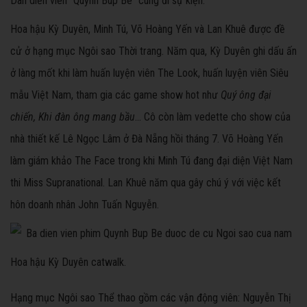
Dàn diễn viên "Quỳnh Búp Bê" cùng đi sự kiện.
Hoa hậu Kỳ Duyên, Minh Tú, Võ Hoàng Yến và Lan Khuê được đề
cử ở hạng mục Ngôi sao Thời trang. Năm qua, Kỳ Duyên ghi dấu ấn
ở làng mốt khi làm huấn luyện viên The Look, huấn luyện viên Siêu
mẫu Việt Nam, tham gia các game show hot như
Quý ông đại
chiến, Khi đàn ông mang bầu
... Cô còn làm vedette cho show của
nhà thiết kế Lê Ngọc Lâm ở Đà Nẵng hồi tháng 7. Võ Hoàng Yến
làm giám khảo The Face trong khi Minh Tú đang đại diện Việt Nam
thi Miss Supranational. Lan Khuê năm qua gây chú ý với việc kết
hôn doanh nhân John Tuấn Nguyễn.
Hoa hậu Kỳ Duyên catwalk.
Hạng mục Ngôi sao Thể thao gồm các vận động viên: Nguyễn Thị