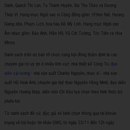
Oanh, Quách Thị Lan, Tạ Thanh Huyền, Bùi Thu Thảo và Dương
Thúy Vi. Hạng mục Ngôi sao vì Cộng đồng gồm: H'Hen Niê, Hương
Giang Idol, Phạm Lịch, hoa hậu Đỗ Mỹ Linh. Hạng mục Ngôi sao
Âm nhạc gồm: Bảo Anh, Hiền Hồ, Vũ Cát Tường, Tóc Tiên và Hòa
Minzy.
Danh sách trên do ban tổ chức cùng hội đồng thẩm định là các
chuyên gia có uy tín ở nhiều lĩnh vực: nhà thiết kế Công Trí,
đạo
diễn cải lương
- nhà sản xuất Charlie Nguyễn, nhạc sĩ - nhà sản
xuất Hồ Hoài Anh, chuyên gia thể thao Nguyễn Hồng Minh, đạo diễn
Nguyễn Hoàng Điệp, diễn viên Chi Bảo lựa chọn theo hình thức bỏ
phiếu kín.
Từ danh sách đề cử, độc giả sẽ bình chọn thông qua tài khoản
mạng xã hội hoặc tin nhắn SMS, từ ngày 23/11 đến 12h ngày