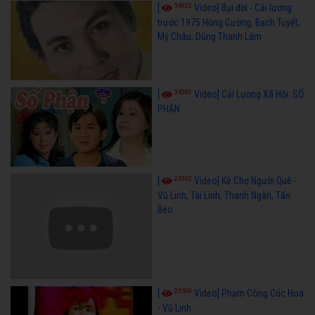
36022
[
Video] Bụi đời - Cải lương
trước 1975 Hùng Cường, Bạch Tuyết,
Mỹ Châu, Dũng Thanh Lâm
34585
[
Video] Cải Lương Xã Hội: SỐ
PHẬN
24592
[
Video] Kẻ Chợ Người Quê -
Vũ Linh, Tài Linh, Thanh Ngân, Tấn
Beo
23608
[
Video] Phạm Công Cúc Hoa
- Vũ Linh