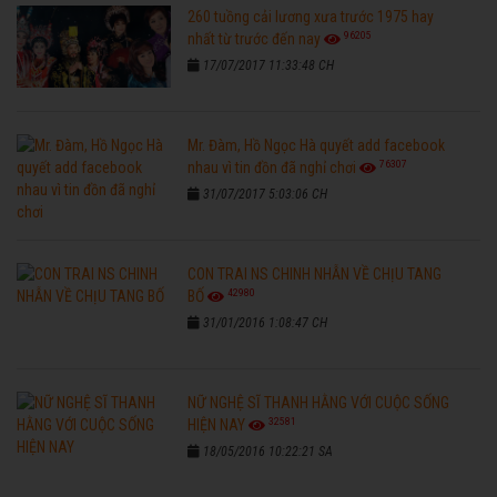
260 tuồng cải lương xưa trước 1975 hay
96205
nhất từ trước đến nay
17/07/2017 11:33:48 CH
Mr. Đàm, Hồ Ngọc Hà quyết add facebook
76307
nhau vì tin đồn đã nghỉ chơi
31/07/2017 5:03:06 CH
CON TRAI NS CHINH NHẪN VỀ CHỊU TANG
42980
BỐ
31/01/2016 1:08:47 CH
NỮ NGHỆ SĨ THANH HẰNG VỚI CUỘC SỐNG
32581
HIỆN NAY
18/05/2016 10:22:21 SA