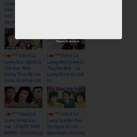
Lương Xưa : Đời Cô
Lương Xưa : Nước Mắt
Diễm - Vũ Linh Tài
Chung Tình - Vũ Linh
Linh | cải lương xã hội
Thanh Ngân | cải
hay nhất
lương xã hội hay nhất
Powered by
netcore.vn
6070
6688
[
Video] Cải
[
Video] Cải
Lương Xưa : Nghĩa Cũ
Lương Minh Vương Lệ
Tình Xưa - Minh
Thuỷ Hay Nhất - Cải
Vương Thoại Mỹ | cải
Lương Xã Hội Xưa Bất
lương xã hội hay nhất
Hủ
6976
6392
[
Video] Cải
[
Video] Cải
Lương Xã Hội Siêu
Lương Xưa Một Thuở
Hay " LỠ BƯỚC SANG
Yêu Người Vũ Linh
NGANG " Cải Lương Lệ
Ngọc Huyền cải lương