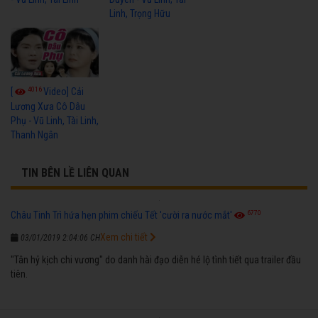
Linh, Trọng Hữu
4016
[
Video] Cải
Lương Xưa Cô Dâu
Phụ - Vũ Linh, Tài Linh,
Thanh Ngân
TIN BÊN LỀ LIÊN QUAN
6770
Châu Tinh Trì hứa hẹn phim chiếu Tết 'cười ra nước mắt'
Xem chi tiết
03/01/2019 2:04:06 CH
"Tân hỷ kịch chi vương" do danh hài đạo diễn hé lộ tình tiết qua trailer đầu
tiên.