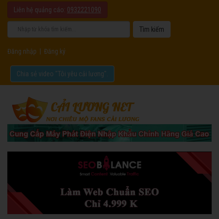
Liên hệ quảng cáo:
0932221090
Đăng nhập
|
Đăng ký
Chia sẻ video "Tôi yêu cải lương".