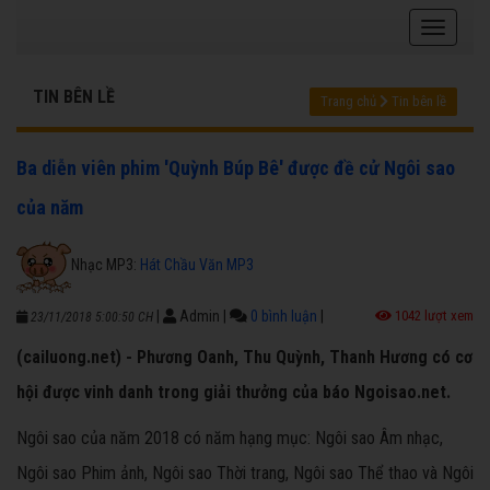
TIN BÊN LỀ
Trang chủ
Tin bên lề
Ba diễn viên phim 'Quỳnh Búp Bê' được đề cử Ngôi sao
của năm
Nhạc MP3:
Hát Chầu Văn MP3
|
Admin
|
0 bình luận
|
1042 lượt xem
23/11/2018 5:00:50 CH
(cailuong.net) - Phương Oanh, Thu Quỳnh, Thanh Hương có cơ
hội được vinh danh trong giải thưởng của báo Ngoisao.net.
Ngôi sao của năm 2018 có năm hạng mục: Ngôi sao Âm nhạc,
Ngôi sao Phim ảnh, Ngôi sao Thời trang, Ngôi sao Thể thao và Ngôi