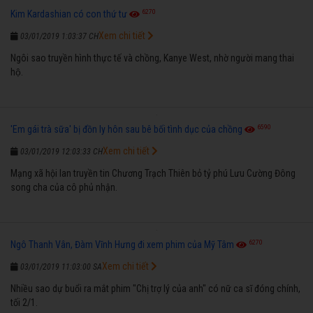
6270
Kim Kardashian có con thứ tư
Xem chi tiết
03/01/2019 1:03:37 CH
Ngôi sao truyền hình thực tế và chồng, Kanye West, nhờ người mang thai
hộ.
6590
'Em gái trà sữa' bị đồn ly hôn sau bê bối tình dục của chồng
Xem chi tiết
03/01/2019 12:03:33 CH
Mạng xã hội lan truyền tin Chương Trạch Thiên bỏ tỷ phú Lưu Cường Đông
song cha của cô phủ nhận.
6270
Ngô Thanh Vân, Đàm Vĩnh Hưng đi xem phim của Mỹ Tâm
Xem chi tiết
03/01/2019 11:03:00 SA
Nhiều sao dự buổi ra mắt phim "Chị trợ lý của anh" có nữ ca sĩ đóng chính,
tối 2/1.