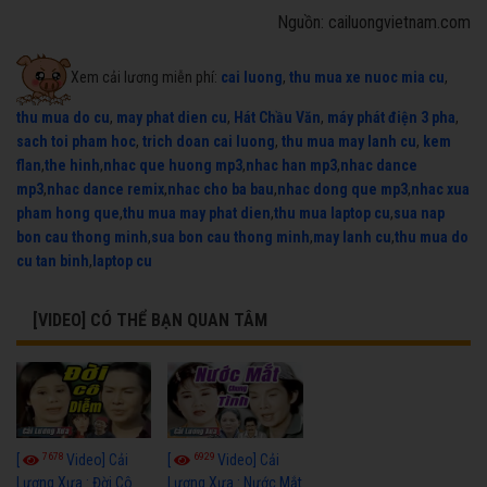
Nguồn: cailuongvietnam.com
Xem cải lương miễn phí:
cai luong
,
thu mua xe nuoc mia cu
,
thu mua do cu
,
may phat dien cu
,
Hát Chầu Văn
,
máy phát điện 3 pha
,
sach toi pham hoc
,
trich doan cai luong
,
thu mua may lanh cu
,
kem
flan
,
the hinh
,
nhac que huong mp3
,
nhac han mp3
,
nhac dance
mp3
,
nhac dance remix
,
nhac cho ba bau
,
nhac dong que mp3
,
nhac xua
pham hong que
,
thu mua may phat dien
,
thu mua laptop cu
,
sua nap
bon cau thong minh
,
sua bon cau thong minh
,
may lanh cu
,
thu mua do
cu tan binh
,
laptop cu
[VIDEO] CÓ THỂ BẠN QUAN TÂM
7678
6929
[
Video] Cải
[
Video] Cải
Lương Xưa : Đời Cô
Lương Xưa : Nước Mắt