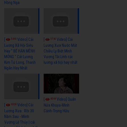
Hồng Nga
5465
5740
[
Video] Cải
[
Video] Cải
Lương Xã Hội Siêu
Lương Xưa Nước Mắt
Hay " BỂ HẬN MÊNH
Chiều Ly Biệt Minh
MÔNG " Cải Lương
Vương Tài Linh cải
Kim Tử Long, Thanh
lương xã hội hay nhất
Ngân Hay Nhất
6044
[
Video] Quán
6328
[
Video] Cải
Nửa Khuya-Minh
Cảnh-Trọng Hữu
Lương Xưa : Rồi 30
Năm Sau - Minh
Vương Lệ Thủy | cải