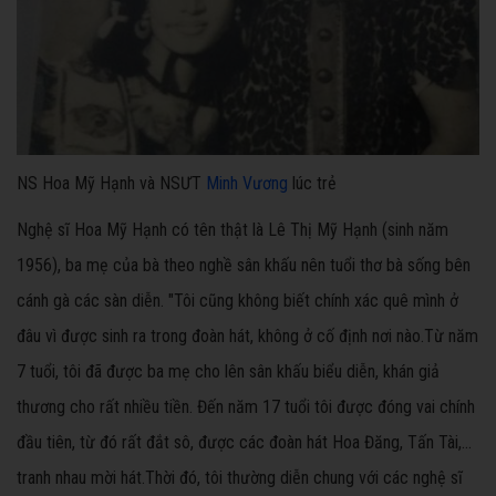
NS Hoa Mỹ Hạnh và NSƯT
Minh Vương
lúc trẻ
Nghệ sĩ Hoa Mỹ Hạnh có tên thật là Lê Thị Mỹ Hạnh (sinh năm
1956), ba mẹ của bà theo nghề sân khấu nên tuổi thơ bà sống bên
cánh gà các sàn diễn. "Tôi cũng không biết chính xác quê mình ở
đâu vì được sinh ra trong đoàn hát, không ở cố định nơi nào.Từ năm
7 tuổi, tôi đã được ba mẹ cho lên sân khấu biểu diễn, khán giả
thương cho rất nhiều tiền. Đến năm 17 tuổi tôi được đóng vai chính
đầu tiên, từ đó rất đắt sô, được các đoàn hát Hoa Đăng, Tấn Tài,…
tranh nhau mời hát.Thời đó, tôi thường diễn chung với các nghệ sĩ