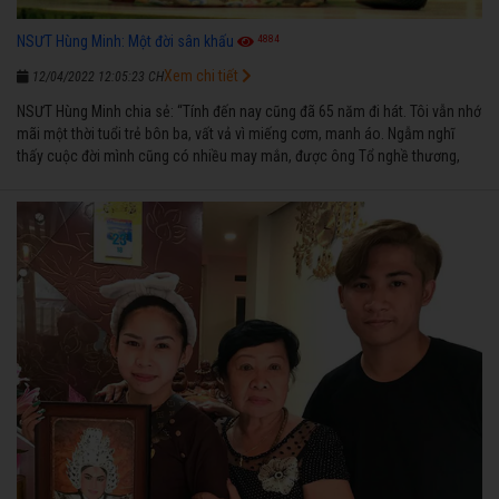
4884
NSƯT Hùng Minh: Một đời sân khấu
Xem chi tiết
12/04/2022 12:05:23 CH
NSƯT Hùng Minh chia sẻ: “Tính đến nay cũng đã 65 năm đi hát. Tôi vẫn nhớ
mãi một thời tuổi trẻ bôn ba, vất vả vì miếng cơm, manh áo. Ngẫm nghĩ
thấy cuộc đời mình cũng có nhiều may mắn, được ông Tổ nghề thương,
nên từ một cậu bé nghèo chẳng biết hát xướng là gì, trong dòng đời xuôi
ngược nhận được những cơ may để từng bước thành danh với nghiệp ca
diễn”.