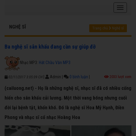
NGHỆ SĨ
Trang chủ
Nghệ sĩ
Ba nghệ sĩ sân khấu đang cần sự giúp đỡ
Nhạc MP3:
Hát Chầu Văn MP3
|
Admin
|
0 bình luận
|
2033 lượt xem
02/11/2017 3:05:09 CH
(cailuong.net) - Họ là những nghệ sĩ, nhạc sĩ đã có nhiều cống
hiến cho sân khấu cải lương. Một thời vang bóng nhưng cuối
đời lại bệnh tật, khốn khó. Đó là nghệ sĩ Hoa Mỹ Hạnh, Điền
Phong và nhạc sĩ cổ nhạc Hoàng Hoa