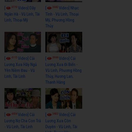
3770
3442
[
Video] Dãy
[
Video] Nhạc
Ngân Hà - Vũ Linh, Tài
Tình - Vũ Linh, Thoại
Linh, Thoại Mỹ
Mỹ, Phương Hồng
Thủy
4115
3966
[
Video] Cải
[
Video] Cải
Lương Xưa Hãy Ngủ
Lương Xưa Đi Biển -
Yên Niềm Đau - Vũ
Vũ Linh, Phương Hồng
Linh, Tài Linh
Thủy, Hương Lan,
Thanh Hằng
4434
3602
[
Video] Cải
[
Video] Cải
Lương Nợ Cha Con Trả
Lương Xưa Còn
- Vũ Linh, Tài Linh
Duyên - Vũ Linh, Tài