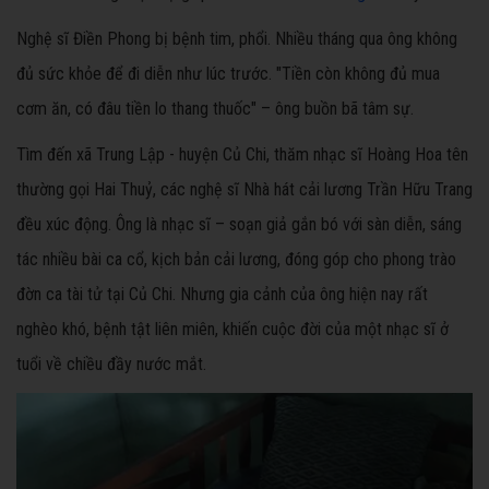
Nghệ sĩ Điền Phong bị bệnh tim, phổi. Nhiều tháng qua ông không
đủ sức khỏe để đi diễn như lúc trước. "Tiền còn không đủ mua
cơm ăn, có đâu tiền lo thang thuốc" – ông buồn bã tâm sự.
Tìm đến xã Trung Lập - huyện Củ Chi, thăm nhạc sĩ Hoàng Hoa tên
thường gọi Hai Thuỷ, các nghệ sĩ Nhà hát cải lương Trần Hữu Trang
đều xúc động. Ông là nhạc sĩ – soạn giả gắn bó với sàn diễn, sáng
tác nhiều bài ca cổ, kịch bản cải lương, đóng góp cho phong trào
đờn ca tài tử tại Củ Chi. Nhưng gia cảnh của ông hiện nay rất
nghèo khó, bệnh tật liên miên, khiến cuộc đời của một nhạc sĩ ở
tuổi về chiều đầy nước mắt.