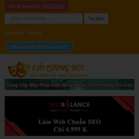
Liên hệ quảng cáo:
0932221090
Đăng nhập
|
Đăng ký
Chia sẻ video "Tôi yêu cải lương".