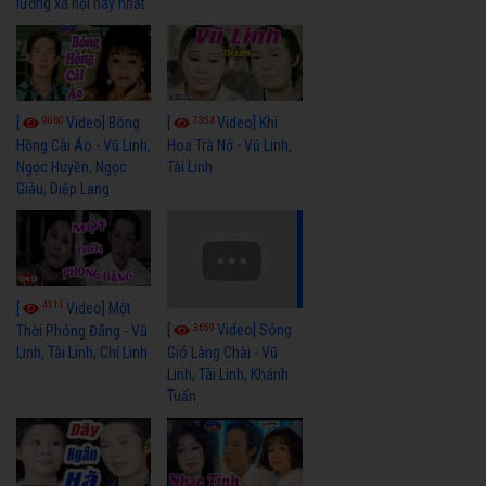
lương xã hội hay nhất
9060
7354
[
Video] Bông
[
Video] Khi
Hồng Cài Áo - Vũ Linh,
Hoa Trà Nở - Vũ Linh,
Ngọc Huyền, Ngọc
Tài Linh
Giàu, Diệp Lang
4111
[
Video] Một
3659
[
Video] Sóng
Thời Phóng Đãng - Vũ
Linh, Tài Linh, Chí Linh
Gió Làng Chài - Vũ
Linh, Tài Linh, Khánh
Tuấn