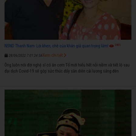
3605
NSND Thanh Nam: Lời khen, chê của khán giả quan trọng lắm!
Xem chi tiết
28/06/2022 7:01:24 SA
Ông luôn nói đời nghệ sĩ có ăn cơm Tổ mới hiểu hết nỗi niềm và tiết lộ sau
đại dịch Covid-19 sẽ góp sức thúc đẩy sàn diễn cải lương sáng đèn