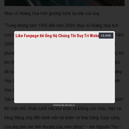
Nhạc sĩ Hoàng Hoa trên giường bệnh tại nhà của ông
"Trong những năm 1995 đến năm 2009, nhạc sĩ Hoàng Hoa tích
cực hoạt động trong phong trào văn nghệ huyện và xã. Những năm
Like Fanpage Để Ủng Hộ Chúng Tôi Duy Trì Website
2000 phong trào đờn ca tài tử - câu lạc bộ Ông bà cháu tại địa
phương. Ông đã thành lập câu lạc bộ này, thu hút nhiều thiếu nhi, trẻ
em tham gia sinh hoạt văn nghệ, nhất là đờn ca tài tử. Câu lạc bộ
đã tạo tiếng vang khắp các quận huyện. Nhạc sĩ - soạn giả Hoàng
Hoa trước đây công tác tại đoàn cải luong Sài Gòn 1 - ( bút danh
Hoa Dạ Thuỷ) cùng thời với NSƯT Thanh Điền, Thanh Kim Huệ...
Sáu năm qua ông bệnh nặng phải phẩu thuật bàng quang, hiện nằm
Powered by
netcore.vn
liệt một chỗ. Hoàn cảnh chú khó khăn và không con cháu. Hiện tại
hằng tháng, ông đến bệnh viện tái khám và thay băng. Cuộc sống
của ông nhờ vào tình thương của xóm giềng" – anh Nguyễn Thu –