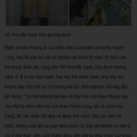
NS Hoa Mỹ Hạnh trên giường bệnh
Nghệ sĩ Điền Phong là cựu diễn viên của Đoàn cải lương Huỳnh
Long, ông đã gắn bó với sự nghiệp sân khấu từ năm 10 tuổi. Lớn
lên trong đoàn hát, cũng như NS Hoa Mỹ Hạnh, ông được những
nghệ sĩ đi trước dạy nghề. Sau này, khi thành danh, ông tiếp tục
truyền dạy cho thế hệ trẻ những bài học kinh nghiệm mà ông đúc
kết được. "Tôi nhớ những bài học vũ đạo mà chú Điền Phong dạy
cho thế hệ diễn viên trẻ của đoàn Huỳnh Long, kể cả cách hóa
trang, để các nhân vật đẹp và đúng tính cách. Chú tận tâm với
nghề, nhưng cuối đời lại gặp nhiều biến cố, bây giờ không có nhà ở,
chỉ ở nhà thuê. Đến cuối tháng đóng tiền nhà lại phải chạy vạy khắp