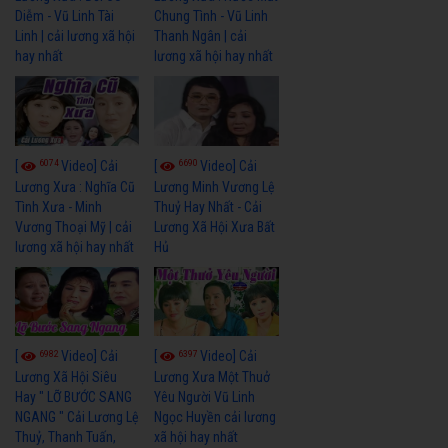
Diễm - Vũ Linh Tài
Chung Tình - Vũ Linh
Linh | cải lương xã hội
Thanh Ngân | cải
hay nhất
lương xã hội hay nhất
6074
6690
[
Video] Cải
[
Video] Cải
Lương Xưa : Nghĩa Cũ
Lương Minh Vương Lệ
Tình Xưa - Minh
Thuỷ Hay Nhất - Cải
Vương Thoại Mỹ | cải
Lương Xã Hội Xưa Bất
lương xã hội hay nhất
Hủ
6982
6397
[
Video] Cải
[
Video] Cải
Lương Xã Hội Siêu
Lương Xưa Một Thuở
Hay " LỠ BƯỚC SANG
Yêu Người Vũ Linh
NGANG " Cải Lương Lệ
Ngọc Huyền cải lương
Thuỷ, Thanh Tuấn,
xã hội hay nhất