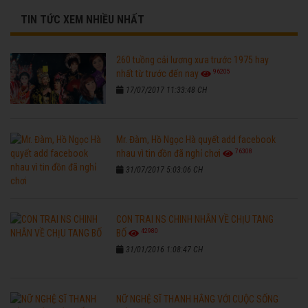
TIN TỨC XEM NHIỀU NHẤT
260 tuồng cải lương xưa trước 1975 hay
96205
nhất từ trước đến nay
17/07/2017 11:33:48 CH
Mr. Đàm, Hồ Ngọc Hà quyết add facebook
76308
nhau vì tin đồn đã nghỉ chơi
31/07/2017 5:03:06 CH
CON TRAI NS CHINH NHẪN VỀ CHỊU TANG
42980
BỐ
31/01/2016 1:08:47 CH
NỮ NGHỆ SĨ THANH HẰNG VỚI CUỘC SỐNG