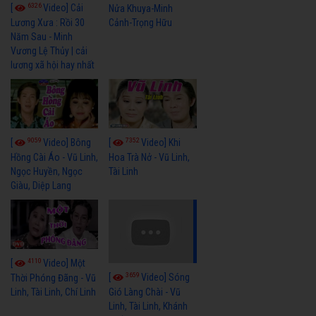
6326
[
Video] Cải
Nửa Khuya-Minh
Cảnh-Trọng Hữu
Lương Xưa : Rồi 30
Năm Sau - Minh
Vương Lệ Thủy | cải
lương xã hội hay nhất
9059
7352
[
Video] Bông
[
Video] Khi
Hồng Cài Áo - Vũ Linh,
Hoa Trà Nở - Vũ Linh,
Ngọc Huyền, Ngọc
Tài Linh
Giàu, Diệp Lang
4110
[
Video] Một
3659
[
Video] Sóng
Thời Phóng Đãng - Vũ
Linh, Tài Linh, Chí Linh
Gió Làng Chài - Vũ
Linh, Tài Linh, Khánh