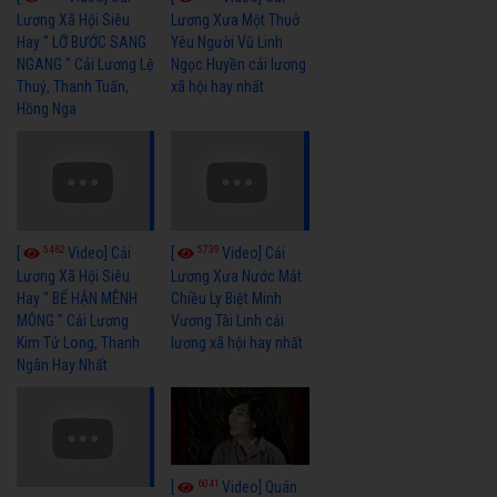
Lương Xã Hội Siêu
Lương Xưa Một Thuở
Hay " LỠ BƯỚC SANG
Yêu Người Vũ Linh
NGANG " Cải Lương Lệ
Ngọc Huyền cải lương
Thuỷ, Thanh Tuấn,
xã hội hay nhất
Hồng Nga
5462
5739
[
Video] Cải
[
Video] Cải
Lương Xã Hội Siêu
Lương Xưa Nước Mắt
Hay " BỂ HẬN MÊNH
Chiều Ly Biệt Minh
MÔNG " Cải Lương
Vương Tài Linh cải
Kim Tử Long, Thanh
lương xã hội hay nhất
Ngân Hay Nhất
6041
[
Video] Quán