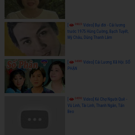
36023
[
Video] Bụi đời - Cải lương
trước 1975 Hùng Cường, Bạch Tuyết,
Mỹ Châu, Dũng Thanh Lâm
34585
[
Video] Cải Lương Xã Hội: SỐ
PHẬN
24592
[
Video] Kẻ Chợ Người Quê -
Vũ Linh, Tài Linh, Thanh Ngân, Tấn
Beo