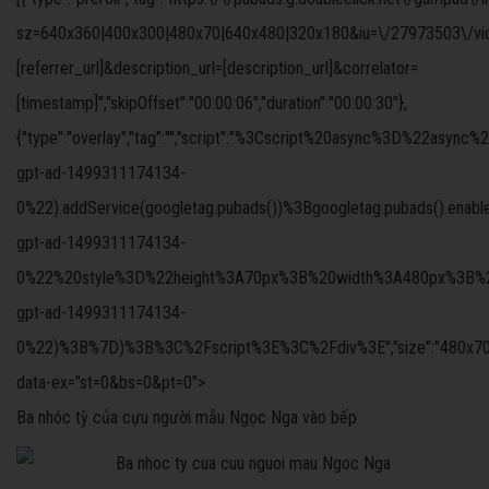
sz=640x360|400x300|480x70|640x480|320x180&iu=\/27973503\/video
[referrer_url]&description_url=[description_url]&correlator=
[timestamp]","skipOffset":"00:00:06","duration":"00:00:30"},
{"type":"overlay","tag":"","script":"%3Cscript%20async%3D%
gpt-ad-1499311174134-
0%22).addService(googletag.pubads())%3Bgoogletag.pubads().ena
gpt-ad-1499311174134-
0%22%20style%3D%22height%3A70px%3B%20width%3A480px%3B%22%3
gpt-ad-1499311174134-
0%22)%3B%7D)%3B%3C%2Fscript%3E%3C%2Fdiv%3E","size":"480x70","offs
data-ex="st=0&bs=0&pt=0">
Ba nhóc tỳ của cựu người mẫu Ngọc Nga vào bếp