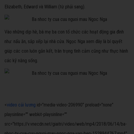
Elizabeth, Edward và William (từ phải sang).
Vào những dịp hè, bà mẹ ba con tổ chức các hoạt động gia đình
như: nấu ăn, sắp xếp lại nhà cửa. Ngọc Nga xem đây là bí quyết
giúp các con luôn gắn kết, trân trọng tình cảm cũng như thực hành
các kỹ năng sống.
<
video cải lương
id="media-video-206990" preload="none"
playsinline="" webkit-playsinline=""
src="https://v.vnecdn.net/giaitri/video/web/mp4/2018/06/14/ba-
nhoc-ty-cua-cuu-nguoi-mau-ngoc-nga-vao-bep-1528944767.mp4"