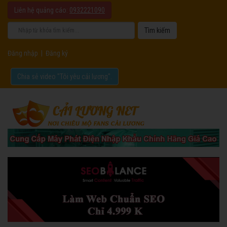
Liên hệ quảng cáo:
0932221090
Đăng nhập
|
Đăng ký
Chia sẻ video "Tôi yêu cải lương".