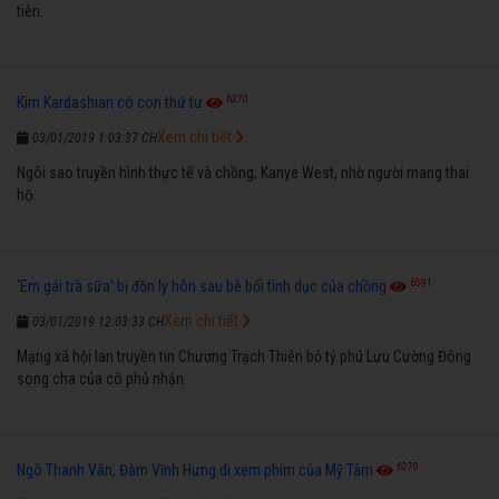
tiên.
6270
Kim Kardashian có con thứ tư
Xem chi tiết
03/01/2019 1:03:37 CH
Ngôi sao truyền hình thực tế và chồng, Kanye West, nhờ người mang thai
hộ.
6591
'Em gái trà sữa' bị đồn ly hôn sau bê bối tình dục của chồng
Xem chi tiết
03/01/2019 12:03:33 CH
Mạng xã hội lan truyền tin Chương Trạch Thiên bỏ tỷ phú Lưu Cường Đông
song cha của cô phủ nhận.
6270
Ngô Thanh Vân, Đàm Vĩnh Hưng đi xem phim của Mỹ Tâm