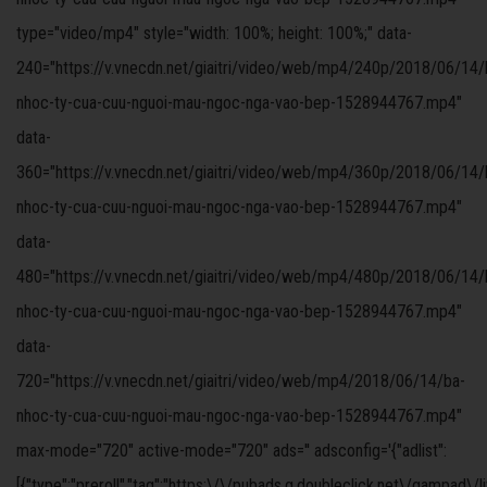
type="video/mp4" style="width: 100%; height: 100%;" data-
240="https://v.vnecdn.net/giaitri/video/web/mp4/240p/2018/06/14/
nhoc-ty-cua-cuu-nguoi-mau-ngoc-nga-vao-bep-1528944767.mp4"
data-
360="https://v.vnecdn.net/giaitri/video/web/mp4/360p/2018/06/14/
nhoc-ty-cua-cuu-nguoi-mau-ngoc-nga-vao-bep-1528944767.mp4"
data-
480="https://v.vnecdn.net/giaitri/video/web/mp4/480p/2018/06/14/
nhoc-ty-cua-cuu-nguoi-mau-ngoc-nga-vao-bep-1528944767.mp4"
data-
720="https://v.vnecdn.net/giaitri/video/web/mp4/2018/06/14/ba-
nhoc-ty-cua-cuu-nguoi-mau-ngoc-nga-vao-bep-1528944767.mp4"
max-mode="720" active-mode="720" ads='' adsconfig='{"adlist":
[{"type":"preroll","tag":"https:\/\/pubads.g.doubleclick.net\/gampad\/