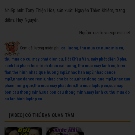
Nhiếp ảnh: Tony Thiện Hòa, sản xuất: Nguyễn Thiện Khiêm, trang
điểm: Huy Nguyễn.
Nguồn: giaitri.vnexpress.net
Xem cải lương miễn phí:
cai luong
,
thu mua xe nuoc mia cu
,
thu mua do cu
,
may phat dien cu
,
Hát Chầu Văn
,
máy phát điện 3 pha
,
sach toi pham hoc
,
trich doan cai luong
,
thu mua may lanh cu
,
kem
flan
,
the hinh
,
nhac que huong mp3
,
nhac han mp3
,
nhac dance
mp3
,
nhac dance remix
,
nhac cho ba bau
,
nhac dong que mp3
,
nhac xua
pham hong que
,
thu mua may phat dien
,
thu mua laptop cu
,
sua nap
bon cau thong minh
,
sua bon cau thong minh
,
may lanh cu
,
thu mua do
cu tan binh
,
laptop cu
[VIDEO] CÓ THỂ BẠN QUAN TÂM