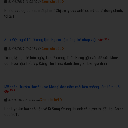
Xem chi tiết
03/01/2019 11:03:00 SA
Nhiều sao dự buổi ra mắt phim "Chị trợ lý của anh" có nữ ca sĩ đóng chính,
tối 2/1.
7682
Sao Việt nghỉ Tết Dương lịch: Người tiệc tùng, kẻ nhập viện
Xem chi tiết
03/01/2019 10:01:54 SA
Trong kỳ nghỉ lễ bốn ngày, Lan Phương, Tuấn Hưng gặp vấn đề sức khỏe
còn Hoa hậu Tiểu Vy, Đặng Thu Thảo dành thời gian bên gia đình.
Mỹ nhân 'Truyền thuyết Joo Mong' đón năm mới bên chồng kém tám tuổi
4508
Xem chi tiết
03/01/2019 7:00:42 SA
Han Hye Jin hội ngộ tiền vệ Ki Sung Yeung khi anh về nước thi đấu tại Asian
Cup 2019.