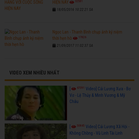
32581
HIỆN NAY
18/05/2016 10:22:21 SA
Ngọc Lan - Thanh Bình chụp ảnh kỷ niệm
17826
thời hẹn hò
21/09/2017 11:02:37 SA
VIDEO XEM NHIỀU NHẤT
67091
[
Video] Cải Lương Xưa - Bơ
Vơ - Lệ Thủy & Minh Vương & Mỹ
Châu
50845
[
Video] Cải Lương Xã Hội -
Không Chồng - Vũ Linh Tài Linh