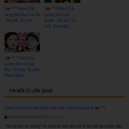
4433
3600
[
Video] Cải
[
Video] Cải
Lương Nợ Cha Con Trả
Lương Xưa Còn
- Vũ Linh, Tài Linh
Duyên - Vũ Linh, Tài
Linh, Trọng Hữu
4016
[
Video] Cải
Lương Xưa Cô Dâu
Phụ - Vũ Linh, Tài Linh,
Thanh Ngân
TIN BÊN LỀ LIÊN QUAN
6770
Châu Tinh Trì hứa hẹn phim chiếu Tết 'cười ra nước mắt'
Xem chi tiết
03/01/2019 2:04:06 CH
"Tân hỷ kịch chi vương" do danh hài đạo diễn hé lộ tình tiết qua trailer đầu