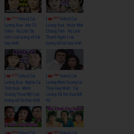
7674
6926
[
Video] Cải
[
Video] Cải
Lương Xưa : Đời Cô
Lương Xưa : Nước Mắt
Diễm - Vũ Linh Tài
Chung Tình - Vũ Linh
Linh | cải lương xã hội
Thanh Ngân | cải
hay nhất
lương xã hội hay nhất
6070
6688
[
Video] Cải
[
Video] Cải
Lương Xưa : Nghĩa Cũ
Lương Minh Vương Lệ
Tình Xưa - Minh
Thuỷ Hay Nhất - Cải
Vương Thoại Mỹ | cải
Lương Xã Hội Xưa Bất
lương xã hội hay nhất
Hủ
6976
6392
[
Video] Cải
[
Video] Cải