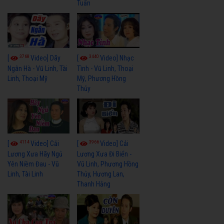
Tuấn
3768
3440
[
Video] Dãy
[
Video] Nhạc
Ngân Hà - Vũ Linh, Tài
Tình - Vũ Linh, Thoại
Linh, Thoại Mỹ
Mỹ, Phương Hồng
Thủy
4114
3966
[
Video] Cải
[
Video] Cải
Lương Xưa Hãy Ngủ
Lương Xưa Đi Biển -
Yên Niềm Đau - Vũ
Vũ Linh, Phương Hồng
Linh, Tài Linh
Thủy, Hương Lan,
Thanh Hằng