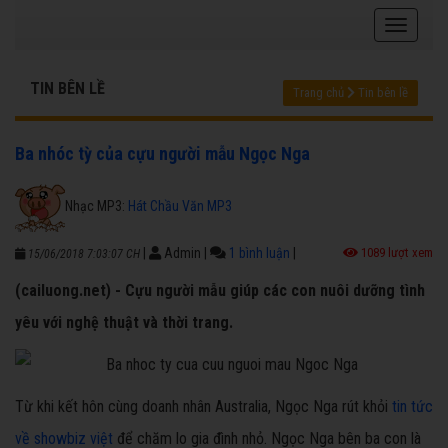
TIN BÊN LỀ
Trang chủ
Tin bên lề
Ba nhóc tỳ của cựu người mẫu Ngọc Nga
Nhạc MP3:
Hát Chầu Văn MP3
|
Admin
|
1 bình luận
|
1089 lượt xem
15/06/2018 7:03:07 CH
(cailuong.net) - Cựu người mẫu giúp các con nuôi dưỡng tình
yêu với nghệ thuật và thời trang.
Từ khi kết hôn cùng doanh nhân Australia, Ngọc Nga rút khỏi
tin tức
về showbiz việt
để chăm lo gia đình nhỏ. Ngọc Nga bên ba con là