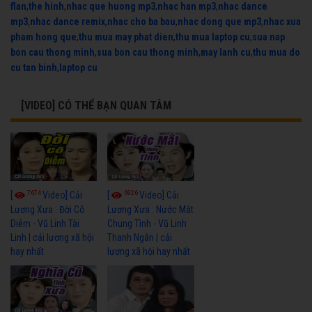
flan
,
the hinh
,
nhac que huong mp3
,
nhac han mp3
,
nhac dance
mp3
,
nhac dance remix
,
nhac cho ba bau
,
nhac dong que mp3
,
nhac xua
pham hong que
,
thu mua may phat dien
,
thu mua laptop cu
,
sua nap
bon cau thong minh
,
sua bon cau thong minh
,
may lanh cu
,
thu mua do
cu tan binh
,
laptop cu
[VIDEO] CÓ THỂ BẠN QUAN TÂM
7674
6926
[
Video] Cải
[
Video] Cải
Lương Xưa : Đời Cô
Lương Xưa : Nước Mắt
Diễm - Vũ Linh Tài
Chung Tình - Vũ Linh
Linh | cải lương xã hội
Thanh Ngân | cải
hay nhất
lương xã hội hay nhất