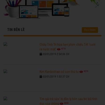
TIN BÊN LỀ
Đọc thêm
Châu Tinh Trì hứa hẹn phim chiếu Tết 'cười
6770
ra nước mắt'
03/01/2019 2:04:06 CH
6270
Kim Kardashian có con thứ tư
03/01/2019 1:03:37 CH
'Em gái trà sữa' bị đồn ly hôn sau bê bối tình
6590
dục của chồng