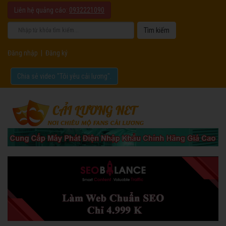
Liên hệ quảng cáo:
0932221090
Đăng nhập
|
Đăng ký
Chia sẻ video "Tôi yêu cải lương".