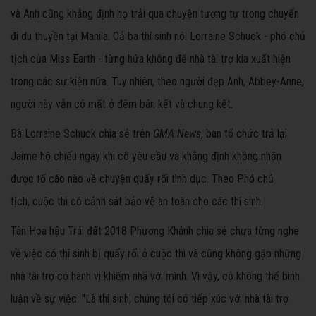
và Anh cũng khẳng định họ trải qua chuyện tương tự trong chuyến
đi du thuyền tại Manila. Cả ba thí sinh nói Lorraine Schuck - phó chủ
tịch của Miss Earth - từng hứa không để nhà tài trợ kia xuất hiện
trong các sự kiện nữa. Tuy nhiên, theo người đẹp Anh, Abbey-Anne,
người này vẫn có mặt ở đêm bán kết và chung kết.
Bà Lorraine Schuck chia sẻ trên
GMA News
, ban tổ chức trả lại
Jaime hộ chiếu ngay khi cô yêu cầu và khẳng định không nhận
được tố cáo nào về chuyện quấy rối tình dục. Theo Phó chủ
tịch, cuộc thi có cảnh sát bảo vệ an toàn cho các thí sinh.
Tân Hoa hậu Trái đất 2018 Phương Khánh chia sẻ chưa từng nghe
về việc có thí sinh bị quấy rối ở cuộc thi và cũng không gặp những
nhà tài trợ có hành vi khiếm nhã với mình. Vì vậy, cô không thể bình
luận về sự việc. "Là thí sinh, chúng tôi có tiếp xúc với nhà tài trợ