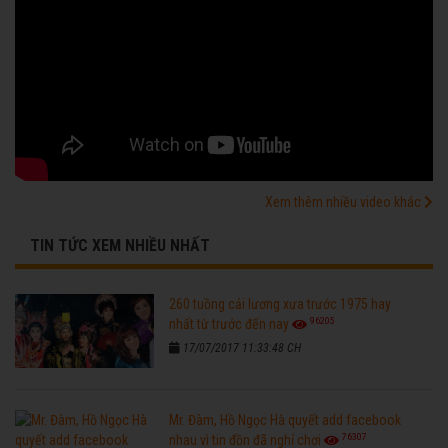
Xem thêm nhiều video khác
TIN TỨC XEM NHIỀU NHẤT
260 tuồng cải lương xưa trước 1975 hay
96205
nhất từ trước đến nay
17/07/2017 11:33:48 CH
Mr. Đàm, Hồ Ngọc Hà quyết add facebook
76307
nhau vì tin đồn đã nghỉ chơi