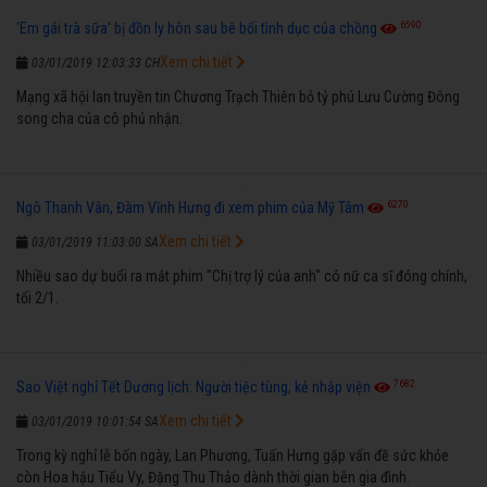
6590
'Em gái trà sữa' bị đồn ly hôn sau bê bối tình dục của chồng
Xem chi tiết
03/01/2019 12:03:33 CH
Mạng xã hội lan truyền tin Chương Trạch Thiên bỏ tỷ phú Lưu Cường Đông
song cha của cô phủ nhận.
6270
Ngô Thanh Vân, Đàm Vĩnh Hưng đi xem phim của Mỹ Tâm
Xem chi tiết
03/01/2019 11:03:00 SA
Nhiều sao dự buổi ra mắt phim "Chị trợ lý của anh" có nữ ca sĩ đóng chính,
tối 2/1.
7682
Sao Việt nghỉ Tết Dương lịch: Người tiệc tùng, kẻ nhập viện
Xem chi tiết
03/01/2019 10:01:54 SA
Trong kỳ nghỉ lễ bốn ngày, Lan Phương, Tuấn Hưng gặp vấn đề sức khỏe
còn Hoa hậu Tiểu Vy, Đặng Thu Thảo dành thời gian bên gia đình.