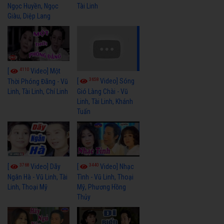
Ngọc Huyền, Ngọc
Tài Linh
Giàu, Diệp Lang
4110
[
Video] Một
3658
[
Video] Sóng
Thời Phóng Đãng - Vũ
Linh, Tài Linh, Chí Linh
Gió Làng Chài - Vũ
Linh, Tài Linh, Khánh
Tuấn
3768
3440
[
Video] Dãy
[
Video] Nhạc
Ngân Hà - Vũ Linh, Tài
Tình - Vũ Linh, Thoại
Linh, Thoại Mỹ
Mỹ, Phương Hồng
Thủy