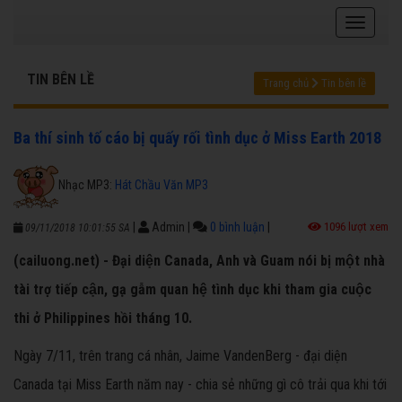
TIN BÊN LỀ
Trang chủ
Tin bên lề
Ba thí sinh tố cáo bị quấy rối tình dục ở Miss Earth 2018
Nhạc MP3:
Hát Chầu Văn MP3
|
Admin
|
0 bình luận
|
1096 lượt xem
09/11/2018 10:01:55 SA
(cailuong.net) - Đại diện Canada, Anh và Guam nói bị một nhà
tài trợ tiếp cận, gạ gẫm quan hệ tình dục khi tham gia cuộc
thi ở Philippines hồi tháng 10.
Ngày 7/11, trên trang cá nhân, Jaime VandenBerg - đại diện
Canada tại Miss Earth năm nay - chia sẻ những gì cô trải qua khi tới