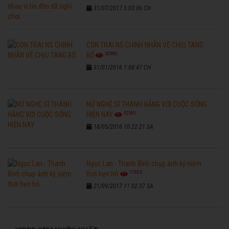
31/07/2017 5:03:06 CH
CON TRAI NS CHINH NHẪN VỀ CHỊU TANG
42980
BỐ
31/01/2016 1:08:47 CH
NỮ NGHỆ SĨ THANH HẰNG VỚI CUỘC SỐNG
32581
HIỆN NAY
18/05/2016 10:22:21 SA
Ngọc Lan - Thanh Bình chụp ảnh kỷ niệm
17826
thời hẹn hò
21/09/2017 11:02:37 SA