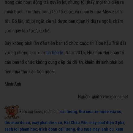
trong các hoạt động trả quyền lợi, nhưng tôi thấy mọi thứ diễn ra
minh bạch. Tôi thấy công tác tổ chức và quản lý của Miss Earth
tốt. Có lần, tôi bị ngất xỉu và được ban quản lý dìu ra ngoài chăm
sóc ngay lập tức", cô kể.
Đây không phải lần đầu tiên ban tổ chức cuộc thi Hoa hậu Trái đất
vướng những lùm xùm
tin bên lề
. N
ăm 2015, Hoa hậu Đài Loan tố
cáo ban tổ chức không cung cấp đủ đồ ăn, khiến thí sinh phải bỏ
tiền mua thức ăn bên ngoài.
Minh Anh
Nguồn: giaitri.vnexpress.net
Xem cải lương miễn phí:
cai luong
,
thu mua xe nuoc mia cu
,
thu mua do cu
,
may phat dien cu
,
Hát Chầu Văn
,
máy phát điện 3 pha
,
sach toi pham hoc
,
trich doan cai luong
,
thu mua may lanh cu
,
kem