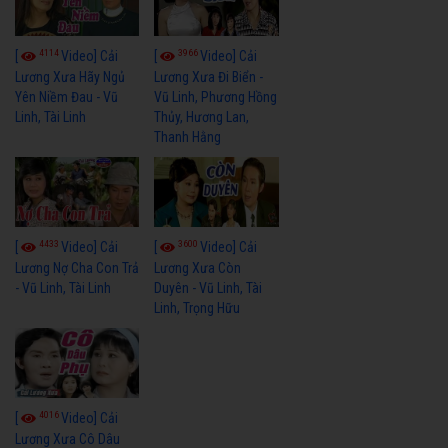
4114
3966
[
Video] Cải
[
Video] Cải
Lương Xưa Hãy Ngủ
Lương Xưa Đi Biển -
Yên Niềm Đau - Vũ
Vũ Linh, Phương Hồng
Linh, Tài Linh
Thủy, Hương Lan,
Thanh Hằng
4433
3600
[
Video] Cải
[
Video] Cải
Lương Nợ Cha Con Trả
Lương Xưa Còn
- Vũ Linh, Tài Linh
Duyên - Vũ Linh, Tài
Linh, Trọng Hữu
4016
[
Video] Cải
Lương Xưa Cô Dâu