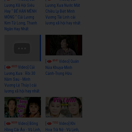
Lương Xã Hội Siêu
Lương Xưa Nước Mắt
Hay " BỂ HẬN MÊNH
Chiều Ly Biệt Minh
MÔNG " Cải Lương
Vương Tài Linh cải
Kim Tử Long, Thanh
lương xã hội hay nhất
Ngân Hay Nhất
6041
[
Video] Quán
6325
[
Video] Cải
Nửa Khuya-Minh
Cảnh-Trọng Hữu
Lương Xưa : Rồi 30
Năm Sau - Minh
Vương Lệ Thủy | cải
lương xã hội hay nhất
9059
7352
[
Video] Bông
[
Video] Khi
Hồng Cài Áo - Vũ Linh,
Hoa Trà Nở - Vũ Linh,