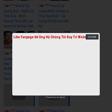
6070
6688
[
Video] Cải
[
Video] Cải
Lương Xưa : Nghĩa Cũ
Lương Minh Vương Lệ
Tình Xưa - Minh
Thuỷ Hay Nhất - Cải
Vương Thoại Mỹ | cải
Lương Xã Hội Xưa Bất
lương xã hội hay nhất
Hủ
Like Fanpage Để Ủng Hộ Chúng Tôi Duy Trì Website
6976
6392
[
Video] Cải
[
Video] Cải
Lương Xã Hội Siêu
Lương Xưa Một Thuở
Hay " LỠ BƯỚC SANG
Yêu Người Vũ Linh
NGANG " Cải Lương Lệ
Ngọc Huyền cải lương
Thuỷ, Thanh Tuấn,
xã hội hay nhất
Hồng Nga
Powered by
netcore.vn
5462
5739
[
Video] Cải
[
Video] Cải