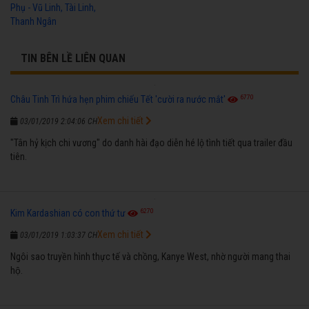
Phụ - Vũ Linh, Tài Linh,
Thanh Ngân
TIN BÊN LỀ LIÊN QUAN
6770
Châu Tinh Trì hứa hẹn phim chiếu Tết 'cười ra nước mắt'
Xem chi tiết
03/01/2019 2:04:06 CH
"Tân hỷ kịch chi vương" do danh hài đạo diễn hé lộ tình tiết qua trailer đầu
tiên.
6270
Kim Kardashian có con thứ tư
Xem chi tiết
03/01/2019 1:03:37 CH
Ngôi sao truyền hình thực tế và chồng, Kanye West, nhờ người mang thai
hộ.