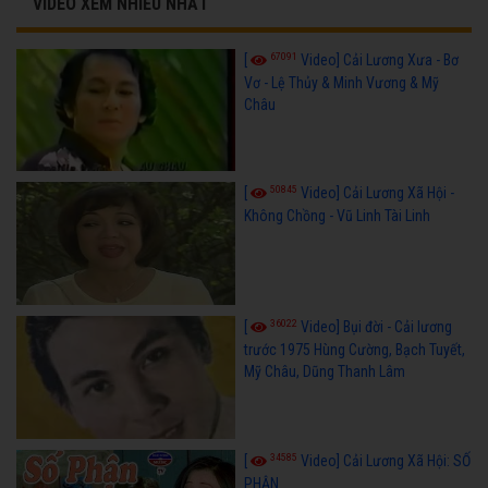
VIDEO XEM NHIỀU NHẤT
67091
[
Video] Cải Lương Xưa - Bơ
Vơ - Lệ Thủy & Minh Vương & Mỹ
Châu
50845
[
Video] Cải Lương Xã Hội -
Không Chồng - Vũ Linh Tài Linh
36022
[
Video] Bụi đời - Cải lương
trước 1975 Hùng Cường, Bạch Tuyết,
Mỹ Châu, Dũng Thanh Lâm
34585
[
Video] Cải Lương Xã Hội: SỐ
PHẬN