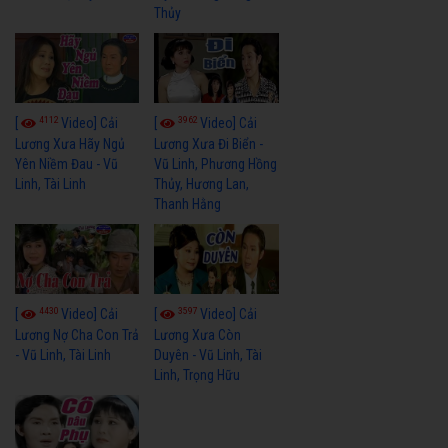
Thủy
4112
3962
[
Video] Cải
[
Video] Cải
Lương Xưa Hãy Ngủ
Lương Xưa Đi Biển -
Yên Niềm Đau - Vũ
Vũ Linh, Phương Hồng
Linh, Tài Linh
Thủy, Hương Lan,
Thanh Hằng
4430
3597
[
Video] Cải
[
Video] Cải
Lương Nợ Cha Con Trả
Lương Xưa Còn
- Vũ Linh, Tài Linh
Duyên - Vũ Linh, Tài
Linh, Trọng Hữu