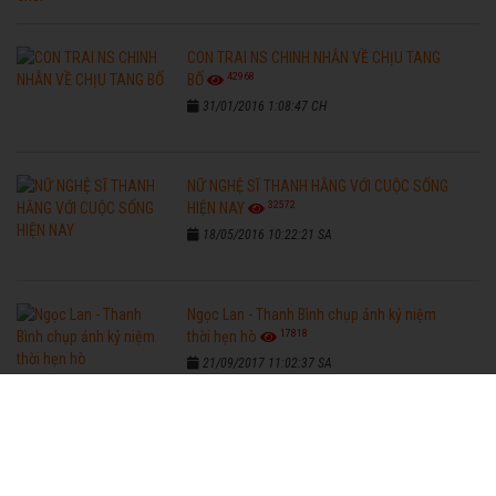
CON TRAI NS CHINH NHẪN VỀ CHỊU TANG
42968
BỐ
31/01/2016 1:08:47 CH
NỮ NGHỆ SĨ THANH HẰNG VỚI CUỘC SỐNG
32572
HIỆN NAY
18/05/2016 10:22:21 SA
Ngọc Lan - Thanh Bình chụp ảnh kỷ niệm
17818
thời hẹn hò
21/09/2017 11:02:37 SA
VIDEO XEM NHIỀU NHẤT