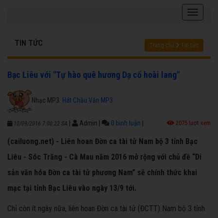
TIN TỨC
Trang chủ
Tin tức
Bạc Liêu với "Tự hào quê hương Dạ cổ hoài lang"
Nhạc MP3:
Hát Chầu Văn MP3
|
Admin
|
0 bình luận
|
2075 lượt xem
10/09/2016 7:00:22 SA
(cailuong.net) - Liên hoan Đờn ca tài tử Nam bộ 3 tỉnh Bạc
Liêu - Sóc Trăng - Cà Mau năm 2016 mở rộng với chủ đề “Di
sản văn hóa Đờn ca tài tử phương Nam” sẽ chính thức khai
mạc tại tỉnh Bạc Liêu vào ngày 13/9 tới.
Chỉ còn ít ngày nữa, liên hoan Đờn ca tài tử (ĐCTT) Nam bộ 3 tỉnh