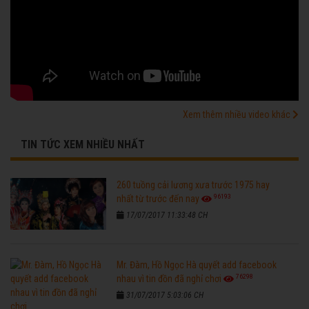
Xem thêm nhiều video khác
TIN TỨC XEM NHIỀU NHẤT
260 tuồng cải lương xưa trước 1975 hay
96193
nhất từ trước đến nay
17/07/2017 11:33:48 CH
Mr. Đàm, Hồ Ngọc Hà quyết add facebook
76298
nhau vì tin đồn đã nghỉ chơi
31/07/2017 5:03:06 CH