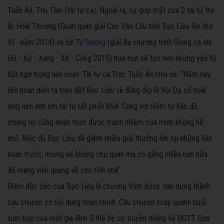
Tuấn An, Thu Tâm (tài tử ca). Ngoài ra, sự góp mặt của 2 tài tử trẻ
là: Hoài Thương (Quán quân giải Cao Văn Lầu tỉnh Bạc Liêu lần thứ
VI - năm 2014) và bé
Tú Sương
(giải Ba chương trình Giọng ca nhí
Hò - Xự - Xang - Xê - Cống 2015) hứa hẹn sẽ tạo nên những yếu tố
bất ngờ trong liên hoan. Tài tử ca Trác Tuấn An chia sẻ: “Năm nay,
liên hoan diễn ra trên đất Bạc Liêu và đúng dịp lễ hội Dạ cổ hoài
lang nên anh em tài tử rất phấn khởi. Cùng với niềm tự hào đó,
chúng tôi cũng nhận thức được trách nhiệm của mình không hề
nhỏ. Mặc dù Bạc Liêu đã giành nhiều giải thưởng lớn tại những liên
hoan trước, nhưng sẽ không chủ quan mà cố gắng nhiều hơn nữa
để mang vinh quang về cho tỉnh nhà”.
Điểm đặc sắc của Bạc Liêu là chương trình được dàn dựng thành
câu chuyện có nội dung hoàn chỉnh. Câu chuyện xoay quanh buổi
sum họp của một gia đình 3 thế hệ có truyền thống về ĐCTT. Qua