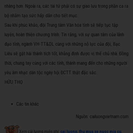
nhàng hơn. Ngoài ra, các tài tử phải có sự giao lưu trong phần ca ra
bộ nhằm tạo sức hấp dẫn cho tiết mục.
Sau khi phúc khảo, đội Trung tâm Văn hóa tỉnh sẽ tiếp tục tập
luyện, hoàn thiện chương trình. Tin rằng, với sự quan tâm của lãnh
đạo tỉnh, ngành VH-TT&DL cùng với những nỗ lực của đội, Bạc
Liêu sẽ gặt hái thành tích tốt, khẳng định được vị thế chủ nhà. Đồng
thời, chung tay cùng với các tỉnh, thành mang đến cho những người
yêu âm nhạc dân tộc ngày hội ĐCTT thật đặc sắc.
HỮU THỌ
Các tin khác
Nguồn: cailuongvietnam.com
Xem cải lương miễn phí:
cai luong
,
thu mua xe nuoc mia cu
,