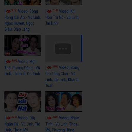
9050
7343
[
Video] Bông
[
Video] Khi
Hồng Cài Áo - Vũ Linh,
Hoa Trà Nở - Vũ Linh,
Ngọc Huyền, Ngọc
Tài Linh
Giàu, Diệp Lang
4108
[
Video] Một
3656
[
Video] Sóng
Thời Phóng Đãng - Vũ
Linh, Tài Linh, Chí Linh
Gió Làng Chài - Vũ
Linh, Tài Linh, Khánh
Tuấn
3765
3437
[
Video] Dãy
[
Video] Nhạc
Ngân Hà - Vũ Linh, Tài
Tình - Vũ Linh, Thoại
Linh, Thoại Mỹ
Mỹ, Phương Hồng