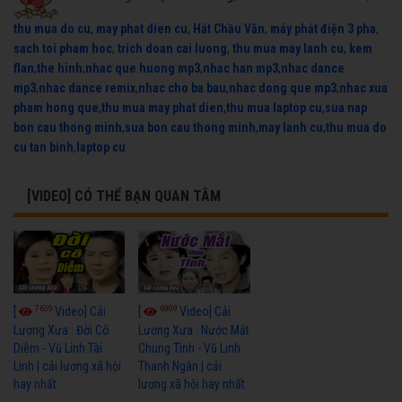
thu mua do cu
,
may phat dien cu
,
Hát Chầu Văn
,
máy phát điện 3 pha
,
sach toi pham hoc
,
trich doan cai luong
,
thu mua may lanh cu
,
kem
flan
,
the hinh
,
nhac que huong mp3
,
nhac han mp3
,
nhac dance
mp3
,
nhac dance remix
,
nhac cho ba bau
,
nhac dong que mp3
,
nhac xua
pham hong que
,
thu mua may phat dien
,
thu mua laptop cu
,
sua nap
bon cau thong minh
,
sua bon cau thong minh
,
may lanh cu
,
thu mua do
cu tan binh
,
laptop cu
[VIDEO] CÓ THỂ BẠN QUAN TÂM
7659
6909
[
Video] Cải
[
Video] Cải
Lương Xưa : Đời Cô
Lương Xưa : Nước Mắt
Diễm - Vũ Linh Tài
Chung Tình - Vũ Linh
Linh | cải lương xã hội
Thanh Ngân | cải
hay nhất
lương xã hội hay nhất