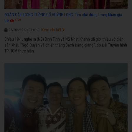
ĐOÀN CẢI LƯƠNG TUỒNG CỔ HUỲNH LONG: Tìm chỗ đứng trong khán giả
4790
trẻ
Xem chi tiết
27/10/2021 3:03:09 CH
Chiều 18-1, nghệ sĩ (NS) Bình Tinh và NS Nhật Khánh đã giới thiệu vở diễn
sân khấu "Ngô Quyền và chiến thắng Bạch Đằng giang", do Đài Truyền hình
TP HCM thực hiện.