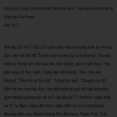
Buổi phúc khảo chương trình “Đờn ca tài tử” của Bạc Liêu chuẩn bị
tham gia liên hoan.
Ảnh: H.T
Mới đây, Sở VH-TT&DL tổ chức phúc khảo chương trình dự thi của
Bạc Liêu với chủ đề “Tự hào quê hương Dạ cổ hoài lang”. Chương
trình do Trung tâm Văn hóa tỉnh đảm nhiệm, gồm 6 tiết mục: “Yêu
bản vọng cổ Bạc Liêu”, “Cung đàn đất khách”, “Bạc Liêu yêu
thương”, “Hòa tấu tứ đại oán”, “Tiếng đờn quê”, “Chuyện má tôi”.
Đến với sân chơi này, Bạc Liêu đã chuẩn bị một đội ngũ hùng hậu
gồm những gương mặt nổi bật của làng ĐCTT tỉnh như: nghệ nhân
ưu tú Tạ Ngọc Sang (đờn kìm), nghệ nhân ưu tú Dương Quang
Khương (đờn cò), Huỳnh Hoàng Phỉ (đờn bầu); Thanh Trực, Trác