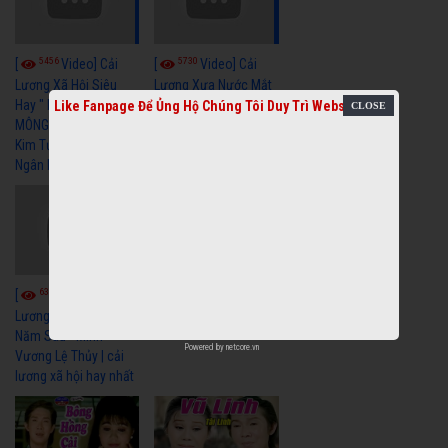
5456
5730
[
Video] Cải
[
Video] Cải
Lương Xã Hội Siêu
Lương Xưa Nước Mắt
Hay " BỂ HẬN MÊNH
Chiều Ly Biệt Minh
Like Fanpage Để Ủng Hộ Chúng Tôi Duy Trì Website
MÔNG " Cải Lương
Vương Tài Linh cải
Kim Tử Long, Thanh
lương xã hội hay nhất
Ngân Hay Nhất
6035
[
Video] Quán
6318
[
Video] Cải
Nửa Khuya-Minh
Cảnh-Trọng Hữu
Lương Xưa : Rồi 30
Năm Sau - Minh
Powered by
netcore.vn
Vương Lệ Thủy | cải
lương xã hội hay nhất