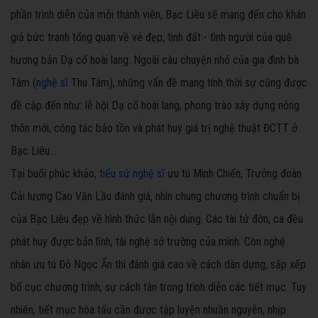
phần trình diễn của mỗi thành viên, Bạc Liêu sẽ mang đến cho khán
giả bức tranh tổng quan về vẻ đẹp, tình đất - tình người của quê
hương bản Dạ cổ hoài lang. Ngoài câu chuyện nhỏ của gia đình bà
Tâm (
nghệ sĩ
Thu Tâm), những vấn đề mang tính thời sự cũng được
đề cập đến như: lễ hội Dạ cổ hoài lang, phong trào xây dựng nông
thôn mới, công tác bảo tồn và phát huy giá trị nghệ thuật ĐCTT ở
Bạc Liêu…
Tại buổi phúc khảo,
tiểu sử nghệ sĩ
ưu tú Minh Chiến, Trưởng đoàn
Cải lương Cao Văn Lầu đánh giá, nhìn chung chương trình chuẩn bị
của Bạc Liêu đẹp về hình thức lẫn nội dung. Các tài tử đờn, ca đều
phát huy được bản lĩnh, tài nghệ sở trường của mình. Còn nghệ
nhân ưu tú Đỗ Ngọc Ẩn thì đánh giá cao về cách dàn dựng, sắp xếp
bố cục chương trình, sự cách tân trong trình diễn các tiết mục. Tuy
nhiên, tiết mục hòa tấu cần được tập luyện nhuần nguyễn, nhịp