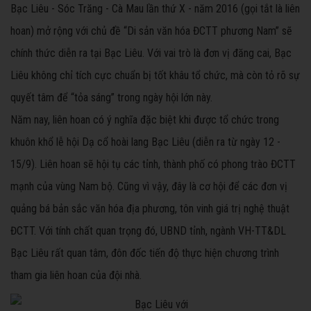
Bạc Liêu - Sóc Trăng - Cà Mau lần thứ X - năm 2016 (gọi tắt là liên
hoan) mở rộng với chủ đề “Di sản văn hóa ĐCTT phương Nam” sẽ
chính thức diễn ra tại Bạc Liêu. Với vai trò là đơn vị đăng cai, Bạc
Liêu không chỉ tích cực chuẩn bị tốt khâu tổ chức, mà còn tỏ rõ sự
quyết tâm để “tỏa sáng” trong ngày hội lớn này.
Năm nay, liên hoan có ý nghĩa đặc biệt khi được tổ chức trong
khuôn khổ lễ hội Dạ cổ hoài lang Bạc Liêu (diễn ra từ ngày 12 -
15/9). Liên hoan sẽ hội tụ các tỉnh, thành phố có phong trào ĐCTT
mạnh của vùng Nam bộ. Cũng vì vậy, đây là cơ hội để các đơn vị
quảng bá bản sắc văn hóa địa phương, tôn vinh giá trị nghệ thuật
ĐCTT. Với tính chất quan trọng đó, UBND tỉnh, ngành VH-TT&DL
Bạc Liêu rất quan tâm, đôn đốc tiến độ thực hiện chương trình
tham gia liên hoan của đội nhà.