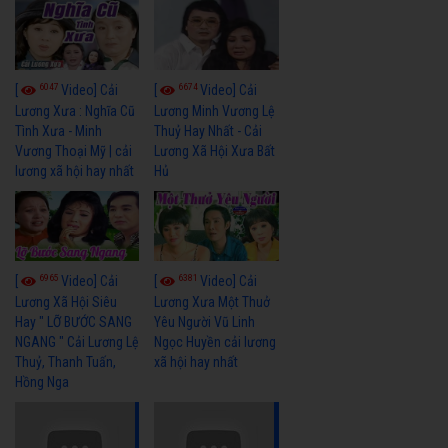
6047
6674
[
Video] Cải
[
Video] Cải
Lương Xưa : Nghĩa Cũ
Lương Minh Vương Lệ
Tình Xưa - Minh
Thuỷ Hay Nhất - Cải
Vương Thoại Mỹ | cải
Lương Xã Hội Xưa Bất
lương xã hội hay nhất
Hủ
6965
6381
[
Video] Cải
[
Video] Cải
Lương Xã Hội Siêu
Lương Xưa Một Thuở
Hay " LỠ BƯỚC SANG
Yêu Người Vũ Linh
NGANG " Cải Lương Lệ
Ngọc Huyền cải lương
Thuỷ, Thanh Tuấn,
xã hội hay nhất
Hồng Nga