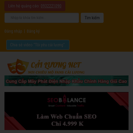
Liên hệ quảng cáo:
0932221090
Đăng nhập
|
Đăng ký
Chia sẻ video "Tôi yêu cải lương".