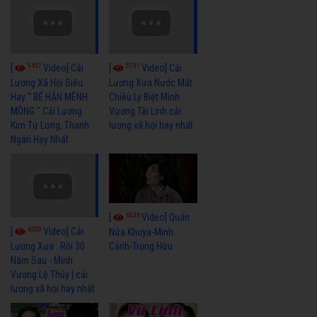
5457
5731
[
Video] Cải
[
Video] Cải
Lương Xã Hội Siêu
Lương Xưa Nước Mắt
Hay " BỂ HẬN MÊNH
Chiều Ly Biệt Minh
MÔNG " Cải Lương
Vương Tài Linh cải
Kim Tử Long, Thanh
lương xã hội hay nhất
Ngân Hay Nhất
6036
[
Video] Quán
6320
[
Video] Cải
Nửa Khuya-Minh
Cảnh-Trọng Hữu
Lương Xưa : Rồi 30
Năm Sau - Minh
Vương Lệ Thủy | cải
lương xã hội hay nhất