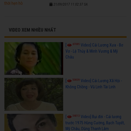
21/09/2017 11:02:37 SA
VIDEO XEM NHIỀU NHẤT
67085
[
Video] Cải Lương Xưa - Bơ
Vơ - Lệ Thủy & Minh Vương & Mỹ
Châu
50839
[
Video] Cải Lương Xã Hội -
Không Chồng - Vũ Linh Tài Linh
36013
[
Video] Bụi đời - Cải lương
trước 1975 Hùng Cường, Bạch Tuyết,
Mỹ Châu, Dũng Thanh Lâm