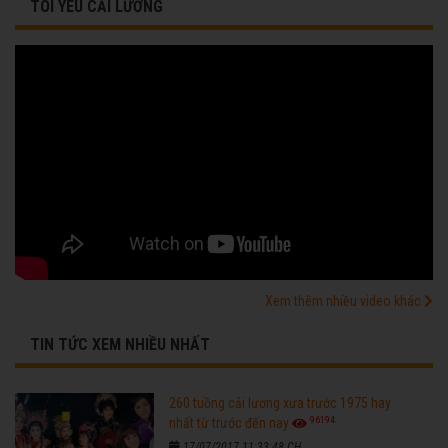
TÔI YÊU CẢI LƯƠNG
Xem thêm nhiều video khác
TIN TỨC XEM NHIỀU NHẤT
260 tuồng cải lương xưa trước 1975 hay
96194
nhất từ trước đến nay
17/07/2017 11:33:48 CH