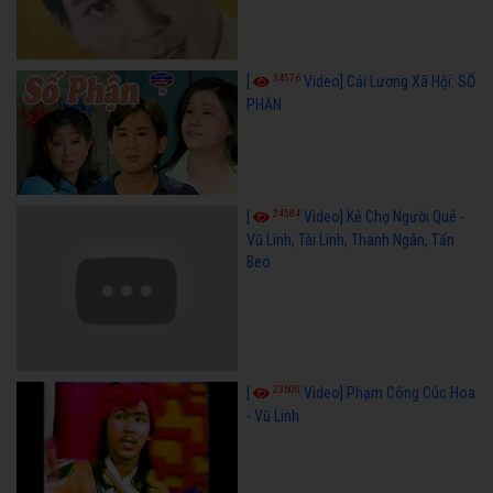
34576
[
Video] Cải Lương Xã Hội: SỐ
PHẬN
24584
[
Video] Kẻ Chợ Người Quê -
Vũ Linh, Tài Linh, Thanh Ngân, Tấn
Beo
23600
[
Video] Phạm Công Cúc Hoa
- Vũ Linh