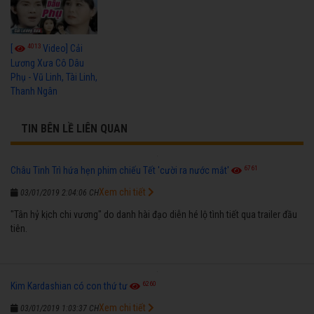
4013
[
Video] Cải
Lương Xưa Cô Dâu
Phụ - Vũ Linh, Tài Linh,
Thanh Ngân
TIN BÊN LỀ LIÊN QUAN
6761
Châu Tinh Trì hứa hẹn phim chiếu Tết 'cười ra nước mắt'
Xem chi tiết
03/01/2019 2:04:06 CH
"Tân hỷ kịch chi vương" do danh hài đạo diễn hé lộ tình tiết qua trailer đầu
tiên.
6260
Kim Kardashian có con thứ tư
Xem chi tiết
03/01/2019 1:03:37 CH