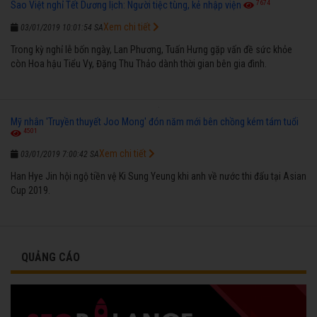
7674
Sao Việt nghỉ Tết Dương lịch: Người tiệc tùng, kẻ nhập viện
Xem chi tiết
03/01/2019 10:01:54 SA
Trong kỳ nghỉ lễ bốn ngày, Lan Phương, Tuấn Hưng gặp vấn đề sức khỏe
còn Hoa hậu Tiểu Vy, Đặng Thu Thảo dành thời gian bên gia đình.
Mỹ nhân 'Truyền thuyết Joo Mong' đón năm mới bên chồng kém tám tuổi
4501
Xem chi tiết
03/01/2019 7:00:42 SA
Han Hye Jin hội ngộ tiền vệ Ki Sung Yeung khi anh về nước thi đấu tại Asian
Cup 2019.
QUẢNG CÁO