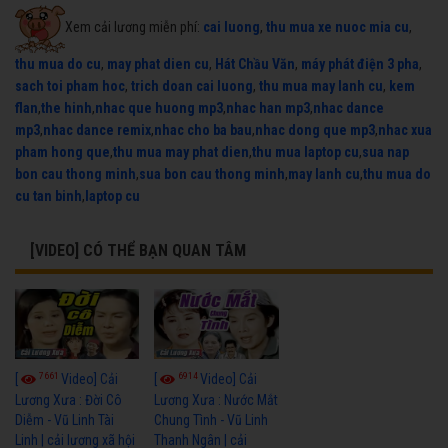
Xem cải lương miễn phí:
cai luong
,
thu mua xe nuoc mia cu
,
thu mua do cu
,
may phat dien cu
,
Hát Chầu Văn
,
máy phát điện 3 pha
,
sach toi pham hoc
,
trich doan cai luong
,
thu mua may lanh cu
,
kem
flan
,
the hinh
,
nhac que huong mp3
,
nhac han mp3
,
nhac dance
mp3
,
nhac dance remix
,
nhac cho ba bau
,
nhac dong que mp3
,
nhac xua
pham hong que
,
thu mua may phat dien
,
thu mua laptop cu
,
sua nap
bon cau thong minh
,
sua bon cau thong minh
,
may lanh cu
,
thu mua do
cu tan binh
,
laptop cu
[VIDEO] CÓ THỂ BẠN QUAN TÂM
7661
6914
[
Video] Cải
[
Video] Cải
Lương Xưa : Đời Cô
Lương Xưa : Nước Mắt
Diễm - Vũ Linh Tài
Chung Tình - Vũ Linh
Linh | cải lương xã hội
Thanh Ngân | cải