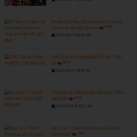
Mr. Đàm, Hồ Ngọc Hà quyết add facebook
76299
nhau vì tin đồn đã nghỉ chơi
31/07/2017 5:03:06 CH
CON TRAI NS CHINH NHẪN VỀ CHỊU TANG
42970
BỐ
31/01/2016 1:08:47 CH
NỮ NGHỆ SĨ THANH HẰNG VỚI CUỘC SỐNG
32574
HIỆN NAY
18/05/2016 10:22:21 SA
Ngọc Lan - Thanh Bình chụp ảnh kỷ niệm
17819
thời hẹn hò