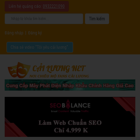
Liên hệ quảng cáo:
0932221090
Đăng nhập
|
Đăng ký
Chia sẻ video "Tôi yêu cải lương".