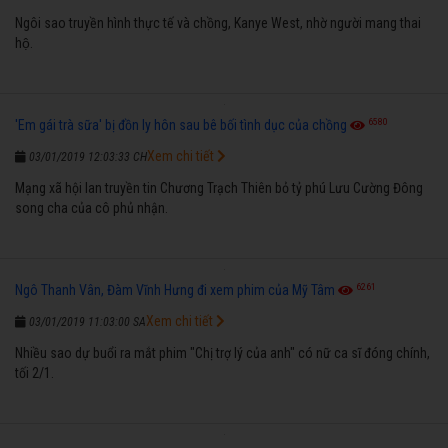
Ngôi sao truyền hình thực tế và chồng, Kanye West, nhờ người mang thai
hộ.
6580
'Em gái trà sữa' bị đồn ly hôn sau bê bối tình dục của chồng
Xem chi tiết
03/01/2019 12:03:33 CH
Mạng xã hội lan truyền tin Chương Trạch Thiên bỏ tỷ phú Lưu Cường Đông
song cha của cô phủ nhận.
6261
Ngô Thanh Vân, Đàm Vĩnh Hưng đi xem phim của Mỹ Tâm
Xem chi tiết
03/01/2019 11:03:00 SA
Nhiều sao dự buổi ra mắt phim "Chị trợ lý của anh" có nữ ca sĩ đóng chính,
tối 2/1.