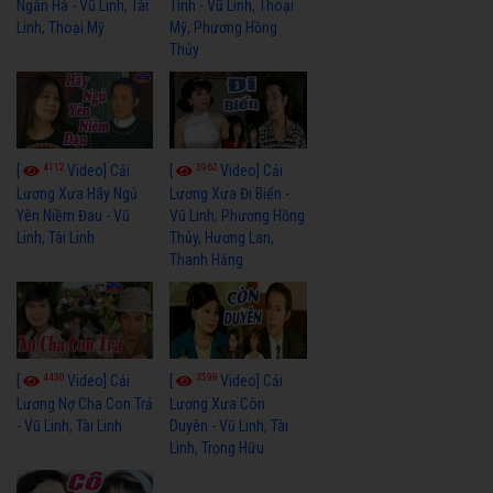
Ngân Hà - Vũ Linh, Tài
Tình - Vũ Linh, Thoại
Linh, Thoại Mỹ
Mỹ, Phương Hồng
Thủy
4112
3962
[
Video] Cải
[
Video] Cải
Lương Xưa Hãy Ngủ
Lương Xưa Đi Biển -
Yên Niềm Đau - Vũ
Vũ Linh, Phương Hồng
Linh, Tài Linh
Thủy, Hương Lan,
Thanh Hằng
4430
3598
[
Video] Cải
[
Video] Cải
Lương Nợ Cha Con Trả
Lương Xưa Còn
- Vũ Linh, Tài Linh
Duyên - Vũ Linh, Tài
Linh, Trọng Hữu