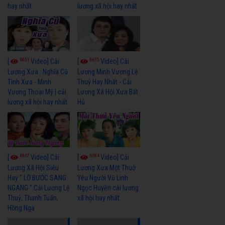
hay nhất
lương xã hội hay nhất
6051
6675
[
Video] Cải
[
Video] Cải
Lương Xưa : Nghĩa Cũ
Lương Minh Vương Lệ
Tình Xưa - Minh
Thuỷ Hay Nhất - Cải
Vương Thoại Mỹ | cải
Lương Xã Hội Xưa Bất
lương xã hội hay nhất
Hủ
6967
6384
[
Video] Cải
[
Video] Cải
Lương Xã Hội Siêu
Lương Xưa Một Thuở
Hay " LỠ BƯỚC SANG
Yêu Người Vũ Linh
NGANG " Cải Lương Lệ
Ngọc Huyền cải lương
Thuỷ, Thanh Tuấn,
xã hội hay nhất
Hồng Nga