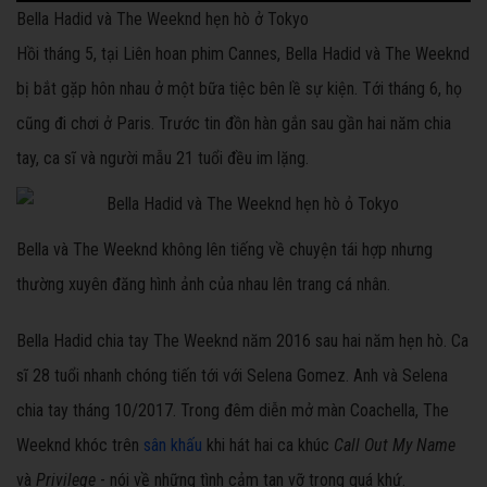
Bella Hadid và The Weeknd hẹn hò ở Tokyo
Hồi tháng 5, tại Liên hoan phim Cannes, Bella Hadid và The Weeknd
bị bắt gặp hôn nhau ở một bữa tiệc bên lề sự kiện. Tới tháng 6, họ
cũng đi chơi ở Paris. Trước tin đồn hàn gắn sau gần hai năm chia
tay, ca sĩ và người mẫu 21 tuổi đều im lặng.
Bella và The Weeknd không lên tiếng về chuyện tái hợp nhưng
thường xuyên đăng hình ảnh của nhau lên trang cá nhân.
Bella Hadid chia tay The Weeknd năm 2016 sau hai năm hẹn hò. Ca
sĩ 28 tuổi nhanh chóng tiến tới với Selena Gomez. Anh và Selena
chia tay tháng 10/2017. Trong đêm diễn mở màn Coachella, The
Weeknd khóc trên
sân khấu
khi hát hai ca khúc
Call Out My Name
và
Privilege
- nói về những tình cảm tan vỡ trong quá khứ.