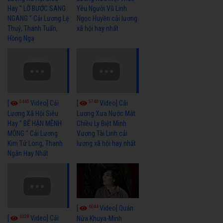
Hay " LỠ BƯỚC SANG
Yêu Người Vũ Linh
NGANG " Cải Lương Lệ
Ngọc Huyền cải lương
Thuỷ, Thanh Tuấn,
xã hội hay nhất
Hồng Nga
5465
5740
[
Video] Cải
[
Video] Cải
Lương Xã Hội Siêu
Lương Xưa Nước Mắt
Hay " BỂ HẬN MÊNH
Chiều Ly Biệt Minh
MÔNG " Cải Lương
Vương Tài Linh cải
Kim Tử Long, Thanh
lương xã hội hay nhất
Ngân Hay Nhất
6044
[
Video] Quán
6328
[
Video] Cải
Nửa Khuya-Minh