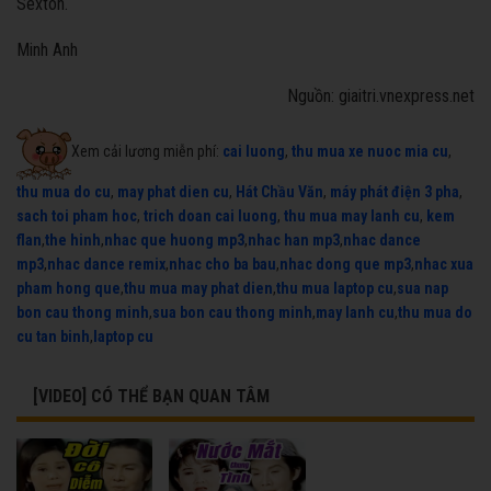
Sexton.
Minh Anh
Nguồn: giaitri.vnexpress.net
Xem cải lương miễn phí:
cai luong
,
thu mua xe nuoc mia cu
,
thu mua do cu
,
may phat dien cu
,
Hát Chầu Văn
,
máy phát điện 3 pha
,
sach toi pham hoc
,
trich doan cai luong
,
thu mua may lanh cu
,
kem
flan
,
the hinh
,
nhac que huong mp3
,
nhac han mp3
,
nhac dance
mp3
,
nhac dance remix
,
nhac cho ba bau
,
nhac dong que mp3
,
nhac xua
pham hong que
,
thu mua may phat dien
,
thu mua laptop cu
,
sua nap
bon cau thong minh
,
sua bon cau thong minh
,
may lanh cu
,
thu mua do
cu tan binh
,
laptop cu
[VIDEO] CÓ THỂ BẠN QUAN TÂM