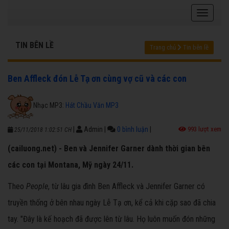
TIN BÊN LỀ
Trang chủ
Tin bên lề
Ben Affleck đón Lễ Tạ ơn cùng vợ cũ và các con
Nhạc MP3:
Hát Chầu Văn MP3
|
Admin
|
0 bình luận
|
993 lượt xem
25/11/2018 1:02:51 CH
(cailuong.net) - Ben và Jennifer Garner dành thời gian bên
các con tại Montana, Mỹ ngày 24/11.
Theo
People
, từ lâu gia đình Ben Affleck và Jennifer Garner có
truyền thống ở bên nhau ngày Lễ Tạ ơn, kể cả khi cặp sao đã chia
tay. "Đây là kế hoạch đã được lên từ lâu. Họ luôn muốn đón những