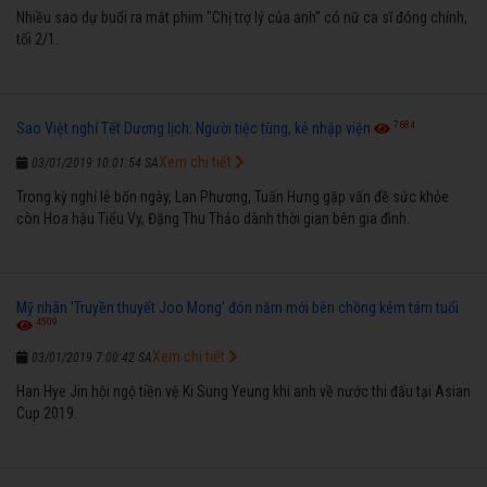
Nhiều sao dự buổi ra mắt phim "Chị trợ lý của anh" có nữ ca sĩ đóng chính,
tối 2/1.
7684
Sao Việt nghỉ Tết Dương lịch: Người tiệc tùng, kẻ nhập viện
Xem chi tiết
03/01/2019 10:01:54 SA
Trong kỳ nghỉ lễ bốn ngày, Lan Phương, Tuấn Hưng gặp vấn đề sức khỏe
còn Hoa hậu Tiểu Vy, Đặng Thu Thảo dành thời gian bên gia đình.
Mỹ nhân 'Truyền thuyết Joo Mong' đón năm mới bên chồng kém tám tuổi
4509
Xem chi tiết
03/01/2019 7:00:42 SA
Han Hye Jin hội ngộ tiền vệ Ki Sung Yeung khi anh về nước thi đấu tại Asian
Cup 2019.