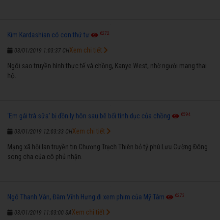
6272
Kim Kardashian có con thứ tư
Xem chi tiết
03/01/2019 1:03:37 CH
Ngôi sao truyền hình thực tế và chồng, Kanye West, nhờ người mang thai
hộ.
6594
'Em gái trà sữa' bị đồn ly hôn sau bê bối tình dục của chồng
Xem chi tiết
03/01/2019 12:03:33 CH
Mạng xã hội lan truyền tin Chương Trạch Thiên bỏ tỷ phú Lưu Cường Đông
song cha của cô phủ nhận.
6273
Ngô Thanh Vân, Đàm Vĩnh Hưng đi xem phim của Mỹ Tâm
Xem chi tiết
03/01/2019 11:03:00 SA