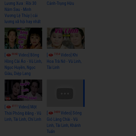
Cảnh-Trọng Hữu
Lương Xưa : Rồi 30
Năm Sau - Minh
Vương Lệ Thủy | cải
lương xã hội hay nhất
9060
7354
[
Video] Bông
[
Video] Khi
Hồng Cài Áo - Vũ Linh,
Hoa Trà Nở - Vũ Linh,
Ngọc Huyền, Ngọc
Tài Linh
Giàu, Diệp Lang
4111
[
Video] Một
3659
[
Video] Sóng
Thời Phóng Đãng - Vũ
Linh, Tài Linh, Chí Linh
Gió Làng Chài - Vũ
Linh, Tài Linh, Khánh
Tuấn