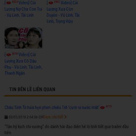
4434
3602
[
Video] Cải
[
Video] Cải
Lương Nợ Cha Con Trả
Lương Xưa Còn
- Vũ Linh, Tài Linh
Duyên - Vũ Linh, Tài
Linh, Trọng Hữu
4018
[
Video] Cải
Lương Xưa Cô Dâu
Phụ - Vũ Linh, Tài Linh,
Thanh Ngân
TIN BÊN LỀ LIÊN QUAN
6773
Châu Tinh Trì hứa hẹn phim chiếu Tết 'cười ra nước mắt'
Xem chi tiết
03/01/2019 2:04:06 CH
"Tân hỷ kịch chi vương" do danh hài đạo diễn hé lộ tình tiết qua trailer đầu
tiên.