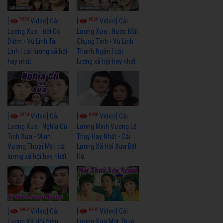
7676
6929
[
Video] Cải
[
Video] Cải
Lương Xưa : Đời Cô
Lương Xưa : Nước Mắt
Diễm - Vũ Linh Tài
Chung Tình - Vũ Linh
Linh | cải lương xã hội
Thanh Ngân | cải
hay nhất
lương xã hội hay nhất
6074
6690
[
Video] Cải
[
Video] Cải
Lương Xưa : Nghĩa Cũ
Lương Minh Vương Lệ
Tình Xưa - Minh
Thuỷ Hay Nhất - Cải
Vương Thoại Mỹ | cải
Lương Xã Hội Xưa Bất
lương xã hội hay nhất
Hủ
6980
6395
[
Video] Cải
[
Video] Cải
Lương Xã Hội Siêu
Lương Xưa Một Thuở