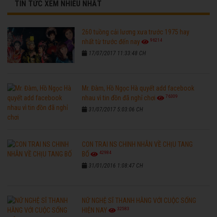
TIN TỨC XEM NHIỀU NHẤT
260 tuồng cải lương xưa trước 1975 hay
96214
nhất từ trước đến nay
17/07/2017 11:33:48 CH
Mr. Đàm, Hồ Ngọc Hà quyết add facebook
76309
nhau vì tin đồn đã nghỉ chơi
31/07/2017 5:03:06 CH
CON TRAI NS CHINH NHẪN VỀ CHỊU TANG
42984
BỐ
31/01/2016 1:08:47 CH
NỮ NGHỆ SĨ THANH HẰNG VỚI CUỘC SỐNG
32583
HIỆN NAY