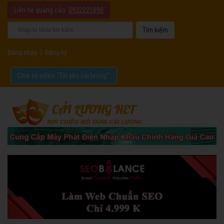
Liên hệ quảng cáo:
0932221090
Đăng nhập
|
Đăng ký
Chia sẻ video "Tôi yêu cải lương".