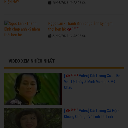
18/05/2016 10:22:21 SA
Ngọc Lan - Thanh Bình chụp ảnh kỷ niệm
17828
thời hẹn hò
21/09/2017 11:02:37 SA
VIDEO XEM NHIỀU NHẤT
67094
[
Video] Cải Lương Xưa - Bơ
Vơ - Lệ Thủy & Minh Vương & Mỹ
Châu
50847
[
Video] Cải Lương Xã Hội -
Không Chồng - Vũ Linh Tài Linh