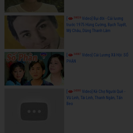
36026
[
Video] Bụi đời - Cải lương
trước 1975 Hùng Cường, Bạch Tuyết,
Mỹ Châu, Dũng Thanh Lâm
34587
[
Video] Cải Lương Xã Hội: SỐ
PHẬN
24595
[
Video] Kẻ Chợ Người Quê -
Vũ Linh, Tài Linh, Thanh Ngân, Tấn
Beo