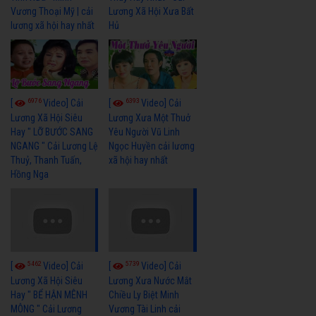
Vương Thoại Mỹ | cải
Lương Xã Hội Xưa Bất
lương xã hội hay nhất
Hủ
6976
6393
[
Video] Cải
[
Video] Cải
Lương Xã Hội Siêu
Lương Xưa Một Thuở
Hay " LỠ BƯỚC SANG
Yêu Người Vũ Linh
NGANG " Cải Lương Lệ
Ngọc Huyền cải lương
Thuỷ, Thanh Tuấn,
xã hội hay nhất
Hồng Nga
5462
5739
[
Video] Cải
[
Video] Cải
Lương Xã Hội Siêu
Lương Xưa Nước Mắt
Hay " BỂ HẬN MÊNH
Chiều Ly Biệt Minh
MÔNG " Cải Lương
Vương Tài Linh cải