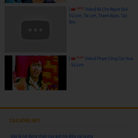
24592
[
Video] Kẻ Chợ Người Quê -
Vũ Linh, Tài Linh, Thanh Ngân, Tấn
Beo
23610
[
Video] Phạm Công Cúc Hoa
- Vũ Linh
CAILUONG.NET
Đây là nơi dừng chân của giới mộ điệu cải lương