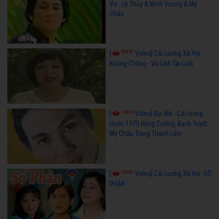
Vơ - Lệ Thủy & Minh Vương & Mỹ
Châu
50845
[
Video] Cải Lương Xã Hội -
Không Chồng - Vũ Linh Tài Linh
36023
[
Video] Bụi đời - Cải lương
trước 1975 Hùng Cường, Bạch Tuyết,
Mỹ Châu, Dũng Thanh Lâm
34585
[
Video] Cải Lương Xã Hội: SỐ
PHẬN