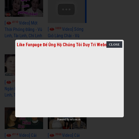
4110
[
Video] Một
3659
[
Video] Sóng
Thời Phóng Đãng - Vũ
Linh, Tài Linh, Chí Linh
Gió Làng Chài - Vũ
Linh, Tài Linh, Khánh
Like Fanpage Để Ủng Hộ Chúng Tôi Duy Trì Website
Tuấn
3768
3440
[
Video] Dãy
[
Video] Nhạc
Ngân Hà - Vũ Linh, Tài
Tình - Vũ Linh, Thoại
Linh, Thoại Mỹ
Mỹ, Phương Hồng
Thủy
Powered by
netcore.vn
4114
3966
[
Video] Cải
[
Video] Cải