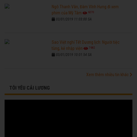
Ngô Thanh Vân, Đàm Vĩnh Hưng đi xem
6270
phim của Mỹ Tâm
03/01/2019 11:03:00 SA
Sao Việt nghỉ Tết Dương lịch: Người tiệc
7682
tùng, kẻ nhập viện
03/01/2019 10:01:54 SA
Xem thêm nhiều tin khác
TÔI YÊU CẢI LƯƠNG