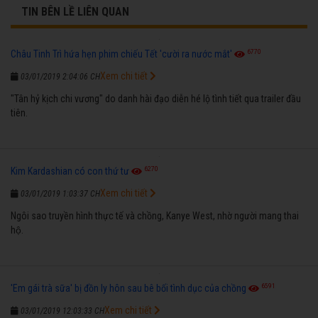
TIN BÊN LỀ LIÊN QUAN
6770
Châu Tinh Trì hứa hẹn phim chiếu Tết 'cười ra nước mắt'
Xem chi tiết
03/01/2019 2:04:06 CH
"Tân hỷ kịch chi vương" do danh hài đạo diễn hé lộ tình tiết qua trailer đầu
tiên.
6270
Kim Kardashian có con thứ tư
Xem chi tiết
03/01/2019 1:03:37 CH
Ngôi sao truyền hình thực tế và chồng, Kanye West, nhờ người mang thai
hộ.
6591
'Em gái trà sữa' bị đồn ly hôn sau bê bối tình dục của chồng
Xem chi tiết
03/01/2019 12:03:33 CH