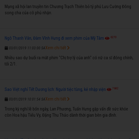
Mạng xã hội lan truyền tin Chương Trạch Thiên bỏ tỷ phú Lưu Cường Đông
song cha của cô phủ nhận.
6270
Ngô Thanh Vân, Đàm Vĩnh Hưng đi xem phim của Mỹ Tâm
Xem chi tiết
03/01/2019 11:03:00 SA
Nhiều sao dự buổi ra mắt phim "Chị trợ lý của anh" có nữ ca sĩ đóng chính,
tối 2/1.
7682
Sao Việt nghỉ Tết Dương lịch: Người tiệc tùng, kẻ nhập viện
Xem chi tiết
03/01/2019 10:01:54 SA
Trong kỳ nghỉ lễ bốn ngày, Lan Phương, Tuấn Hưng gặp vấn đề sức khỏe
còn Hoa hậu Tiểu Vy, Đặng Thu Thảo dành thời gian bên gia đình.