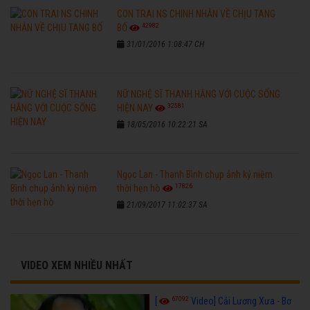
CON TRAI NS CHINH NHẪN VỀ CHỊU TANG
42982
BỐ
31/01/2016 1:08:47 CH
NỮ NGHỆ SĨ THANH HẰNG VỚI CUỘC SỐNG
32581
HIỆN NAY
18/05/2016 10:22:21 SA
Ngọc Lan - Thanh Bình chụp ảnh kỷ niệm
17826
thời hẹn hò
21/09/2017 11:02:37 SA
VIDEO XEM NHIỀU NHẤT
67092
[
Video] Cải Lương Xưa - Bơ