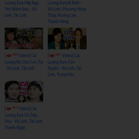
Lương Xưa Hãy Ngủ
Lương Xưa Đi Biển -
Yên Niềm Đau - Vũ
Vũ Linh, Phương Hồng
Linh, Tài Linh
Thủy, Hương Lan,
Thanh Hằng
4433
3601
[
Video] Cải
[
Video] Cải
Lương Nợ Cha Con Trả
Lương Xưa Còn
- Vũ Linh, Tài Linh
Duyên - Vũ Linh, Tài
Linh, Trọng Hữu
4016
[
Video] Cải
Lương Xưa Cô Dâu
Phụ - Vũ Linh, Tài Linh,
Thanh Ngân