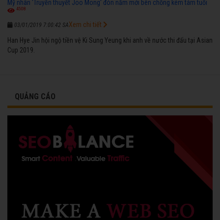
Mỹ nhân 'Truyền thuyết Joo Mong' đón năm mới bên chồng kém tám tuổi
4508
Xem chi tiết
03/01/2019 7:00:42 SA
Han Hye Jin hội ngộ tiền vệ Ki Sung Yeung khi anh về nước thi đấu tại Asian
Cup 2019.
QUẢNG CÁO