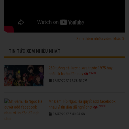
Xem thêm nhiều video khác
TIN TỨC XEM NHIỀU NHẤT
260 tuồng cải lương xưa trước 1975 hay
96205
nhất từ trước đến nay
17/07/2017 11:33:48 CH
Mr. Đàm, Hồ Ngọc Hà quyết add facebook
76308
nhau vì tin đồn đã nghỉ chơi
31/07/2017 5:03:06 CH