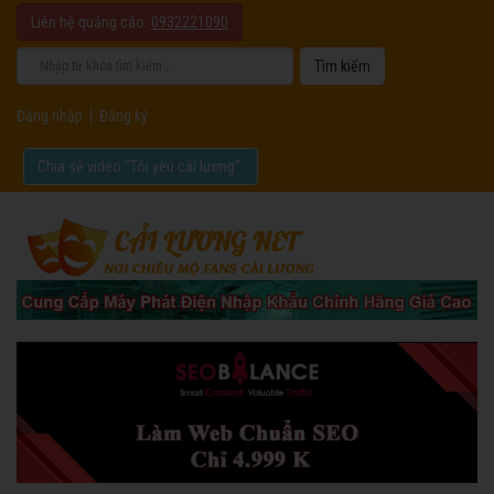
Liên hệ quảng cáo:
0932221090
Đăng nhập
|
Đăng ký
Chia sẻ video "Tôi yêu cải lương".