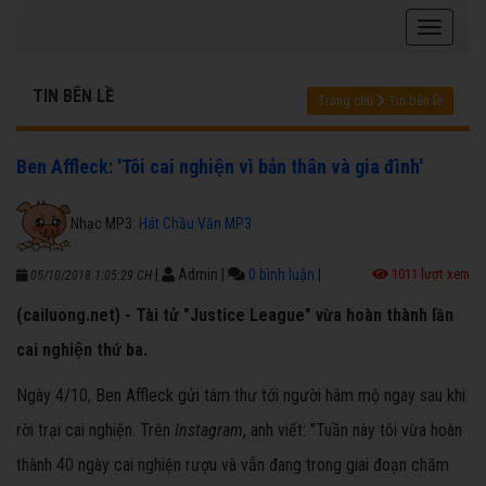
TIN BÊN LỀ
Trang chủ
Tin bên lề
Ben Affleck: 'Tôi cai nghiện vì bản thân và gia đình'
Nhạc MP3:
Hát Chầu Văn MP3
|
Admin
|
0 bình luận
|
1011 lượt xem
05/10/2018 1:05:29 CH
(cailuong.net) - Tài tử "Justice League" vừa hoàn thành lần
cai nghiện thứ ba.
Ngày 4/10, Ben Affleck gửi tâm thư tới người hâm mộ ngay sau khi
rời trại cai nghiện. Trên
Instagram
, anh viết: "Tuần này tôi vừa hoàn
thành 40 ngày cai nghiện rượu và vẫn đang trong giai đoạn chăm