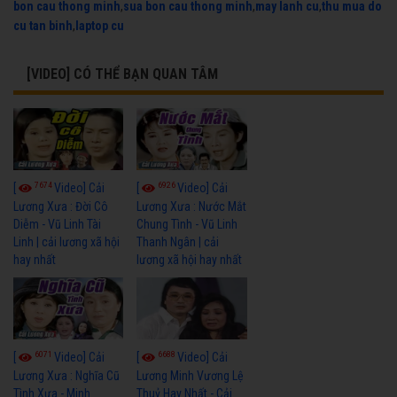
bon cau thong minh
,
sua bon cau thong minh
,
may lanh cu
,
thu mua do
cu tan binh
,
laptop cu
[VIDEO] CÓ THỂ BẠN QUAN TÂM
7674
6926
[
Video] Cải
[
Video] Cải
Lương Xưa : Đời Cô
Lương Xưa : Nước Mắt
Diễm - Vũ Linh Tài
Chung Tình - Vũ Linh
Linh | cải lương xã hội
Thanh Ngân | cải
hay nhất
lương xã hội hay nhất
6071
6688
[
Video] Cải
[
Video] Cải
Lương Xưa : Nghĩa Cũ
Lương Minh Vương Lệ
Tình Xưa - Minh
Thuỷ Hay Nhất - Cải