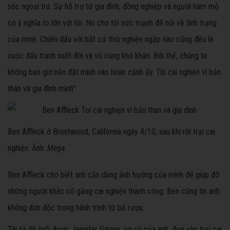
sóc ngoại trú. Sự hỗ trợ từ gia đình, đồng nghiệp và người hâm mộ
có ý nghĩa to lớn với tôi. Nó cho tôi sức mạnh để nói về tình trạng
của mình. Chiến đấu với bất cứ thói nghiện ngập nào cũng đều là
cuộc đấu tranh suốt đời và vô cùng khó khăn. Bởi thế, chúng ta
không bao giờ nên đặt mình vào hoàn cảnh ấy. Tôi cai nghiện vì bản
thân và gia đình mình".
Ben Affleck ở Brentwood, California ngày 4/10, sau khi rời trại cai
nghiện. Ảnh:
Mega.
Ben Affleck cho biết anh cần dùng ảnh hưởng của mình để giúp đỡ
những người khác cố gắng cai nghiện thành công. Ben cũng tin anh
không đơn độc trong hành trình từ bỏ rượu.
Tài tử 46 tuổi được Jennifer Garner, vợ cũ của anh, đưa vào trại cai