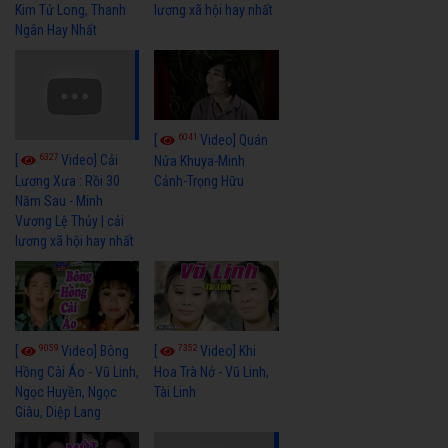
Kim Tử Long, Thanh
lương xã hội hay nhất
Ngân Hay Nhất
6041
[
Video] Quán
6327
[
Video] Cải
Nửa Khuya-Minh
Cảnh-Trọng Hữu
Lương Xưa : Rồi 30
Năm Sau - Minh
Vương Lệ Thủy | cải
lương xã hội hay nhất
9059
7352
[
Video] Bông
[
Video] Khi
Hồng Cài Áo - Vũ Linh,
Hoa Trà Nở - Vũ Linh,
Ngọc Huyền, Ngọc
Tài Linh
Giàu, Diệp Lang