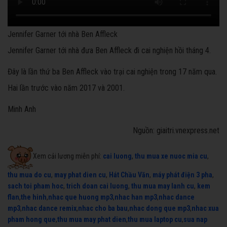
Jennifer Garner tới nhà Ben Affleck
Jennifer Garner tới nhà đưa Ben Affleck đi cai nghiện hồi tháng 4.
Đây là lần thứ ba Ben Affleck vào trại cai nghiện trong 17 năm qua.
Hai lần trước vào năm 2017 và 2001.
Minh Anh
Nguồn: giaitri.vnexpress.net
Xem cải lương miễn phí:
cai luong
,
thu mua xe nuoc mia cu
,
thu mua do cu
,
may phat dien cu
,
Hát Chầu Văn
,
máy phát điện 3 pha
,
sach toi pham hoc
,
trich doan cai luong
,
thu mua may lanh cu
,
kem
flan
,
the hinh
,
nhac que huong mp3
,
nhac han mp3
,
nhac dance
mp3
,
nhac dance remix
,
nhac cho ba bau
,
nhac dong que mp3
,
nhac xua
pham hong que
,
thu mua may phat dien
,
thu mua laptop cu
,
sua nap