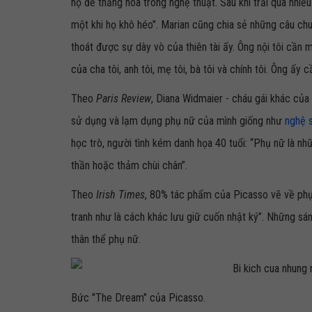
họ để thăng hoa trong nghệ thuật. Sau khi trải qua nhiề
một khi họ khô héo". Marian cũng chia sẻ những câu chuy
thoát được sự dày vò của thiên tài ấy. Ông nội tôi cần 
của cha tôi, anh tôi, mẹ tôi, bà tôi và chính tôi. Ông ấ
Theo
Paris Review
, Diana Widmaier - cháu gái khác của 
sử dụng và lạm dụng phụ nữ của mình giống như
nghệ s
học trò, người tình kém danh họa 40 tuổi: “Phụ nữ là nhữ
thần hoặc thảm chùi chân”.
Theo
Irish Times
, 80% tác phẩm của Picasso vẽ về phụ 
tranh như là cách khác lưu giữ cuốn nhật ký”. Những s
thân thể phụ nữ.
Bức "The Dream" của Picasso.