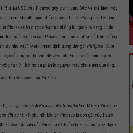
115 triệu USD của Picasso gây tranh luận. Bức vẽ thể hiện một
thành niên. Merrill - giám đốc tài năng tại The Wing (một không
ủa Picasso cần được điều tra bởi ông lo ngại khả năng Linda -
ng tôi muốn biết tại sao Picasso lại chọn vẽ đứa trẻ trần truồng
thức như vậy", Merrill nhận định trong thư gửi
Huffpost
. Giữa
 cao, nhiều người đặt vấn đề về cách Picasso sử dụng người
 với phụ nữ - bởi họ đa phần là nguyên mẫu cho tranh của ông.
2001, trong cuốn sách
Picasso: My Grandfather
, Marian Picasso -
so đối xử tệ với phụ nữ. Marian Picasso là con gái của Paulo
 Khokhlova. Cô chia sẻ: "Picasso đã thuần hóa, mê hoặc và dày vò