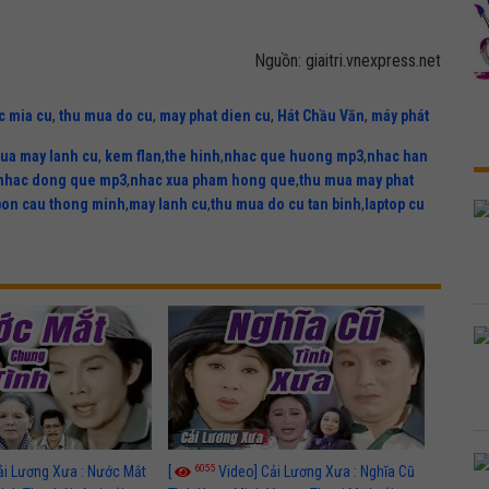
Nguồn: giaitri.vnexpress.net
c mia cu
,
thu mua do cu
,
may phat dien cu
,
Hát Chầu Văn
,
máy phát
ua may lanh cu
,
kem flan
,
the hinh
,
nhac que huong mp3
,
nhac han
nhac dong que mp3
,
nhac xua pham hong que
,
thu mua may phat
bon cau thong minh
,
may lanh cu
,
thu mua do cu tan binh
,
laptop cu
6055
ải Lương Xưa : Nước Mắt
[
Video] Cải Lương Xưa : Nghĩa Cũ