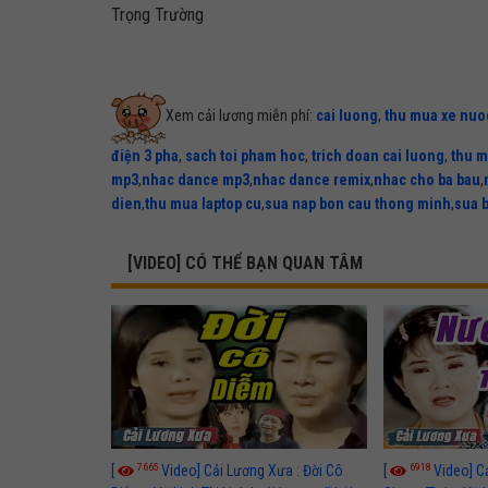
Trọng Trường
Xem cải lương miễn phí:
cai luong
,
thu mua xe nuo
điện 3 pha
,
sach toi pham hoc
,
trich doan cai luong
,
thu m
mp3
,
nhac dance mp3
,
nhac dance remix
,
nhac cho ba bau
,
dien
,
thu mua laptop cu
,
sua nap bon cau thong minh
,
sua 
[VIDEO] CÓ THỂ BẠN QUAN TÂM
7665
6918
[
Video] Cải Lương Xưa : Đời Cô
[
Video] C