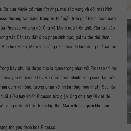
ie. Da của Marie có màu tím nhạt, mái tóc vàng và đôi mắt hình
casso thường tạo dáng trong tư thế ngồi trên ghế bành hoặc nằm
của Picasso với phụ nữ. Ông vẽ Marie ngủ trên ghế, đầu tựa vào
ơng vật. Bàn tay đặt ở bộ phận sinh dục, gợi tư thế thủ dâm.
 Văn hóa Pháp, Marie nói rằng danh họa đã lạm dụng thể xác cô
rong bảy phụ nữ được cho là quan trọng nhất với Picasso thì hai
anh họa yêu Fernande Oliver - cảm hứng chính trong sáng tác của
màu cam và hồng, tương phản với nhiều tông màu nhạt). Sau này,
tuổi. Điều này khiến Picasso tức giận. Ông chia tay Olivier để
a” trong một số bức tranh lập thể. Marcelle là người khó nắm