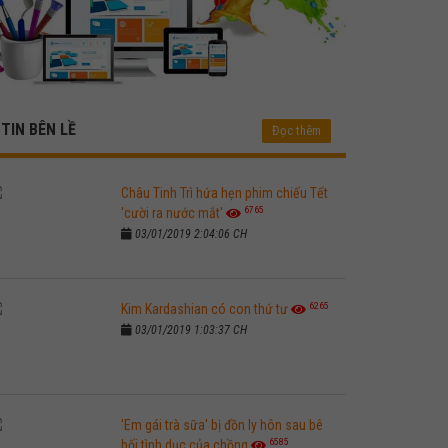
TIN BÊN LỀ
Đọc thêm
Châu Tinh Trì hứa hẹn phim chiếu Tết
6765
'cười ra nước mắt'
03/01/2019 2:04:06 CH
6265
Kim Kardashian có con thứ tư
03/01/2019 1:03:37 CH
'Em gái trà sữa' bị đồn ly hôn sau bê
6585
bối tình dục của chồng