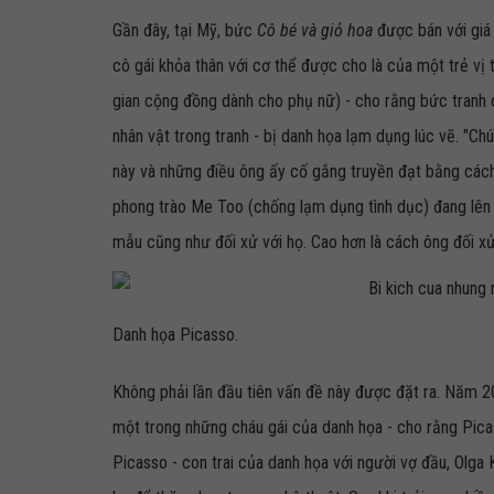
Gần đây, tại Mỹ, bức
Cô bé và giỏ hoa
được bán với giá 
cô gái khỏa thân với cơ thể được cho là của một trẻ vị 
gian cộng đồng dành cho phụ nữ) - cho rằng bức tranh c
nhân vật trong tranh - bị danh họa lạm dụng lúc vẽ. "Chú
này và những điều ông ấy cố gắng truyền đạt bằng cách 
phong trào Me Too (chống lạm dụng tình dục) đang lên
mẫu cũng như đối xử với họ. Cao hơn là cách ông đối xử
Danh họa Picasso.
Không phải lần đầu tiên vấn đề này được đặt ra. Năm 
một trong những cháu gái của danh họa - cho rằng Picas
Picasso - con trai của danh họa với người vợ đầu, Olga