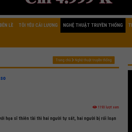
BÊN LỀ
TÔI YÊU CẢI LƯƠNG
NGHỆ THUẬT TRUYỀN THỐNG
T
Trang chủ
Nghệ thuật truyền thống
sso
1193 lượt xem
 họa sĩ thiên tài thì hai người tự sát, hai người bị rối loạn