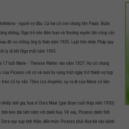
hokhlova - người vợ đầu. Cả hai có con chung tên Paulo. Buồn
 lăng nhăng, Olga trở nên điên loạn và thường xuyên tấn công các
 sau đó vợ chồng ông ly thân năm 1935. Luật hôn nhân Pháp quy
 chỉ ly dị khi Olga mất năm 1955.
gái 17 tuổi Marie - Therese Walter vào năm 1927. Họ có chung
y của Picasso với cô và nuôi hy vọng một ngày trở thành vợ hợp
e treo cổ tự vẫn.
Theo
Los Angeles
, sự ra đi của Marie có liên
 nhiếp ảnh gia, họa sĩ Dora Maar (giai đoạn cuối thập niên 1930).
tình kéo dài tám năm với danh họa. Về sau, Picasso dành tình
n Dora suy sụp tinh thần, đến mức Picasso phải đưa bà vào bệnh