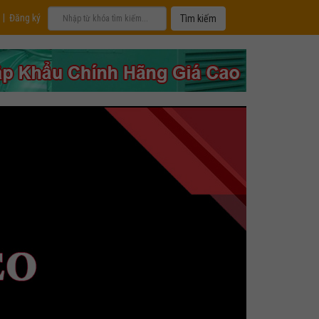
|
Đăng ký