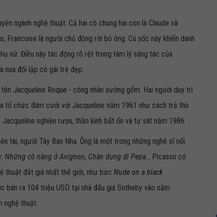
uyên ngành nghệ thuật. Cả hai có chung hai con là Claude và
, Francoise là người chủ động rời bỏ ông. Cú sốc này khiến danh
hụ nữ. Điều này tác động rõ rệt trong tâm lý sáng tác của
 nua đối lập cô gái trẻ đẹp.
c tên Jacqueline Roque - công nhân xưởng gốm. Hai người duy trì
ọa tổ chức đám cưới với Jacqueline năm 1961 như cách trả thù
i, Jacqueline nghiện rượu, thần kinh bất ổn và tự sát năm 1986.
iên tài, người Tây Ban Nha. Ông là một trong những nghệ sĩ nổi
ư:
Những cô nàng ở Avignon, Chân dung dì Pepa…
Picasso có
 thuật đắt giá nhất thế giới, như bức
Nude on a black
c bán ra 104 triệu USD tại nhà đấu giá Sotheby vào năm
m nghệ thuật.