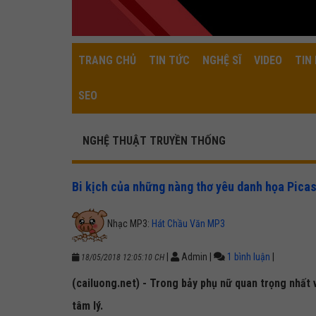
TRANG CHỦ
TIN TỨC
NGHỆ SĨ
VIDEO
TIN 
SEO
NGHỆ THUẬT TRUYỀN THỐNG
Bi kịch của những nàng thơ yêu danh họa Pica
Nhạc MP3:
Hát Chầu Văn MP3
|
Admin
|
1 bình luận
|
18/05/2018 12:05:10 CH
(cailuong.net) - Trong bảy phụ nữ quan trọng nhất với
tâm lý.