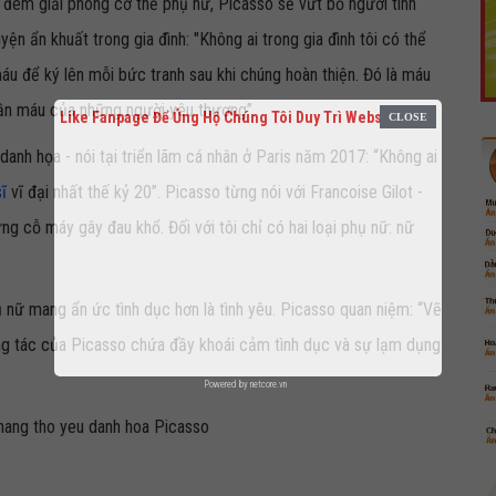
u đêm giải phóng cơ thể phụ nữ, Picasso sẽ vứt bỏ người tình
ện ẩn khuất trong gia đình: "Không ai trong gia đình tôi có thể
máu để ký lên mỗi bức tranh sau khi chúng hoàn thiện. Đó là máu
y cần máu của những người yêu thương”.
Like Fanpage Để Ủng Hộ Chúng Tôi Duy Trì Website
danh họa - nói tại triển lãm cá nhân ở Paris năm 2017: “Không ai
ĩ
vĩ đại nhất thế kỷ 20”. Picasso từng nói với Francoise Gilot -
ng cỗ máy gây đau khổ. Đối với tôi chỉ có hai loại phụ nữ: nữ
nữ mang ẩn ức tình dục hơn là tình yêu. Picasso quan niệm: “Vẽ
áng tác của Picasso chứa đầy khoái cảm tình dục và sự lạm dụng
Powered by
netcore.vn