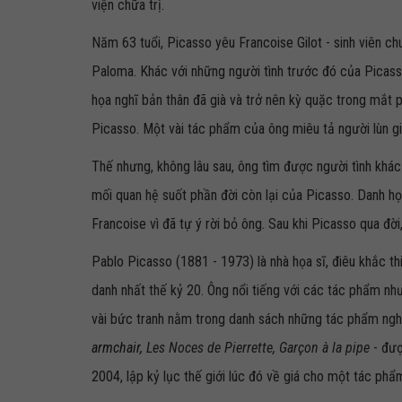
viện chữa trị.
Năm 63 tuổi, Picasso yêu Francoise Gilot - sinh viên ch
Paloma. Khác với những người tình trước đó của Picasso
họa nghĩ bản thân đã già và trở nên kỳ quặc trong mắt p
Picasso. Một vài tác phẩm của ông miêu tả người lùn già
Thế nhưng, không lâu sau, ông tìm được người tình khá
mối quan hệ suốt phần đời còn lại của Picasso. Danh h
Francoise vì đã tự ý rời bỏ ông. Sau khi Picasso qua đờ
Pablo Picasso (1881 - 1973) là nhà họa sĩ, điêu khắc th
danh nhất thế kỷ 20. Ông nổi tiếng với các tác phẩm
nh
vài bức tranh nằm trong danh sách những tác phẩm nghệ
armchair,
Les Noces de Pierrette, Garçon à la pipe
- đượ
2004, lập kỷ lục thế giới lúc đó về giá cho một tác phẩ