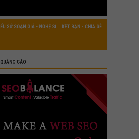
IỂU SỬ SOẠN GIẢ - NGHỆ SĨ
KẾT BẠN - CHIA SẺ
QUẢNG CÁO