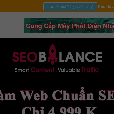
Đăng nhập
Chia sẻ video "Tôi yêu cải lương".