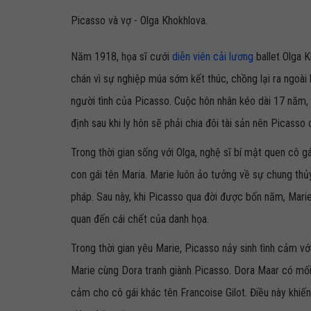
Picasso và vợ - Olga Khokhlova.
Năm 1918, họa sĩ cưới
diễn viên cải lương
ballet Olga K
chán vì sự nghiệp múa sớm kết thúc, chồng lại ra ngoài
người tình của Picasso. Cuộc hôn nhân kéo dài 17 năm,
định sau khi ly hôn sẽ phải chia đôi tài sản nên Picasso
Trong thời gian sống với Olga, nghệ sĩ bí mật quen cô 
con gái tên Maria. Marie luôn ảo tưởng về sự chung thủ
pháp. Sau này, khi Picasso qua đời được bốn năm, Mari
quan đến cái chết của danh họa.
Trong thời gian yêu Marie, Picasso nảy sinh tình cảm với
Marie cùng Dora tranh giành Picasso. Dora Maar có mối 
cảm cho cô gái khác tên Francoise Gilot. Điều này khiế