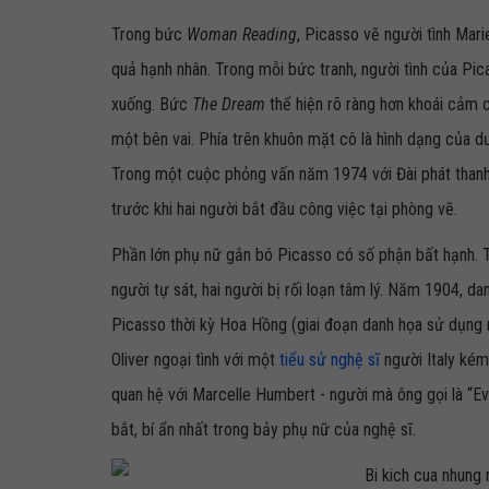
Trong bức
Woman Reading
, Picasso vẽ người tình Mar
quả hạnh nhân. Trong mỗi bức tranh, người tình của Pi
xuống. Bức
The Dream
thể hiện rõ ràng hơn khoái cảm 
một bên vai. Phía trên khuôn mặt cô là hình dạng của dư
Trong một cuộc phỏng vấn năm 1974 với Đài phát thanh
trước khi hai người bắt đầu công việc tại phòng vẽ.
Phần lớn phụ nữ gắn bó Picasso có số phận bất hạnh. T
người tự sát, hai người bị rối loạn tâm lý. Năm 1904, d
Picasso thời kỳ Hoa Hồng (giai đoạn danh họa sử dụng 
Oliver ngoại tình với một
tiểu sử nghệ sĩ
người Italy kém 
quan hệ với Marcelle Humbert - người mà ông gọi là “Ev
bắt, bí ẩn nhất trong bảy phụ nữ của nghệ sĩ.