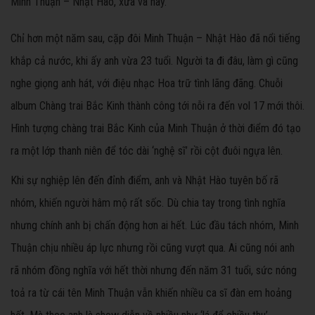
Minh Thuận – Nhật Hào, xưa và nay.
Chỉ hơn một năm sau, cặp đôi Minh Thuận – Nhật Hào đã nổi tiếng
khắp cả nước, khi ấy anh vừa 23 tuổi. Người ta đi đâu, làm gì cũng
nghe giọng anh hát, với điệu nhạc Hoa trữ tình lãng đãng. Chuỗi
album Chàng trai Bắc Kinh thành công tới nỗi ra đến vol 17 mới thôi.
Hình tượng chàng trai Bắc Kinh của Minh Thuận ở thời điểm đó tạo
ra một lớp thanh niên để tóc dài ‘nghệ sĩ’ rồi cột đuôi ngựa lên.
Khi sự nghiệp lên đến đỉnh điểm, anh và Nhật Hào tuyên bố rã
nhóm, khiến người hâm mộ rất sốc. Dù chia tay trong tình nghĩa
nhưng chính anh bị chấn động hơn ai hết. Lúc đầu tách nhóm, Minh
Thuận chịu nhiều áp lực nhưng rồi cũng vượt qua. Ai cũng nói anh
rã nhóm đồng nghĩa với hết thời nhưng đến năm 31 tuổi, sức nóng
toả ra từ cái tên Minh Thuận vẫn khiến nhiều ca sĩ đàn em hoảng