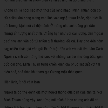
hốt. Mà theo anh là show diễn về nhiều như ‘lá đổ chiều thu’…
Không chỉ là ngôi sao một thời của làng nhạc, Minh Thuận còn có
rất nhiều khả năng trong các lĩnh vực nghệ thuật khác, đặc biệt là
cải lương, kịch nói và điện ảnh. Ở mảng nào anh cũng ghi dấu
những ấn tượng nhất định. Chẳng hạn như với cải lương, dân ‘ngoại
đạo’ như anh vẫn bỏ túi nhiều giải thưởng, đề cử. Hay cho đến hôm
nay, nhiều khán giả vẫn gửi lời từ biệt đến anh với cái tên Lâm Carô.
Ngoài ra, anh còn từng thử sức với những vai trò như ông bầu, giám
đốc casting. Minh Thuận từng khiến khán giả phục sát đất với tài
biến hoá, hoá thân khi tham gia Gương mặt thân quen.
Hiền lành, ít nói và ít bạn
Người ta có thể đánh giá một người thông qua bạn của anh ta. Với
Minh Thuận cũng vậy. Anh từng nói mình ít bạn nhưng anh đã có
những tình bạn hàng chục năm. Trước hết là người bạn thân nhất là