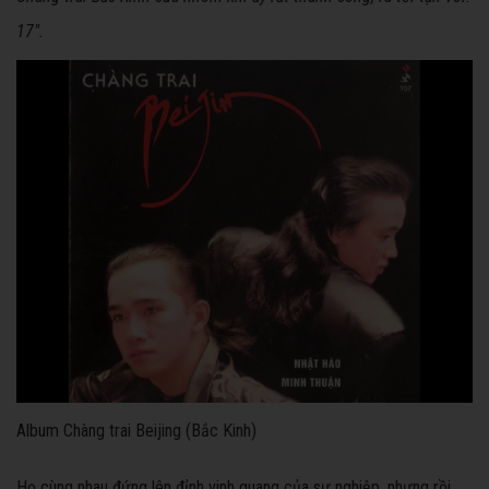
17".
Album Chàng trai Beijing (Bắc Kinh)
Họ cùng nhau đứng lên đỉnh vinh quang của sự nghiệp, nhưng rồi