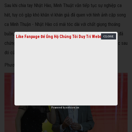
Sau khi chia tay Nhật Hào, Minh Thuật vẫn tiếp tục sự nghiệp ca
hát, tuy có gặp khó khăn vì khán giả đã quen với hình ảnh cặp song
ca Minh Thuận - Nhật Hào có mái tóc dài với chất giọng thoáng
buồn, lãng tử ngày nào. Nhưng rồi sự nghiệp cũng ổn định, anh đã
Like Fanpage Để Ủng Hộ Chúng Tôi Duy Trì Website
chứng minh bản thân có thể hát solo, những sản phẩm âm nhạc sau
đó cũng chất lượng hơn hẳn.
Phương Thanh - Tri kỉ trong âm nhạc
Powered by
netcore.vn