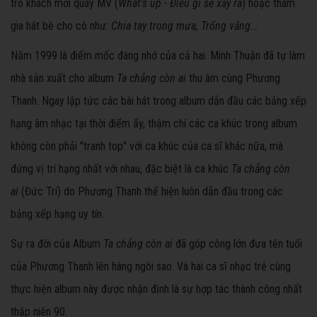
trò khách mời quay MV (
What's up - Điều gì sẽ xảy ra
) hoặc tham
gia hát bè cho cô như:
Chia tay trong mưa, Trống vắng.
..
Năm 1999 là điểm mốc đáng nhớ của cả hai. Minh Thuận đã tự làm
nhà sản xuất cho album
Ta chẳng còn ai
thu âm cùng Phương
Thanh. Ngay lập tức các bài hát trong album dẫn đầu các bảng xếp
hạng âm nhạc tại thời điểm ấy, thậm chí các ca khúc trong album
không còn phải "tranh top" với ca khúc của ca sĩ khác nữa, mà
đứng vị trí hạng nhất với nhau, đặc biệt là ca khúc
Ta chẳng còn
ai
(Đức Trí) do Phương Thanh thể hiện luôn dẫn đầu trong các
bảng xếp hạng uy tín.
Sự ra đời của Album
Ta chẳng còn ai
đã góp công lớn đưa tên tuổi
của Phương Thanh lên hàng ngôi sao. Và hai ca sĩ nhạc trẻ cùng
thực hiện album này được nhận định là sự hợp tác thành công nhất
thập niên 90.