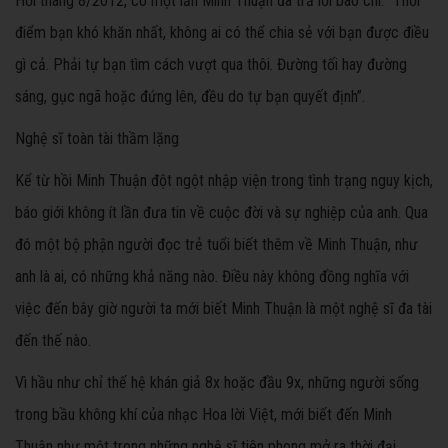
Hồi tháng 8/2012, có một lần Minh Thuận đã trả lời báo chí: “Thời
điểm bạn khó khăn nhất, không ai có thể chia sẻ với bạn được điều
gì cả. Phải tự bạn tìm cách vượt qua thôi. Đường tối hay đường
sáng, gục ngã hoặc đứng lên, đều do tự bạn quyết định”.
Nghệ sĩ toàn tài thầm lặng
Kể từ hồi Minh Thuận đột ngột nhập viện trong tình trạng nguy kịch,
báo giới không ít lần đưa tin về cuộc đời và sự nghiệp của anh. Qua
đó một bộ phận người đọc trẻ tuổi biết thêm về Minh Thuận, như
anh là ai, có những khả năng nào. Điều này không đồng nghĩa với
việc đến bây giờ người ta mới biết Minh Thuận là một nghệ sĩ đa tài
đến thế nào.
Vì hầu như chỉ thế hệ khán giả 8x hoặc đầu 9x, những người sống
trong bầu không khí của nhạc Hoa lời Việt, mới biết đến Minh
Thuận như một trong những nghệ sĩ tiên phong mở ra thời đại