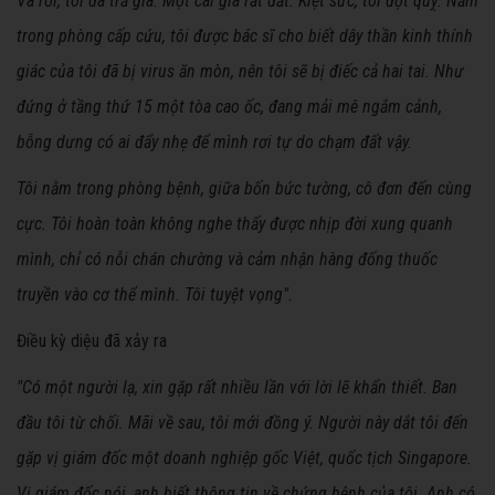
Và rồi, tôi đã trả giá. Một cái giá rất đắt. Kiệt sức, tôi đột quỵ. Nằm
trong phòng cấp cứu, tôi được bác sĩ cho biết dây thần kinh thính
giác của tôi đã bị virus ăn mòn, nên tôi sẽ bị điếc cả hai tai. Như
đứng ở tầng thứ 15 một tòa cao ốc, đang mải mê ngắm cảnh,
bỗng dưng có ai đẩy nhẹ để mình rơi tự do chạm đất vậy.
Tôi nằm trong phòng bệnh, giữa bốn bức tường, cô đơn đến cùng
cực. Tôi hoàn toàn không nghe thấy được nhịp đời xung quanh
mình, chỉ có nỗi chán chường và cảm nhận hàng đống thuốc
truyền vào cơ thể mình. Tôi tuyệt vọng".
Điều kỳ diệu đã xảy ra
"Có một người lạ, xin gặp rất nhiều lần với lời lẽ khẩn thiết. Ban
đầu tôi từ chối. Mãi về sau, tôi mới đồng ý. Người này dắt tôi đến
gặp vị giám đốc một doanh nghiệp gốc Việt, quốc tịch Singapore.
Vị giám đốc nói, anh biết thông tin về chứng bệnh của tôi. Anh có