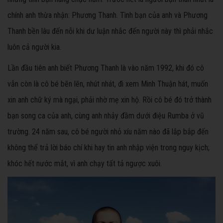
chính anh thừa nhận: Phương Thanh. Tình bạn của anh và Phương
Thanh bền lâu đến nỗi khi dư luận nhắc đến người này thì phải nhắc
luôn cả người kia.
Lần đầu tiên anh biết Phương Thanh là vào năm 1992, khi đó cô
vẫn còn là cô bé bẽn lẽn, nhút nhát, đi xem Minh Thuận hát, muốn
xin anh chữ ký mà ngại, phải nhờ mẹ xin hộ. Rồi cô bé đó trở thành
bạn song ca của anh, cùng anh nhảy đầm dưới điệu Rumba ở vũ
trường. 24 năm sau, cô bé người nhỏ xíu năm nào đã lắp bắp đến
không thể trả lời báo chí khi hay tin anh nhập viện trong nguy kịch;
khóc hết nước mắt, vì anh chạy tất tả ngược xuôi.