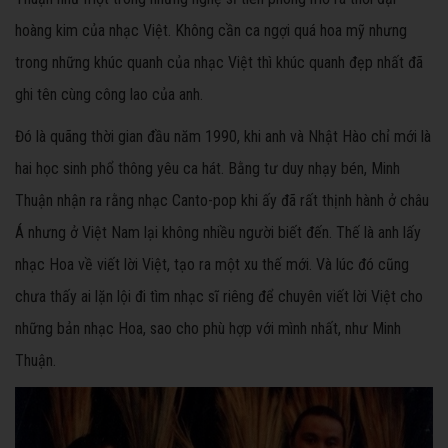
hoàng kim của nhạc Việt. Không cần ca ngợi quá hoa mỹ nhưng
trong những khúc quanh của nhạc Việt thì khúc quanh đẹp nhất đã
ghi tên cùng công lao của anh.
Đó là quãng thời gian đầu năm 1990, khi anh và Nhật Hào chỉ mới là
hai học sinh phổ thông yêu ca hát. Bằng tư duy nhạy bén, Minh
Thuận nhận ra rằng nhạc Canto-pop khi ấy đã rất thịnh hành ở châu
Á nhưng ở Việt Nam lại không nhiều người biết đến. Thế là anh lấy
nhạc Hoa về viết lời Việt, tạo ra một xu thế mới. Và lúc đó cũng
chưa thấy ai lặn lội đi tìm nhạc sĩ riêng để chuyên viết lời Việt cho
những bản nhạc Hoa, sao cho phù hợp với mình nhất, như Minh
Thuận.