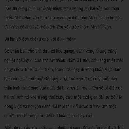
Hào thì cũng định cư ở Mỹ nhiều năm nhưng cả hai vẫn còn thân
thiết. Nhật Hào vẫn thường xuyên gọi điện cho Minh Thuận hỏi han
tình hình cá nhân và mỗi năm đều về nước thăm Minh Thuận.
Ba lần cô đơn chống chọi với định mệnh
Số phận ban cho anh đủ mọi hào quang, danh vọng nhưng cũng
nghiệt ngã lấy đi của anh rất nhiều. Năm 31 tuổi, khi đang miệt mài
chạy show từ Bắc chí Nam, trong 13 ngày đi vòng khắp Việt Nam
biểu diễn, anh bất ngờ đột quỵ vì kiệt sức và được cho biết dây
thần kinh thính giác của mình đã bị virus ăn mòn, nên sẽ bị điếc cả
hai tai. Anh rơi vào trạng thái cùng cực một thời gian dài, từ bỏ hết
công việc và nguyện đánh đổi mọi thứ để được trở về làm một
người bình thường, một Minh Thuận như ngày xưa.
Một phép màu xảy ra khi anh chuẩn bị sang Đức phẫu thuật với tỉ lệ