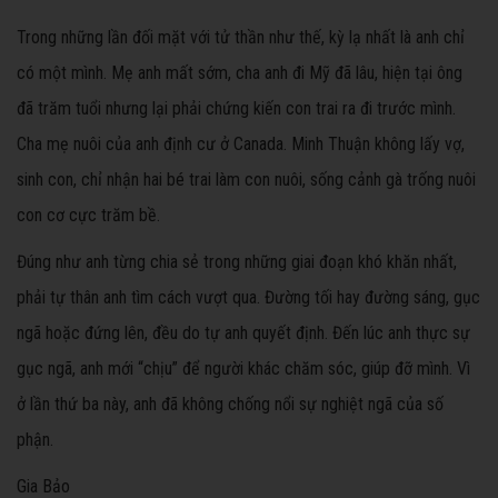
Trong những lần đối mặt với tử thần như thế, kỳ lạ nhất là anh chỉ
có một mình. Mẹ anh mất sớm, cha anh đi Mỹ đã lâu, hiện tại ông
đã trăm tuổi nhưng lại phải chứng kiến con trai ra đi trước mình.
Cha mẹ nuôi của anh định cư ở Canada. Minh Thuận không lấy vợ,
sinh con, chỉ nhận hai bé trai làm con nuôi, sống cảnh gà trống nuôi
con cơ cực trăm bề.
Đúng như anh từng chia sẻ trong những giai đoạn khó khăn nhất,
phải tự thân anh tìm cách vượt qua. Đường tối hay đường sáng, gục
ngã hoặc đứng lên, đều do tự anh quyết định. Đến lúc anh thực sự
gục ngã, anh mới “chịu” để người khác chăm sóc, giúp đỡ mình. Vì
ở lần thứ ba này, anh đã không chống nổi sự nghiệt ngã của số
phận.
Gia Bảo