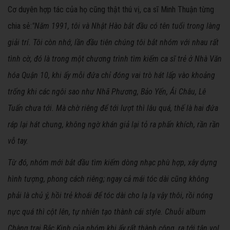
Cơ duyên hợp tác của họ cũng thật thú vị, ca sĩ Minh Thuận từng
chia sẻ:
"Năm 1991, tôi và Nhật Hào bắt đầu có tên tuổi trong làng
giải trí. Tôi còn nhớ, lần đầu tiên chúng tôi bắt nhóm với nhau rất
tình cờ, đó là trong một chương trình tìm kiếm ca sĩ trẻ ở Nhà Văn
hóa Quận 10, khi ấy mỗi đứa chỉ đóng vai trò hát lấp vào khoảng
trống khi các ngôi sao như Nhã Phương, Bảo Yến, Ái Châu, Lê
Tuấn chưa tới. Mà chờ riêng để tới lượt thì lâu quá, thế là hai đứa
ráp lại hát chung, không ngờ khán giả lại tỏ ra phấn khích, rần rần
vỗ tay.
Từ đó, nhóm mới bắt đầu tìm kiếm dòng nhạc phù hợp, xây dựng
hình tượng, phong cách riêng; ngay cả mái tóc dài cũng không
phải là chủ ý, hồi trẻ khoái để tóc dài cho lạ lạ vậy thôi, rồi nóng
nực quá thì cột lên, tự nhiên tạo thành cái style. Chuỗi album
Chàng trai Bắc Kinh của nhóm khi ấy rất thành công, ra tới tận vol.