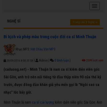
NGHỆ SĨ
Trang chủ
Nghệ sĩ
Bi kịch và phép màu trong cuộc đời ca sĩ Minh Thuận
Nhạc MP3:
Hát Chầu Văn MP3
|
Admin
|
0 bình luận
|
2599 lượt xem
30/09/2016 8:00:35 SA
(cailuong.net) - Minh Thuận là nam ca sĩ kiêm diễn viên gốc
Sài Gòn, anh trở nên nổi tiếng từ đầu thập niên 90 của thế kỷ
trước, được đông đảo khán giả yêu mến gọi là "Ngôi sao ca
nhạc" lúc bấy giờ.
Minh Thuận là nam
ca sĩ cải lương
kiêm diễn viên gốc Sài Gòn. Anh