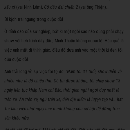
xấu xí
(vai Ninh Lâm),
Cô dâu đại chiến 2
(vai ông Thiện)...
Bi kịch trái ngang trong cuộc đời
Ở đỉnh cao của sự nghiệp, bất kì một ngôi sao nào cũng phải chạy
show với lịch trình dày đặc, Minh Thuận không ngoại lệ. Hậu quả là
việc anh mất đi thính giác, điều đó đưa anh vào một thời kì đen tối
của cuộc đời.
Anh trải lòng về sự việc tồi tệ đó:
"Năm tôi 31 tuổi, show diễn về
nhiều như lá đổ chiều thu. Có tin được không, tôi chạy show 13
ngày liên tục khắp Nam chí Bắc, thời gian nghỉ ngơi duy nhất là
trên xe. Ăn trên xe, ngủ trên xe, đến địa điểm là luyện tập và… hát.
Tôi làm việc như ngày mai mình không còn cơ hội để đứng trên
sân khấu nữa.