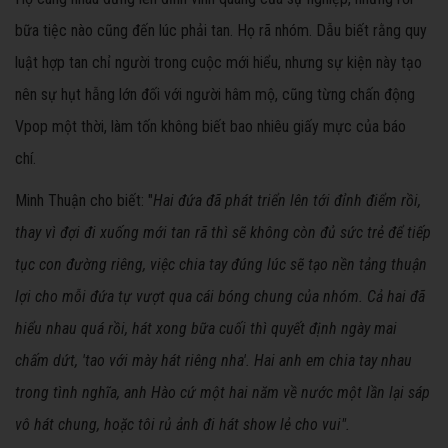
bữa tiệc nào cũng đến lúc phải tan. Họ rã nhóm. Dẫu biết rằng quy
luật hợp tan chỉ người trong cuộc mới hiểu, nhưng sự kiện này tạo
nên sự hụt hẫng lớn đối với người hâm mộ, cũng từng chấn động
Vpop một thời, làm tốn không biết bao nhiêu giấy mực của báo
chí.
Minh Thuận cho biết: "
Hai đứa đã phát triển lên tới đỉnh điểm rồi,
thay vì đợi đi xuống mới tan rã thì sẽ không còn đủ sức trẻ để tiếp
tục con đường riêng, việc chia tay đúng lúc sẽ tạo nền tảng thuận
lợi cho mỗi đứa tự vượt qua cái bóng chung của nhóm. Cả hai đã
hiểu nhau quá rồi, hát xong bữa cuối thì quyết định ngày mai
chấm dứt, 'tao với mày hát riêng nha'. Hai anh em chia tay nhau
trong tình nghĩa, anh Hào cứ một hai năm về nước một lần lại sáp
vô hát chung, hoặc tôi rủ ảnh đi hát show lẻ cho vui".