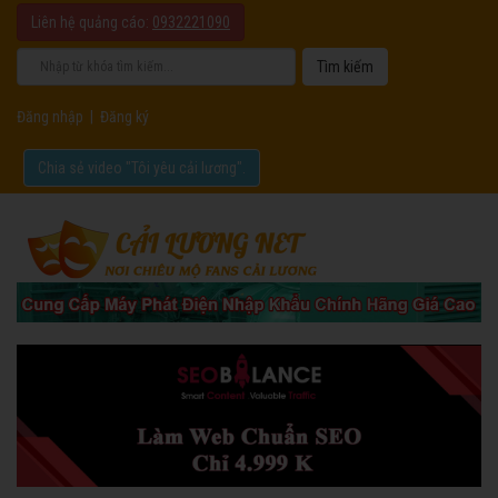
Liên hệ quảng cáo:
0932221090
Đăng nhập
|
Đăng ký
Chia sẻ video "Tôi yêu cải lương".