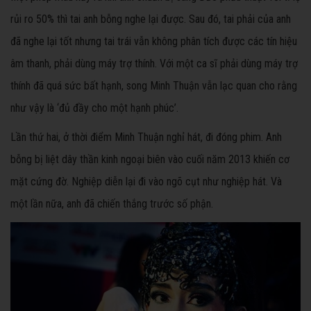
rủi ro 50% thì tai anh bỗng nghe lại được. Sau đó, tai phải của anh
đã nghe lại tốt nhưng tai trái vẫn không phân tích được các tín hiệu
âm thanh, phải dùng máy trợ thính. Với một ca sĩ phải dùng máy trợ
thính đã quá sức bất hạnh, song Minh Thuận vẫn lạc quan cho rằng
như vậy là ‘đủ đầy cho một hạnh phúc’.
Lần thứ hai, ở thời điểm Minh Thuận nghỉ hát, đi đóng phim. Anh
bỗng bị liệt dây thần kinh ngoại biên vào cuối năm 2013 khiến cơ
mặt cứng đờ. Nghiệp diễn lại đi vào ngõ cụt như nghiệp hát. Và
một lần nữa, anh đã chiến thắng trước số phận.