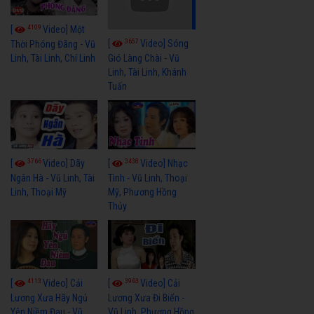
4109
[
Video] Một
3657
[
Video] Sóng
Thời Phóng Đãng - Vũ
Linh, Tài Linh, Chí Linh
Gió Làng Chài - Vũ
Linh, Tài Linh, Khánh
Tuấn
3766
3438
[
Video] Dãy
[
Video] Nhạc
Ngân Hà - Vũ Linh, Tài
Tình - Vũ Linh, Thoại
Linh, Thoại Mỹ
Mỹ, Phương Hồng
Thủy
4113
3963
[
Video] Cải
[
Video] Cải
Lương Xưa Hãy Ngủ
Lương Xưa Đi Biển -
Yên Niềm Đau - Vũ
Vũ Linh, Phương Hồng