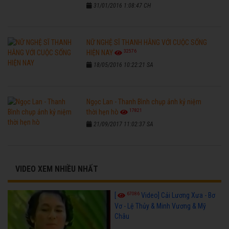
31/01/2016 1:08:47 CH
NỮ NGHỆ SĨ THANH HẰNG VỚI CUỘC SỐNG
32576
HIỆN NAY
18/05/2016 10:22:21 SA
Ngọc Lan - Thanh Bình chụp ảnh kỷ niệm
17821
thời hẹn hò
21/09/2017 11:02:37 SA
VIDEO XEM NHIỀU NHẤT
67086
[
Video] Cải Lương Xưa - Bơ
Vơ - Lệ Thủy & Minh Vương & Mỹ
Châu