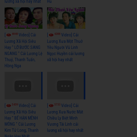
lương xã hội hay nhất
Hủ
6969
6388
[
Video] Cải
[
Video] Cải
Lương Xã Hội Siêu
Lương Xưa Một Thuở
Hay " LỠ BƯỚC SANG
Yêu Người Vũ Linh
NGANG " Cải Lương Lệ
Ngọc Huyền cải lương
Thuỷ, Thanh Tuấn,
xã hội hay nhất
Hồng Nga
5459
5733
[
Video] Cải
[
Video] Cải
Lương Xã Hội Siêu
Lương Xưa Nước Mắt
Hay " BỂ HẬN MÊNH
Chiều Ly Biệt Minh
MÔNG " Cải Lương
Vương Tài Linh cải
Kim Tử Long, Thanh
lương xã hội hay nhất
Ngân Hay Nhất