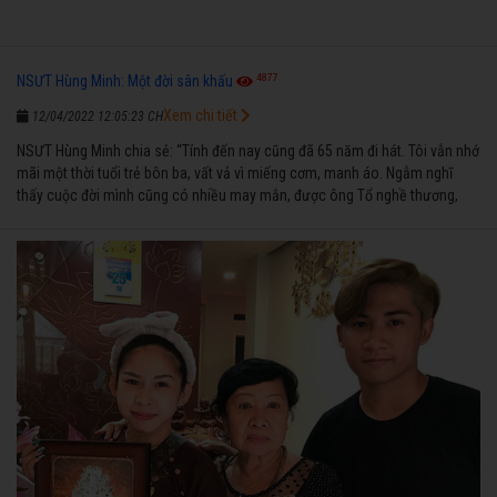
4877
NSƯT Hùng Minh: Một đời sân khấu
Xem chi tiết
12/04/2022 12:05:23 CH
NSƯT Hùng Minh chia sẻ: “Tính đến nay cũng đã 65 năm đi hát. Tôi vẫn nhớ
mãi một thời tuổi trẻ bôn ba, vất vả vì miếng cơm, manh áo. Ngẫm nghĩ
thấy cuộc đời mình cũng có nhiều may mắn, được ông Tổ nghề thương,
nên từ một cậu bé nghèo chẳng biết hát xướng là gì, trong dòng đời xuôi
ngược nhận được những cơ may để từng bước thành danh với nghiệp ca
diễn”.