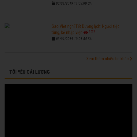
03/01/2019 11:03:00 SA
Sao Việt nghỉ Tết Dương lịch: Người tiệc
7675
tùng, kẻ nhập viện
03/01/2019 10:01:54 SA
Xem thêm nhiều tin khác
TÔI YÊU CẢI LƯƠNG