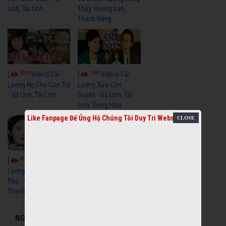
Linh, Tài Linh
Thủy, Hương Lan,
Thanh Hằng
4432
3599
[
Video] Cải
[
Video] Cải
Lương Nợ Cha Con Trả
Lương Xưa Còn
- Vũ Linh, Tài Linh
Duyên - Vũ Linh, Tài
Linh, Trọng Hữu
Like Fanpage Để Ủng Hộ Chúng Tôi Duy Trì Website
4015
[
Video] Cải
Lương Xưa Cô Dâu
Phụ - Vũ Linh, Tài Linh,
Thanh Ngân
NGHỆ SĨ LIÊN QUAN