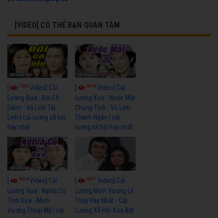
[VIDEO] CÓ THỂ BẠN QUAN TÂM
7665
6918
[
Video] Cải
[
Video] Cải
Lương Xưa : Đời Cô
Lương Xưa : Nước Mắt
Diễm - Vũ Linh Tài
Chung Tình - Vũ Linh
Linh | cải lương xã hội
Thanh Ngân | cải
hay nhất
lương xã hội hay nhất
6054
6677
[
Video] Cải
[
Video] Cải
Lương Xưa : Nghĩa Cũ
Lương Minh Vương Lệ
Tình Xưa - Minh
Thuỷ Hay Nhất - Cải
Vương Thoại Mỹ | cải
Lương Xã Hội Xưa Bất