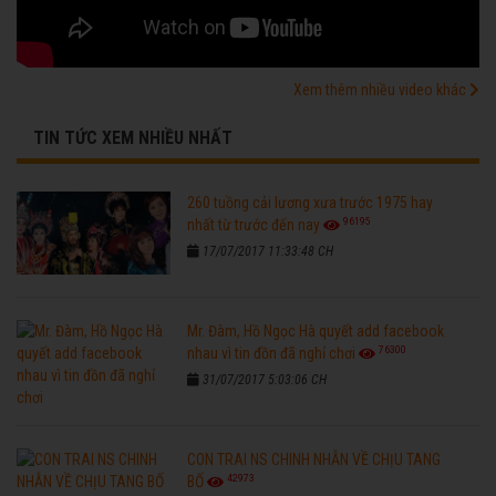
Xem thêm nhiều video khác
TIN TỨC XEM NHIỀU NHẤT
260 tuồng cải lương xưa trước 1975 hay
96195
nhất từ trước đến nay
17/07/2017 11:33:48 CH
Mr. Đàm, Hồ Ngọc Hà quyết add facebook
76300
nhau vì tin đồn đã nghỉ chơi
31/07/2017 5:03:06 CH
CON TRAI NS CHINH NHẪN VỀ CHỊU TANG
42973
BỐ