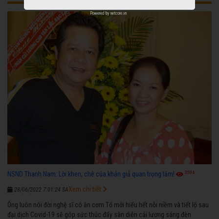
Powered by
netcore.vn
3594
NSND Thanh Nam: Lời khen, chê của khán giả quan trọng lắm!
Xem chi tiết
28/06/2022 7:01:24 SA
Ông luôn nói đời nghệ sĩ có ăn cơm Tổ mới hiểu hết nỗi niềm và tiết lộ sau
đại dịch Covid-19 sẽ góp sức thúc đẩy sàn diễn cải lương sáng đèn