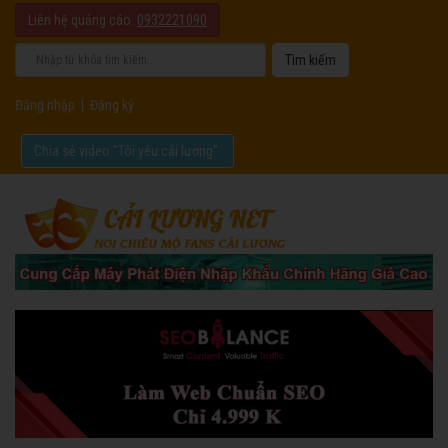
Liên hệ quảng cáo:
0932221090
Đăng nhập
|
Đăng ký
Chia sẻ video "Tôi yêu cải lương".