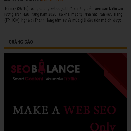
Tối nay (26-10), vòng chung kết cuộc thi "Tài năng diễn viên sân khấu cải
lương Trần Hữu Trang năm 2020" sẽ khai mạc tại Nhà hát Trần Hữu Trang
(TP HCM). Nghệ sĩ Thanh Hằng tâm sự về mùa giải đầu tiên mà chị được
vinh danh cùng các đồng nghiệp năm 1991.
QUẢNG CÁO