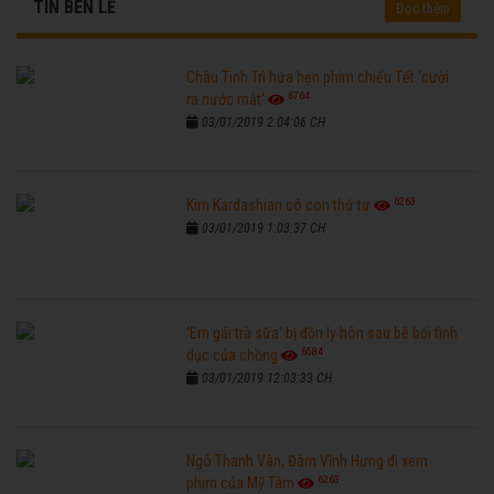
TIN BÊN LỀ
Đọc thêm
Châu Tinh Trì hứa hẹn phim chiếu Tết 'cười
6764
ra nước mắt'
03/01/2019 2:04:06 CH
6263
Kim Kardashian có con thứ tư
03/01/2019 1:03:37 CH
'Em gái trà sữa' bị đồn ly hôn sau bê bối tình
6584
dục của chồng
03/01/2019 12:03:33 CH
Ngô Thanh Vân, Đàm Vĩnh Hưng đi xem
6263
phim của Mỹ Tâm