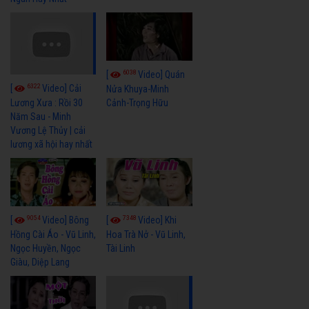
6038
[
Video] Quán
6322
[
Video] Cải
Nửa Khuya-Minh
Cảnh-Trọng Hữu
Lương Xưa : Rồi 30
Năm Sau - Minh
Vương Lệ Thủy | cải
lương xã hội hay nhất
9054
7348
[
Video] Bông
[
Video] Khi
Hồng Cài Áo - Vũ Linh,
Hoa Trà Nở - Vũ Linh,
Ngọc Huyền, Ngọc
Tài Linh
Giàu, Diệp Lang