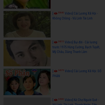
50840
[
Video] Cải Lương Xã Hội -
Không Chồng - Vũ Linh Tài Linh
36015
[
Video] Bụi đời - Cải lương
trước 1975 Hùng Cường, Bạch Tuyết,
Mỹ Châu, Dũng Thanh Lâm
34579
[
Video] Cải Lương Xã Hội: SỐ
PHẬN
24585
[
Video] Kẻ Chợ Người Quê -
Vũ Linh, Tài Linh, Thanh Ngân, Tấn