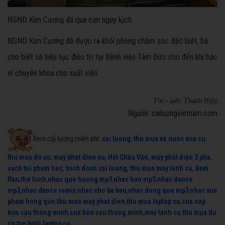
NSND Kim Cương đã qua cơn nguy kịch
NSND Kim Cương đã được ra khỏi phòng chăm sóc đặc biệt, bà
cho biết sẽ tiếp tục điều trị tại Bệnh viện Tâm Đức cho đến khi bác
sĩ chuyên khoa cho xuất viện.
Tin - ảnh: Thanh Hiệp
Nguồn: cailuongvietnam.com
Xem cải lương miễn phí:
cai luong
,
thu mua xe nuoc mia cu
,
thu mua do cu
,
may phat dien cu
,
Hát Chầu Văn
,
máy phát điện 3 pha
,
sach toi pham hoc
,
trich doan cai luong
,
thu mua may lanh cu
,
kem
flan
,
the hinh
,
nhac que huong mp3
,
nhac han mp3
,
nhac dance
mp3
,
nhac dance remix
,
nhac cho ba bau
,
nhac dong que mp3
,
nhac xua
pham hong que
,
thu mua may phat dien
,
thu mua laptop cu
,
sua nap
bon cau thong minh
,
sua bon cau thong minh
,
may lanh cu
,
thu mua do
cu tan binh
,
laptop cu