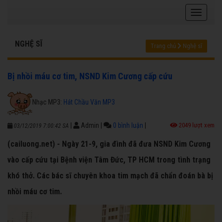
NGHỆ SĨ
Trang chủ
Nghệ sĩ
Bị nhồi máu cơ tim, NSND Kim Cương cấp cứu
Nhạc MP3:
Hát Chầu Văn MP3
|
Admin
|
0 bình luận
|
2049 lượt xem
03/12/2019 7:00:42 SA
(cailuong.net) - Ngày 21-9, gia đình đã đưa NSND Kim Cương
vào cấp cứu tại Bệnh viện Tâm Đức, TP HCM trong tình trạng
khó thở. Các bác sĩ chuyên khoa tim mạch đã chẩn đoán bà bị
nhồi máu cơ tim.