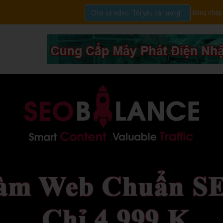
Đăng nhập
Chia sẻ video "Tôi yêu cải lương".