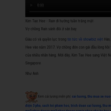
Kim Tae Hee - Rain đi hưởng tuần trăng mật
Vợ chồng Rain sánh đôi ở sân bay.
Giàu có và quyền lực trong
tin tức về showbiz việt
Hàn, 
Hee vào năm 2017. Vợ chồng đón con gái đầu lòng hồi 
của nhiều nhãn hàng. Mới đây, Kim Tae Hee sang Việt N
Singapore.
Như Anh
Xem cải lương miễn phí:
cai luong
,
thu mua xe nuo
điện 3 pha
,
sach toi pham hoc
,
trich doan cai luong
,
thu m