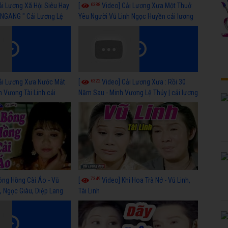
6388
ải Lương Xã Hội Siêu Hay
[
Video] Cải Lương Xưa Một Thuở
NGANG " Cải Lương Lệ
Yêu Người Vũ Linh Ngọc Huyền cải lương
n, Hồng Nga
xã hội hay nhất
6322
ải Lương Xưa Nước Mắt
[
Video] Cải Lương Xưa : Rồi 30
h Vương Tài Linh cải
Năm Sau - Minh Vương Lệ Thủy | cải lương
 nhất
xã hội hay nhất
7349
ông Hồng Cài Áo - Vũ
[
Video] Khi Hoa Trà Nở - Vũ Linh,
, Ngọc Giàu, Diệp Lang
Tài Linh