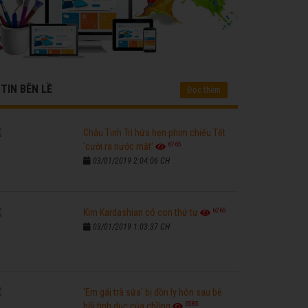
TIN BÊN LỀ
Đọc thêm
Châu Tinh Trì hứa hẹn phim chiếu Tết
6765
'cười ra nước mắt'
03/01/2019 2:04:06 CH
6265
Kim Kardashian có con thứ tư
03/01/2019 1:03:37 CH
'Em gái trà sữa' bị đồn ly hôn sau bê
6585
bối tình dục của chồng