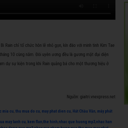
Bi Rain chỉ tổ chức hôn lễ nhỏ gọn, kín đáo với minh tinh Kim Tae
tháng 10 cùng năm. Đôi uyên ương đều là gương mặt đại diện
am dự sự kiện trong khi Rain quảng bá cho một thương hiệu ở
Nguồn: giaitri.vnexpress.net
c mia cu
,
thu mua do cu
,
may phat dien cu
,
Hát Chầu Văn
,
máy phát
ua may lanh cu
,
kem flan
,
the hinh
,
nhac que huong mp3
,
nhac han