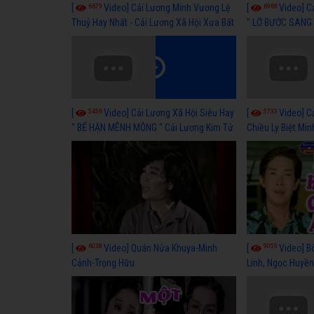
6679
6969
[
Video] Cải Lương Minh Vương Lệ
[
Video] C
Thuỷ Hay Nhất - Cải Lương Xã Hội Xưa Bất
" LỠ BƯỚC SANG 
Hủ
Thuỷ, Thanh Tuấ
5459
5733
[
Video] Cải Lương Xã Hội Siêu Hay
[
Video] C
" BỂ HẬN MÊNH MÔNG " Cải Lương Kim Tử
Chiều Ly Biệt Min
Long, Thanh Ngân Hay Nhất
lương xã hội hay
6038
9055
[
Video] Quán Nửa Khuya-Minh
[
Video] B
Cảnh-Trọng Hữu
Linh, Ngọc Huyền