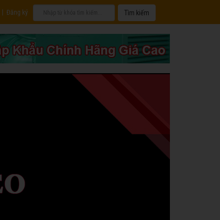
|
Đăng ký