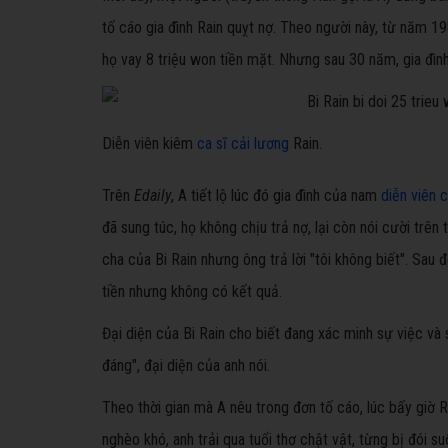
tố cáo gia đình Rain quỵt nợ. Theo người này, từ năm 1
họ vay 8 triệu won tiền mặt. Nhưng sau 30 năm, gia đình
Diễn viên kiêm
ca sĩ cải lương
Rain.
Trên
Edaily
, A tiết lộ lúc đó gia đình của nam
diễn viên 
đã sung túc, họ không chịu trả nợ, lại còn nói cười trê
cha của Bi Rain nhưng ông trả lời "tôi không biết". Sau 
tiền nhưng không có kết quả.
Đại diện của Bi Rain cho biết đang xác minh sự việc và
đáng", đại diện của anh nói.
Theo thời gian mà A nêu trong đơn tố cáo, lúc bấy giờ R
nghèo khó, anh trải qua tuổi thơ chật vật, từng bị đói