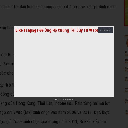
danh. "Tôi đau lòng khi không ai giúp đỡ, chia sẻ với gia đình mình
Like Fanpage Để Ủng Hộ Chúng Tôi Duy Trì Website
đời Bi Rain
khi anh gặp quản lý của công ty giải trí JYP, từ đó
, Rain nhiều lần bụng rỗng luyện vũ đạo. Anh nỗ lực gây dựng sự
 sóc cho em gái và cha.
rop
, trở thành gương mặt đình đám làng giải trí Hàn. Một năm sau,
, đóng cùng Song Hye Kyo. Cùng năm album
It's Raining
làm mưa
Powered by
netcore.vn
ng của Hong Kong, Thái Lan, Indonesia...
Rain từng hai lần lọt
 tạp chí
Time
(Mỹ) bình chọn vào năm 2006 và 2011. Đặc biệt,
độc giả
Time
bình chọn qua mạng năm 2011, Bi Rain xếp thứ