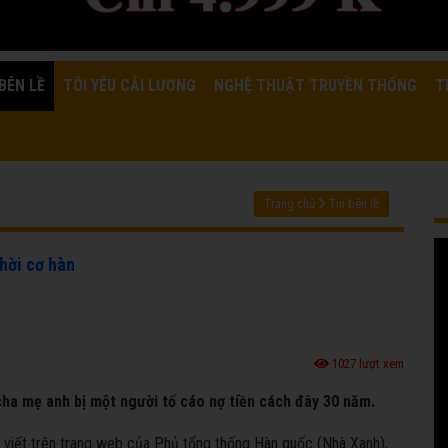
BÊN LỀ
TÔI YÊU CẢI LƯƠNG
NGHỆ THUẬT TRUYỀN THỐNG
T
Trang chủ
Tin bên lề
thời cơ hàn
1027 lượt xem
 cha mẹ anh bị một người tố cáo nợ tiền cách đây 30 năm.
i viết trên trang web của Phủ tổng thống Hàn quốc (Nhà Xanh),