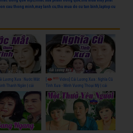
nhac dong que mp3
,
nhac xua pham hong que
,
thu mua may phat
bon cau thong minh
,
may lanh cu
,
thu mua do cu tan binh
,
laptop cu
6055
ải Lương Xưa : Nước Mắt
[
Video] Cải Lương Xưa : Nghĩa Cũ
Linh Thanh Ngân | cải
Tình Xưa - Minh Vương Thoại Mỹ | cải
 nhất
lương xã hội hay nhất