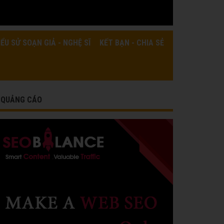
IỂU SỬ SOẠN GIẢ - NGHỆ SĨ
KẾT BẠN - CHIA SẺ
QUẢNG CÁO