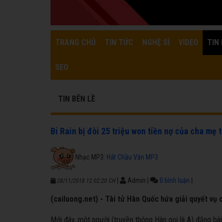
TRANG CHỦ
TIN TỨC
NGHỆ SĨ
VIDEO
TIN 
SEO
TIN BÊN LỀ
Bi Rain bị đòi 25 triệu won tiền nợ của cha mẹ 
Nhạc MP3:
Hát Chầu Văn MP3
|
Admin
|
0 bình luận
|
28/11/2018 12:02:20 CH
(cailuong.net) - Tài tử Hàn Quốc hứa giải quyết vụ
Mới đây, một người (truyền thông Hàn gọi là A) đăng bà