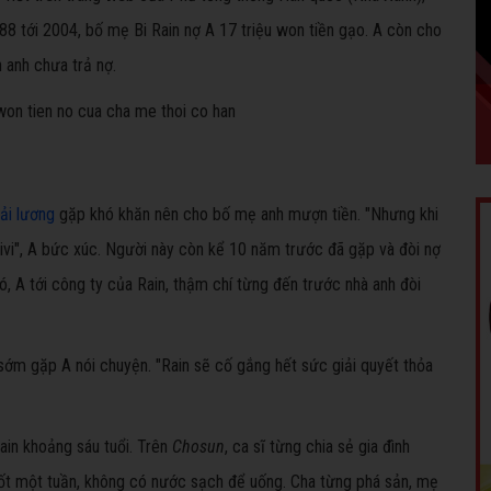
988 tới 2004, bố mẹ Bi Rain nợ A 17 triệu won tiền gạo. A còn cho
 anh chưa trả nợ.
cải lương
gặp khó khăn nên cho bố mẹ anh mượn tiền. "Nhưng khi
n tivi", A bức xúc. Người này còn kể 10 năm trước đã gặp và đòi nợ
đó, A tới công ty của Rain, thậm chí từng đến trước nhà anh đòi
 sớm gặp A nói chuyện. "Rain sẽ cố gắng hết sức giải quyết thỏa
ain khoảng sáu tuổi. Trên
Chosun
, ca sĩ từng chia sẻ gia đình
 suốt một tuần, không có nước sạch để uống. Cha từng phá sản, mẹ