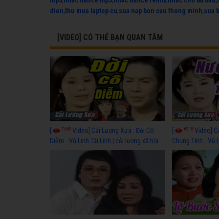
mp3
,
nhac dance mp3
,
nhac dance remix
,
nhac cho ba bau
,
dien
,
thu mua laptop cu
,
sua nap bon cau thong minh
,
sua 
[VIDEO] CÓ THỂ BẠN QUAN TÂM
7665
6918
[
Video] Cải Lương Xưa : Đời Cô
[
Video] C
Diễm - Vũ Linh Tài Linh | cải lương xã hội
Chung Tình - Vũ 
hay nhất
lương xã hội hay