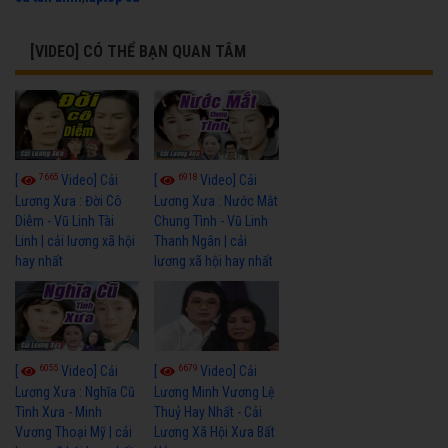
[VIDEO] CÓ THỂ BẠN QUAN TÂM
7665
6918
[
Video] Cải
[
Video] Cải
Lương Xưa : Đời Cô
Lương Xưa : Nước Mắt
Diễm - Vũ Linh Tài
Chung Tình - Vũ Linh
Linh | cải lương xã hội
Thanh Ngân | cải
hay nhất
lương xã hội hay nhất
6055
6679
[
Video] Cải
[
Video] Cải
Lương Xưa : Nghĩa Cũ
Lương Minh Vương Lệ
Tình Xưa - Minh
Thuỷ Hay Nhất - Cải
Vương Thoại Mỹ | cải
Lương Xã Hội Xưa Bất