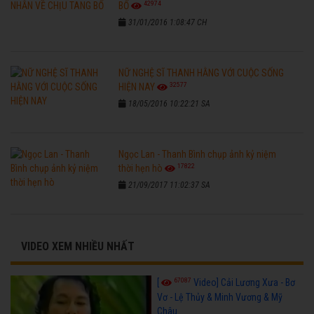
42974
BỐ
31/01/2016 1:08:47 CH
NỮ NGHỆ SĨ THANH HẰNG VỚI CUỘC SỐNG
32577
HIỆN NAY
18/05/2016 10:22:21 SA
Ngọc Lan - Thanh Bình chụp ảnh kỷ niệm
17822
thời hẹn hò
21/09/2017 11:02:37 SA
VIDEO XEM NHIỀU NHẤT
67087
[
Video] Cải Lương Xưa - Bơ
Vơ - Lệ Thủy & Minh Vương & Mỹ
Châu