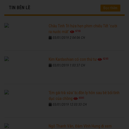
TIN BÊN LỀ
Đọc thêm
Châu Tinh Trì hứa hẹn phim chiếu Tết 'cười
6765
ra nước mắt'
03/01/2019 2:04:06 CH
6265
Kim Kardashian có con thứ tư
03/01/2019 1:03:37 CH
'Em gái trà sữa' bị đồn ly hôn sau bê bối tình
6585
dục của chồng
03/01/2019 12:03:33 CH
Ngô Thanh Vân, Đàm Vĩnh Hưng đi xem