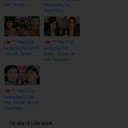
Linh, Tài Linh
Thủy, Hương Lan,
Thanh Hằng
4432
3599
[
Video] Cải
[
Video] Cải
Lương Nợ Cha Con Trả
Lương Xưa Còn
- Vũ Linh, Tài Linh
Duyên - Vũ Linh, Tài
Linh, Trọng Hữu
4015
[
Video] Cải
Lương Xưa Cô Dâu
Phụ - Vũ Linh, Tài Linh,
Thanh Ngân
TIN BÊN LỀ LIÊN QUAN