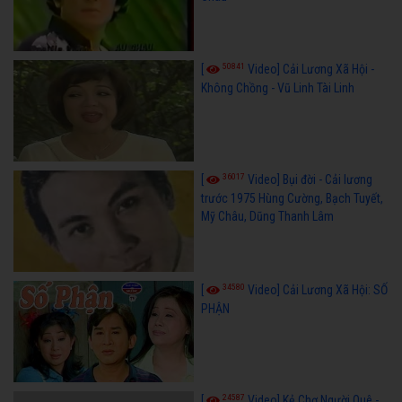
50841
[
Video] Cải Lương Xã Hội -
Không Chồng - Vũ Linh Tài Linh
36017
[
Video] Bụi đời - Cải lương
trước 1975 Hùng Cường, Bạch Tuyết,
Mỹ Châu, Dũng Thanh Lâm
34580
[
Video] Cải Lương Xã Hội: SỐ
PHẬN
24587
[
Video] Kẻ Chợ Người Quê -