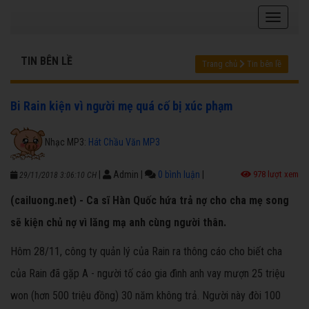
TIN BÊN LỀ
Trang chủ
Tin bên lề
Bi Rain kiện vì người mẹ quá cố bị xúc phạm
Nhạc MP3:
Hát Chầu Văn MP3
|
Admin
|
0 bình luận
|
978 lượt xem
29/11/2018 3:06:10 CH
(cailuong.net) - Ca sĩ Hàn Quốc hứa trả nợ cho cha mẹ song
sẽ kiện chủ nợ vì lăng mạ anh cùng người thân.
Hôm 28/11, công ty quản lý của Rain ra thông cáo cho biết cha
của Rain đã gặp A - người tố cáo gia đình anh vay mượn 25 triệu
won (hơn 500 triệu đồng) 30 năm không trả. Người này đòi 100