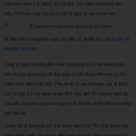
triệu won (hơn 2 tỷ đồng) để hòa giải. Tuy nhiên trong buổi làm
việc, A không cung cấp được bất kỳ giấy tờ vay mượn nào.
Bi Rain nằm trong nhóm ngôi sao giàu có, quyền lực của
tin tức về
showbiz việt
Hàn.
Công ty quản lý khẳng định Rain bằng lòng trả nợ và khoản phát
sinh do thời giá nhưng với điều kiện số tiền được tính toán cụ thể,
minh bạch theo pháp luật. Phía tài tử tố cáo thời gian qua, A dùng
các từ ngữ thô tục lăng mạ gia đình Rain, làm tổn thương danh dự
của anh cũng như người mẹ quá cố. Vì thế anh quyết định nhờ pháp
luật bảo vệ.
Trước đó, A đăng bài viết trên trang web của Phủ tổng thống Hàn
quốc (Nhà Xanh), tố cáo gia đình Rain quỵt nợ. Theo người này, từ