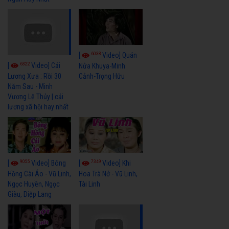
6038
[
Video] Quán
6322
[
Video] Cải
Nửa Khuya-Minh
Cảnh-Trọng Hữu
Lương Xưa : Rồi 30
Năm Sau - Minh
Vương Lệ Thủy | cải
lương xã hội hay nhất
9055
7349
[
Video] Bông
[
Video] Khi
Hồng Cài Áo - Vũ Linh,
Hoa Trà Nở - Vũ Linh,
Ngọc Huyền, Ngọc
Tài Linh
Giàu, Diệp Lang