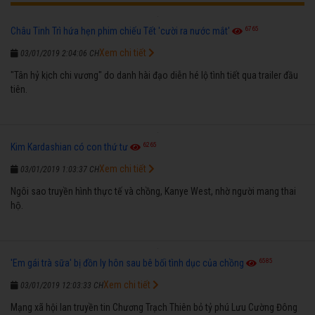
6765
Châu Tinh Trì hứa hẹn phim chiếu Tết 'cười ra nước mắt'
Xem chi tiết
03/01/2019 2:04:06 CH
"Tân hỷ kịch chi vương" do danh hài đạo diễn hé lộ tình tiết qua trailer đầu
tiên.
6265
Kim Kardashian có con thứ tư
Xem chi tiết
03/01/2019 1:03:37 CH
Ngôi sao truyền hình thực tế và chồng, Kanye West, nhờ người mang thai
hộ.
6585
'Em gái trà sữa' bị đồn ly hôn sau bê bối tình dục của chồng
Xem chi tiết
03/01/2019 12:03:33 CH
Mạng xã hội lan truyền tin Chương Trạch Thiên bỏ tỷ phú Lưu Cường Đông