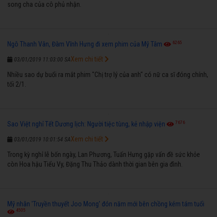
song cha của cô phủ nhận.
6265
Ngô Thanh Vân, Đàm Vĩnh Hưng đi xem phim của Mỹ Tâm
Xem chi tiết
03/01/2019 11:03:00 SA
Nhiều sao dự buổi ra mắt phim "Chị trợ lý của anh" có nữ ca sĩ đóng chính,
tối 2/1.
7676
Sao Việt nghỉ Tết Dương lịch: Người tiệc tùng, kẻ nhập viện
Xem chi tiết
03/01/2019 10:01:54 SA
Trong kỳ nghỉ lễ bốn ngày, Lan Phương, Tuấn Hưng gặp vấn đề sức khỏe
còn Hoa hậu Tiểu Vy, Đặng Thu Thảo dành thời gian bên gia đình.
Mỹ nhân 'Truyền thuyết Joo Mong' đón năm mới bên chồng kém tám tuổi
4505