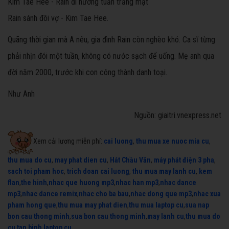
Kim Tae Hee - Rain đi hưởng tuần trăng mật
Rain sánh đôi vợ - Kim Tae Hee.
Quãng thời gian mà A nêu, gia đình Rain còn nghèo khó. Ca sĩ từng
phải nhịn đói một tuần, không có nước sạch để uống. Mẹ anh qua
đời năm 2000, trước khi con công thành danh toại.
Như Anh
Nguồn: giaitri.vnexpress.net
Xem cải lương miễn phí:
cai luong
,
thu mua xe nuoc mia cu
,
thu mua do cu
,
may phat dien cu
,
Hát Chầu Văn
,
máy phát điện 3 pha
,
sach toi pham hoc
,
trich doan cai luong
,
thu mua may lanh cu
,
kem
flan
,
the hinh
,
nhac que huong mp3
,
nhac han mp3
,
nhac dance
mp3
,
nhac dance remix
,
nhac cho ba bau
,
nhac dong que mp3
,
nhac xua
pham hong que
,
thu mua may phat dien
,
thu mua laptop cu
,
sua nap
bon cau thong minh
,
sua bon cau thong minh
,
may lanh cu
,
thu mua do
cu tan binh
,
laptop cu