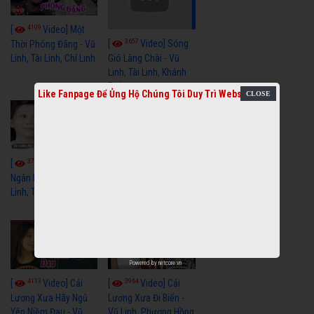
4109
[
Video] Một
3657
[
Video] Sóng
Thời Phóng Đãng - Vũ
Linh, Tài Linh, Chí Linh
Gió Làng Chài - Vũ
Linh, Tài Linh, Khánh
Tuấn
Like Fanpage Để Ủng Hộ Chúng Tôi Duy Trì Website
3766
3438
[
Video] Dãy
[
Video] Nhạc
Ngân Hà - Vũ Linh, Tài
Tình - Vũ Linh, Thoại
Linh, Thoại Mỹ
Mỹ, Phương Hồng
Thủy
Powered by
netcore.vn
4113
3964
[
Video] Cải
[
Video] Cải
Lương Xưa Hãy Ngủ
Lương Xưa Đi Biển -
Yên Niềm Đau - Vũ
Vũ Linh, Phương Hồng