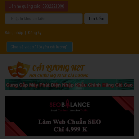
Liên hệ quảng cáo:
0932221090
Đăng nhập
|
Đăng ký
Chia sẻ video "Tôi yêu cải lương".