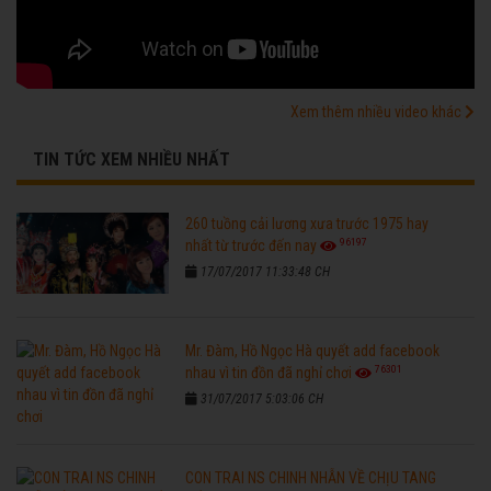
Xem thêm nhiều video khác
TIN TỨC XEM NHIỀU NHẤT
260 tuồng cải lương xưa trước 1975 hay
96197
nhất từ trước đến nay
17/07/2017 11:33:48 CH
Mr. Đàm, Hồ Ngọc Hà quyết add facebook
76301
nhau vì tin đồn đã nghỉ chơi
31/07/2017 5:03:06 CH
CON TRAI NS CHINH NHẪN VỀ CHỊU TANG