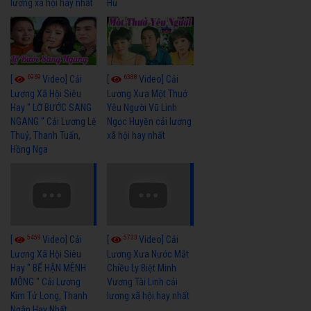
lương xã hội hay nhất
Hủ
6969
6388
[
Video] Cải
[
Video] Cải
Lương Xã Hội Siêu
Lương Xưa Một Thuở
Hay " LỠ BƯỚC SANG
Yêu Người Vũ Linh
NGANG " Cải Lương Lệ
Ngọc Huyền cải lương
Thuỷ, Thanh Tuấn,
xã hội hay nhất
Hồng Nga
5459
5733
[
Video] Cải
[
Video] Cải
Lương Xã Hội Siêu
Lương Xưa Nước Mắt
Hay " BỂ HẬN MÊNH
Chiều Ly Biệt Minh
MÔNG " Cải Lương
Vương Tài Linh cải
Kim Tử Long, Thanh
lương xã hội hay nhất
Ngân Hay Nhất