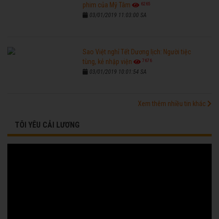
6265
phim của Mỹ Tâm
03/01/2019 11:03:00 SA
Sao Việt nghỉ Tết Dương lịch: Người tiệc
7676
tùng, kẻ nhập viện
03/01/2019 10:01:54 SA
Xem thêm nhiều tin khác
TÔI YÊU CẢI LƯƠNG