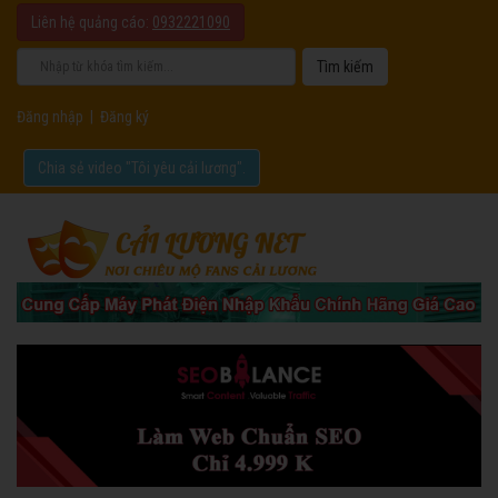
Liên hệ quảng cáo:
0932221090
Đăng nhập
|
Đăng ký
Chia sẻ video "Tôi yêu cải lương".