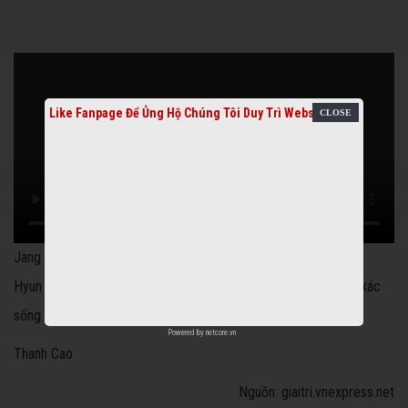
Like Fanpage Để Ủng Hộ Chúng Tôi Duy Trì Website
Jang Dong Gun Hyun Bin
Hyun Bin và Jang Dong Gun dự sự kiện ra mắt phim về đề tài xác
sống -
Dạ quỷ
.
Powered by
netcore.vn
Thanh Cao
Nguồn: giaitri.vnexpress.net