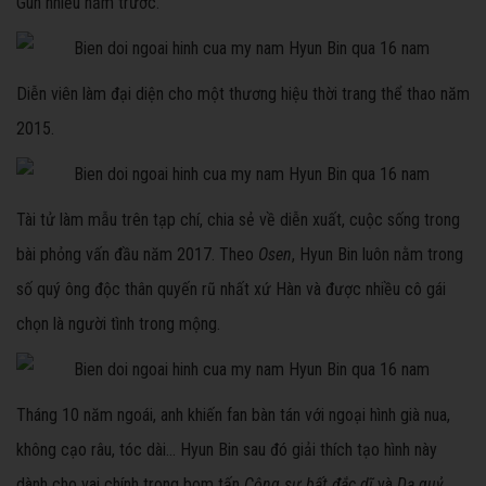
Gun nhiều năm trước.
Diễn viên làm đại diện cho một thương hiệu thời trang thể thao năm
2015.
Tài tử làm mẫu trên tạp chí, chia sẻ về diễn xuất, cuộc sống trong
bài phỏng vấn đầu năm 2017. Theo
Osen
, Hyun Bin luôn nằm trong
số quý ông độc thân quyến rũ nhất xứ Hàn và được nhiều cô gái
chọn là người tình trong mộng.
Tháng 10 năm ngoái, anh khiến fan bàn tán với ngoại hình già nua,
không cạo râu, tóc dài... Hyun Bin sau đó giải thích tạo hình này
dành cho vai chính trong bom tấn
Cộng sự bất đắc dĩ
và
Dạ quỷ
.