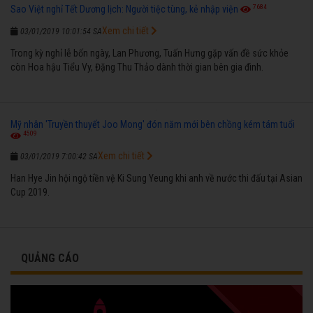
7684
Sao Việt nghỉ Tết Dương lịch: Người tiệc tùng, kẻ nhập viện
Xem chi tiết
03/01/2019 10:01:54 SA
Trong kỳ nghỉ lễ bốn ngày, Lan Phương, Tuấn Hưng gặp vấn đề sức khỏe
còn Hoa hậu Tiểu Vy, Đặng Thu Thảo dành thời gian bên gia đình.
Mỹ nhân 'Truyền thuyết Joo Mong' đón năm mới bên chồng kém tám tuổi
4509
Xem chi tiết
03/01/2019 7:00:42 SA
Han Hye Jin hội ngộ tiền vệ Ki Sung Yeung khi anh về nước thi đấu tại Asian
Cup 2019.
QUẢNG CÁO