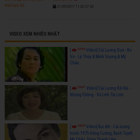
21/09/2017 11:02:37 SA
VIDEO XEM NHIỀU NHẤT
67094
[
Video] Cải Lương Xưa - Bơ
Vơ - Lệ Thủy & Minh Vương & Mỹ
Châu
50847
[
Video] Cải Lương Xã Hội -
Không Chồng - Vũ Linh Tài Linh
36026
[
Video] Bụi đời - Cải lương
trước 1975 Hùng Cường, Bạch Tuyết,
Mỹ Châu, Dũng Thanh Lâm