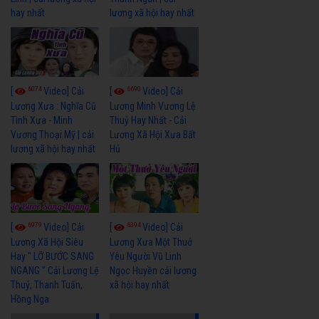
hay nhất
lương xã hội hay nhất
6074
6690
[
Video] Cải
[
Video] Cải
Lương Xưa : Nghĩa Cũ
Lương Minh Vương Lệ
Tình Xưa - Minh
Thuỷ Hay Nhất - Cải
Vương Thoại Mỹ | cải
Lương Xã Hội Xưa Bất
lương xã hội hay nhất
Hủ
6979
6394
[
Video] Cải
[
Video] Cải
Lương Xã Hội Siêu
Lương Xưa Một Thuở
Hay " LỠ BƯỚC SANG
Yêu Người Vũ Linh
NGANG " Cải Lương Lệ
Ngọc Huyền cải lương
Thuỷ, Thanh Tuấn,
xã hội hay nhất
Hồng Nga