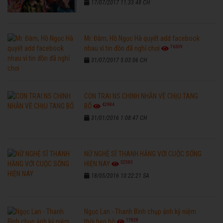
17/07/2017 11:33:48 CH
Mr. Đàm, Hồ Ngọc Hà quyết add facebook
76309
nhau vì tin đồn đã nghỉ chơi
31/07/2017 5:03:06 CH
CON TRAI NS CHINH NHẪN VỀ CHỊU TANG
42984
BỐ
31/01/2016 1:08:47 CH
NỮ NGHỆ SĨ THANH HẰNG VỚI CUỘC SỐNG
32583
HIỆN NAY
18/05/2016 10:22:21 SA
Ngọc Lan - Thanh Bình chụp ảnh kỷ niệm
17828
thời hẹn hò