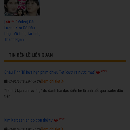
4017
[
Video] Cải
Lương Xưa Cô Dâu
Phụ - Vũ Linh, Tài Linh,
Thanh Ngân
TIN BÊN LỀ LIÊN QUAN
6773
Châu Tinh Trì hứa hẹn phim chiếu Tết 'cười ra nước mắt'
Xem chi tiết
03/01/2019 2:04:06 CH
"Tân hỷ kịch chi vương" do danh hài đạo diễn hé lộ tình tiết qua trailer đầu
tiên.
6272
Kim Kardashian có con thứ tư
Xem chi tiết
03/01/2019 1:03:37 CH