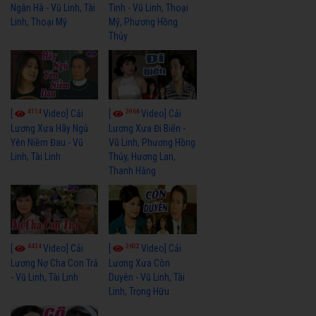
Ngân Hà - Vũ Linh, Tài
Tình - Vũ Linh, Thoại
Linh, Thoại Mỹ
Mỹ, Phương Hồng
Thủy
4114
3966
[
Video] Cải
[
Video] Cải
Lương Xưa Hãy Ngủ
Lương Xưa Đi Biển -
Yên Niềm Đau - Vũ
Vũ Linh, Phương Hồng
Linh, Tài Linh
Thủy, Hương Lan,
Thanh Hằng
4434
3602
[
Video] Cải
[
Video] Cải
Lương Nợ Cha Con Trả
Lương Xưa Còn
- Vũ Linh, Tài Linh
Duyên - Vũ Linh, Tài
Linh, Trọng Hữu