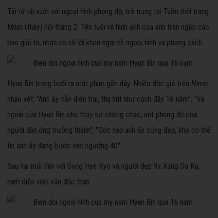
Tài tử tái xuất với ngoại hình phong độ, trẻ trung tại Tuần thời trang
Milan (Italy) hồi tháng 2. Tên tuổi và hình ảnh của anh tràn ngập các
báo giải trí, nhận vô số lời khen ngợi về ngoại hình và phong cách.
Hyun Bin trong buổi ra mắt phim gần đây. Nhiều độc giả trên
Naver
nhận xét: "Anh ấy vẫn điển trai, thu hút như cách đây 16 năm", "Vẻ
ngoài của Hyun Bin cho thấy sự chững chạc, nét phong độ của
người đàn ông trưởng thành", "Góc nào anh ấy cũng đẹp, khó có thể
tin anh ấy đang bước vào ngưỡng 40"...
Sau hai mối tình với Song Hye Kyo và người đẹp 9x Kang So Ra,
nam diễn viên vẫn độc thân.