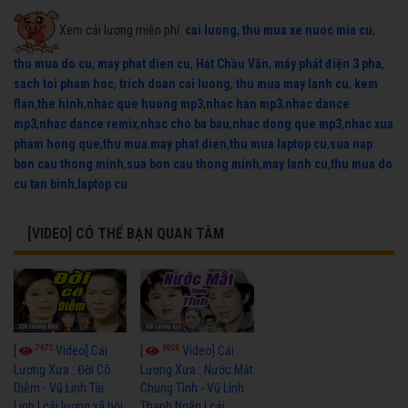
Xem cải lương miễn phí:
cai luong
,
thu mua xe nuoc mia cu
,
thu mua do cu
,
may phat dien cu
,
Hát Chầu Văn
,
máy phát điện 3 pha
,
sach toi pham hoc
,
trich doan cai luong
,
thu mua may lanh cu
,
kem
flan
,
the hinh
,
nhac que huong mp3
,
nhac han mp3
,
nhac dance
mp3
,
nhac dance remix
,
nhac cho ba bau
,
nhac dong que mp3
,
nhac xua
pham hong que
,
thu mua may phat dien
,
thu mua laptop cu
,
sua nap
bon cau thong minh
,
sua bon cau thong minh
,
may lanh cu
,
thu mua do
cu tan binh
,
laptop cu
[VIDEO] CÓ THỂ BẠN QUAN TÂM
7675
6928
[
Video] Cải
[
Video] Cải
Lương Xưa : Đời Cô
Lương Xưa : Nước Mắt
Diễm - Vũ Linh Tài
Chung Tình - Vũ Linh
Linh | cải lương xã hội
Thanh Ngân | cải