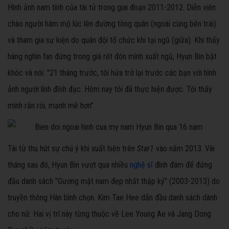
Hình ảnh nam tính của tài tử trong giai đoạn 2011-2012. Diễn viên
chào người hâm mộ lúc lên đường tòng quân (ngoài cùng bên trái)
và tham gia sự kiện do quân đội tổ chức khi tại ngũ (giữa). Khi thấy
hàng nghìn fan đứng trong giá rét đón mình xuất ngũ, Hyun Bin bật
khóc và nói: "21 tháng trước, tôi hứa trở lại trước các bạn với hình
ảnh người lính đĩnh đạc. Hôm nay tôi đã thực hiện được. Tôi thấy
mình rắn rỏi, mạnh mẽ hơn”.
Tài tử thu hút sự chú ý khi xuất hiện trên
Star1
vào năm 2013. Vài
tháng sau đó, Hyun Bin vượt qua nhiều
nghệ sĩ
đình đám để đứng
đầu danh sách "Gương mặt nam đẹp nhất thập kỷ" (2003-2013) do
truyền thông Hàn bình chọn. Kim Tae Hee dẫn đầu danh sách dành
cho nữ. Hai vị trí này từng thuộc về Lee Young Ae và Jang Dong