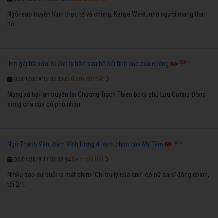
Ngôi sao truyền hình thực tế và chồng, Kanye West, nhờ người mang thai
hộ.
6594
'Em gái trà sữa' bị đồn ly hôn sau bê bối tình dục của chồng
Xem chi tiết
03/01/2019 12:03:33 CH
Mạng xã hội lan truyền tin Chương Trạch Thiên bỏ tỷ phú Lưu Cường Đông
song cha của cô phủ nhận.
6273
Ngô Thanh Vân, Đàm Vĩnh Hưng đi xem phim của Mỹ Tâm
Xem chi tiết
03/01/2019 11:03:00 SA
Nhiều sao dự buổi ra mắt phim "Chị trợ lý của anh" có nữ ca sĩ đóng chính,
tối 2/1.