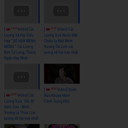
5464
5740
[
Video] Cải
[
Video] Cải
Lương Xã Hội Siêu
Lương Xưa Nước Mắt
Hay " BỂ HẬN MÊNH
Chiều Ly Biệt Minh
MÔNG " Cải Lương
Vương Tài Linh cải
Kim Tử Long, Thanh
lương xã hội hay nhất
Ngân Hay Nhất
6043
[
Video] Quán
6328
[
Video] Cải
Nửa Khuya-Minh
Cảnh-Trọng Hữu
Lương Xưa : Rồi 30
Năm Sau - Minh
Vương Lệ Thủy | cải
lương xã hội hay nhất