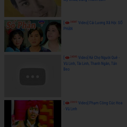
34587
[
Video] Cải Lương Xã Hội: SỐ
PHẬN
24595
[
Video] Kẻ Chợ Người Quê -
Vũ Linh, Tài Linh, Thanh Ngân, Tấn
Beo
23613
[
Video] Phạm Công Cúc Hoa
- Vũ Linh