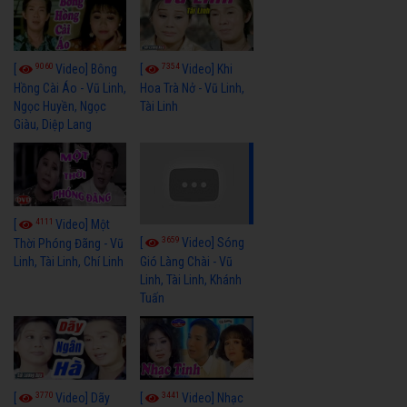
9060
7354
[
Video] Bông
[
Video] Khi
Hồng Cài Áo - Vũ Linh,
Hoa Trà Nở - Vũ Linh,
Ngọc Huyền, Ngọc
Tài Linh
Giàu, Diệp Lang
4111
[
Video] Một
3659
[
Video] Sóng
Thời Phóng Đãng - Vũ
Linh, Tài Linh, Chí Linh
Gió Làng Chài - Vũ
Linh, Tài Linh, Khánh
Tuấn
3770
3441
[
Video] Dãy
[
Video] Nhạc