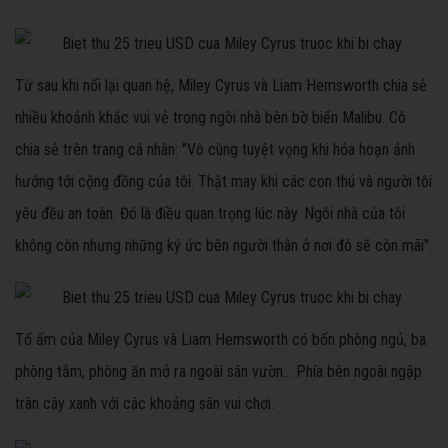
Từ sau khi nối lại quan hệ, Miley Cyrus và Liam Hemsworth chia sẻ
nhiều khoảnh khắc vui vẻ trong ngôi nhà bên bờ biển Malibu. Cô
chia sẻ trên trang cá nhân: "Vô cùng tuyệt vọng khi hỏa hoạn ảnh
hưởng tới cộng đồng của tôi. Thật may khi các con thú và người tôi
yêu đều an toàn. Đó là điều quan trọng lúc này. Ngôi nhà của tôi
không còn nhưng những ký ức bên người thân ở nơi đó sẽ còn mãi".
Tổ ấm của Miley Cyrus và Liam Hemsworth có bốn phòng ngủ, ba
phòng tắm, phòng ăn mở ra ngoài sân vườn... Phía bên ngoài ngập
tràn cây xanh với các khoảng sân vui chơi.