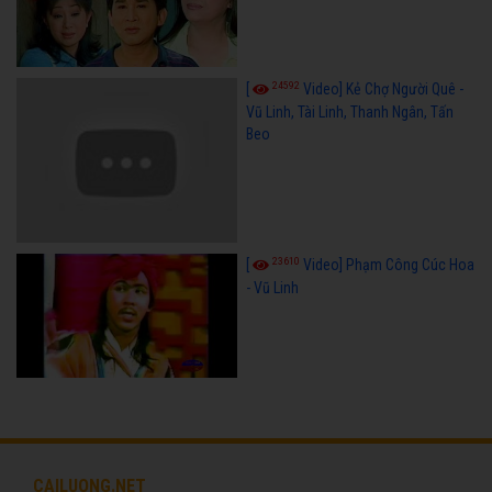
24592
[
Video] Kẻ Chợ Người Quê -
Vũ Linh, Tài Linh, Thanh Ngân, Tấn
Beo
23610
[
Video] Phạm Công Cúc Hoa
- Vũ Linh
CAILUONG.NET