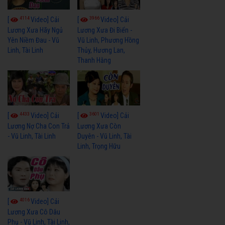
4114
3966
[
Video] Cải
[
Video] Cải
Lương Xưa Hãy Ngủ
Lương Xưa Đi Biển -
Yên Niềm Đau - Vũ
Vũ Linh, Phương Hồng
Linh, Tài Linh
Thủy, Hương Lan,
Thanh Hằng
4433
3601
[
Video] Cải
[
Video] Cải
Lương Nợ Cha Con Trả
Lương Xưa Còn
- Vũ Linh, Tài Linh
Duyên - Vũ Linh, Tài
Linh, Trọng Hữu
4016
[
Video] Cải
Lương Xưa Cô Dâu
Phụ - Vũ Linh, Tài Linh,