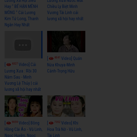
Lương Xã Hội Siêu
Lương Xưa Nước Mắt
Hay " BỂ HẬN MÊNH
Chiều Ly Biệt Minh
MÔNG " Cải Lương
Vương Tài Linh cải
Kim Tử Long, Thanh
lương xã hội hay nhất
Ngân Hay Nhất
6041
[
Video] Quán
6327
[
Video] Cải
Nửa Khuya-Minh
Cảnh-Trọng Hữu
Lương Xưa : Rồi 30
Năm Sau - Minh
Vương Lệ Thủy | cải
lương xã hội hay nhất
9059
7352
[
Video] Bông
[
Video] Khi
Hồng Cài Áo - Vũ Linh,
Hoa Trà Nở - Vũ Linh,
Ngọc Huyền, Ngọc
Tài Linh