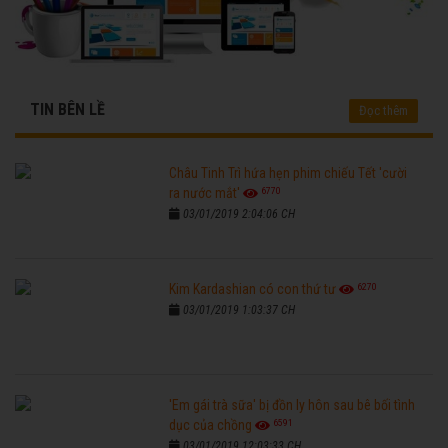
TIN BÊN LỀ
Đọc thêm
Châu Tinh Trì hứa hẹn phim chiếu Tết 'cười
6770
ra nước mắt'
03/01/2019 2:04:06 CH
6270
Kim Kardashian có con thứ tư
03/01/2019 1:03:37 CH
'Em gái trà sữa' bị đồn ly hôn sau bê bối tình
6591
dục của chồng
03/01/2019 12:03:33 CH