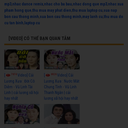
mp3
,
nhac dance remix
,
nhac cho ba bau
,
nhac dong que mp3
,
nhac xua
pham hong que
,
thu mua may phat dien
,
thu mua laptop cu
,
sua nap
bon cau thong minh
,
sua bon cau thong minh
,
may lanh cu
,
thu mua do
cu tan binh
,
laptop cu
[VIDEO] CÓ THỂ BẠN QUAN TÂM
7674
6926
[
Video] Cải
[
Video] Cải
Lương Xưa : Đời Cô
Lương Xưa : Nước Mắt
Diễm - Vũ Linh Tài
Chung Tình - Vũ Linh
Linh | cải lương xã hội
Thanh Ngân | cải
hay nhất
lương xã hội hay nhất