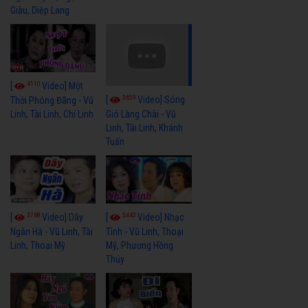
Giàu, Diệp Lang
4110
[
Video] Một
3659
[
Video] Sóng
Thời Phóng Đãng - Vũ
Linh, Tài Linh, Chí Linh
Gió Làng Chài - Vũ
Linh, Tài Linh, Khánh
Tuấn
3768
3440
[
Video] Dãy
[
Video] Nhạc
Ngân Hà - Vũ Linh, Tài
Tình - Vũ Linh, Thoại
Linh, Thoại Mỹ
Mỹ, Phương Hồng
Thủy