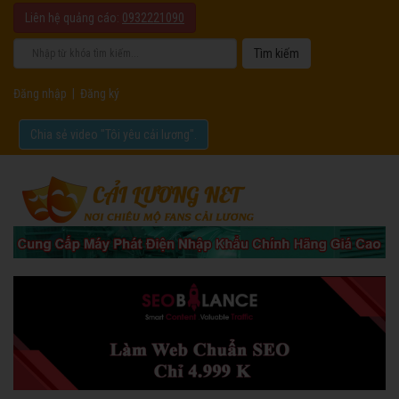
Liên hệ quảng cáo:
0932221090
Đăng nhập
|
Đăng ký
Chia sẻ video "Tôi yêu cải lương".