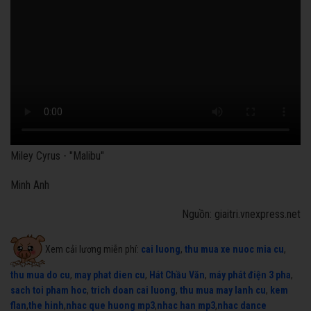
Miley Cyrus - "Malibu"
Minh Anh
Nguồn: giaitri.vnexpress.net
Xem cải lương miễn phí:
cai luong
,
thu mua xe nuoc mia cu
,
thu mua do cu
,
may phat dien cu
,
Hát Chầu Văn
,
máy phát điện 3 pha
,
sach toi pham hoc
,
trich doan cai luong
,
thu mua may lanh cu
,
kem
flan
,
the hinh
,
nhac que huong mp3
,
nhac han mp3
,
nhac dance