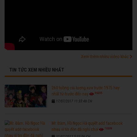
Xem thêm nhiều video khác
TIN TỨC XEM NHIỀU NHẤT
260 tuồng cải lương xưa trước 1975 hay
96205
nhất từ trước đến nay
17/07/2017 11:33:48 CH
Mr. Đàm, Hồ Ngọc Hà quyết add facebook
76308
nhau vì tin đồn đã nghỉ chơi
31/07/2017 5:03:06 CH