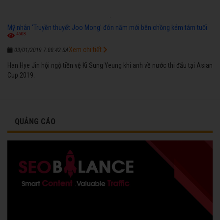
Mỹ nhân 'Truyền thuyết Joo Mong' đón năm mới bên chồng kém tám tuổi
4508
Xem chi tiết
03/01/2019 7:00:42 SA
Han Hye Jin hội ngộ tiền vệ Ki Sung Yeung khi anh về nước thi đấu tại Asian
Cup 2019.
QUẢNG CÁO