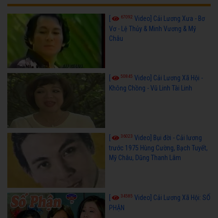
67092
[
Video] Cải Lương Xưa - Bơ
Vơ - Lệ Thủy & Minh Vương & Mỹ
Châu
50845
[
Video] Cải Lương Xã Hội -
Không Chồng - Vũ Linh Tài Linh
36023
[
Video] Bụi đời - Cải lương
trước 1975 Hùng Cường, Bạch Tuyết,
Mỹ Châu, Dũng Thanh Lâm
34585
[
Video] Cải Lương Xã Hội: SỐ
PHẬN