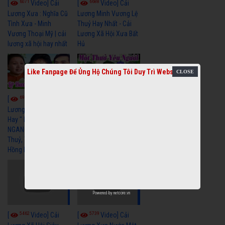
6071
6688
[
Video] Cải
[
Video] Cải
Lương Xưa : Nghĩa Cũ
Lương Minh Vương Lệ
Tình Xưa - Minh
Thuỷ Hay Nhất - Cải
Vương Thoại Mỹ | cải
Lương Xã Hội Xưa Bất
lương xã hội hay nhất
Hủ
Like Fanpage Để Ủng Hộ Chúng Tôi Duy Trì Website
6976
6393
[
Video] Cải
[
Video] Cải
Lương Xã Hội Siêu
Lương Xưa Một Thuở
Hay " LỠ BƯỚC SANG
Yêu Người Vũ Linh
NGANG " Cải Lương Lệ
Ngọc Huyền cải lương
Thuỷ, Thanh Tuấn,
xã hội hay nhất
Hồng Nga
Powered by
netcore.vn
5462
5739
[
Video] Cải
[
Video] Cải