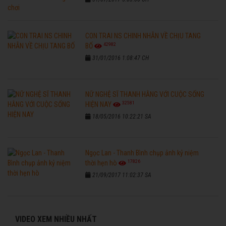
CON TRAI NS CHINH NHẪN VỀ CHỊU TANG
42982
BỐ
31/01/2016 1:08:47 CH
NỮ NGHỆ SĨ THANH HẰNG VỚI CUỘC SỐNG
32581
HIỆN NAY
18/05/2016 10:22:21 SA
Ngọc Lan - Thanh Bình chụp ảnh kỷ niệm
17826
thời hẹn hò
21/09/2017 11:02:37 SA
VIDEO XEM NHIỀU NHẤT