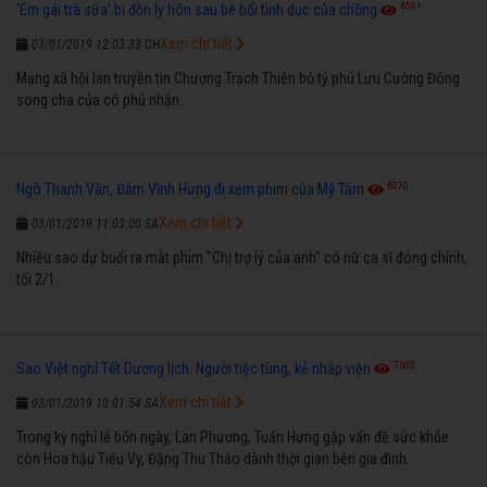
6591
'Em gái trà sữa' bị đồn ly hôn sau bê bối tình dục của chồng
Xem chi tiết
03/01/2019 12:03:33 CH
Mạng xã hội lan truyền tin Chương Trạch Thiên bỏ tỷ phú Lưu Cường Đông
song cha của cô phủ nhận.
6270
Ngô Thanh Vân, Đàm Vĩnh Hưng đi xem phim của Mỹ Tâm
Xem chi tiết
03/01/2019 11:03:00 SA
Nhiều sao dự buổi ra mắt phim "Chị trợ lý của anh" có nữ ca sĩ đóng chính,
tối 2/1.
7682
Sao Việt nghỉ Tết Dương lịch: Người tiệc tùng, kẻ nhập viện
Xem chi tiết
03/01/2019 10:01:54 SA
Trong kỳ nghỉ lễ bốn ngày, Lan Phương, Tuấn Hưng gặp vấn đề sức khỏe
còn Hoa hậu Tiểu Vy, Đặng Thu Thảo dành thời gian bên gia đình.