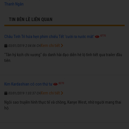
Thanh Ngân
TIN BÊN LỀ LIÊN QUAN
6770
Châu Tinh Trì hứa hẹn phim chiếu Tết 'cười ra nước mắt'
Xem chi tiết
03/01/2019 2:04:06 CH
"Tân hỷ kịch chi vương" do danh hài đạo diễn hé lộ tình tiết qua trailer đầu
tiên.
6270
Kim Kardashian có con thứ tư
Xem chi tiết
03/01/2019 1:03:37 CH
Ngôi sao truyền hình thực tế và chồng, Kanye West, nhờ người mang thai
hộ.