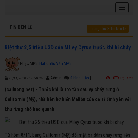
TIN BÊN LỀ
Trang chủ
Tin bên lề
Biệt thự 2,5 triệu USD của Miley Cyrus trước khi bị cháy
Nhạc MP3:
Hát Chầu Văn MP3
|
Admin
|
0 bình luận
|
1079 lượt xem
25/11/2018 7:00:50 SA
(cailuong.net) - Trước khi là tro tàn sau vụ cháy rừng ở
California (Mỹ), nhà bên bờ biển Malibu của ca sĩ bình yên với
khu rừng nhỏ bao quanh.
Từ hôm 8/11, bang California (Mỹ) đối mặt ba đám cháy rừng liên