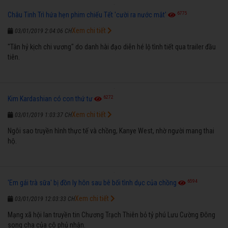
6775
Châu Tinh Trì hứa hẹn phim chiếu Tết 'cười ra nước mắt'
Xem chi tiết
03/01/2019 2:04:06 CH
"Tân hỷ kịch chi vương" do danh hài đạo diễn hé lộ tình tiết qua trailer đầu
tiên.
6272
Kim Kardashian có con thứ tư
Xem chi tiết
03/01/2019 1:03:37 CH
Ngôi sao truyền hình thực tế và chồng, Kanye West, nhờ người mang thai
hộ.
6594
'Em gái trà sữa' bị đồn ly hôn sau bê bối tình dục của chồng
Xem chi tiết
03/01/2019 12:03:33 CH
Mạng xã hội lan truyền tin Chương Trạch Thiên bỏ tỷ phú Lưu Cường Đông
song cha của cô phủ nhận.