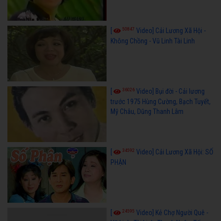
50847
[
Video] Cải Lương Xã Hội -
Không Chồng - Vũ Linh Tài Linh
36026
[
Video] Bụi đời - Cải lương
trước 1975 Hùng Cường, Bạch Tuyết,
Mỹ Châu, Dũng Thanh Lâm
34592
[
Video] Cải Lương Xã Hội: SỐ
PHẬN
24595
[
Video] Kẻ Chợ Người Quê -