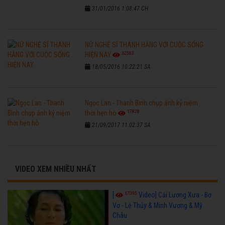
31/01/2016 1:08:47 CH
NỮ NGHỆ SĨ THANH HẰNG VỚI CUỘC SỐNG
32583
HIỆN NAY
18/05/2016 10:22:21 SA
Ngọc Lan - Thanh Bình chụp ảnh kỷ niệm
17828
thời hẹn hò
21/09/2017 11:02:37 SA
VIDEO XEM NHIỀU NHẤT
67095
[
Video] Cải Lương Xưa - Bơ
Vơ - Lệ Thủy & Minh Vương & Mỹ
Châu