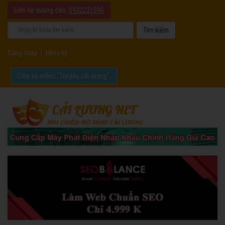
Liên hệ quảng cáo:
0932221090
Đăng nhập
|
Đăng ký
Chia sẻ video "Tôi yêu cải lương".