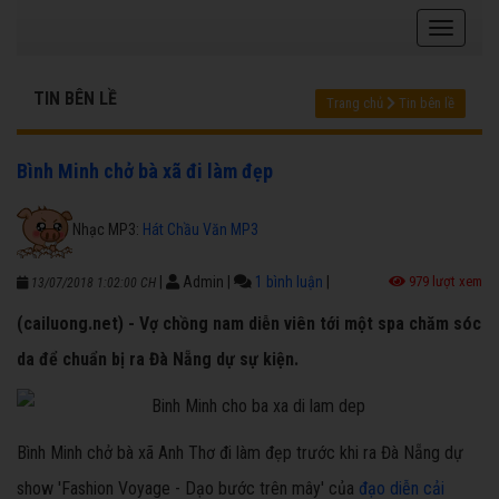
TIN BÊN LỀ
Trang chủ
Tin bên lề
Bình Minh chở bà xã đi làm đẹp
Nhạc MP3:
Hát Chầu Văn MP3
|
Admin
|
1 bình luận
|
979 lượt xem
13/07/2018 1:02:00 CH
(cailuong.net) - Vợ chồng nam diễn viên tới một spa chăm sóc
da để chuẩn bị ra Đà Nẵng dự sự kiện.
Bình Minh chở bà xã Anh Thơ đi làm đẹp trước khi ra Đà Nẵng dự
show 'Fashion Voyage - Dạo bước trên mây' của
đạo diễn cải