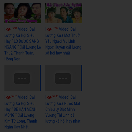
6991
6397
[
Video] Cải
[
Video] Cải
Lương Xã Hội Siêu
Lương Xưa Một Thuở
Hay " LỠ BƯỚC SANG
Yêu Người Vũ Linh
NGANG " Cải Lương Lệ
Ngọc Huyền cải lương
Thuỷ, Thanh Tuấn,
xã hội hay nhất
Hồng Nga
5465
5740
[
Video] Cải
[
Video] Cải
Lương Xã Hội Siêu
Lương Xưa Nước Mắt
Hay " BỂ HẬN MÊNH
Chiều Ly Biệt Minh
MÔNG " Cải Lương
Vương Tài Linh cải
Kim Tử Long, Thanh
lương xã hội hay nhất
Ngân Hay Nhất