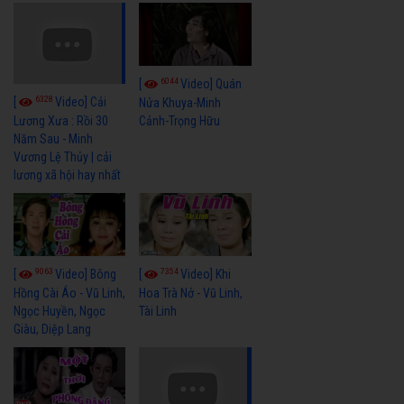
6044
[
Video] Quán
6328
[
Video] Cải
Nửa Khuya-Minh
Cảnh-Trọng Hữu
Lương Xưa : Rồi 30
Năm Sau - Minh
Vương Lệ Thủy | cải
lương xã hội hay nhất
9063
7354
[
Video] Bông
[
Video] Khi
Hồng Cài Áo - Vũ Linh,
Hoa Trà Nở - Vũ Linh,
Ngọc Huyền, Ngọc
Tài Linh
Giàu, Diệp Lang