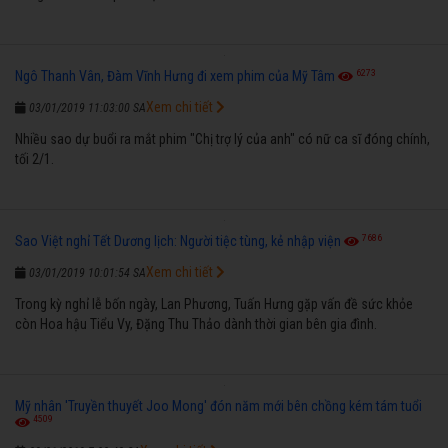
6273
Ngô Thanh Vân, Đàm Vĩnh Hưng đi xem phim của Mỹ Tâm
Xem chi tiết
03/01/2019 11:03:00 SA
Nhiều sao dự buổi ra mắt phim "Chị trợ lý của anh" có nữ ca sĩ đóng chính,
tối 2/1.
7686
Sao Việt nghỉ Tết Dương lịch: Người tiệc tùng, kẻ nhập viện
Xem chi tiết
03/01/2019 10:01:54 SA
Trong kỳ nghỉ lễ bốn ngày, Lan Phương, Tuấn Hưng gặp vấn đề sức khỏe
còn Hoa hậu Tiểu Vy, Đặng Thu Thảo dành thời gian bên gia đình.
Mỹ nhân 'Truyền thuyết Joo Mong' đón năm mới bên chồng kém tám tuổi
4509