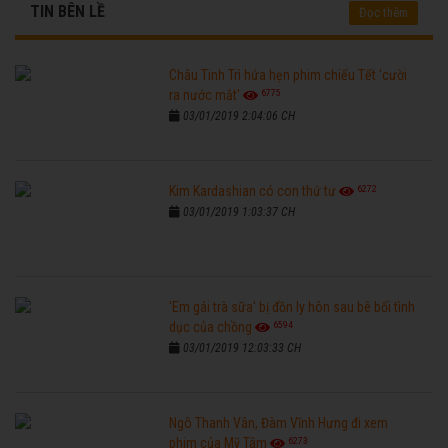
TIN BÊN LỀ
Đọc thêm
Châu Tinh Trì hứa hẹn phim chiếu Tết 'cười
6775
ra nước mắt'
03/01/2019 2:04:06 CH
6272
Kim Kardashian có con thứ tư
03/01/2019 1:03:37 CH
'Em gái trà sữa' bị đồn ly hôn sau bê bối tình
6594
dục của chồng
03/01/2019 12:03:33 CH
Ngô Thanh Vân, Đàm Vĩnh Hưng đi xem
6273
phim của Mỹ Tâm