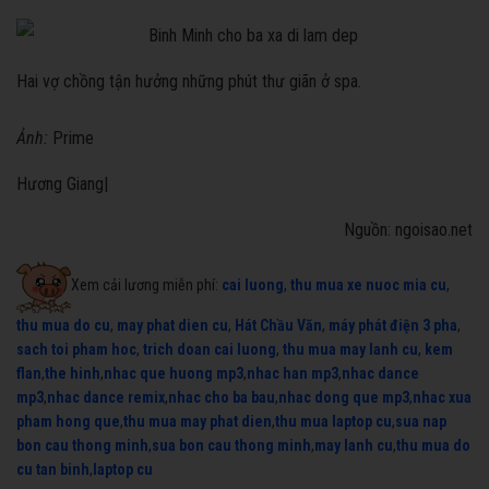
Hai vợ chồng tận hưởng những phút thư giãn ở spa.
Ảnh:
Prime
Hương Giang|
Nguồn: ngoisao.net
Xem cải lương miễn phí:
cai luong
,
thu mua xe nuoc mia cu
,
thu mua do cu
,
may phat dien cu
,
Hát Chầu Văn
,
máy phát điện 3 pha
,
sach toi pham hoc
,
trich doan cai luong
,
thu mua may lanh cu
,
kem
flan
,
the hinh
,
nhac que huong mp3
,
nhac han mp3
,
nhac dance
mp3
,
nhac dance remix
,
nhac cho ba bau
,
nhac dong que mp3
,
nhac xua
pham hong que
,
thu mua may phat dien
,
thu mua laptop cu
,
sua nap
bon cau thong minh
,
sua bon cau thong minh
,
may lanh cu
,
thu mua do
cu tan binh
,
laptop cu