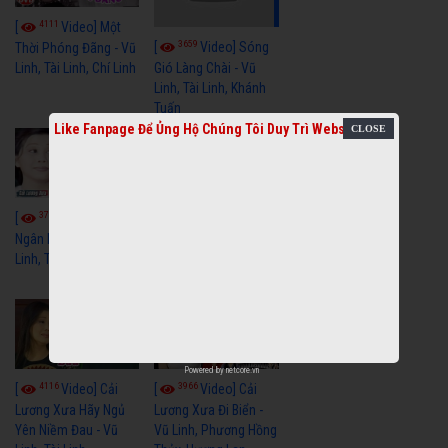
4111
[
Video] Một
3659
[
Video] Sóng
Thời Phóng Đãng - Vũ
Linh, Tài Linh, Chí Linh
Gió Làng Chài - Vũ
Linh, Tài Linh, Khánh
Tuấn
Like Fanpage Để Ủng Hộ Chúng Tôi Duy Trì Website
3770
3442
[
Video] Dãy
[
Video] Nhạc
Ngân Hà - Vũ Linh, Tài
Tình - Vũ Linh, Thoại
Linh, Thoại Mỹ
Mỹ, Phương Hồng
Thủy
Powered by
netcore.vn
4116
3966
[
Video] Cải
[
Video] Cải
Lương Xưa Hãy Ngủ
Lương Xưa Đi Biển -
Yên Niềm Đau - Vũ
Vũ Linh, Phương Hồng