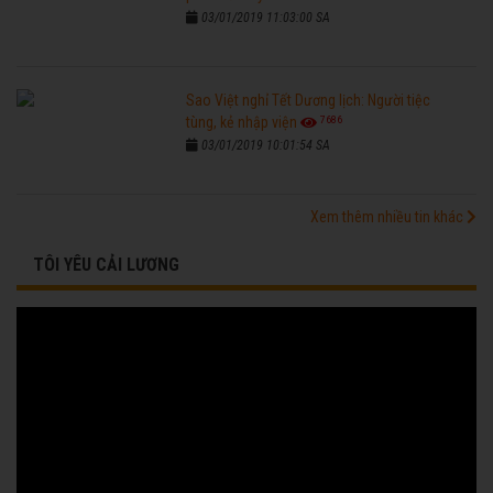
03/01/2019 11:03:00 SA
Sao Việt nghỉ Tết Dương lịch: Người tiệc
7686
tùng, kẻ nhập viện
03/01/2019 10:01:54 SA
Xem thêm nhiều tin khác
TÔI YÊU CẢI LƯƠNG