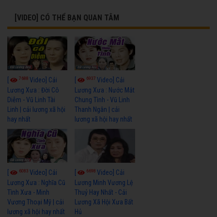
[VIDEO] CÓ THỂ BẠN QUAN TÂM
7688
6937
[
Video] Cải
[
Video] Cải
Lương Xưa : Đời Cô
Lương Xưa : Nước Mắt
Diễm - Vũ Linh Tài
Chung Tình - Vũ Linh
Linh | cải lương xã hội
Thanh Ngân | cải
hay nhất
lương xã hội hay nhất
6083
6698
[
Video] Cải
[
Video] Cải
Lương Xưa : Nghĩa Cũ
Lương Minh Vương Lệ
Tình Xưa - Minh
Thuỷ Hay Nhất - Cải
Vương Thoại Mỹ | cải
Lương Xã Hội Xưa Bất
lương xã hội hay nhất
Hủ