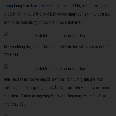
lương
Long Kan. Nam
diễn viên cải lương
tiết lộ, bình thường anh
khá bận rộn, ít có thời gian ở bên vợ con nên hay tranh thủ đưa gia
đình đi sự kiện chung để cả nhà được ở bên nhau.
Đôi vợ chồng được tiếp đón nồng nhiệt khi tới một spa cao cấp ở
TP HCM.
Anh Thơ rất tự hào về ông xã điển trai. Anh vừa giành giải nhất
một cuộc thi chơi golf tại châu Âu. Vợ nam diễn viên chia sẻ, cưới
nhau hơn 10 năm nhưng ông xã cô vẫn lãng mạn, chu đáo với vợ
như ngày đầu.