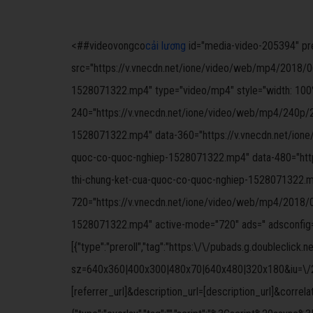
<##videovongco
cải lương
id="media-video-205394" prel
src="https://v.vnecdn.net/ione/video/web/mp4/2018/0
1528071322.mp4" type="video/mp4" style="width: 100%;
240="https://v.vnecdn.net/ione/video/web/mp4/240p/
1528071322.mp4" data-360="https://v.vnecdn.net/ion
quoc-co-quoc-nghiep-1528071322.mp4" data-480="htt
thi-chung-ket-cua-quoc-co-quoc-nghiep-1528071322.m
720="https://v.vnecdn.net/ione/video/web/mp4/2018/
1528071322.mp4" active-mode="720" ads='' adsconfig='{
[{"type":"preroll","tag":"https:\/\/pubads.g.doubleclick
sz=640x360|400x300|480x70|640x480|320x180&iu=\/27
[referrer_url]&description_url=[description_url]&correlat