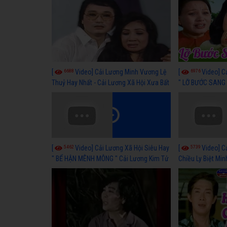
6688
6976
[
Video] Cải Lương Minh Vương Lệ
[
Video] C
Thuỷ Hay Nhất - Cải Lương Xã Hội Xưa Bất
" LỠ BƯỚC SANG 
Hủ
Thuỷ, Thanh Tuấ
5462
5739
[
Video] Cải Lương Xã Hội Siêu Hay
[
Video] C
" BỂ HẬN MÊNH MÔNG " Cải Lương Kim Tử
Chiều Ly Biệt Min
Long, Thanh Ngân Hay Nhất
lương xã hội hay