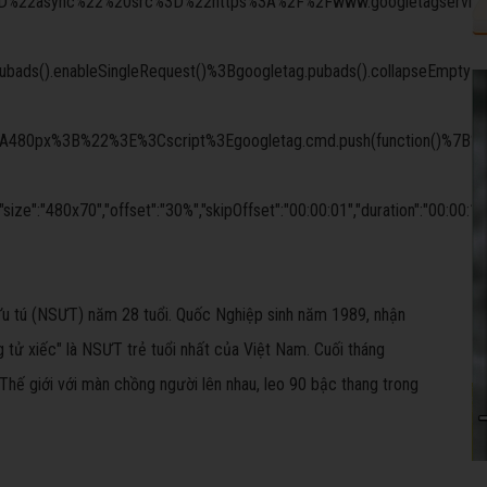
%20async%3D%22async%22%20src%3D%22https%3A%2F%2Fwww.googleta
pubads().enableSingleRequest()%3Bgoogletag.pubads().collapseEmp
80px%3B%22%3E%3Cscript%3Egoogletag.cmd.push(function()%7B%20g
480x70","offset":"30%","skipOffset":"00:00:01","duration":"00:00:15"
Ưu tú (NSƯT) năm 28 tuổi. Quốc Nghiệp sinh năm 1989, nhận
 tử xiếc" là NSƯT trẻ tuổi nhất của Việt Nam. Cuối tháng
hế giới với màn chồng người lên nhau, leo 90 bậc thang trong