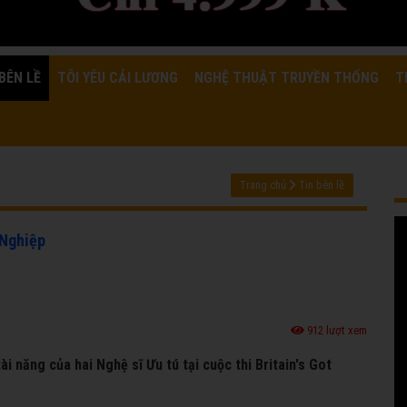
BÊN LỀ
TÔI YÊU CẢI LƯƠNG
NGHỆ THUẬT TRUYỀN THỐNG
T
Trang chủ
Tin bên lề
 Nghiệp
912 lượt xem
ài năng của hai Nghệ sĩ Ưu tú tại cuộc thi Britain's Got