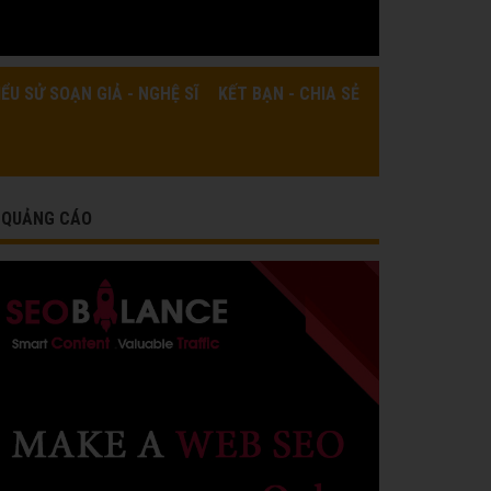
IỂU SỬ SOẠN GIẢ - NGHỆ SĨ
KẾT BẠN - CHIA SẺ
QUẢNG CÁO