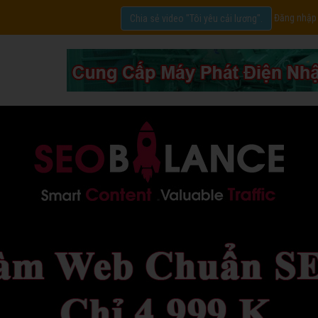
Đăng nhập
Chia sẻ video "Tôi yêu cải lương".