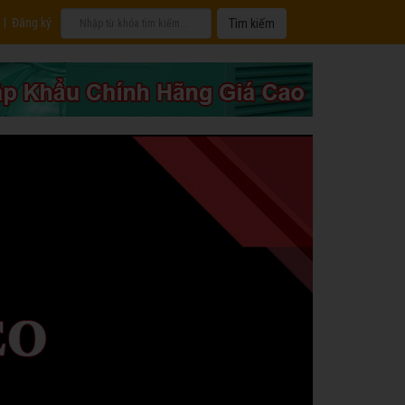
|
Đăng ký