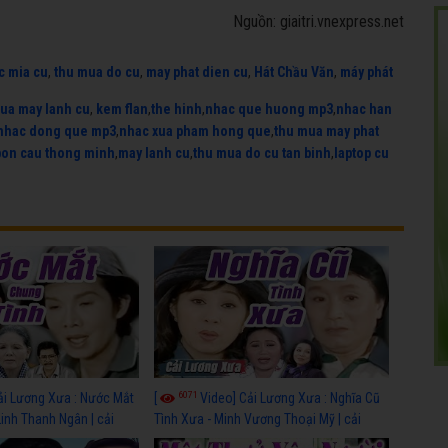
Nguồn: giaitri.vnexpress.net
c mia cu
,
thu mua do cu
,
may phat dien cu
,
Hát Chầu Văn
,
máy phát
ua may lanh cu
,
kem flan
,
the hinh
,
nhac que huong mp3
,
nhac han
nhac dong que mp3
,
nhac xua pham hong que
,
thu mua may phat
bon cau thong minh
,
may lanh cu
,
thu mua do cu tan binh
,
laptop cu
6071
ải Lương Xưa : Nước Mắt
[
Video] Cải Lương Xưa : Nghĩa Cũ
Linh Thanh Ngân | cải
Tình Xưa - Minh Vương Thoại Mỹ | cải
 nhất
lương xã hội hay nhất