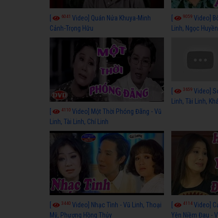
6041
9059
[
Video] Quán Nửa Khuya-Minh
[
Video] B
Cảnh-Trọng Hữu
Linh, Ngọc Huyền
3659
[
Video] S
Linh, Tài Linh, K
4110
[
Video] Một Thời Phóng Đãng - Vũ
Linh, Tài Linh, Chí Linh
3440
4114
[
Video] Nhạc Tình - Vũ Linh, Thoại
[
Video] C
Mỹ, Phương Hồng Thủy
Yên Niềm Đau - Vũ