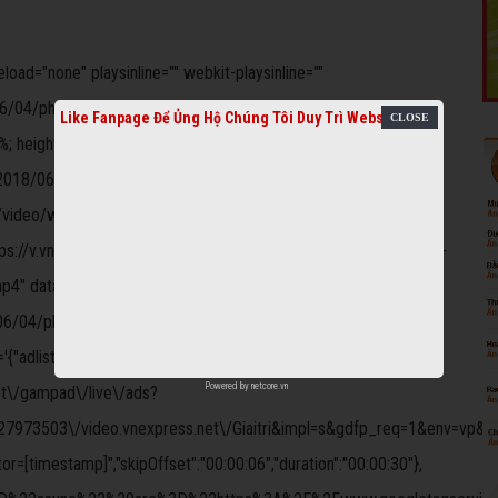
oad="none" playsinline="" webkit-playsinline=""
6/04/phan-thi-chung-ket-cua-quoc-co-quoc-nghiep-
Like Fanpage Để Ủng Hộ Chúng Tôi Duy Trì Website
 height: 100%;" data-
2018/06/04/phan-thi-chung-ket-cua-quoc-co-quoc-nghiep-
e/video/web/mp4/360p/2018/06/04/phan-thi-chung-ket-cua-
ps://v.vnecdn.net/ione/video/web/mp4/480p/2018/06/04/phan-
p4" data-
06/04/phan-thi-chung-ket-cua-quoc-co-quoc-nghiep-
"adlist":
Powered by
netcore.vn
.net\/gampad\/live\/ads?
973503\/video.vnexpress.net\/Giaitri&impl=s&gdfp_req=1&env=vp&out
or=[timestamp]","skipOffset":"00:00:06","duration":"00:00:30"},