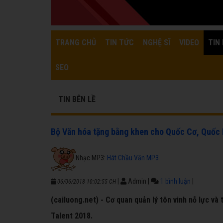
TRANG CHỦ
TIN TỨC
NGHỆ SĨ
VIDEO
TIN 
SEO
TIN BÊN LỀ
Bộ Văn hóa tặng bằng khen cho Quốc Cơ, Quốc
Nhạc MP3:
Hát Chầu Văn MP3
|
Admin
|
1 bình luận
|
06/06/2018 10:02:55 CH
(cailuong.net) - Cơ quan quản lý tôn vinh nỗ lực và t
Talent 2018.