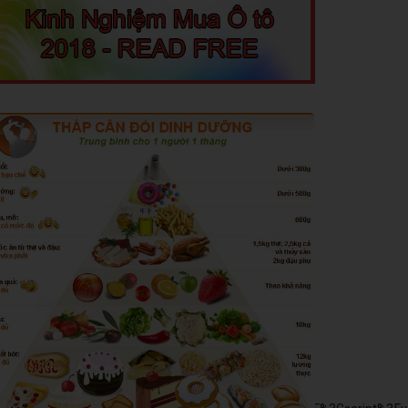
put=vast&unviewed_position_start=1&url=