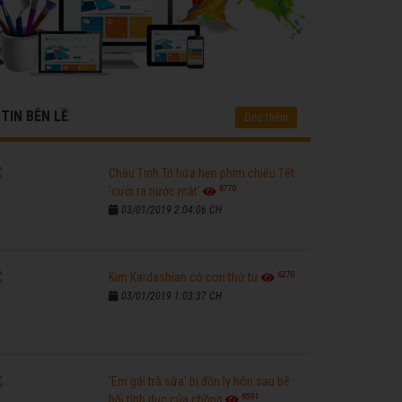
TIN BÊN LỀ
Đọc thêm
Châu Tinh Trì hứa hẹn phim chiếu Tết
6770
'cười ra nước mắt'
03/01/2019 2:04:06 CH
6270
Kim Kardashian có con thứ tư
03/01/2019 1:03:37 CH
'Em gái trà sữa' bị đồn ly hôn sau bê
6591
bối tình dục của chồng