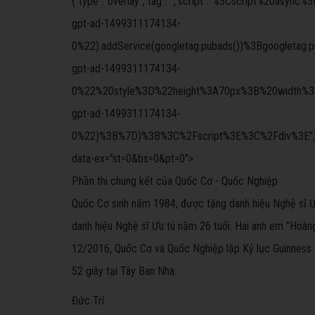
{"type":"overlay","tag":"","script":"%3Cscript
gpt-ad-1499311174134-
0%22).addService(googletag.pubads())%3Bgoogletag.
gpt-ad-1499311174134-
0%22%20style%3D%22height%3A70px%3B%20width%3A4
gpt-ad-1499311174134-
0%22)%3B%7D)%3B%3C%2Fscript%3E%3C%2Fdiv%3E","size":"
data-ex="st=0&bs=0&pt=0">
Phần thi chung kết của Quốc Cơ - Quốc Nghiệp
Quốc Cơ sinh năm 1984, được tặng danh hiệu Nghệ sĩ 
danh hiệu Nghệ sĩ Ưu tú năm 26 tuổi. Hai anh em "Hoàng
12/2016, Quốc Cơ và Quốc Nghiệp lập Kỷ lục Guinness T
52 giây tại Tây Ban Nha.
Đức Trí