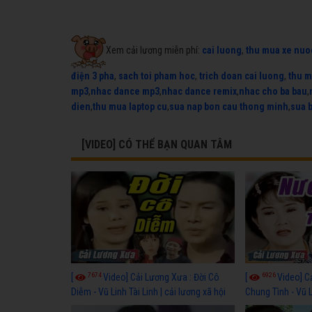
Xem cải lương miễn phí:
cai luong
,
thu mua xe nuo
điện 3 pha
,
sach toi pham hoc
,
trich doan cai luong
,
thu m
mp3
,
nhac dance mp3
,
nhac dance remix
,
nhac cho ba bau
,
dien
,
thu mua laptop cu
,
sua nap bon cau thong minh
,
sua 
[VIDEO] CÓ THỂ BẠN QUAN TÂM
7674
6926
[
Video] Cải Lương Xưa : Đời Cô
[
Video] C
Diễm - Vũ Linh Tài Linh | cải lương xã hội
Chung Tình - Vũ 
hay nhất
lương xã hội hay