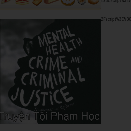
gservices.com%2Ftag%2Fjs%2Fgpt.js%22%3E%3C%2Fscript%3E%3Cscri
tyDivs()%3Bgoogletag.enableServices()%3B%7D)%3B%3C%2Fscript%3E%3
oogletag.display(%22div-
}]}'