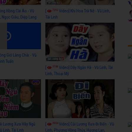
7352
ông Hồng Cài Áo - Vũ
[
Video] Khi Hoa Trà Nở - Vũ Linh,
, Ngọc Giàu, Diệp Lang
Tài Linh
óng Gió Làng Chài - Vũ
hánh Tuấn
3768
[
Video] Dãy Ngân Hà - Vũ Linh, Tài
Linh, Thoại Mỹ
3966
ải Lương Xưa Hãy Ngủ
[
Video] Cải Lương Xưa Đi Biển - Vũ
 Linh, Tài Linh
Linh, Phương Hồng Thủy, Hương Lan,