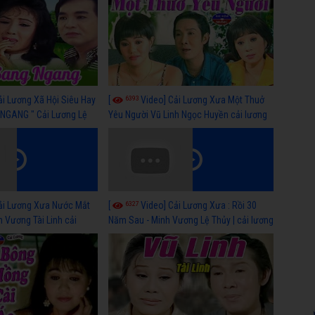
6393
ải Lương Xã Hội Siêu Hay
[
Video] Cải Lương Xưa Một Thuở
NGANG " Cải Lương Lệ
Yêu Người Vũ Linh Ngọc Huyền cải lương
n, Hồng Nga
xã hội hay nhất
6327
ải Lương Xưa Nước Mắt
[
Video] Cải Lương Xưa : Rồi 30
h Vương Tài Linh cải
Năm Sau - Minh Vương Lệ Thủy | cải lương
 nhất
xã hội hay nhất