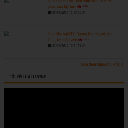
Ngô Thanh Vân, Đàm Vĩnh Hưng đi xem
6265
phim của Mỹ Tâm
03/01/2019 11:03:00 SA
Sao Việt nghỉ Tết Dương lịch: Người tiệc
7676
tùng, kẻ nhập viện
03/01/2019 10:01:54 SA
Xem thêm nhiều tin khác
TÔI YÊU CẢI LƯƠNG