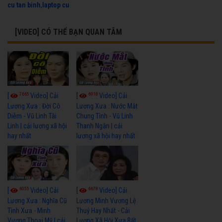
cu tan binh
,
laptop cu
[VIDEO] CÓ THỂ BẠN QUAN TÂM
7665
6918
[
Video] Cải
[
Video] Cải
Lương Xưa : Đời Cô
Lương Xưa : Nước Mắt
Diễm - Vũ Linh Tài
Chung Tình - Vũ Linh
Linh | cải lương xã hội
Thanh Ngân | cải
hay nhất
lương xã hội hay nhất
6055
6678
[
Video] Cải
[
Video] Cải
Lương Xưa : Nghĩa Cũ
Lương Minh Vương Lệ
Tình Xưa - Minh
Thuỷ Hay Nhất - Cải
Vương Thoại Mỹ | cải
Lương Xã Hội Xưa Bất