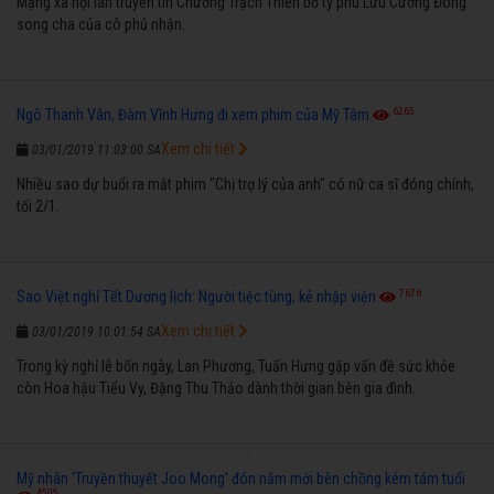
Mạng xã hội lan truyền tin Chương Trạch Thiên bỏ tỷ phú Lưu Cường Đông
song cha của cô phủ nhận.
6265
Ngô Thanh Vân, Đàm Vĩnh Hưng đi xem phim của Mỹ Tâm
Xem chi tiết
03/01/2019 11:03:00 SA
Nhiều sao dự buổi ra mắt phim "Chị trợ lý của anh" có nữ ca sĩ đóng chính,
tối 2/1.
7676
Sao Việt nghỉ Tết Dương lịch: Người tiệc tùng, kẻ nhập viện
Xem chi tiết
03/01/2019 10:01:54 SA
Trong kỳ nghỉ lễ bốn ngày, Lan Phương, Tuấn Hưng gặp vấn đề sức khỏe
còn Hoa hậu Tiểu Vy, Đặng Thu Thảo dành thời gian bên gia đình.
Mỹ nhân 'Truyền thuyết Joo Mong' đón năm mới bên chồng kém tám tuổi
4505