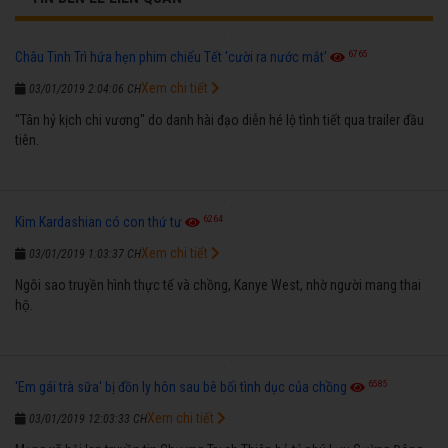
6765
Châu Tinh Trì hứa hẹn phim chiếu Tết 'cười ra nước mắt'
Xem chi tiết
03/01/2019 2:04:06 CH
"Tân hỷ kịch chi vương" do danh hài đạo diễn hé lộ tình tiết qua trailer đầu
tiên.
6264
Kim Kardashian có con thứ tư
Xem chi tiết
03/01/2019 1:03:37 CH
Ngôi sao truyền hình thực tế và chồng, Kanye West, nhờ người mang thai
hộ.
6585
'Em gái trà sữa' bị đồn ly hôn sau bê bối tình dục của chồng
Xem chi tiết
03/01/2019 12:03:33 CH