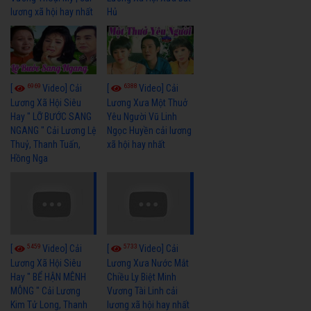
lương xã hội hay nhất
Hủ
6969
6388
[
Video] Cải
[
Video] Cải
Lương Xã Hội Siêu
Lương Xưa Một Thuở
Hay " LỠ BƯỚC SANG
Yêu Người Vũ Linh
NGANG " Cải Lương Lệ
Ngọc Huyền cải lương
Thuỷ, Thanh Tuấn,
xã hội hay nhất
Hồng Nga
5459
5733
[
Video] Cải
[
Video] Cải
Lương Xã Hội Siêu
Lương Xưa Nước Mắt
Hay " BỂ HẬN MÊNH
Chiều Ly Biệt Minh
MÔNG " Cải Lương
Vương Tài Linh cải
Kim Tử Long, Thanh
lương xã hội hay nhất