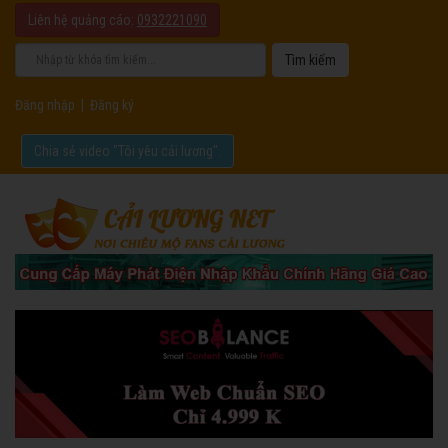
Liên hệ quảng cáo:
0932221090
Đăng nhập
|
Đăng ký
Chia sẻ video "Tôi yêu cải lương".