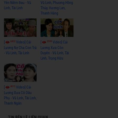
Yên Niềm Đau - Vũ
Vũ Linh, Phương Hồng
Linh, Tài Linh
Thủy, Hương Lan,
Thanh Hằng
4432
3599
[
Video] Cải
[
Video] Cải
Lương Nợ Cha Con Trả
Lương Xưa Còn
- Vũ Linh, Tài Linh
Duyên - Vũ Linh, Tài
Linh, Trọng Hữu
4015
[
Video] Cải
Lương Xưa Cô Dâu
Phụ - Vũ Linh, Tài Linh,
Thanh Ngân
TIN BÊN LỀ LIÊN QUAN