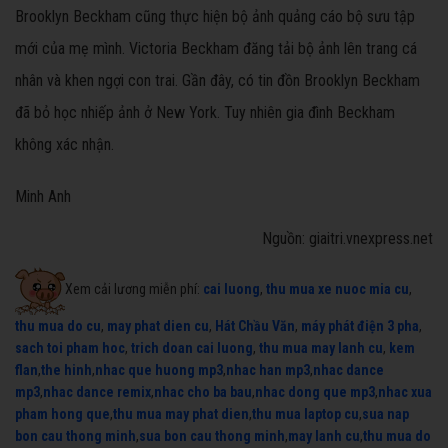
Brooklyn Beckham cũng thực hiện bộ ảnh quảng cáo bộ sưu tập
mới của mẹ mình. Victoria Beckham đăng tải bộ ảnh lên trang cá
nhân và khen ngợi con trai. Gần đây, có tin đồn Brooklyn Beckham
đã bỏ học nhiếp ảnh ở New York. Tuy nhiên gia đình Beckham
không xác nhận.
Minh Anh
Nguồn: giaitri.vnexpress.net
Xem cải lương miễn phí:
cai luong
,
thu mua xe nuoc mia cu
,
thu mua do cu
,
may phat dien cu
,
Hát Chầu Văn
,
máy phát điện 3 pha
,
sach toi pham hoc
,
trich doan cai luong
,
thu mua may lanh cu
,
kem
flan
,
the hinh
,
nhac que huong mp3
,
nhac han mp3
,
nhac dance
mp3
,
nhac dance remix
,
nhac cho ba bau
,
nhac dong que mp3
,
nhac xua
pham hong que
,
thu mua may phat dien
,
thu mua laptop cu
,
sua nap
bon cau thong minh
,
sua bon cau thong minh
,
may lanh cu
,
thu mua do