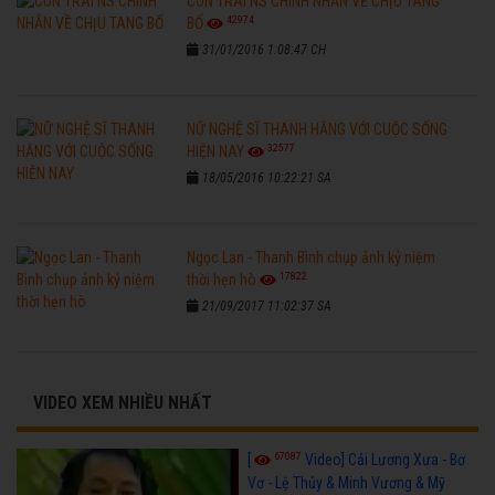
CON TRAI NS CHINH NHẪN VỀ CHỊU TANG
42974
BỐ
31/01/2016 1:08:47 CH
NỮ NGHỆ SĨ THANH HẰNG VỚI CUỘC SỐNG
32577
HIỆN NAY
18/05/2016 10:22:21 SA
Ngọc Lan - Thanh Bình chụp ảnh kỷ niệm
17822
thời hẹn hò
21/09/2017 11:02:37 SA
VIDEO XEM NHIỀU NHẤT
67087
[
Video] Cải Lương Xưa - Bơ
Vơ - Lệ Thủy & Minh Vương & Mỹ