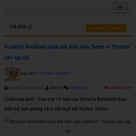
TIN BÊN LỀ
Trang chủ
Tin bên lề
Brooklyn Beckham chụp ảnh diễn viên 'Game of Thrones'
cho tạp chí
Nhạc MP3:
Hát Chầu Văn MP3
|
Admin
|
0 bình luận
|
1034 lượt xem
27/07/2018 3:07:18 CH
(cailuong.net) - Con trai 19 tuổi của Victoria Beckham thực
hiện bộ ảnh phong cách nổi loạn với Sophie Turner.