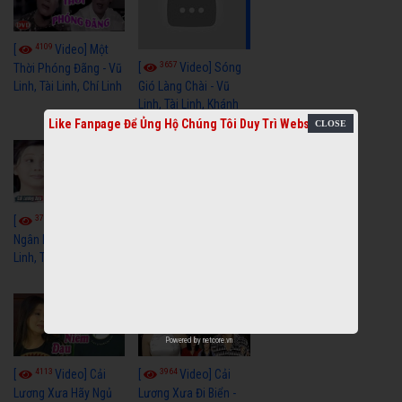
4109
[
Video] Một
3657
[
Video] Sóng
Thời Phóng Đãng - Vũ
Linh, Tài Linh, Chí Linh
Gió Làng Chài - Vũ
Linh, Tài Linh, Khánh
Tuấn
Like Fanpage Để Ủng Hộ Chúng Tôi Duy Trì Website
3766
3438
[
Video] Dãy
[
Video] Nhạc
Ngân Hà - Vũ Linh, Tài
Tình - Vũ Linh, Thoại
Linh, Thoại Mỹ
Mỹ, Phương Hồng
Thủy
Powered by
netcore.vn
4113
3964
[
Video] Cải
[
Video] Cải
Lương Xưa Hãy Ngủ
Lương Xưa Đi Biển -