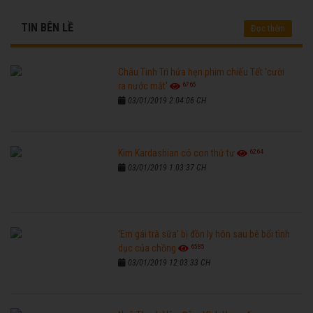
TIN BÊN LỀ
Đọc thêm
Châu Tinh Trì hứa hẹn phim chiếu Tết 'cười
6765
ra nước mắt'
03/01/2019 2:04:06 CH
6264
Kim Kardashian có con thứ tư
03/01/2019 1:03:37 CH
'Em gái trà sữa' bị đồn ly hôn sau bê bối tình
6585
dục của chồng
03/01/2019 12:03:33 CH