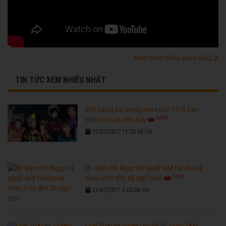
Xem thêm nhiều video khác
TIN TỨC XEM NHIỀU NHẤT
260 tuồng cải lương xưa trước 1975 hay
96197
nhất từ trước đến nay
17/07/2017 11:33:48 CH
Mr. Đàm, Hồ Ngọc Hà quyết add facebook
76301
nhau vì tin đồn đã nghỉ chơi
31/07/2017 5:03:06 CH