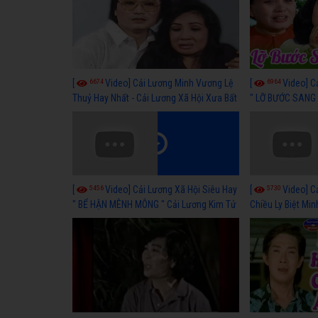
6674
6964
[
Video] Cải Lương Minh Vương Lệ
[
Video] C
Thuỷ Hay Nhất - Cải Lương Xã Hội Xưa Bất
" LỠ BƯỚC SANG 
Hủ
Thuỷ, Thanh Tuấ
5456
5730
[
Video] Cải Lương Xã Hội Siêu Hay
[
Video] C
" BỂ HẬN MÊNH MÔNG " Cải Lương Kim Tử
Chiều Ly Biệt Min
Long, Thanh Ngân Hay Nhất
lương xã hội hay