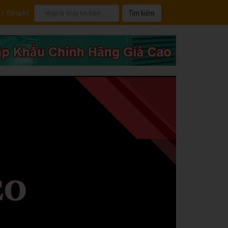
|
Đăng ký