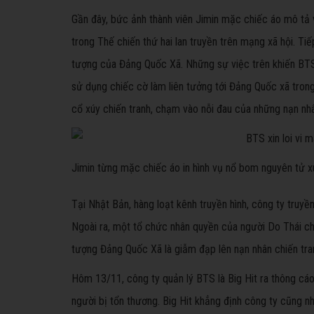
Gần đây, bức ảnh thành viên Jimin mặc chiếc áo mô tả
trong Thế chiến thứ hai lan truyền trên mạng xã hội. Ti
tượng của Đảng Quốc Xã. Những sự việc trên khiến BTS ch
sử dụng chiếc cờ làm liên tưởng tới Đảng Quốc xã tro
cổ xúy chiến tranh, chạm vào nỗi đau của những nạn nhâ
Jimin từng mặc chiếc áo in hình vụ nổ bom nguyên tử 
Tại Nhật Bản, hàng loạt kênh truyền hình, công ty truy
Ngoài ra, một tổ chức nhân quyền của người Do Thái ch
tượng Đảng Quốc Xã là giẫm đạp lên nạn nhân chiến tra
Hôm 13/11, công ty quản lý BTS là Big Hit ra thông cá
người bị tổn thương. Big Hit khẳng định công ty cũng 