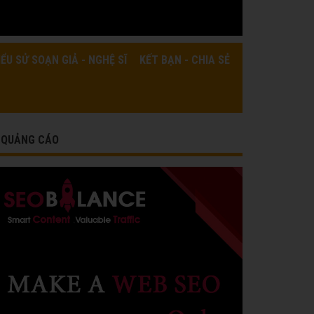
IỂU SỬ SOẠN GIẢ - NGHỆ SĨ
KẾT BẠN - CHIA SẺ
QUẢNG CÁO