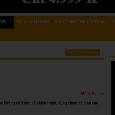
BÊN LỀ
TÔI YÊU CẢI LƯƠNG
NGHỆ THUẬT TRUYỀN THỐNG
T
Trang chủ
Tin bên lề
1067 lượt xem
hạc không có ý ủng hộ chiến tranh, đụng chạm nỗi đau của