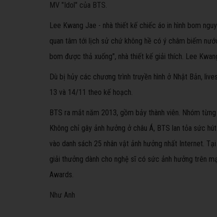
MV "Idol" của BTS.
Lee Kwang Jae - nhà thiết kế chiếc áo in hình bom ngu
quan tâm tới lịch sử chứ không hề có ý châm biếm nước 
bom được thả xuống", nhà thiết kế giải thích.
Lee Kwang
Dù bị hủy các chương trình truyền hình ở Nhật Bản, li
13 và 14/11 theo kế hoạch.
BTS ra mắt năm 2013, gồm bảy thành viên. Nhóm từng
Không chỉ gây ảnh hưởng ở châu Á, BTS lan tỏa sức hút t
vào danh sách 25 nhân vật ảnh hưởng nhất Internet. Tại
giải thưởng dành cho nghệ sĩ có sức ảnh hưởng trên mạng
Awards.
Như Anh