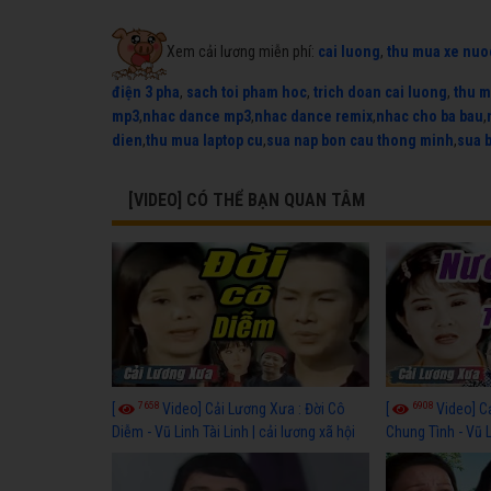
Xem cải lương miễn phí:
cai luong
,
thu mua xe nuo
điện 3 pha
,
sach toi pham hoc
,
trich doan cai luong
,
thu m
mp3
,
nhac dance mp3
,
nhac dance remix
,
nhac cho ba bau
,
dien
,
thu mua laptop cu
,
sua nap bon cau thong minh
,
sua 
[VIDEO] CÓ THỂ BẠN QUAN TÂM
7658
6908
[
Video] Cải Lương Xưa : Đời Cô
[
Video] C
Diễm - Vũ Linh Tài Linh | cải lương xã hội
Chung Tình - Vũ 
hay nhất
lương xã hội hay