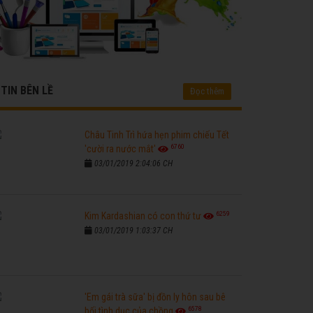
TIN BÊN LỀ
Đọc thêm
Châu Tinh Trì hứa hẹn phim chiếu Tết
6760
'cười ra nước mắt'
03/01/2019 2:04:06 CH
6259
Kim Kardashian có con thứ tư
03/01/2019 1:03:37 CH
'Em gái trà sữa' bị đồn ly hôn sau bê
6578
bối tình dục của chồng