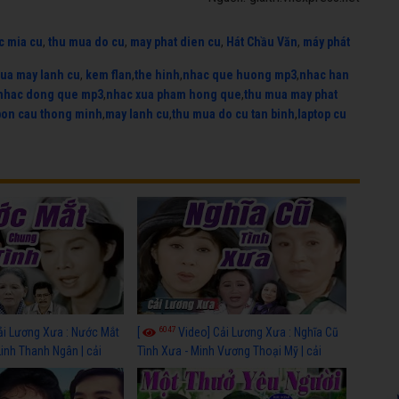
c mia cu
,
thu mua do cu
,
may phat dien cu
,
Hát Chầu Văn
,
máy phát
ua may lanh cu
,
kem flan
,
the hinh
,
nhac que huong mp3
,
nhac han
nhac dong que mp3
,
nhac xua pham hong que
,
thu mua may phat
bon cau thong minh
,
may lanh cu
,
thu mua do cu tan binh
,
laptop cu
6047
ải Lương Xưa : Nước Mắt
[
Video] Cải Lương Xưa : Nghĩa Cũ
Linh Thanh Ngân | cải
Tình Xưa - Minh Vương Thoại Mỹ | cải
 nhất
lương xã hội hay nhất