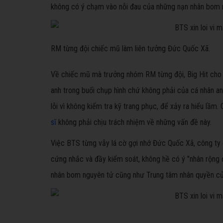
không có ý chạm vào nỗi đau của những nạn nhân bom 
RM từng đội chiếc mũ làm liên tưởng Đức Quốc Xã.
Về chiếc mũ mà trưởng nhóm RM từng đội, Big Hit cho b
anh trong buổi chụp hình chứ không phải của cá nhân an
lỗi vì không kiểm tra kỹ trang phục, để xảy ra hiểu lầm
sĩ
không phải chịu trách nhiệm về những vấn đề này.
Việc BTS từng vẫy lá cờ gợi nhớ Đức Quốc Xã, công ty gi
cứng nhắc và đầy kiểm soát, không hề có ý "nhân rộng ch
nhân bom nguyên tử cũng như Trung tâm nhân quyền của