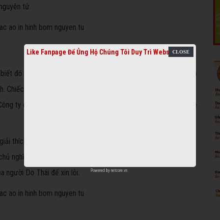
nguyên tử.
Like Fanpage Để Ủng Hộ Chúng Tôi Duy Trì Website
iết đó là phụ kiện mà stylist của một tạp chí Hàn Quốc đưa cho
h. Chiếc áo Jimin mặc cũng do đội ngũ stylist chọn. Công ty xin
. Công ty cho rằng lỗi nằm ở những người quản lý, các
tiểu sử nghệ
ải thích ý nghĩa của lá cờ là chỉ trích hệ thống giáo dục gò bó,
ủ nghĩa phát xít". Công ty quản lý sẽ liên lạc với Hiệp hội Nạn
Powered by
netcore.vn
 người Do Thái để xin lỗi.