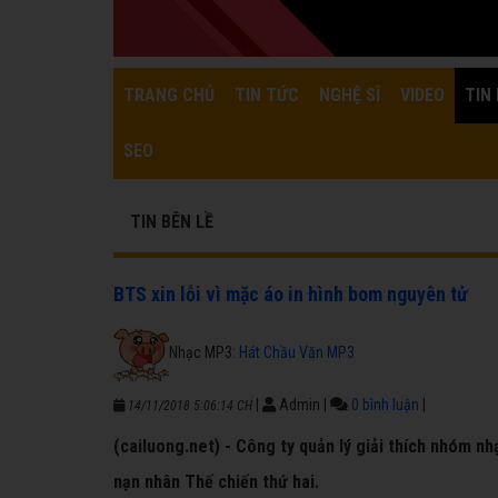
TRANG CHỦ
TIN TỨC
NGHỆ SĨ
VIDEO
TIN 
SEO
TIN BÊN LỀ
BTS xin lỗi vì mặc áo in hình bom nguyên tử
Nhạc MP3:
Hát Chầu Văn MP3
|
Admin
|
0 bình luận
|
14/11/2018 5:06:14 CH
(cailuong.net) - Công ty quản lý giải thích nhóm n
nạn nhân Thế chiến thứ hai.