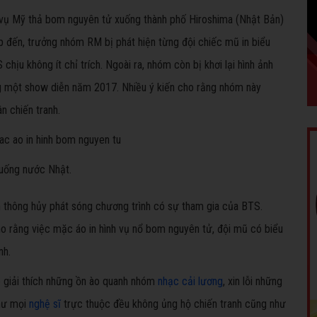
 vụ Mỹ thả bom nguyên tử xuống thành phố Hiroshima (Nhật Bản)
ếp đến, trưởng nhóm RM bị phát hiện từng đội chiếc mũ in biểu
ịu không ít chỉ trích. Ngoài ra, nhóm còn bị khơi lại hình ảnh
ng một show diễn năm 2017. Nhiều ý kiến cho rằng nhóm này
n chiến tranh.
xuống nước Nhật.
ền thông hủy phát sóng chương trình có sự tham gia của BTS.
o rằng việc mặc áo in hình vụ nổ bom nguyên tử, đội mũ có biểu
nh.
o giải thích những ồn ào quanh nhóm
nhạc cải lương
, xin lỗi những
như mọi
nghệ sĩ
trực thuộc đều không ủng hộ chiến tranh cũng như