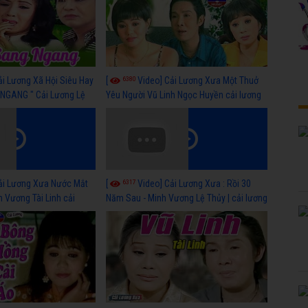
6380
ải Lương Xã Hội Siêu Hay
[
Video] Cải Lương Xưa Một Thuở
NGANG " Cải Lương Lệ
Yêu Người Vũ Linh Ngọc Huyền cải lương
n, Hồng Nga
xã hội hay nhất
6317
ải Lương Xưa Nước Mắt
[
Video] Cải Lương Xưa : Rồi 30
h Vương Tài Linh cải
Năm Sau - Minh Vương Lệ Thủy | cải lương
 nhất
xã hội hay nhất