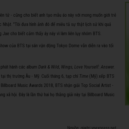
yên tử - cũng cho biết anh tạo mẫu áo này với mong muốn giới trẻ
Nhật. "Tôi đưa hình ảnh đó để miêu tả sự thật lịch sử khi quả
 Jae cho biết cảm thấy áy náy vì làm liên lụy nhóm BTS.
veshow của BTS tại sân vận động
Tokyo Dome
vẫn diễn ra vào tối
 phát hành các album
Dark & Wild
,
Wings, Love Yourself: Answer.
ại thị trường Âu - Mỹ. Cuối tháng 6, tạp chí
Time
(Mỹ) xếp BTS
 Billboard Music Awards 2018, BTS nhận giải Top Social Artist -
 xã hội. Đây là lần thứ hai họ thắng giải này tại Billboard Music
Nguồn: giaitri.vnexpress.net