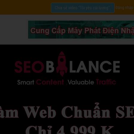
Đăng nhập
Chia sẻ video "Tôi yêu cải lương".