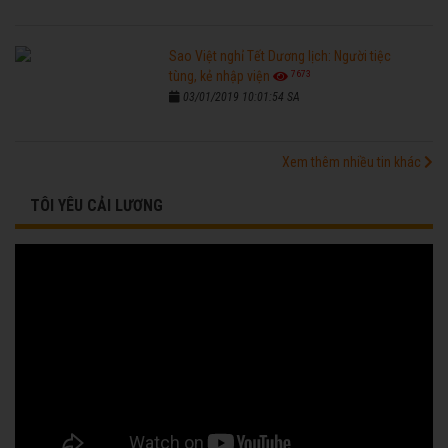
Sao Việt nghỉ Tết Dương lịch: Người tiệc
7673
tùng, kẻ nhập viện
03/01/2019 10:01:54 SA
Xem thêm nhiều tin khác
TÔI YÊU CẢI LƯƠNG