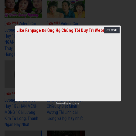
6964
6380
[
Video] Cải
[
Video] Cải
Lương Xã Hội Siêu
Lương Xưa Một Thuở
Like Fanpage Để Ủng Hộ Chúng Tôi Duy Trì Website
Hay " LỠ BƯỚC SANG
Yêu Người Vũ Linh
NGANG " Cải Lương Lệ
Ngọc Huyền cải lương
Thuỷ, Thanh Tuấn,
xã hội hay nhất
Hồng Nga
5456
5730
[
Video] Cải
[
Video] Cải
Lương Xã Hội Siêu
Lương Xưa Nước Mắt
Powered by
netcore.vn
Hay " BỂ HẬN MÊNH
Chiều Ly Biệt Minh
MÔNG " Cải Lương
Vương Tài Linh cải
Kim Tử Long, Thanh
lương xã hội hay nhất
Ngân Hay Nhất