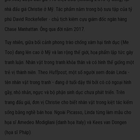
nhà đấu giá Christie ở Mỹ. Tác phẩm nằm trong bộ sưu tập của tỷ
phú David Rockefeller - chủ tịch kiêm cựu giám đốc ngân hàng
Chase Manhattan. Ông qua đời năm 2017.
Tuy nhiên, giữa bối cảnh phong trào chống xâm hại tình dục (Me
Too) đang lên cao ở Mỹ và lan rộng thế giới, họa phẩm lập tức gây
tranh luận. Nhân vật trong tranh khỏa thân và có hình thể giống một
trẻ vị thành niên. Theo
Huffpost,
một số người xem đoán Linda -
tên nhân vật trong tranh - đang ở tuổi dậy thì bởi cô có ngoại hình
gầy, nhỏ nhắn, ngực và bộ phận sinh dục chưa phát triển. Trên
trang đấu giá, đơn vị Christie cho biết nhân vật trong kiệt tác kiếm
sống bằng nghề bán hoa. Ngoài Picasso, Linda từng làm mẫu cho
họa sĩ Amedeo Modigliani (danh họa Italy) và Kees van Dongen
(họa sĩ Pháp).