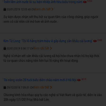
5124
Triển lãm ảnh nude là sự kiện nhiếp ảnh tiêu biểu trong năm
Xem chi tiết
03/01/2019 12:03:49 CH
Sự kiện được nhận xét thu hút sự quan tâm của công chúng, giúp người
xem có cái nhìn cởi mở hơn về ảnh nude.
5345
Kim Tử Long: 'Tôi lỗ hàng trăm triệu vì gây dựng sân khấu cải lương'
Xem chi tiết
02/01/2019 5:06:17 CH
Nghệ sĩ nhận xét sân khấu cải lương xã hội hóa chưa nhận hỗ trợ kịp thời
từ cơ quan chức năng nên liên tục lỗ nặng khi hoạt động.
4213
Tài năng violin 20 tuổi biểu diễn chào năm mới ở Hà Nội
Xem chi tiết
29/12/2018 7:09:01 CH
Chương trình hòa nhạc quy tụ các nghệ sĩ Việt Nam và quốc tế, diễn ra vào
20h ngày 1/1/2019 tại Nhà hát Lớn.