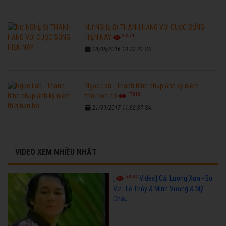
NỮ NGHỆ SĨ THANH HẰNG VỚI CUỘC SỐNG
32571
HIỆN NAY
18/05/2016 10:22:21 SA
Ngọc Lan - Thanh Bình chụp ảnh kỷ niệm
17818
thời hẹn hò
21/09/2017 11:02:37 SA
VIDEO XEM NHIỀU NHẤT
67084
[
Video] Cải Lương Xưa - Bơ
Vơ - Lệ Thủy & Minh Vương & Mỹ
Châu