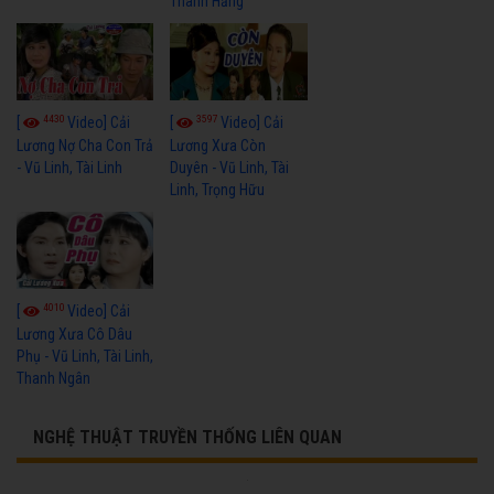
Thanh Hằng
4430
3597
[
Video] Cải
[
Video] Cải
Lương Nợ Cha Con Trả
Lương Xưa Còn
- Vũ Linh, Tài Linh
Duyên - Vũ Linh, Tài
Linh, Trọng Hữu
4010
[
Video] Cải
Lương Xưa Cô Dâu
Phụ - Vũ Linh, Tài Linh,
Thanh Ngân
NGHỆ THUẬT TRUYỀN THỐNG LIÊN QUAN