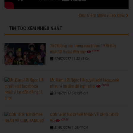
Xem thêm nhiều video khác
TIN TỨC XEM NHIỀU NHẤT
260 tuồng cải lương xưa trước 1975 hay
96191
nhất từ trước đến nay
17/07/2017 11:33:48 CH
Mr. Đàm, Hồ Ngọc Hà quyết add facebook
76298
nhau vì tin đồn đã nghỉ chơi
31/07/2017 5:03:06 CH
CON TRAI NS CHINH NHẪN VỀ CHỊU TANG
42968
BỐ
31/01/2016 1:08:47 CH