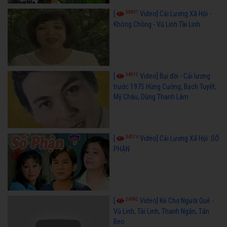
50837
[
Video] Cải Lương Xã Hội -
Không Chồng - Vũ Linh Tài Linh
36012
[
Video] Bụi đời - Cải lương
trước 1975 Hùng Cường, Bạch Tuyết,
Mỹ Châu, Dũng Thanh Lâm
34574
[
Video] Cải Lương Xã Hội: SỐ
PHẬN
24582
[
Video] Kẻ Chợ Người Quê -
Vũ Linh, Tài Linh, Thanh Ngân, Tấn
Beo