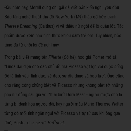
Đầu năm nay, Merrill cùng chị gái đã viết bản kiến nghị, yêu cầu
Bảo tàng nghệ thuật thủ đô New York (Mỹ) tháo gỡ bức tranh
There
s
e
Dreaming
(Balthus) vì vẽ thiếu nữ ngồi để lộ quần lót. Tác
phẩm được xem như hình thức khiêu dâm trẻ em. Tuy nhiên, bảo
tàng đã từ chối lời đề nghị này.
Trong bài viết mang tên
Fillette
(
Cô bé
), học giả Porter mô tả:
"Linda đại diện cho các chủ đề mà Picasso vật lộn với cuộc sống.
Đó là tình yêu, tình dục, vẻ đẹp, sự dịu dàng và bạo lực”. Ông cũng
cho rằng công chúng biết về Picasso nhưng không biết tới những
phụ nữ đằng sau giá vẽ. "Ít ai biết Dora Maar - người được cho là
từng bị danh họa ngược đãi, hay người mẫu Marie Therese Walter
từng có mối tình ngắn ngủi với Picasso và tự tử sau khi ông qua
đời", Poster chia sẻ với
Huffpost.