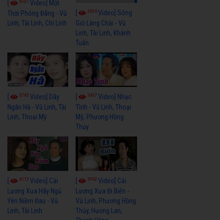
4107
[
Video] Một
3656
[
Video] Sóng
Thời Phóng Đãng - Vũ
Linh, Tài Linh, Chí Linh
Gió Làng Chài - Vũ
Linh, Tài Linh, Khánh
Tuấn
3765
3437
[
Video] Dãy
[
Video] Nhạc
Ngân Hà - Vũ Linh, Tài
Tình - Vũ Linh, Thoại
Linh, Thoại Mỹ
Mỹ, Phương Hồng
Thủy
4112
3962
[
Video] Cải
[
Video] Cải
Lương Xưa Hãy Ngủ
Lương Xưa Đi Biển -
Yên Niềm Đau - Vũ
Vũ Linh, Phương Hồng
Linh, Tài Linh
Thủy, Hương Lan,