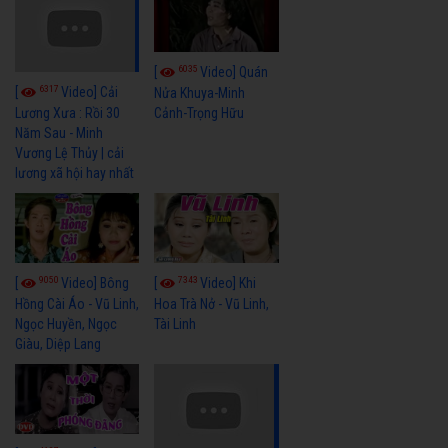
6035
[
Video] Quán
6317
[
Video] Cải
Nửa Khuya-Minh
Cảnh-Trọng Hữu
Lương Xưa : Rồi 30
Năm Sau - Minh
Vương Lệ Thủy | cải
lương xã hội hay nhất
9050
7343
[
Video] Bông
[
Video] Khi
Hồng Cài Áo - Vũ Linh,
Hoa Trà Nở - Vũ Linh,
Ngọc Huyền, Ngọc
Tài Linh
Giàu, Diệp Lang