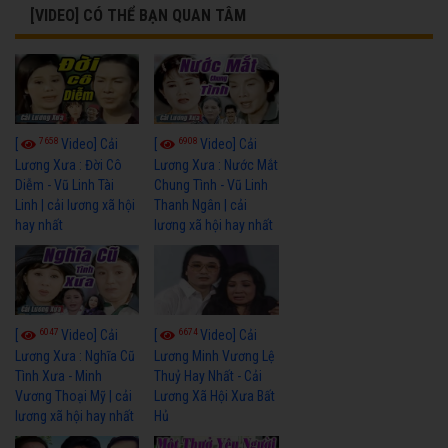
[VIDEO] CÓ THỂ BẠN QUAN TÂM
7658
6908
[
Video] Cải
[
Video] Cải
Lương Xưa : Đời Cô
Lương Xưa : Nước Mắt
Diễm - Vũ Linh Tài
Chung Tình - Vũ Linh
Linh | cải lương xã hội
Thanh Ngân | cải
hay nhất
lương xã hội hay nhất
6047
6674
[
Video] Cải
[
Video] Cải
Lương Xưa : Nghĩa Cũ
Lương Minh Vương Lệ
Tình Xưa - Minh
Thuỷ Hay Nhất - Cải
Vương Thoại Mỹ | cải
Lương Xã Hội Xưa Bất
lương xã hội hay nhất
Hủ