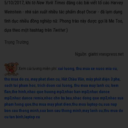
5/10/2017, khi tờ
New York Times
đăng các bài viết tố cáo Harvey
Weinstein
- nhà sản xuất nhiều tác phẩm đoạt Oscar - đã
lạm dụng
tình dục nhiều đồng nghiệp nữ
. Phong trào này được gọi là Me Too,
dựa theo một hashtag trên
Twitter
.)
Trọng Trường
Nguồn: giaitri.vnexpress.net
Xem cải lương miễn phí:
cai luong
,
thu mua xe nuoc mia cu
,
thu mua do cu
,
may phat dien cu
,
Hát Chầu Văn
,
máy phát điện 3 pha
,
sach toi pham hoc
,
trich doan cai luong
,
thu mua may lanh cu
,
kem
flan
,
the hinh
,
nhac que huong mp3
,
nhac han mp3
,
nhac dance
mp3
,
nhac dance remix
,
nhac cho ba bau
,
nhac dong que mp3
,
nhac xua
pham hong que
,
thu mua may phat dien
,
thu mua laptop cu
,
sua nap
bon cau thong minh
,
sua bon cau thong minh
,
may lanh cu
,
thu mua do
cu tan binh
,
laptop cu