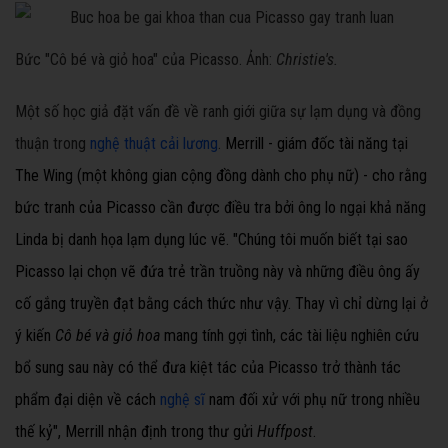
Bức "Cô bé và giỏ hoa" của Picasso. Ảnh:
Christie's.
Một số học giả đặt vấn đề về ranh giới giữa sự lạm dụng và đồng
thuận trong
nghệ thuật cải lương
.
Merrill - giám đốc tài năng tại
The Wing (một không gian cộng đồng dành cho phụ nữ) - cho rằng
bức tranh của Picasso cần được điều tra bởi ông lo ngại khả năng
Linda bị danh họa lạm dụng lúc vẽ. "Chúng tôi muốn biết tại sao
Picasso lại chọn vẽ đứa trẻ trần truồng này và những điều ông ấy
cố gắng truyền đạt bằng cách thức như vậy. Thay vì chỉ dừng lại ở
ý kiến
Cô bé và giỏ hoa
mang tính gợi tình, các tài liệu nghiên cứu
bổ sung sau này có thể đưa kiệt tác của Picasso trở thành tác
phẩm đại diện về cách
nghệ sĩ
nam đối xử với phụ nữ trong nhiều
thế kỷ", Merrill nhận định trong thư gửi
Huffpost
.