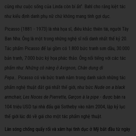
cũng như cuộc sống của Linda còn bí ẩn”. Bahl cho rằng kiệt tác
như kiểu định danh phụ nữ chứ không mang tính gợi dục.
Picasso (1881 - 1973) là nhà họa sĩ, điêu khắc thiên tài, người Tây
Ban Nha. Ông là một trong những nghệ sĩ nổi danh nhất thế kỷ 20.
Tác phẩm Picasso để lại gồm có 1.800 bức tranh sơn dầu, 30.000
bản tranh, 7.000 bức ký họa phác thảo. Ông nổi tiếng với các tác
phẩm
như:
Những cô nàng ở Avignon, Chân dung dì
Pepa…
Picasso có vài bức tranh nằm trong danh sách những tác
phẩm nghệ thuật đắt giá nhất thế giới, như bức
Nude on a black
armchair,
Les Noces de Pierrette,
Garçon à la pipe
- được bán ra
104 triệu USD tại nhà đấu giá Sotheby vào năm 2004, lập kỷ lục
thế giới lúc đó về giá cho một tác phẩm nghệ thuật.
Làn sóng chống quấy rối và xâm hại tình dục ở Mỹ bắt đầu từ ngày