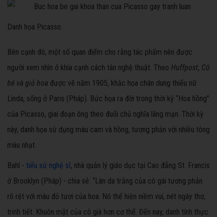
Danh họa Picasso.
Bên cạnh đó, một số quan điểm cho rằng tác phẩm nên được
người xem nhìn ở khía cạnh cách tân nghệ thuật. Theo
Huffpost
,
Cô
bé và giỏ hoa
được vẽ năm 1905, khắc họa chân dung thiếu nữ
Linda, sống ở Paris (Pháp). Bức họa ra đời trong thời kỳ “Hoa hồng”
của Picasso, giai đoạn ông theo đuổi chủ nghĩa lãng mạn. Thời kỳ
này, danh họa sử dụng màu cam và hồng, tương phản với nhiều tông
màu nhạt.
Bahl -
tiểu sử nghệ sĩ
, nhà quản lý giáo dục tại Cao đẳng St. Francis
ở Brooklyn (Pháp) - chia sẻ: “Làn da trắng của cô gái tương phản
rõ rệt với màu đỏ tươi của hoa. Nó thể hiện niềm vui, nét ngây thơ,
trinh tiết. Khuôn mặt của cô già hơn cơ thể. Đến nay, danh tính thực