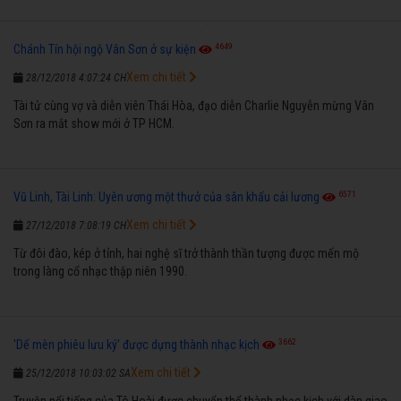
4649
Chánh Tín hội ngộ Vân Sơn ở sự kiện
Xem chi tiết
28/12/2018 4:07:24 CH
Tài tử cùng vợ và diễn viên Thái Hòa, đạo diễn Charlie Nguyễn mừng Vân
Sơn ra mắt show mới ở TP HCM.
6571
Vũ Linh, Tài Linh: Uyên ương một thưở của sân khấu cải lương
Xem chi tiết
27/12/2018 7:08:19 CH
Từ đôi đào, kép ở tỉnh, hai nghệ sĩ trở thành thần tượng được mến mộ
trong làng cổ nhạc thập niên 1990.
3662
'Dế mèn phiêu lưu ký' được dựng thành nhạc kịch
Xem chi tiết
25/12/2018 10:03:02 SA
Truyện nổi tiếng của Tô Hoài được chuyển thể thành nhạc kịch với dàn giao