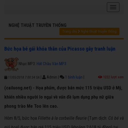
NGHỆ THUẬT TRUYỀN THỐNG
Trang chủ
Nghệ thuật truyền thống
Bức họa bé gái khỏa thân của Picasso gây tranh luận
Nhạc MP3:
Hát Chầu Văn MP3
|
Admin
|
1 bình luận
|
1222 lượt xem
17/05/2018 7:00:34 SA
(cailuong.net) - Họa phẩm, được bán mức 115 triệu USD ở Mỹ,
khiến nhiều người lo ngại về vấn đề lạm dụng phụ nữ giữa
phong trào Me Too lên cao.
Hôm 8/5, bức
họa
Fillette à la corbeille fleurie
(Tạm dịch:
Cô bé và
giỏ hoa
) được bán giá 115 triệu USD (khoảng 2.618 tỷ đồng) tại