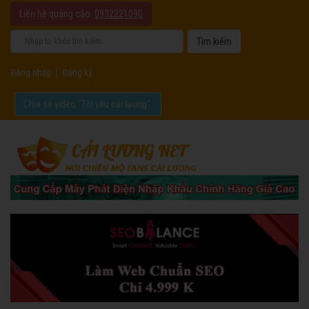
Liên hệ quảng cáo:
0932221090
Đăng nhập
|
Đăng ký
Chia sẻ video "Tôi yêu cải lương".